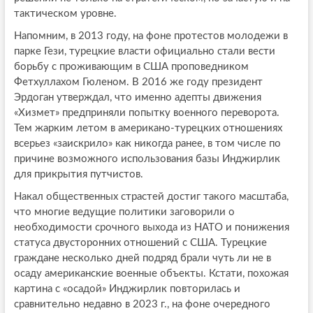
тактическом уровне.
Напомним, в 2013 году, на фоне протестов молодежи в
парке Гези, турецкие власти официально стали вести
борьбу с проживающим в США проповедником
Фетхуллахом Гюленом. В 2016 же году президент
Эрдоган утверждал, что именно адепты движения
«Хизмет» предприняли попытку военного переворота.
Тем жарким летом в американо-турецких отношениях
всерьез «заискрило» как никогда ранее, в том числе по
причине возможного использования базы Инджирлик
для прикрытия путчистов.
Накал общественных страстей достиг такого масштаба,
что многие ведущие политики заговорили о
необходимости срочного выхода из НАТО и понижения
статуса двусторонних отношений с США. Турецкие
граждане несколько дней подряд брали чуть ли не в
осаду американские военные объекты. Кстати, похожая
картина с «осадой» Инджирлик повторилась и
сравнительно недавно в 2023 г., на фоне очередного