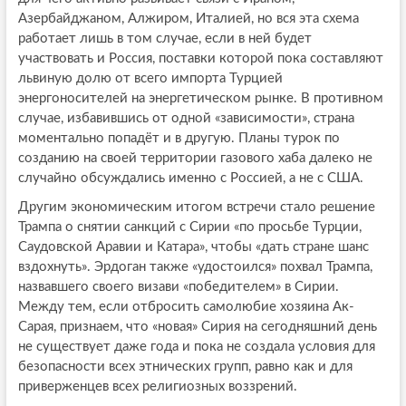
Азербайджаном, Алжиром, Италией, но вся эта схема
работает лишь в том случае, если в ней будет
участвовать и Россия, поставки которой пока составляют
львиную долю от всего импорта Турцией
энергоносителей на энергетическом рынке. В противном
случае, избавившись от одной «зависимости», страна
моментально попадёт и в другую. Планы турок по
созданию на своей территории газового хаба далеко не
случайно обсуждались именно с Россией, а не с США.
Другим экономическим итогом встречи стало решение
Трампа о снятии санкций с Сирии «по просьбе Турции,
Саудовской Аравии и Катара», чтобы «дать стране шанс
вздохнуть». Эрдоган также «удостоился» похвал Трампа,
назвавшего своего визави «победителем» в Сирии.
Между тем, если отбросить самолюбие хозяина Ак-
Сарая, признаем, что «новая» Сирия на сегодняшний день
не существует даже года и пока не создала условия для
безопасности всех этнических групп, равно как и для
приверженцев всех религиозных воззрений.