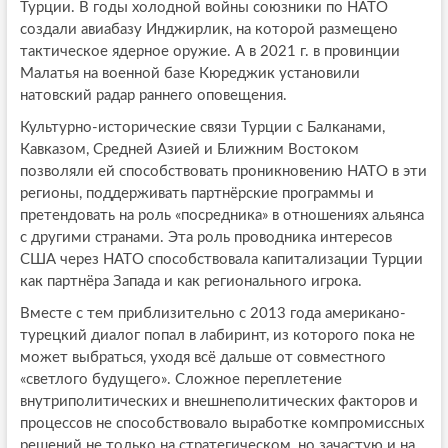
Турции. В годы холодной войны союзники по НАТО
создали авиабазу Инджирлик, на которой размещено
тактическое ядерное оружие. А в 2021 г. в провинции
Малатья на военной базе Кюреджик установили
натовский радар раннего оповещения.
Культурно-исторические связи Турции с Балканами,
Кавказом, Средней Азией и Ближним Востоком
позволяли ей способствовать проникновению НАТО в эти
регионы, поддерживать партнёрские программы и
претендовать на роль «посредника» в отношениях альянса
с другими странами. Эта роль проводника интересов
США через НАТО способствовала капитализации Турции
как партнёра Запада и как регионального игрока.
Вместе с тем приблизительно с 2013 года американо-
турецкий диалог попал в лабиринт, из которого пока не
может выбраться, уходя всё дальше от совместного
«светлого будущего». Сложное переплетение
внутриполитических и внешнеполитических факторов и
процессов не способствовало выработке компромиссных
решений не только на стратегическом, но зачастую и на