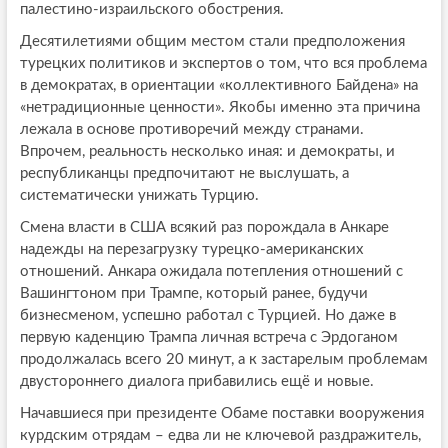
палестино-израильского обострения.
Десятилетиями общим местом стали предположения
турецких политиков и экспертов о том, что вся проблема
в демократах, в ориентации «коллективного Байдена» на
«нетрадиционные ценности». Якобы именно эта причина
лежала в основе противоречий между странами.
Впрочем, реальность несколько иная: и демократы, и
республиканцы предпочитают не выслушать, а
систематически унижать Турцию.
Смена власти в США всякий раз порождала в Анкаре
надежды на перезагрузку турецко-американских
отношений. Анкара ожидала потепления отношений с
Вашингтоном при Трампе, который ранее, будучи
бизнесменом, успешно работал с Турцией. Но даже в
первую каденцию Трампа личная встреча с Эрдоганом
продолжалась всего 20 минут, а к застарелым проблемам
двустороннего диалога прибавились ещё и новые.
Начавшиеся при президенте Обаме поставки вооружения
курдским отрядам – едва ли не ключевой раздражитель,