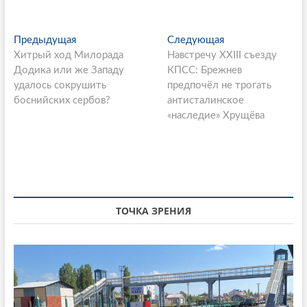
P
Предыдущая
П
Следующая
С
Хитрый ход Милорада
р
Навстречу XXIII съезду
л
o
Додика или же Западу
е
КПСС: Брежнев
е
s
удалось сокрушить
д
предпочёл не трогать
д
боснийских сербов?
ы
антисталинское
у
t
д
«наследие» Хрущёва
ю
n
у
щ
щ
а
a
а
я
v
я
с
i
с
т
т
а
ТОЧКА ЗРЕНИЯ
g
а
т
a
т
ь
ь
я
t
я
:
i
: