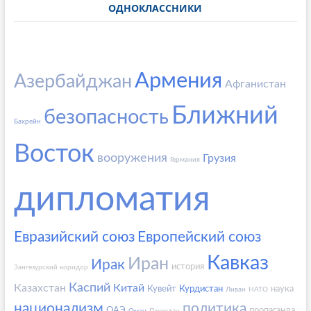
ОДНОКЛАССНИКИ
Армения
Азербайджан
Афганистан
Ближний
безопасность
Бахрейн
Восток
вооружения
Грузия
Германия
дипломатия
Евразийский союз
Европейский союз
Кавказ
Иран
Ирак
история
Зангезурский коридор
Каспий
Казахстан
Китай
Кувейт
Курдистан
наука
Ливан
НАТО
национализм
политика
ОАЭ
пропаганда