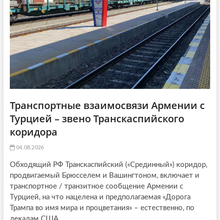
o
n
Транспортные взаимосвязи Армении с
Турцией – звено Транскаспийского
коридора
04.08.2026
Обходящий РФ Транскаспийский («Срединный») коридор,
продвигаемый Брюсселем и Вашингтоном, включает и
транспортное / транзитное сообщение Армении с
Турцией, на что нацелена и предполагаемая «Дорога
Трампа во имя мира и процветания» – естественно, по
лекалам США...