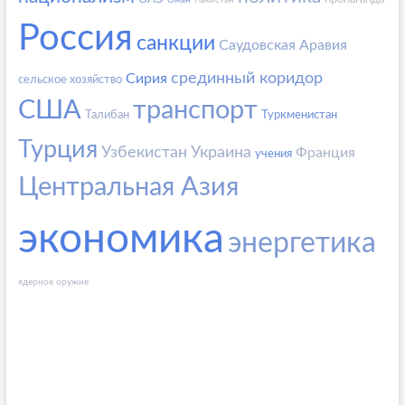
Оман
Пакистан
Россия
санкции
Саудовская Аравия
срединный коридор
Сирия
сельское хозяйство
США
транспорт
Талибан
Туркменистан
Турция
Узбекистан
Украина
Франция
учения
Центральная Азия
экономика
энергетика
ядерное оружие