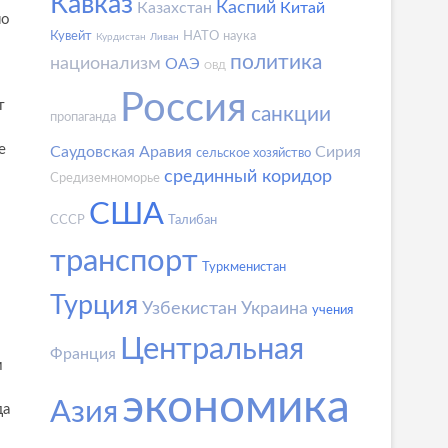
Кавказ
Каспий
Казахстан
Китай
по
Кувейт
НАТО
наука
Курдистан
Ливан
политика
национализм
ОАЭ
ОВД
Россия
т
санкции
пропаганда
е
Саудовская Аравия
Сирия
сельское хозяйство
срединный коридор
Средиземноморье
США
СССР
Талибан
транспорт
Туркменистан
Турция
Узбекистан
Украина
учения
Центральная
Франция
м
экономика
Азия
да