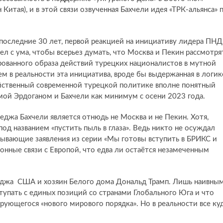
Китая), и в этой связи озвученная Бахчели идея «ТРК-альянса» 
 последние 30 лет, первой реакцией на инициативу лидера ПНД
л с ума, чтобы всерьез думать, что Москва и Пекин рассмотря
ованного образа действий турецких националистов в мутной
м в реальности эта инициатива, вроде бы выдержанная в логик
ойственный современной турецкой политике вполне понятный
емой Эрдоганом и Бахчели как минимум с осени 2023 года.
еджа Бахчели является отнюдь не Москва и не Пекин. Хотя,
под названием «пустить пыль в глаза». Ведь никто не осуждал
язывающие заявления из серии «Мы готовы вступить в БРИКС и
онные связи с Европой, что едва ли остаётся незамеченным
седжа США и хозяин Белого дома Дональд Трамп. Лишь наивны
ступать с единых позиций со странами Глобального Юга и что
рующегося «нового мирового порядка». Но в реальности все ку