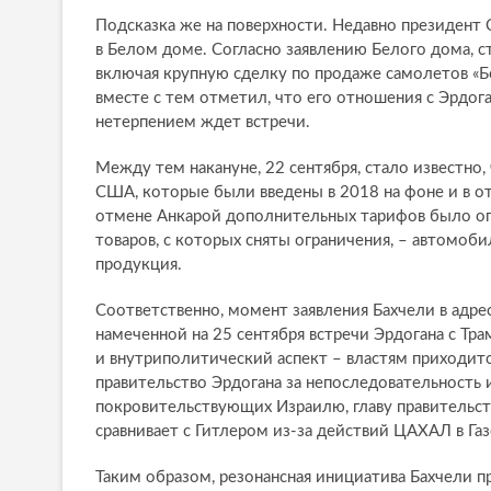
Подсказка же на поверхности. Недавно президент
в Белом доме. Согласно заявлению Белого дома, с
включая крупную сделку по продаже самолетов «Бои
вместе с тем отметил, что его отношения с Эрдога
нетерпением ждет встречи.
Между тем накануне, 22 сентября, стало известно
США, которые были введены в 2018 на фоне и в о
отмене Анкарой дополнительных тарифов было опу
товаров, с которых сняты ограничения, – автомобил
продукция.
Соответственно, момент заявления Бахчели в адре
намеченной на 25 сентября встречи Эрдогана с Тр
и внутриполитический аспект – властям приходит
правительство Эрдогана за непоследовательность
покровительствующих Израилю, главу правительст
сравнивает с Гитлером из-за действий ЦАХАЛ в Газ
Таким образом, резонансная инициатива Бахчели п