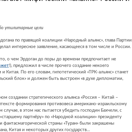
убо утилитарные цели
догана по правящей коалиции «Народный альянс», глава Партии
елал интересное заявление, касающееся в том числе и России
о, о чем Эрдоган до поры до времени предпочитает не
южет
!), предложил в числе прочего создание некоего
и и Китая. По его словам, гипотетический «ТРК-альянс» станет
ьский блок» и должен быть выстроен «в духе дипломатии,
ом создании стратегического альянса «Россия – Китай –
нтексте формирования противовеса американо-израильскому
случае, в этом нас пытается убедить господин Бахчели, с
«старшему партнёру» по «Народной коалиции» президенту
нки фантасмагорической страны «Туран» были закрашены
на, Китая и некоторых других государств…