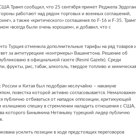
 США Трамп сообщил, что 25 сентября примет Реджепа Эрдоган
тороны работают над рядом торговых и военных соглашений,
нг», а также «критического» соглашения по F-16 и F-35. Трам
ном «всегда были очень хорошим», и добавил, что с
, что Турция отменила дополнительные тарифы на ряд товаров 
твет за антитурецкие «контрмеры» Вашингтона. Решение об
бликовано в официальной газете (Resmi Gazete). Среди
и, фрукты, рис, табак, алкоголь, твердое топливо и химическа
с России и Китая был подобран неслучайно – накануне
ампом, повестка которой активно согласовывается. Немаловаже
ся публично отбиваться от нападок оппозиции, критикующей
 и излишнюю спешку в стремлении наладить отношения с США,
ва которого Биньямина Нетяньяху турецкий лидер публично
е.
ризвана усилить позиции в ходе предстоящих переговоров