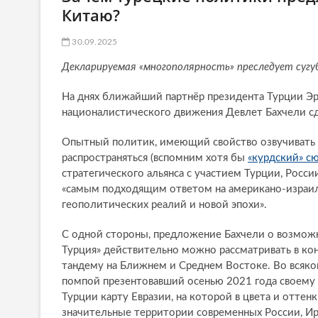
Китаю?
30.09.2025
Декларируемая «многополярность» преследует суг
На днях ближайший партнёр президента Турции Эр
националистического движения Девлет Бахчели сд
Опытный политик, имеющий свойство озвучивать т
распространяться (вспомним хотя бы
«курдский» с
стратегического альянса с участием Турции, Росси
«самым подходящим ответом на американо-израил
геополитических реалий и новой эпохи».
С одной стороны, предложение Бахчели о возможн
Турция» действительно можно рассматривать в ко
тандему на Ближнем и Среднем Востоке. Во всяком 
помпой презентовавший осенью 2021 года своему 
Турции карту Евразии, на которой в цвета и отте
значительные территории современных России, Ира