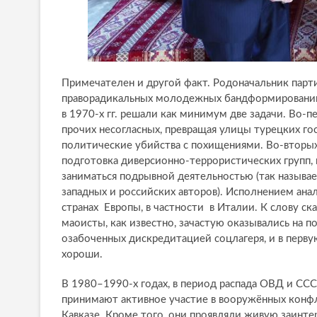
Примечателен и другой факт. Родоначальник парт
праворадикальных молодежных бандформирований 
в 1970-х гг. решали как минимум две задачи. Во-п
прочих несогласных, превращая улицы турецких го
политические убийства с похищениями. Во-вторых (
подготовка диверсионно-террористических групп,
заниматься подрывной деятельностью (так называ
западных и российских авторов). Исполнением ана
странах Европы, в частности в Италии. К слову ск
маоисты, как известно, зачастую оказывались на 
озабоченных дискредитацией соцлагеря, и в перву
хороши.
В 1980–1990-х годах, в период распада ОВД и ССС
принимают активное участие в вооружённых конфли
Кавказе. Кроме того, они проявляли живую заинте