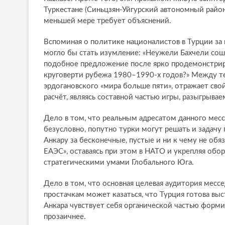
Туркестане (Синьцзян-Уйгурский автономный район 
меньшей мере требует объяснений.
Вспоминая о политике националистов в Турции за
могло бы стать изумление: «Неужели Бахчели соше
подобное предложение после ярко продемонстрир
круговерти рубежа 1980–1990-х годов?» Между те
эрдогановского «мира больше пяти», отражает св
расчёт, являясь составной частью игры, разыгрыва
Дело в том, что реальным адресатом данного месс
безусловно, попутно турки могут решать и задачу 
Анкару за бесконечные, пустые и ни к чему не об
ЕАЭС», оставаясь при этом в НАТО и укрепляя обор
стратегическими умами Глобального Юга.
Дело в том, что основная целевая аудитория мес
простачкам может казаться, что Турция готова вы
Анкара чувствует себя органической частью форми
прозаичнее.