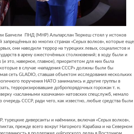
ии Бахчели ПНД (МНР) Альпарслан Тюркеш стоял у истоков
запрещённых во многих странах «Серых волков», которые еще
ервых, они наводили террор на турецких левых, социалистов и
сударств в арену ожесточённых столкновений; в ходу были и
и это, наверное, главное), приоритетом для них была
 которые в случае «нападения СССР» должны были бы
емая сеть GLADIO, ставшая объектом исследования нескольких
логичного поручения НАТО занимались и другие группы в
азать, терроризировавшие добропорядочных горожан т. н.
поверку «засланными казачками» натовских спецслужб, немало
ю очередь СССР, ради чего, как известно, любые средства были
Р, турецкие диверсанты и наёмники, включая «Серых волков»,
ктах, прежде всего вокруг Нагорного Карабаха и на Северном
ресованность в поддержке «уйгурского дела» в Восточном