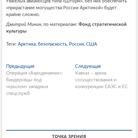
тяжёлых авианосцев типа «Шторм», без них обеспечить
«прирастание могущества России Арктикой» будет
крайне сложно.
Дмитрий Минин
, по материалам:
Фонд стратегической
культуры
Теги:
Арктика
,
безопасность
,
Россия
,
США
P
Предыдущая
П
Следующая
С
Операция «Аэродинамик»:
р
Кавказ – арена
л
o
бандеровцы под
е
сосуществования и
е
s
«крылом» западных
д
конкуренции ЕАЭС и ЕС
д
спецслужб
ы
у
t
д
ю
n
у
щ
щ
а
a
а
я
v
я
с
i
с
т
ТОЧКА ЗРЕНИЯ