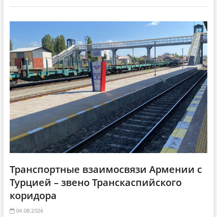
т
а
g
а
т
a
т
ь
ь
я
t
я
:
i
:
o
n
Транспортные взаимосвязи Армении с
Турцией – звено Транскаспийского
коридора
04.08.2026