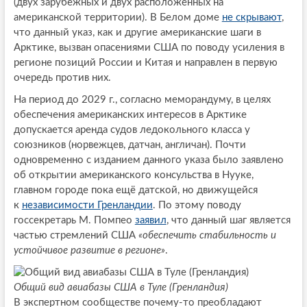
(двух зарубежных и двух расположенных на
американской территории). В Белом доме
не скрывают
,
что данный указ, как и другие американские шаги в
Арктике, вызван опасениями США по поводу усиления в
регионе позиций России и Китая и направлен в первую
очередь против них.
На период до 2029 г., согласно меморандуму, в целях
обеспечения американских интересов в Арктике
допускается аренда судов ледокольного класса у
союзников (норвежцев, датчан, англичан). Почти
одновременно с изданием данного указа было заявлено
об открытии американского консульства в Нууке,
главном городе пока ещё датской, но движущейся
к
независимости Гренландии
. По этому поводу
госсекретарь М. Помпео
заявил
, что данный шаг является
частью стремлений США
«обеспечить стабильность и
устойчивое развитие в регионе»
.
Общий вид авиабазы США в Туле (Гренландия)
В экспертном сообществе почему-то преобладают