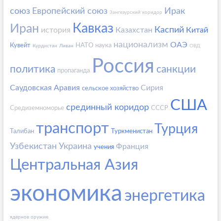
союз
Европейский союз
Ирак
Зангезурский коридор
Кавказ
Иран
Каспий
история
Казахстан
Китай
национализм
ОАЭ
Кувейт
НАТО
наука
Курдистан
Ливан
ОВД
Россия
политика
санкции
пропаганда
Саудовская Аравия
Сирия
сельское хозяйство
США
срединный коридор
Средиземноморье
СССР
транспорт
Турция
Талибан
Туркменистан
Узбекистан
Украина
Франция
учения
Центральная Азия
экономика
энергетика
ядерное оружие