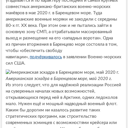
угадывается и по характеру последних и самых крупных
совместных американо-британских военно-морских
манёвров в мае 2020 г. в Баренцевом море. Туда
американские военные моряки не заходили с середины
80-х гг. ХХ века. При этом они и не пытались зайти в
основную зону СМП, а отрабатывали массированный
выход и размещение на его «западных воротах». Одна
из причин вторжения в Баренцево море состояла в том,
чтобы «обеспечить свободу
навигации»,
подчёркивалось
в заявлении Военно-морских
сил США.
Американская эскадра в Баренцевом море, май 2020 г.
Из этого следует, что для надёжной реализации Россией
на суверенных началах новых возможностей,
открывающихся перед ней в Арктике, одних ледоколов
мало. Нужен ещё и мощный надводный военный флот.
Каким бы дорогим ни казалось развитие таких
стратегических программ, как строительство
современных эсминцев с возможностями крейсера или