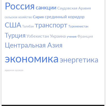
Россия
санкции
Саудовская Аравия
срединный коридор
Сирия
сельское хозяйство
США
транспорт
Талибан
Туркменистан
Турция
Узбекистан
Украина
Франция
учения
Центральная Азия
экономика
энергетика
ядерное оружие