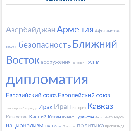
Армения
Азербайджан
Афганистан
Ближний
безопасность
Бахрейн
Восток
вооружения
Грузия
Германия
дипломатия
Евразийский союз
Европейский союз
Кавказ
Иран
Ирак
история
Зангезурский коридор
Каспий
Казахстан
Китай
Кувейт
Курдистан
наука
Ливан
НАТО
национализм
политика
ОАЭ
пропаганда
Оман
Пакистан