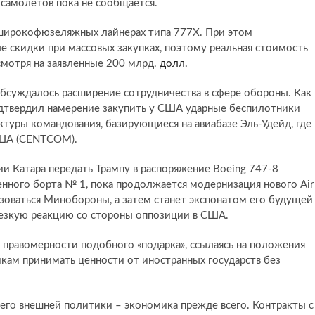
х самолётов пока не сообщается.
 широкофюзеляжных лайнерах типа 777X. При этом
 скидки при массовых закупках, поэтому реальная стоимость
есмотря на заявленные 200 млрд.
долл.
обсуждалось расширение сотрудничества в сфере обороны. Как
дтвердил намерение закупить у США ударные беспилотники
ктуры командования, базирующиеся на авиабазе Эль-Удейд, где
США (CENTCOM).
 Катара передать Трампу в распоряжение Boeing 747-8
енного борта № 1, пока продолжается модернизация нового Air
льзоваться Минобороны, а затем станет экспонатом его будущей
резкую реакцию со стороны оппозиции в США.
 правомерности подобного «подарка», ссылаясь на положения
ам принимать ценности от иностранных государств без
 его внешней политики – экономика прежде всего. Контракты с