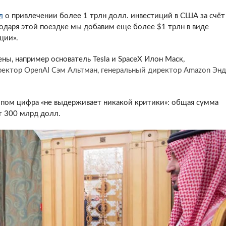
л
о привлечении более 1 трлн долл. инвестиций в США за счёт
даря этой поездке мы добавим еще более $1 трлн в виде
ции».
ы, например основатель Tesla и SpaceX Илон Маск,
иректор OpenAI Сэм Альтман, генеральный директор Amazon Эн
ампом цифра «не выдерживает никакой критики»: общая сумма
т 300 млрд долл.