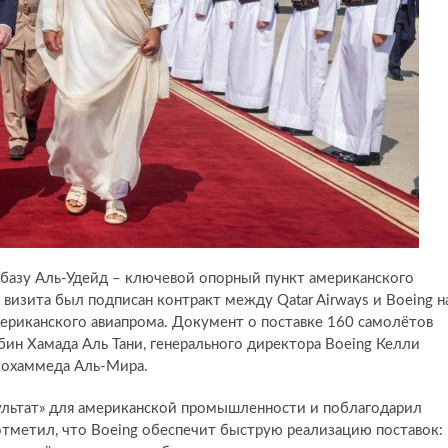
базу Аль-Удейд – ключевой опорный пункт американского
 визита был подписан контракт между Qatar Airways и Boeing н
ериканского авиапрома. Документ о поставке 160 самолётов
бин Хамада Аль Тани, генерального директора Boeing Келли
Мохаммеда Аль-Мира.
зультат» для американской промышленности и поблагодарил
 отметил, что Boeing обеспечит быструю реализацию поставок: