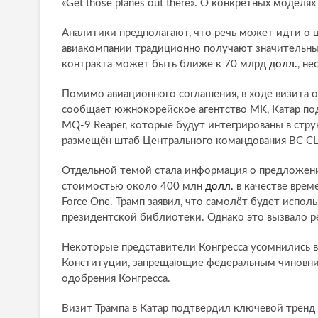
«Get those planes out there». О конкретных моделя
Аналитики предполагают, что речь может идти о
авиакомпании традиционно получают значительные
контракта может быть ближе к 70 млрд
долл.
, н
Помимо авиационного соглашения, в ходе визита 
сообщает южнокорейское агентство MK, Катар по
MQ-9 Reaper, которые будут интегрированы в стру
размещён штаб Центрального командования ВС 
Отдельной темой стала информация о предложении
стоимостью около 400 млн
долл.
в качестве врем
Force One. Трамп заявил, что самолёт будет испо
президентской библиотеки. Однако это вызвало 
Некоторые представители Конгресса усомнились в
Конституции, запрещающие федеральным чиновник
одобрения Конгресса.
Визит Трампа в Катар подтвердил ключевой тренд