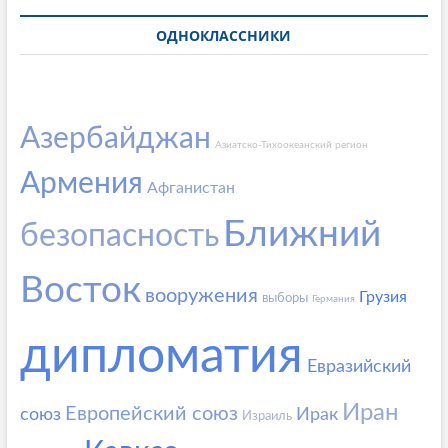
ОДНОКЛАССНИКИ
Азербайджан
Азиатско-Тихоокеанский регион
Армения
Афганистан
Ближний
безопасность
Восток
вооружения
Грузия
выборы
Германия
дипломатия
Евразийский
Иран
Европейский союз
союз
Ирак
Израиль