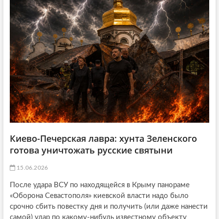
Киево-Печерская лавра: хунта Зеленского
готова уничтожать русские святыни
15.06.2026
После удара ВСУ по находящейся в Крыму панораме
«Оборона Севастополя» киевской власти надо было
срочно сбить повестку дня и получить (или даже нанести
самой) удар по какому-нибудь известному объекту