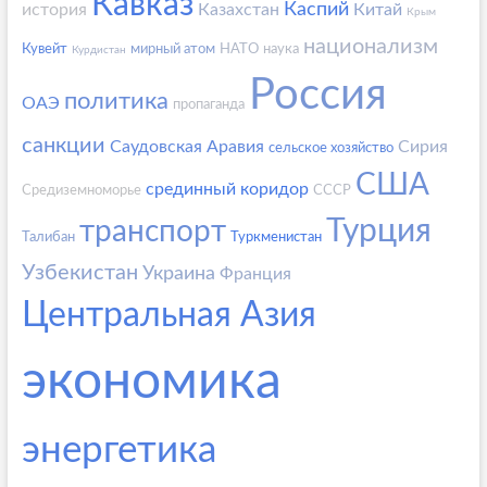
Кавказ
Каспий
история
Казахстан
Китай
Крым
национализм
Кувейт
мирный атом
НАТО
наука
Курдистан
Россия
политика
ОАЭ
пропаганда
санкции
Саудовская Аравия
Сирия
сельское хозяйство
США
срединный коридор
Средиземноморье
СССР
Турция
транспорт
Талибан
Туркменистан
Узбекистан
Украина
Франция
Центральная Азия
экономика
энергетика