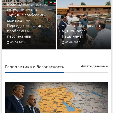
Военно-техническое
сотрудничество
Турции с арабскими
монархиями
Персидского залива:
Армянская форель в
проблемы и
мутной воде
перспективы
Пашиняна
03.08.2026
03.08.2026
Читать дальше
Геополитика и безопасность