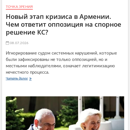
о
и
ТОЧКА ЗРЕНИЯ
н
т
Новый этап кризиса в Армении.
а
а
л
й
Чем ответит оппозиция на спорное
ь
о
решение КС?
н
с
ы
в
е
а
08.07.2026
п
и
о
в
Игнорирование судом системных нарушений, которые
с
а
были зафиксированы не только оппозицией, но и
л
е
местными наблюдателями, означает легитимизацию
е
т
д
К
нечестного процесса.
с
а
Читать далее
Н
т
з
о
в
а
в
и
х
ы
я
с
й
т
э
а
т
н
а
и
п
п
к
р