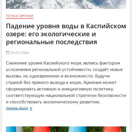
к
р
а
ТОЧКА ЗРЕНИЯ
и
Падение уровня воды в Каспийском
н
а
озере: его экологические и
и
региональные последствия
п
р
и
25.07.2026
ч
ё
Снижение уровня Каспийского моря, являясь фактором
м
усложнения региональной устойчивости, создаёт новые
з
вызовы, но одновременно и возможности. Будучи
д
страной без прямого выхода к морю, Армения может
е
с
сформировать активную и инициативную политику,
ь
соответствующую национальной стратегии безопасности
К
и способствовать экономическому развитию.
и
Читать далее
П
т
а
а
д
й
е
?
н