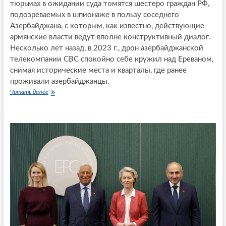
тюрьмах в ожидании суда томятся шестеро граждан РФ,
л
подозреваемых в шпионаже в пользу соседнего
ы
х
Азербайджана, с которым, как известно, действующие
э
армянские власти ведут вполне конструктивный диалог.
к
Несколько лет назад, в 2023 г., дрон азербайджанской
с
телекомпании CBC спокойно себе кружил над Ереваном,
п
снимая исторические места и кварталы, где ранее
е
р
проживали азербайджанцы.
и
Читать далее
А
м
р
е
м
н
е
т
н
о
и
в
я
и
:
н
к
о
т
в
о
ы
и
е
з
в
а
ы
ч
з