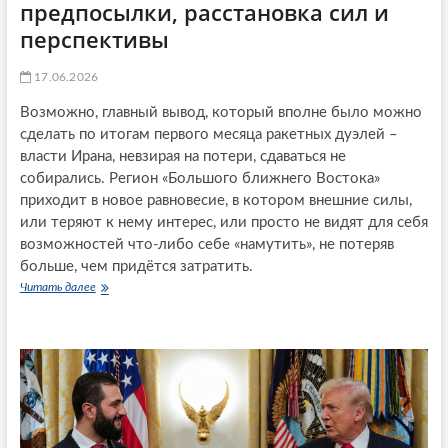
предпосылки, расстановка сил и
?
Н
перспективы
и
к
17.06.2026
о
л
Возможно, главный вывод, который вполне было можно
П
сделать по итогам первого месяца ракетных дуэлей –
а
ш
власти Ирана, невзирая на потери, сдаваться не
и
собирались. Регион «Большого ближнего Востока»
н
приходит в новое равновесие, в котором внешние силы,
я
или теряют к нему интерес, или просто не видят для себя
н
в
возможностей что-либо себе «намутить», не потеряв
А
больше, чем придётся затратить.
р
Читать далее
В
м
о
е
й
н
н
и
а
и
и
и
м
д
и
ё
р
т