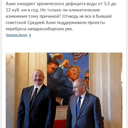
Азии ожидают хронического дефицита воды от 5,5 до
а
о
н
12 куб. км в год. Но только ли климатические
б
р
о
изменения тому причиной? Отнюдь не все в бывшей
а
р
советской Средней Азии поддерживали проекты
т
о
переброса западносибирских рек.
у
н
ю
Читать далее
П
ы
т
р
Р
з
о
о
а
е
с
п
к
с
р
т
и
е
п
и
к
е
р
р
а
е
щ
б
е
р
н
о
и
с
е
а
к
с
о
т
н
о
ф
к