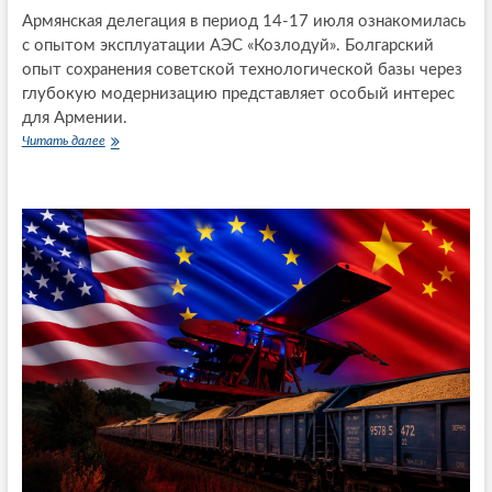
н
Армянская делегация в период 14-17 июля ознакомилась
и
с опытом эксплуатации АЭС «Козлодуй». Болгарский
и
опыт сохранения советской технологической базы через
с
глубокую модернизацию представляет особый интерес
Т
у
для Армении.
р
Читать далее
А
ц
т
и
о
е
м
й
н
–
а
з
я
в
д
е
и
н
л
о
е
Т
м
р
м
а
а
н
А
с
р
к
м
а
е
с