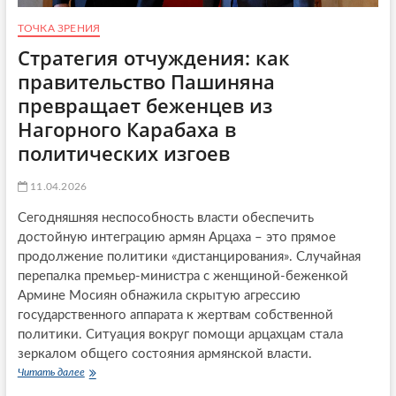
л
а
ТОЧКА ЗРЕНИЯ
и
с
к
и
Стратегия отчуждения: как
т
б
правительство Пашиняна
а
и
С
р
превращает беженцев из
Ш
с
Нагорного Карабаха в
А
к
с
и
политических изгоев
И
х
р
р
11.04.2026
а
е
н
к
Сегодняшняя неспособность власти обеспечить
о
в
м
достойную интеграцию армян Арцаха – это прямое
Ц
?
е
продолжение политики «дистанцирования». Случайная
н
перепалка премьер-министра с женщиной-беженкой
т
Армине Мосиян обнажила скрытую агрессию
р
государственного аппарата к жертвам собственной
а
л
политики. Cитуация вокруг помощи арцахцам стала
ь
зеркалом общего состояния армянской власти.
н
Читать далее
С
у
т
ю