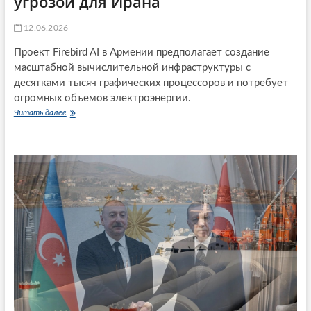
угрозой для Ирана
к
с
т
С
12.06.2026
и
Ш
в
А
Проект Firebird AI в Армении предполагает создание
ы
,
масштабной вычислительной инфраструктуры с
ч
десятками тысяч графических процессоров и потребует
е
м
огромных объемов электроэнергии.
к
Читать далее
Ц
а
О
ж
Д
е
в
т
Р
с
а
я
з
д
а
н
е
о
б
е
с
к