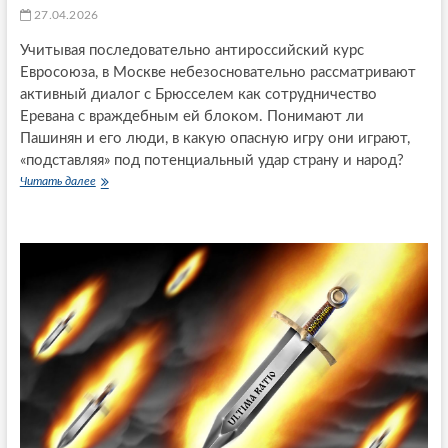
и
27.04.2026
а
ю
н
?
Учитывая последовательно антироссийский курс
о
Евросоюза, в Москве небезосновательно рассматривают
к
о
активный диалог с Брюсселем как сотрудничество
н
Еревана с враждебным ей блоком. Понимают ли
ч
Пашинян и его люди, в какую опасную игру они играют,
а
«подставляя» под потенциальный удар страну и народ?
т
е
Читать далее
А
л
р
ь
м
н
е
о
н
л
и
о
я
ж
н
и
а
т
п
с
у
я
т
н
и
а
в
а
и