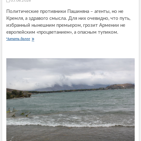
05.06.2026
о
р
Политические противники Пашиняна – агенты, но не
е
Кремля, а здравого смысла. Для них очевидно, что путь,
ч
избранный нынешним премьером, грозит Армении не
и
я
европейским «процветанием», а опасным тупиком.
м
Читать далее
И
е
з
ж
Е
д
А
у
Э
«
С
с
А
о
р
ю
м
з
е
н
н
и
и
к
ю
а
н
м
е
и
г
»
о
с
н
к
я