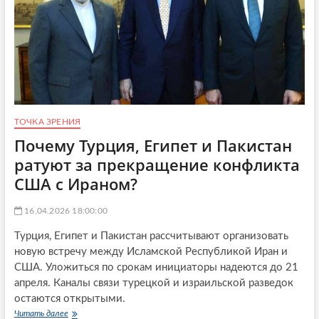
:
П
п
о
р
ч
о
е
б
м
л
у
е
Е
м
в
ы
р
и
ТОЧКА ЗРЕНИЯ
о
в
п
Почему Турция, Египет и Пакистан
ы
е
з
ратуют за прекращение конфликта
с
о
т
США с Ираном?
в
о
ы
и
д
16.04.2026 18:00:00
л
и
о
а
Турция, Египет и Пакистан рассчитывают организовать
б
л
новую встречу между Исламской Республикой Иран и
ы
о
п
США. Уложиться по срокам инициаторы надеются до 21
г
р
апреля. Каналы связи турецкой и израильской разведок
у
и
остаются открытыми.
с
с
Р
Читать далее
П
л