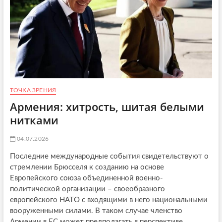
р
о
и
к
з
л
и
а
с
д
а
ы
в
в
А
а
р
е
м
т
е
ТОЧКА ЗРЕНИЯ
п
н
Армения: хитрость, шитая белыми
у
и
т
нитками
и
ь
.
в
Ч
04.07.2026
Е
е
в
м
Последние международные события свидетельствуют о
р
о
стремлении Брюсселя к созданию на основе
о
т
п
Европейского союза объединенной военно-
в
у
е
политической организации – своеобразного
м
т
европейского НАТО с входящими в него национальными
и
и
вооруженными силами. В таком случае членство
м
т
Армении в ЕС может предполагать в перспективе
о