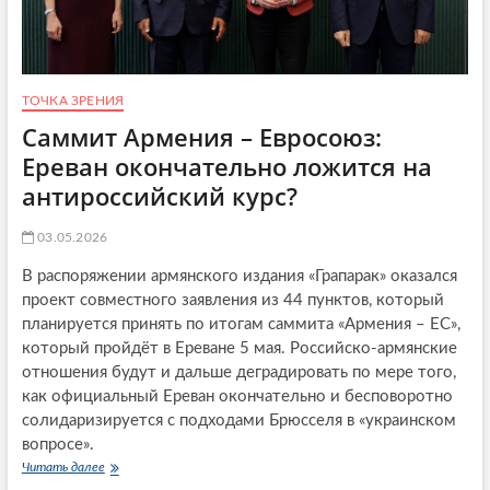
е
о
м
в
д
ы
е
р
ТОЧКА ЗРЕНИЯ
ж
и
Саммит Армения – Евросоюз:
т
Ереван окончательно ложится на
г
р
антироссийский курс?
а
ж
03.05.2026
д
а
В распоряжении армянского издания «Грапарак» оказался
н
проект совместного заявления из 44 пунктов, который
Р
о
планируется принять по итогам саммита «Армения – ЕС»,
с
который пройдёт в Ереване 5 мая. Российско-армянские
с
отношения будут и дальше деградировать по мере того,
и
как официальный Ереван окончательно и бесповоротно
и
з
солидаризируется с подходами Брюсселя в «украинском
а
вопросе».
р
Читать далее
С
е
а