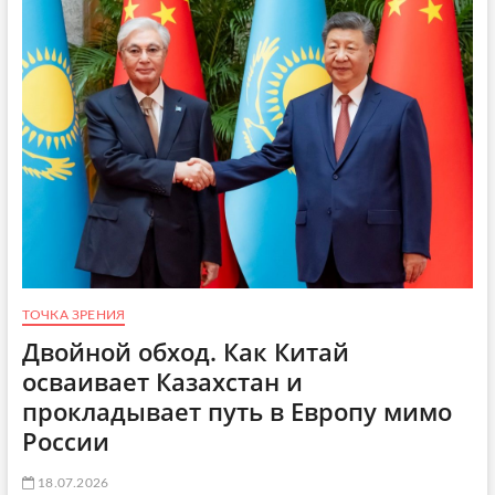
и
е
у
р
о
в
н
я
в
о
д
ы
в
К
а
с
ТОЧКА ЗРЕНИЯ
п
Двойной обход. Как Китай
и
й
осваивает Казахстан и
с
прокладывает путь в Европу мимо
к
о
России
м
о
18.07.2026
з