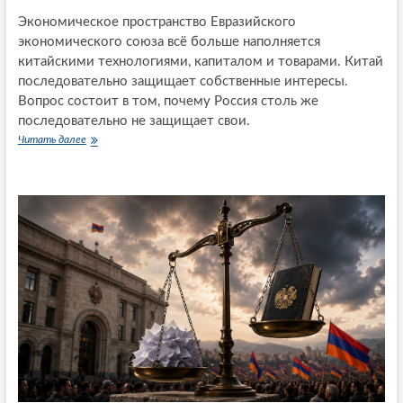
е
Экономическое пространство Евразийского
р
экономического союза всё больше наполняется
е
:
китайскими технологиями, капиталом и товарами. Китай
е
последовательно защищает собственные интересы.
г
Вопрос состоит в том, почему Россия столь же
о
последовательно не защищает свои.
э
к
Читать далее
Д
о
в
л
о
о
й
г
н
и
о
ч
й
е
о
с
б
к
х
и
о
е
д
и
.
р
К
е
а
г
к
и
К