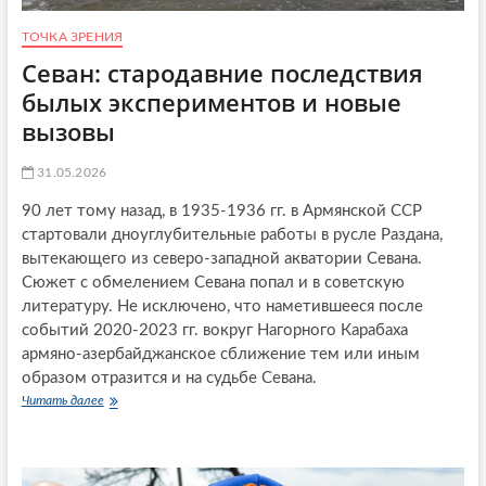
р
т
ы
ТОЧКА ЗРЕНИЯ
,
в
н
Севан: стародавние последствия
а
о
т
былых экспериментов и новые
п
ь
р
вызовы
в
и
с
в
ё
31.05.2026
о
т
д
р
90 лет тому назад, в 1935-1936 гг. в Армянской ССР
и
у
стартовали дноуглубительные работы в русле Раздана,
т
д
ь
вытекающего из северо-западной акватории Севана.
н
в
Сюжет с обмелением Севана попал и в советскую
е
ч
литературу. Не исключено, что наметившееся после
е
у
событий 2020-2023 гг. вокруг Нагорного Карабаха
в
с
армяно-азербайджанское сближение тем или иным
т
образом отразится и на судьбе Севана.
в
Читать далее
С
о
е
е
в
ё
а
п
н