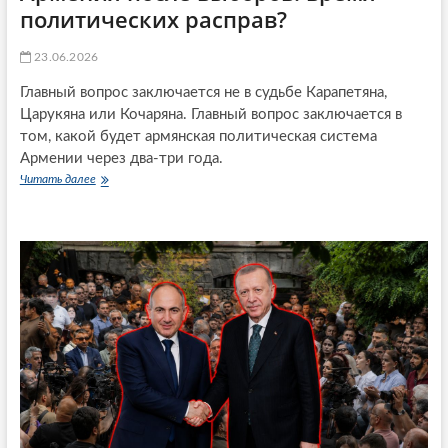
К
политических расправ?
б
С
е
?
л
23.06.2026
ы
м
Главный вопрос заключается не в судьбе Карапетяна,
и
Царукяна или Кочаряна. Главный вопрос заключается в
н
том, какой будет армянская политическая система
и
т
Армении через два-три года.
к
Читать далее
А
а
р
м
м
и
е
н
и
я
п
о
с
л
е
в
ы
б