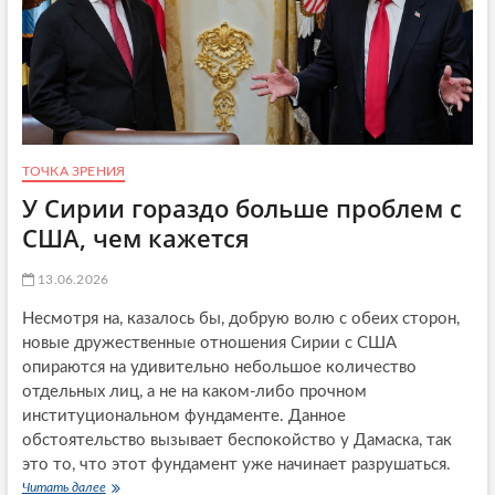
н
п
а
о
Б
п
л
у
и
т
ж
и
н
Р
е
е
м
д
ТОЧКА ЗРЕНИЯ
В
ж
У Сирии гораздо больше проблем с
о
е
с
США, чем кажется
п
т
а
о
Э
13.06.2026
к
р
е
д
Несмотря на, казалось бы, добрую волю с обеих сторон,
:
о
п
новые дружественные отношения Сирии с США
г
р
опираются на удивительно небольшое количество
а
е
н
отдельных лиц, а не на каком-либо прочном
д
а
институциональном фундаменте. Данное
п
в
обстоятельство вызывает беспокойство у Дамаска, так
о
Т
с
это то, что этот фундамент уже начинает разрушаться.
у
ы
Читать далее
У
р