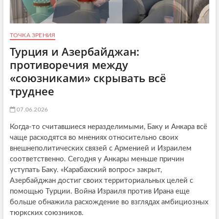
р
о
в
и
ТОЧКА ЗРЕНИЯ
т
э
Турция и Азербайджан:
н
противоречия между
е
р
«союзниками» скрывать всё
г
труднее
е
т
и
07.06.2026
к
у
Когда-то считавшиеся неразделимыми, Баку и Анкара всё
А
чаще расходятся во мнениях относительно своих
р
внешнеполитических связей с Арменией и Израилем
м
соответственно. Сегодня у Анкары меньше причин
е
н
уступать Баку. «Карабахский вопрос» закрыт,
и
Азербайджан достиг своих территориальных целей с
и
помощью Турции. Война Израиля против Ирана еще
и
больше обнажила расхождение во взглядах амбициозных
с
т
тюркских союзников.