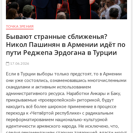
о
р
о
в
:
ТОЧКА ЗРЕНИЯ
в
р
Бывают странные сближенья?
е
Никол Пашинян в Армении идёт по
м
я
пути Реджепа Эрдогана в Турции
п
о
17.06.2026
л
и
Если в Турции выборы только предстоят, то в Армении
т
они уже состоялись, ознаменовавшись многочисленными
и
ч
скандалами и активным использованием
е
административного ресурса. Наработки Анкары и Баку,
с
прикрываемые «проевропейской» риторикой, будут
к
находить всё более широкое применение в процессе
и
х
перехода к «Четвёртой республике» c радикальным
р
переформатированием национально-культурной
а
идентичности армянского народа. Не исключено, что,
с
следуя рекомендациям старших товарищей, власти могут