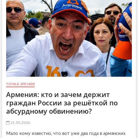
р
:
а
с
в
т
и
а
т
р
е
о
л
д
е
а
й
в
п
н
р
и
и
е
х
п
о
о
д
с
и
ТОЧКА ЗРЕНИЯ
л
т
Армения: кто и зачем держит
е
с
д
граждан России за решёткой по
я
с
абсурдному обвинению?
т
в
и
21.05.2026
я
б
Мало кому известно, что вот уже два года в армянских
ы