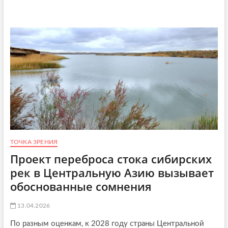
о
о
у
с
ч
ш
с
е
а
и
м
т
е
у
ь
й
Т
с
у
я
р
к
ц
п
и
р
я
е
,
д
Е
у
г
п
и
р
ТОЧКА ЗРЕНИЯ
п
е
е
ж
Проект переброса стока сибирских
т
д
рек в Центральную Азию вызывает
и
е
П
н
обоснованные сомнения
а
и
к
ю
13.04.2026
и
М
с
и
По разным оценкам, к 2028 году страны Центральной
т
н