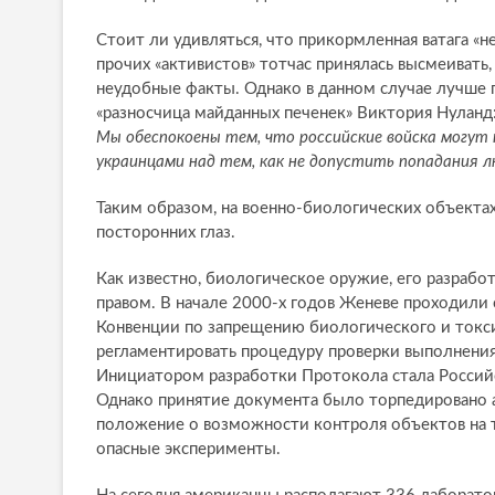
Стоит ли удивляться, что прикормленная ватага «
прочих «активистов» тотчас принялась высмеивать,
неудобные факты. Однако в данном случае лучше п
«разносчица майданных печенек» Виктория Нуланд
Мы обеспокоены тем, что российские войска могут
украинцами над тем, как не допустить попадания л
Таким образом, на военно-биологических объектах
посторонних глаз.
Как известно, биологическое оружие, его разраб
правом. В начале 2000-х годов Женеве проходили 
Конвенции по запрещению биологического и токсин
регламентировать процедуру проверки выполнения
Инициатором разработки Протокола стала Российс
Однако принятие документа было торпедировано а
положение о возможности контроля объектов на т
опасные эксперименты.