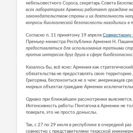
небезызвестного Сороса, секретарь Совета Безопас
всех лабораториях Армении работают граждане на
законодательством страны и их деятельность напр
вопросы биологической безопасности находились в 
Согласно п. 11 принятому 19 апреля
Совместному 
Премьер-министра Республики Армения Н. Пашин
предоставляться для использования третьими стр
против интересов друг друга в сфере биобезопаснос
Казалось бы, всё ясно: Армения как стратегически
обязательства не предоставлять свою территорию
Григоряна, беспокоиться не о чем: американцев ср
мирных объектах граждане Армении исключительно
Однако при ближайшем рассмотрении выясняется, ч
Интенсивность работы Пентагона в Армении не тол
поверьте, это не просто домыслы.
Так, с 27 по 29 июля в республике в очередной раз
совместно с представителями техасской инженерн