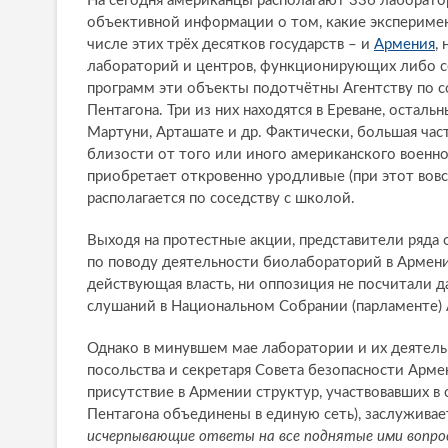
На сегодня американцы располагают 336 лаборато
объективной информации о том, какие эксперимен
числе этих трёх десятков государств – и
Армения
,
лабораторий и центров, функционирующих либо со
программ эти объекты подотчётны Агентству по 
Пентагона. Три из них находятся в Ереване, осталь
Мартуни, Арташате и др. Фактически, большая ча
близости от того или иного американского военн
приобретает откровенно уродливые (при этот вов
располагается по соседству с школой.
Выходя на протестные акции, представители ряда
по поводу деятельности биолабораторий в Армении.
действующая власть, ни оппозиция не посчитали д
слушаний в Национальном Собрании (парламенте)
Однако в минувшем мае лаборатории и их деятель
посольства и секретаря Совета безопасности Армен
присутствие в Армении структур, участвовавших в
Пентагона объединены в единую сеть), заслуживае
исчерпывающие ответы на все поднятые ими вопро