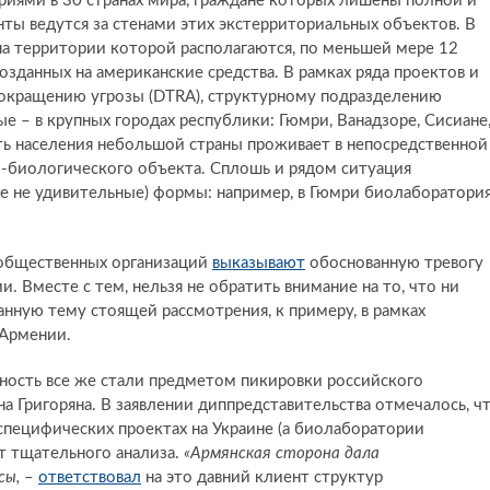
риями в 30 странах мира, граждане которых лишены полной и
ты ведутся за стенами этих экстерриториальных объектов. В
 на территории которой располагаются, по меньшей мере 12
зданных на американские средства. В рамках ряда проектов и
сокращению угрозы (DTRA), структурному подразделению
ные – в крупных городах республики: Гюмри, Ванадзоре, Сисиане
сть населения небольшой страны проживает в непосредственной
о-биологического объекта. Сплошь и рядом ситуация
се не удивительные) формы: например, в Гюмри биолаборатори
 общественных организаций
выказывают
обоснованную тревогу
 Вместе с тем, нельзя не обратить внимание на то, что ни
анную тему стоящей рассмотрения, к примеру, в рамках
 Армении.
ность все же стали предметом пикировки российского
а Григоряна. В заявлении диппредставительства отмечалось, ч
 специфических проектах на Украине (а биолаборатории
т тщательного анализа.
«Армянская сторона дала
сы,
–
ответствовал
на это давний клиент структур