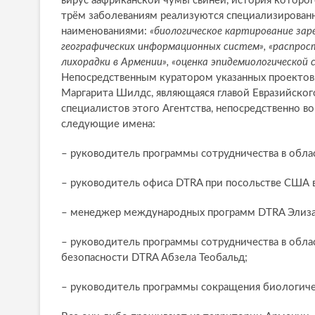
вирус аафриканской чумы свиней, история которого
трём заболеваниям реализуются специализирован
наименованиями:
«биологическое картирование зар
географических информационных систем», «распрос
лихорадки в Армении», «оценка эпидемиологической 
Непосредственным куратором указанных проектов, 
Маргарита Шилдс, являющаяся главой Евразийског
специалистов этого Агентства, непосредственно в
следующие имена:
– руководитель программы сотрудничества в обл
– руководитель офиса DTRA при посольстве США в
– менеджер международных программ DTRA Элиз
– руководитель программы сотрудничества в обла
безопасности DTRA Абзела Теобальд;
– руководитель программы сокращения биологиче