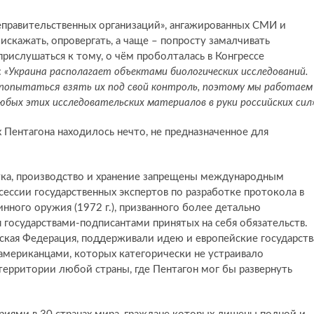
неправительственных организаций», ангажированных СМИ и
 искажать, опровергать, а чаще – попросту замалчивать
рислушаться к тому, о чём проболталась в Конгрессе
:
«Украина располагает объектами биологических исследований.
 попытаться взять их под свой контроль, поэтому мы работаем
юбых этих исследовательских материалов в руки российских сил
 Пентагона находилось нечто, не предназначенное для
отка, производство и хранение запрещены международным
сессии государственных экспертов по разработке протокола в
ного оружия (1972 г.), призванного более детально
 государствами-подписантами принятых на себя обязательств.
кая Федерация, поддерживали идею и европейские государств
мериканцами, которых категорически не устраивало
ерритории любой страны, где Пентагон мог бы развернуть