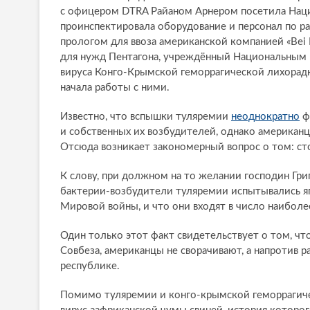
с офицером DTRA Райаном Арнером посетила Наци
проинспектировала оборудование и персонал по р
прологом для ввоза американской компанией «Bei 
для нужд Пентагона, учреждённый Национальным
вируса Конго-Крымской геморрагической лихорадк
начала работы с ними.
Известно, что вспышки туляремии
неоднократно
ф
и собственных их возбудителей, однако американ
Отсюда возникает закономерный вопрос о том: с
К слову, при должном на то желании господин Гри
бактерии-возбудители туляремии испытывались я
Мировой войны, и что они входят в число наиболе
Один только этот факт свидетельствует о том, чт
Совбеза, американцы не сворачивают, а напротив 
республике.
Помимо туляремии и конго-крымской геморрагиче