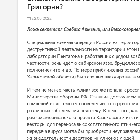
Григорян?
22.08.2022
Ложь секретаря Совбеза Армении, или Высокогорная
Специальная военная операция России на территор
деструктивной деятельности на территории этой (
лабораторий Пентагона и работавших с рядом воз
частности, речь идёт о сибирской язве, бруцеллёз
полиомиелите и др. По мере приближения российск
Харьковской области) был спешно эвакуирован, а
И тем не менее, часть «улик» все же попала к рос
Министерства обороны РФ. Ставшие достоянием 
сомнений в системном проведении на территории
различных заболеваний человеку. Кроме того, как
рамках американского проекта Харьковским инст
векторы для переноса высокопатогенного птичьего
передача вируса могла бы приобрести неуправляе
жизнедеятельности десятков миллионов людей.