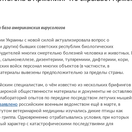
 база американских вирусологов
ии Украины с новой силой актуализировала вопрос о
и других) бывших советских республик биологических
будителей многих смертельно болезней человека и животных. 
е, сальмонеллезе, дизентериии, туляремиии, дифтериии, кори,
их войск персонал многих объектов (в частности, в
 материалы вывезены предположительно за пределы страны.
сийским специалистам, о чём известно из нескольких брифингов
широкой общественности материалы и документы не оставляю
 лабораторий опытов по передаче посредством летучих мышей
заявлено
российским военным ведомством ещё в марте, в
итутом ветеринарной медицины изучались дикие птицы как
 гриппа. Одновременно отрабатывались условия, при которых
мый характер с катастрофическими последствиями для