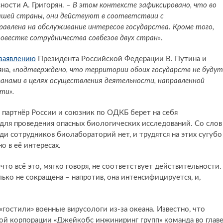
ности А. Григорян.
– В этом контексте зафиксировано, что во
шей страны, они действуют в соответствии с
авлена на обслуживание интересов государства. Кроме того,
повестке сотрудничества совбезов двух стран»
.
заявлению
Президента Российской Федерации В. Путина и
яна,
«подтверждено, что территории обоих государств не будут
анами в целях осуществления деятельности, направленной
ти».
й партнёр России и союзник по ОДКБ берет на себя
 для проведения опасных биологических исследований. Со слов
еди сотрудников биолабораторий нет, и трудятся на этих сугубо
 в её интересах.
то всё это, мягко говоря, не соответствует действительности.
ько не сокращена – напротив, она интенсифицируется, и,
 «гостили» военные вирусологи из-за океана. Известно, что
ой корпорации «Джейкобс инжиниринг групп» команда во глав