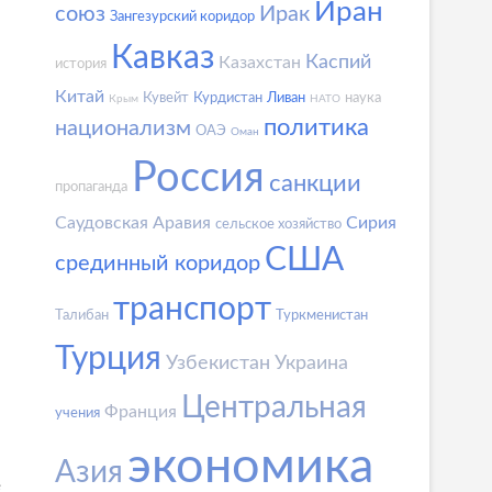
Иран
союз
Ирак
Зангезурский коридор
Кавказ
Каспий
Казахстан
история
Китай
Кувейт
Курдистан
Ливан
наука
Крым
НАТО
политика
национализм
ОАЭ
Оман
Россия
санкции
пропаганда
Саудовская Аравия
Сирия
сельское хозяйство
США
срединный коридор
транспорт
Талибан
Туркменистан
Турция
Узбекистан
Украина
Центральная
Франция
учения
экономика
Азия
е