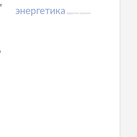
е
энергетика
ядерное оружие
и