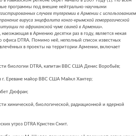
 в Кавказском регионе берёт начало в 2007 году (1). По всем
ные программы под внешне нейтрально-научными
егистрированных случаев туляремии в Армении с использованием
транение вируса энцефалита конго-крымской геморрагической
ситуации по африканской чуме свиней в Армении».
наезжающая в Армению десятки раз в году, является некая
о офиса DTRA. Помимо неё, неполный список известных
овлечённых в проекты на территории Армении, включает
асти биологии DTRA, капитан ВВС США Денис Воробьёв;
 г. Ереване майор ВВС США Майкл Хантер;
абет Дюфран;
сти химической, биологической, радиационной и ядерной
ских угроз DTRA Кристен Смит.