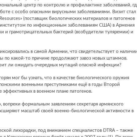
ональный центр по контролю и профилактике заболеваний, гд
аботе с особо опасными вирусными заболеваниями. Визит стал
Resources» (поставщик биологических материалов и патогенов
 институтом по инфекционным заболеваниям США) в Армения
и и грамотрицательных бактерий (возбудители туляремии) и
иксировались в самой Армении, что свидетельствует о наличи
цы по какой-то причине продолжают завоз новых штаммов.
тоит ли ожидать очередных мутаций опасной инфекции?
горян мог бы узнать, что в качестве биологического оружия
понскими военными преступниками ещё в годы Второй
е эффективных в военном плане патогенов.
о, вопреки формальным заявлениям секретаря армянского
расширяют масштаб своей военно-биологической активности в
ской лихорадки, под вниманием специалистов DTRA – также