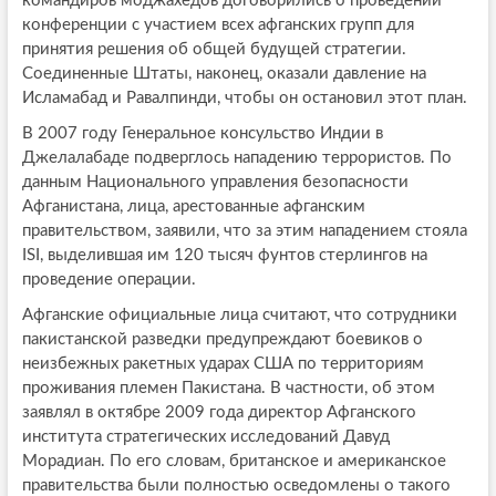
командиров моджахедов договорились о проведении
конференции с участием всех афганских групп для
принятия решения об общей будущей стратегии.
Соединенные Штаты, наконец, оказали давление на
Исламабад и Равалпинди, чтобы он остановил этот план.
В 2007 году Генеральное консульство Индии в
Джелалабаде подверглось нападению террористов. По
данным Национального управления безопасности
Афганистана, лица, арестованные афганским
правительством, заявили, что за этим нападением стояла
ISI, выделившая им 120 тысяч фунтов стерлингов на
проведение операции.
Афганские официальные лица считают, что сотрудники
пакистанской разведки предупреждают боевиков о
неизбежных ракетных ударах США по территориям
проживания племен Пакистана. В частности, об этом
заявлял в октябре 2009 года директор Афганского
института стратегических исследований Давуд
Морадиан. По его словам, британское и американское
правительства были полностью осведомлены о такого