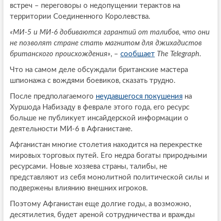
встреч – переговоры о недопущении терактов на
территории Соединенного Королевства.
«MИ-5 и MИ-6 добиваются гарантий от талибов, что они
не позволят стране стать магнитом для джихадистов
британского происхождения»
, –
сообщает
The Telegraph
.
Что на самом деле обсуждали британские мастера
шпионажа с вождями боевиков, сказать трудно.
После предполагаемого
неудавшегося покушения
на
Хуршода Набизаду в феврале этого года, его ресурс
больше не публикует инсайдерской информации о
деятельности МИ-6 в Афганистане.
Афганистан многие столетия находится на перекрестке
мировых торговых путей. Его недра богаты природными
ресурсами. Новые хозяева страны, талибы, не
представляют из себя монолитной политической силы и
подвержены влиянию внешних игроков.
Поэтому Афганистан еще долгие годы, а возможно,
десятилетия, будет ареной сотрудничества и вражды