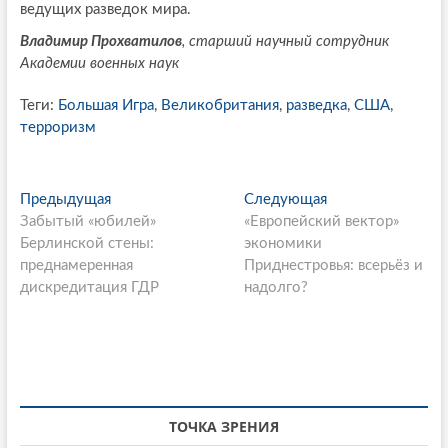
ведущих разведок мира.
Владимир Прохватилов
, старший научный сотрудник
Академии военных наук
Теги:
Большая Игра
,
Великобритания
,
разведка
,
США
,
терроризм
P
Предыдущая
П
Следующая
С
Забытый «юбилей»
р
«Европейский вектор»
л
o
Берлинской стены:
е
экономики
е
s
преднамеренная
д
Приднестровья: всерьёз и
д
дискредитация ГДР
ы
надолго?
у
t
д
ю
n
у
щ
щ
а
a
а
я
v
я
с
i
с
т
ТОЧКА ЗРЕНИЯ
т
а