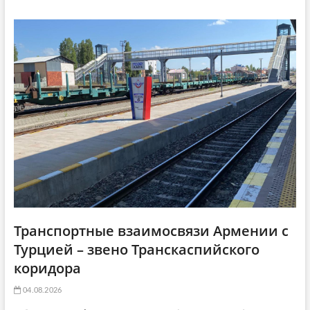
g
а
т
a
т
ь
ь
я
t
я
:
i
:
o
n
Транспортные взаимосвязи Армении с
Турцией – звено Транскаспийского
коридора
04.08.2026