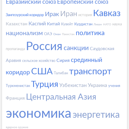
Евразийский союз
Европейский союз
Кавказ
Иран
Ирак
Зангезурский коридор
история
Каспий
Казахстан
Китай
Кувейт
Курдистан
наука
Ливан
НАТО
политика
национализм
ОАЭ
Оман
Пакистан
Россия
санкции
Саудовская
пропаганда
срединный
Аравия
Сирия
сельское хозяйство
США
транспорт
коридор
Талибан
Турция
Узбекистан
Украина
Туркменистан
учения
Центральная Азия
Франция
экономика
энергетика
ядерное оружие