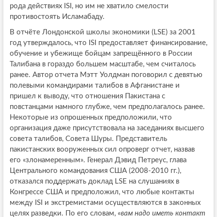
рода действиях ISI, но им не хватило смелости
противостоять Исламабаду.
В отчёте Лондонской школы экономики (LSE) за 2001
год утверждалось, что ISI предоставляет финансирование,
обучение и убежище бойцам запрещённого в России
Талибана в гораздо большем масштабе, чем считалось
ранее. Автор отчета Мэтт Уолдман поговорил с девятью
полевыми командирами талибов в Афганистане и
пришел к выводу, что отношения Пакистана с
повстанцами намного глубже, чем предполагалось ранее.
Некоторые из опрошенных предположили, что
организация даже присутствовала на заседаниях высшего
совета талибов, Совета Шуры. Представитель
пакистанских вооруженных сил опроверг отчет, назвав
его «злонамеренным». Генерал Дэвид Петреус, глава
Центрального командования США (2008-2010 гг.),
отказался поддержать доклад LSE на слушаниях в
Конгрессе США и предположил, что любые контакты
между ISI и экстремистами осуществляются в законных
целях разведки. По его словам,
«вам надо иметь контакт