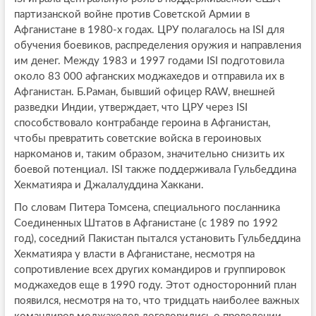
партизанской войне против Советской Армии в
Афганистане в 1980-х годах. ЦРУ полагалось на ISI для
обучения боевиков, распределения оружия и направления
им денег. Между 1983 и 1997 годами ISI подготовила
около 83 000 афганских моджахедов и отправила их в
Афганистан. Б.Раман, бывший офицер RAW, внешней
разведки Индии, утверждает, что ЦРУ через ISI
способствовало контрабанде героина в Афганистан,
чтобы превратить советские войска в героиновых
наркоманов и, таким образом, значительно снизить их
боевой потенциал. ISI также поддерживала Гульбеддина
Хекматияра и Джалалуддина Хаккани.
По словам Питера Томсена, специального посланника
Соединенных Штатов в Афганистане (с 1989 по 1992
год), соседний Пакистан пытался установить Гульбеддина
Хекматияра у власти в Афганистане, несмотря на
сопротивление всех других командиров и группировок
моджахедов еще в 1990 году. Этот односторонний план
появился, несмотря на то, что тридцать наиболее важных