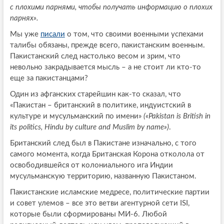
с плохими парнями, чтобы получать информацию о плохих
парнях».
Мы уже
писали
о том, что своими военными успехами
талибы обязаны, прежде всего, пакистанским военным.
Пакистанский след настолько весом и зрим, что
невольно закрадывается мысль – а не стоит ли кто-то
еще за пакистанцами?
Один из афганских старейшин как-то сказал, что
«Пакистан – британский в политике, индуистский в
культуре и мусульманский по имени»
(«Pakistan is British in
its politics, Hindu by culture and Muslim by name»)
.
Британский след был в Пакистане изначально, с того
самого момента, когда Британская Корона отколола от
освободившейся от колониального ига Индии
мусульманскую территорию, названную Пакистаном.
Пакистанские исламские медресе, политические партии
и совет улемов – все это ветви агентурной сети ISI,
которые были сформированы MИ-6. Любой