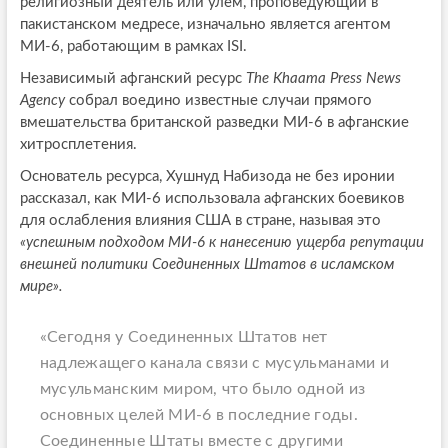
религиозный деятель или улем, проповедующий в
пакистанском медресе, изначально является агентом
МИ-6, работающим в рамках ISI.
Независимый афганский ресурс
The Khaama Press News
Agency
собрал воедино известные случаи прямого
вмешательства британской разведки МИ-6 в афганские
хитросплетения.
Основатель ресурса, Хушнуд Набизода не без иронии
рассказал, как МИ-6 использовала афганских боевиков
для ослабления влияния США в стране, называя это
«
успешным подходом МИ-6 к нанесению ущерба репутации
внешней политики Соединенных Штатов в исламском
мире».
«Сегодня у Соединенных Штатов нет
надлежащего канала связи с мусульманами и
мусульманским миром, что было одной из
основных целей МИ-6 в последние годы.
Соединенные Штаты вместе с другими