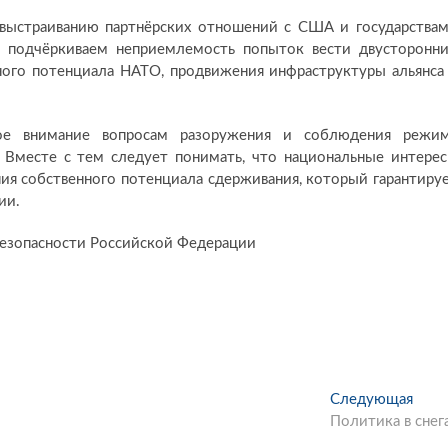
 выстраиванию партнёрских отношений с США и государства
ы подчёркиваем неприемлемость попыток вести двусторонн
ного потенциала НАТО, продвижения инфраструктуры альянса
ное внимание вопросам разоружения и соблюдения режи
. Вместе с тем следует понимать, что национальные интере
я собственного потенциала сдерживания, который гарантиру
ии.
 Безопасности Российской Федерации
Следующая
С
Политика в снег
л
е