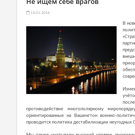
Не ищем себе врагов
18.01.2016
В нов
полит
«Стр
парт
пред
внешн
прио
обес
совре
Изме
учёт
посл
противодействие многополярному миропоряд
ориентированные на Вашингтон военно-полити
проводится политика дестабилизации неугодных
Мы также учитывали высокий уровень экономиче