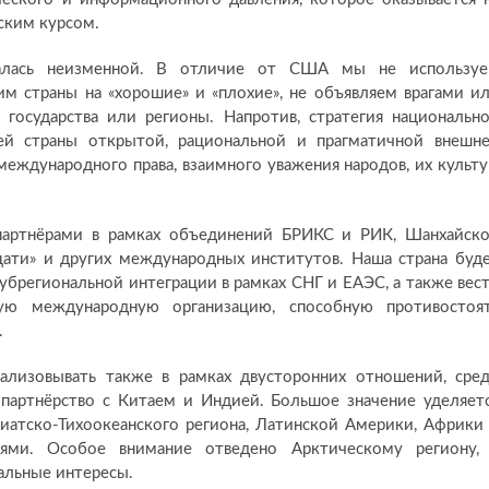
ским курсом.
алась неизменной. В отличие от США мы не использу
м страны на «хорошие» и «плохие», не объявляем врагами и
 государства или регионы. Напротив, стратегия национальн
ей страны открытой, рациональной и прагматичной внешн
международного права, взаимного уважения народов, их культу
 партнёрами в рамках объединений БРИКС и РИК, Шанхайск
дцати» и других международных институтов. Наша страна буд
убрегиональной интеграции в рамках СНГ и ЕАЭС, а также вес
ую международную организацию, способную противостоя
.
ализовывать также в рамках двусторонних отношений, сре
 партнёрство с Китаем и Индией. Большое значение уделяет
зиатско-Тихоокеанского региона, Латинской Америки, Африки
ями. Особое внимание отведено Арктическому региону,
альные интересы.