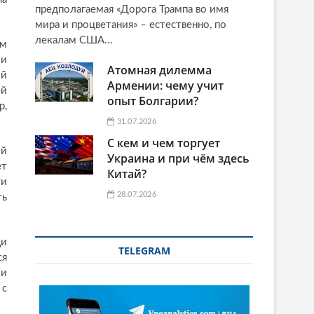
предполагаемая «Дорога Трампа во имя
мира и процветания» – естественно, по
лекалам США...
ем
ли
Атомная дилемма
ой
Армении: чему учит
ей
опыт Болгарии?
р,
31.07.2026
С кем и чем торгует
ой
Украина и при чём здесь
ет
Китай?
ти
28.07.2026
ть
ди
TELEGRAM
ся
 и
 с