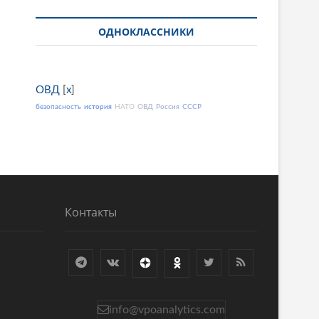
ОДНОКЛАССНИКИ
ОВД
[
x
]
безопасность
история
НАТО
ОВД
Россия
СССР
Контакты
info@vpoanalytics.com