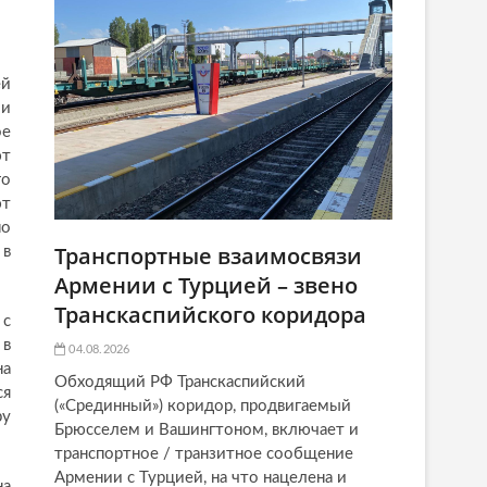
ей
 и
ое
ют
го
ют
по
Транспортные взаимосвязи
 в
Армении с Турцией – звено
Транскаспийского коридора
 с
 в
04.08.2026
на
Обходящий РФ Транскаспийский
ся
(«Срединный») коридор, продвигаемый
ру
Брюсселем и Вашингтоном, включает и
транспортное / транзитное сообщение
Армении с Турцией, на что нацелена и
на