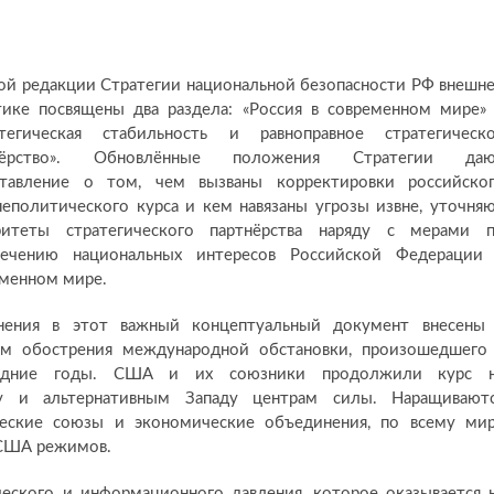
ой редакции Стратегии национальной безопасности РФ внешн
ике посвящены два раздела: «Россия в современном мире»
атегическая стабильность и равноправное стратегическ
нёрство». Обновлённые положения Стратегии да
ставление о том, чем вызваны корректировки российско
еполитического курса и кем навязаны угрозы извне, уточня
ритеты стратегического партнёрства наряду с мерами 
печению национальных интересов Российской Федерации
менном мире.
нения в этот важный концептуальный документ внесены
ом обострения международной обстановки, произошедшего
едние годы. США и их союзники продолжили курс 
ку и альтернативным Западу центрам силы. Наращивают
ческие союзы и экономические объединения, по всему ми
 США режимов.
ского и информационного давления, которое оказывается 