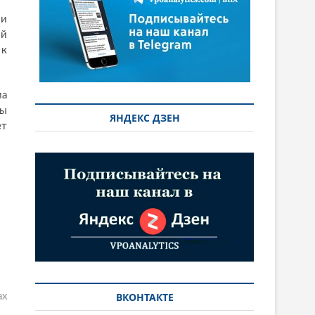
ми
ий
 к
ма
сы
ЯНДЕКС ДЗЕН
ет
ВКОНТАКТЕ
ах