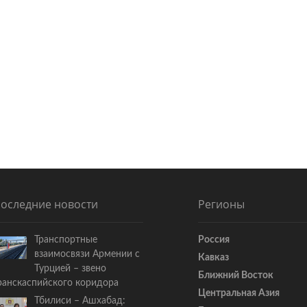
д
у
ю
щ
а
я
с
т
а
т
ь
я
:
оследние новости
Регионы
Транспортные
Россия
взаимосвязи Армении с
Кавказ
Турцией – звено
Ближний Восток
ранскаспийского коридора
Центральная Азия
Тбилиси – Ашхабад: