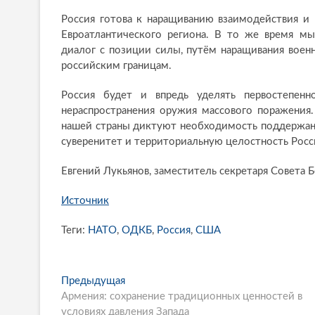
Россия готова к наращиванию взаимодействия и
Евроатлантического региона. В то же время м
диалог с позиции силы, путём наращивания воен
российским границам.
Россия будет и впредь уделять первостепен
нераспространения оружия массового поражения
нашей страны диктуют необходимость поддержани
суверенитет и территориальную целостность Росс
Евгений Лукьянов, заместитель секретаря Совета
Источник
Теги:
НАТО
,
ОДКБ
,
Россия
,
США
P
Предыдущая
П
Армения: сохранение традиционных ценностей в
р
o
условиях давления Запада
е