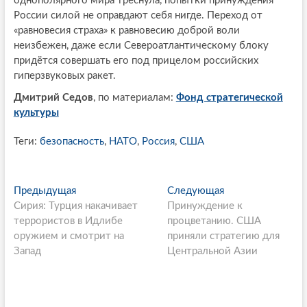
однополярного мира треснула, попытки принуждения
России силой не оправдают себя нигде. Переход от
«равновесия страха» к равновесию доброй воли
неизбежен, даже если Североатлантическому блоку
придётся совершать его под прицелом российских
гиперзвуковых ракет.
Дмитрий Седов
, по материалам:
Фонд стратегической
культуры
Теги:
безопасность
,
НАТО
,
Россия
,
США
P
Предыдущая
П
Следующая
С
Сирия: Турция накачивает
р
Принуждение к
л
o
террористов в Идлибе
е
процветанию. США
е
s
оружием и смотрит на
д
приняли стратегию для
д
Запад
ы
Центральной Азии
у
t
д
ю
n
у
щ
щ
а
a