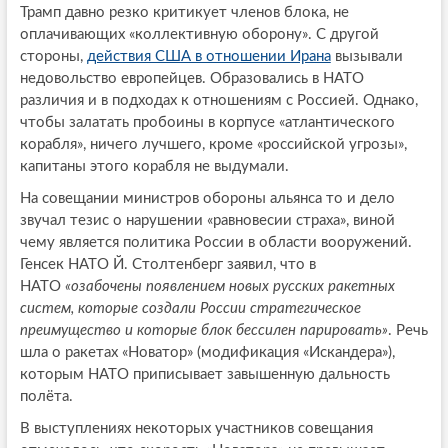
Трамп давно резко критикует членов блока, не
оплачивающих «коллективную оборону». С другой
стороны,
действия США в отношении Ирана
вызывали
недовольство европейцев. Образовались в НАТО
различия и в подходах к отношениям с Россией. Однако,
чтобы залатать пробоины в корпусе «атлантического
корабля», ничего лучшего, кроме «российской угрозы»,
капитаны этого корабля не выдумали.
На совещании министров обороны альянса то и дело
звучал тезис о нарушении «равновесии страха», виной
чему является политика России в области вооружений.
Генсек НАТО Й. Столтенберг заявил, что в
НАТО
«озабочены появлением новых русских ракетных
систем, которые создали России стратегическое
преимущество и которые блок бессилен парировать»
. Речь
шла о ракетах «Новатор» (модификация «Искандера»),
которым НАТО приписывает завышенную дальность
полёта.
В выступлениях некоторых участников совещания