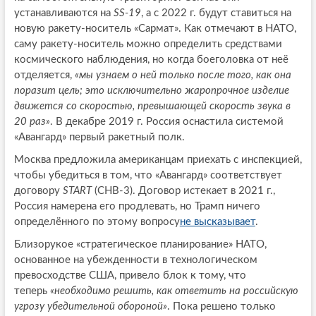
устанавливаются на
SS-19
, а с 2022 г. будут ставиться на
новую ракету-носитель «Сармат». Как отмечают в НАТО,
саму ракету-носитель можно определить средствами
космического наблюдения, но когда боеголовка от неё
отделяется,
«мы узнаем о ней только после того, как она
поразит цель; это исключительно жаропрочное изделие
движется со скоростью, превышающей скорость звука в
20 раз»
. В декабре 2019 г. Россия оснастила системой
«Авангард» первый ракетный полк.
Москва предложила американцам приехать с инспекцией,
чтобы убедиться в том, что «Авангард» соответствует
договору
START
(СНВ-3). Договор истекает в 2021 г.,
Россия намерена его продлевать, но Трамп ничего
определённого по этому вопросу
не высказывает
.
Близорукое «стратегическое планирование» НАТО,
основанное на убежденности в технологическом
превосходстве США, привело блок к тому, что
теперь
«необходимо решить, как ответить на российскую
угрозу убедительной обороной»
. Пока решено только