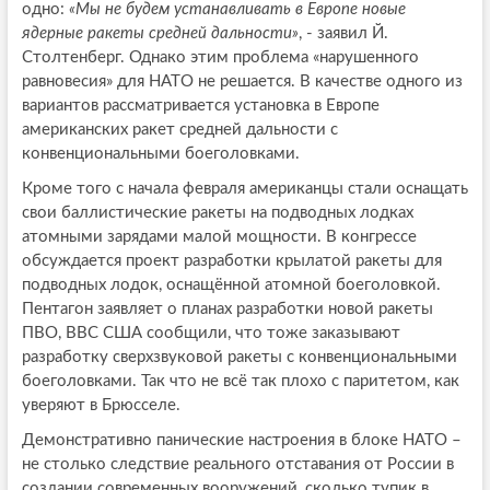
одно:
«Мы не будем устанавливать в Европе новые
ядерные ракеты средней дальности»
, - заявил Й.
Столтенберг. Однако этим проблема «нарушенного
равновесия» для НАТО не решается. В качестве одного из
вариантов рассматривается установка в Европе
американских ракет средней дальности с
конвенциональными боеголовками.
Кроме того с начала февраля американцы стали оснащать
свои баллистические ракеты на подводных лодках
атомными зарядами малой мощности. В конгрессе
обсуждается проект разработки крылатой ракеты для
подводных лодок, оснащённой атомной боеголовкой.
Пентагон заявляет о планах разработки новой ракеты
ПВО, ВВС США сообщили, что тоже заказывают
разработку сверхзвуковой ракеты с конвенциональными
боеголовками. Так что не всё так плохо с паритетом, как
уверяют в Брюсселе.
Демонстративно панические настроения в блоке НАТО –
не столько следствие реального отставания от России в
создании современных вооружений, сколько тупик в