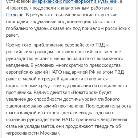
установкой
американских противоракет в Румынии
, а
«Новаторы» подоспели к аналогичным работам
в
Польше
. В результате эти американские стартовые
площадки, задуманные под концепцию «быстрого
глобального удара», оказались под прицелом российских
ракет.
Кроме того, приближение европейского ТВД к
российским границам заставило российское военное
руководство усилить меры по защите от возможного
нападения. В условиях многократного превосходства
европейских армий НАТО над армией РФ на этом ТВД
ракеты малой и средней дальности становятся
единственным средством сдерживания потенциального
противника. Радиус действия «Новаторов» будет
увеличен до способности достичь уровня глубокого
эшелонирования армий противника. Последовательность
шагов каждой из сторон здесь очевидна, однако в
сознании руководителей НАТО причинно-следственная
связь не укладывается, они продолжают твердить об
«агрессивности Москвы».