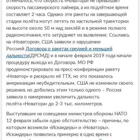
отмечалось, что скорость «Новатора» не превышает
скорость пассажирского лайнера, а их подлётное время
составляет 2 часа. Однако эти ракеты на завершающей
стадии полёта могут лететь по настильной траектории
на высоте около 50 м над землёй и в режиме полного
радиомолчания, что затрудняет их выявление. Ссылаясь
на «Новаторов», США заявили о нарушении
Россией
Договора о ракетах средней и меньшей
дальности
(ДРСМД) и в начале февраля 2019 года начали
процедуру выхода из Договора. МО РФ
продемонстрировало на пресс-конференции ракету
«Новатор» и раскрыло её ТТХ, но это показалось
американцам неубедительным. США не изменили своего
решения, но добились этим только одного – Россия
заявила о намерении увеличить дальность
полёта «Новатора» до 2-3 тыс. километров.
Выступавшие на совещании министров обороны НАТО
12 февраля забыли одно обстоятельство – причины, по
которым возникли «Искандеры» и «Новаторы».
Искандеры» появились примерно в одно время с