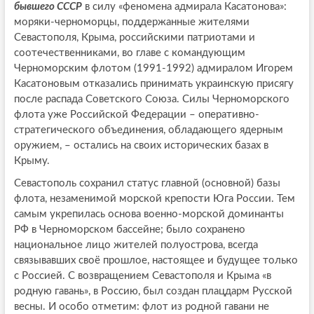
бывшего СССР
в силу «феномена адмирала Касатонова»:
моряки-черноморцы, поддержанные жителями
Севастополя, Крыма, российскими патриотами и
соотечественниками, во главе с командующим
Черноморским флотом (1991-1992) адмиралом Игорем
Касатоновым отказались принимать украинскую присягу
после распада Советского Союза. Силы Черноморского
флота уже Российской Федерации – оперативно-
стратегического объединения, обладающего ядерным
оружием, – остались на своих исторических базах в
Крыму.
Севастополь сохранил статус главной (основной) базы
флота, незаменимой морской крепости Юга России. Тем
самым укрепилась основа военно-морской доминанты
РФ в Черноморском бассейне; было сохранено
национальное лицо жителей полуострова, всегда
связывавших своё прошлое, настоящее и будущее только
с Россией. С возвращением Севастополя и Крыма «в
родную гавань», в Россию, был создан плацдарм Русской
весны. И особо отметим: флот из родной гавани не