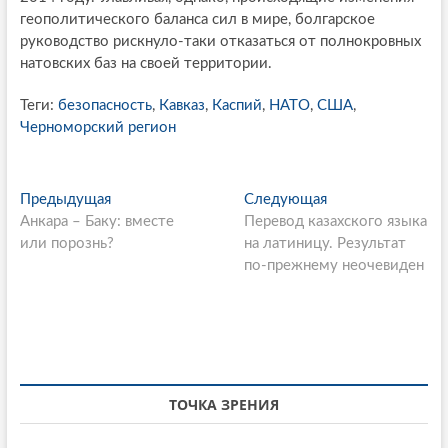
геополитического баланса сил в мире, болгарское
руководство рискнуло-таки отказаться от полнокровных
натовских баз на своей территории.
Теги:
безопасность
,
Кавказ
,
Каспий
,
НАТО
,
США
,
Черноморский регион
P
Предыдущая
П
Следующая
С
Анкара – Баку: вместе
р
Перевод казахского языка
л
o
или порознь?
е
на латиницу. Результат
е
s
д
по-прежнему неочевиден
д
ы
у
t
д
ю
n
у
щ
щ
а
a
а
я
v
я
с
ТОЧКА ЗРЕНИЯ
i
с
т
т
а