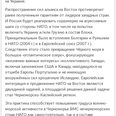
на Украине.
Распространение сил альянса на Восток противоречит
ранее полученным гарантиям от лидеров западных стран.
И Россия будет реагировать соразмерно на агрессивные
шаги со стороны НАТО, в том числе на попытки
включить Украину и/или Грузию в состав блока.
Принципиальным было вступление Болгарии и Румынии
в НАТО (2004 г.) и в Европейский союз (2007 г.).
Следствием этого стало превращение Чёрного моря в
большое «атлантическое озеро», фокусирующее
«жизненно важные интересы» «коллективного Запада»,
включая заокеанские США и Канаду, находящуюся на
отшибе Европы Португалию и не имеющую
вооружённых сил крошечную Исландию. Европейская
интеграция и продвижение НАТО на Восток являются
двуединой задачей, а площадкой решения данной задачи
стал Черноморско-Каспийский регион.
Эта практика способствует повышению градуса военно-
морской активности в Черноморье ВМС нечерноморских
стран НАТО как самостоятельно, так и в составе