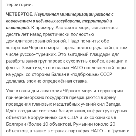
территории.
ЧЕТВЁРТОЕ.
Неуклонная милитаризации региона с
вовлечением в неё новых государств, территорий и
акваторий.
К примеру, Азовского моря, являвшегося
десять лет назад практически полностью
демилитаризованной зоной. Надо помнить: обе
«стороны» Чёрного моря – арена целого ряда войн, в том
числе русско-турецких. Это выгодный плацдарм для
развёртывания группировок сухопутных войск, авиации и
флота. Заметим, что в планах НАТО послевоенной поры
на удары со стороны Балкан в «подбрюшье» СССР
делалась вполне определённая ставка.
Уже в наши дни акватория Чёрного моря и территории
причерноморских государств превращаются в арену
проведения плановых масштабных учений сил Запада.
Идёт создание системы базирования, инфраструктурных
объектов Вооружённых сил США и их союзников в
Болгарии (более 10 объектов), Румынии (около 20
объектов), а также в странах-партнёрах НАТО – в Грузии и