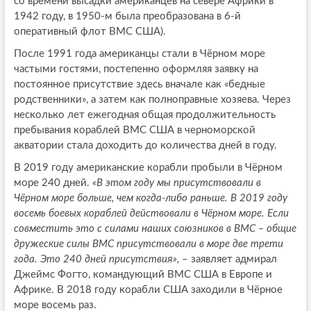
со времени высадки американцев на севере Африки в
1942 году, в 1950-м была преобразована в 6-й
оперативный флот ВМС США).
После 1991 года американцы стали в Чёрном море
частыми гостями, постепенно оформляя заявку на
постоянное присутствие здесь вначале как «бедные
родственники», а затем как полноправные хозяева. Через
несколько лет ежегодная общая продолжительность
пребывания кораблей ВМС США в черноморской
акватории стала доходить до количества дней в году.
В 2019 году американские корабли пробыли в Чёрном
море 240 дней.
«В этом году мы присутствовали в
Чёрном море больше, чем когда-либо раньше. В 2019 году
восемь боевых кораблей действовали в Чёрном море. Если
совместить это с силами наших союзников в ВМС ‒ общие
дружеские силы ВМС присутствовали в море две трети
года. Это 240 дней присутствия»,
– заявляет адмирал
Джеймс Фогто, командующий ВМС США в Европе и
Африке. В 2018 году корабли США заходили в Чёрное
море восемь раз.