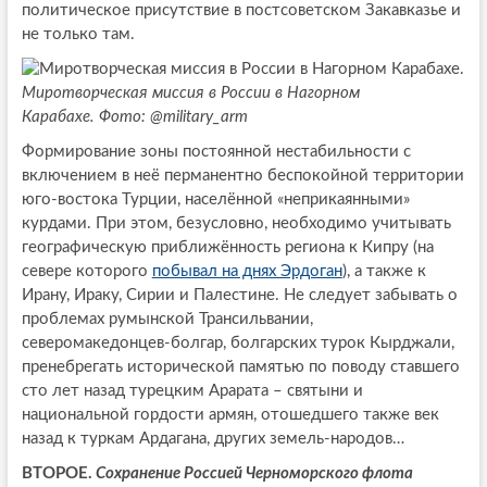
политическое присутствие в постсоветском Закавказье и
не только там.
Миротворческая миссия в России в Нагорном
Карабахе.
Фото: @military_arm
Формирование зоны постоянной нестабильности с
включением в неё перманентно беспокойной территории
юго-востока Турции, населённой «неприкаянными»
курдами. При этом, безусловно, необходимо учитывать
географическую приближённость региона к Кипру (на
севере которого
побывал на днях Эрдоган
), а также к
Ирану, Ираку, Сирии и Палестине. Не следует забывать о
проблемах румынской Трансильвании,
северомакедонцев-болгар, болгарских турок Кырджали,
пренебрегать исторической памятью по поводу ставшего
сто лет назад турецким Арарата – святыни и
национальной гордости армян, отошедшего также век
назад к туркам Ардагана, других земель-народов…
ВТОРОЕ.
Сохранение Россией Черноморского флота