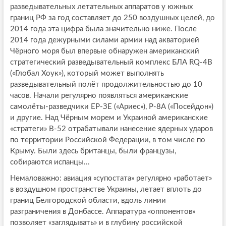
разведывательных летательных аппаратов у южных
границ РФ за год составляет до 250 воздушных целей, до
2014 года эта цифра была значительно ниже. После
2014 года дежурными силами армии над акваторией
Чёрного моря был впервые обнаружен американский
стратегический разведывательный комплекс БЛА RQ-4В
(«Глобал Хоук»), который может выполнять
разведывательный полёт продолжительностью до 10
часов. Начали регулярно появляться американские
самолёты-разведчики ЕР-ЗЕ («Ариес»), Р-8А («Посейдон»)
и другие. Над Чёрным морем и Украиной американские
«стратеги» B-52 отрабатывали нанесение ядерных ударов
по территории Российской Федерации, в том числе по
Крыму. Были здесь британцы, были французы,
собираются испанцы...
Немаловажно: авиация «супостата» регулярно «работает»
в воздушном пространстве Украины, летает вплоть до
границ Белгородской области, вдоль линии
разграничения в Донбассе. Аппаратура «оппонентов»
позволяет «заглядывать» и в глубину российской