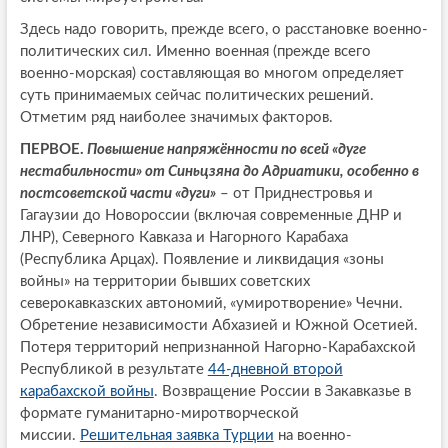
Здесь надо говорить, прежде всего, о расстановке военно-
политических сил. Именно военная (прежде всего
военно-морская) составляющая во многом определяет
суть принимаемых сейчас политических решений.
Отметим ряд наиболее значимых факторов.
ПЕРВОЕ.
Повышение напряжённости по всей «дуге
нестабильности» от Синьцзяна до Адриатики, особенно в
постсоветской части «дуги»
– от Приднестровья и
Гагаузии до Новороссии (включая современные ДНР и
ЛНР), Северного Кавказа и Нагорного Карабаха
(Республика Арцах). Появление и ликвидация «зоны
войны» на территории бывших советских
северокавказских автономий, «умиротворение» Чечни.
Обретение независимости Абхазией и Южной Осетией.
Потеря территорий непризнанной Нагорно-Карабахской
Республикой в результате
44-дневной второй
карабахской войны
. Возвращение России в Закавказье в
формате гуманитарно-миротворческой
миссии.
Решительная заявка Турции
на военно-