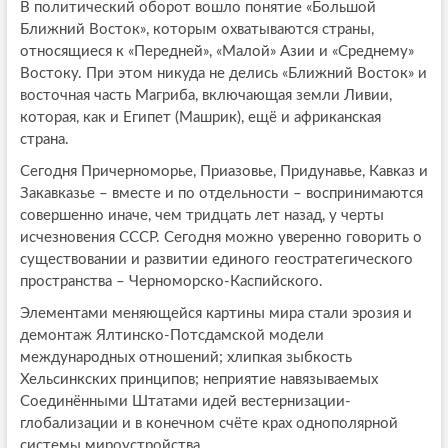
В политический оборот вошло понятие «Большой
Ближний Восток», которым охватываются страны,
относящиеся к «Передней», «Малой» Азии и «Среднему»
Востоку. При этом никуда не делись «Ближний Восток» и
восточная часть Магриба, включающая земли Ливии,
которая, как и Египет (Машрик), ещё и африканская
страна.
Сегодня Причерноморье, Приазовье, Придунавье, Кавказ и
Закавказье – вместе и по отдельности – воспринимаются
совершенно иначе, чем тридцать лет назад, у черты
исчезновения СССР. Сегодня можно уверенно говорить о
существовании и развитии единого геостратегического
пространства – Черноморско-Каспийского.
Элементами меняющейся картины мира стали эрозия и
демонтаж Ялтинско-Потсдамской модели
международных отношений; хлипкая зыбкость
Хельсинкских принципов; неприятие навязываемых
Соединёнными Штатами идей вестернизации-
глобализации и в конечном счёте крах однополярной
системы мироустройства.