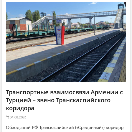
g
а
т
a
т
ь
ь
я
t
я
:
i
:
o
n
Транспортные взаимосвязи Армении с
Турцией – звено Транскаспийского
коридора
04.08.2026
Обходящий РФ Транскаспийский («Срединный») коридор,