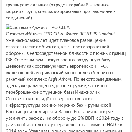
группировок альянса (отрядов кораблей – военно-
морских групп; специализированных противоминных
соединений).
Система «Иджис» ПРО США. Фото: REUTERS Handout
Уже нескольких лет идёт плановое размещение
стратегических объектов, в т. ч. противоракетной
обороны, в непосредственной близости от южных границ
РФ. Отметим румынскую военно-воздушную базу
Девеселу как составную часть европейской ПРО,
включающей американский многоцелевой зенитно-
ракетный комплекс
Aegis Ashore.
По некоторым данным,
здесь уже размещено ядерное оружие, частично
переброшенное с турецкой базы Инджирлик.
Соответственно, идёт совершенствование
инфраструктуры военно-морских баз – румынской
Констанцы и болгарской Варны. Болгария планирует
увеличить расходы на оборону до 2% ВВП к 2024 году в
рамках обязательств, утверждённых на саммите НАТО в
2014 году. Улавливая, однако, происходящие изменения