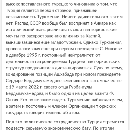
высокопоставленного турецкого чиновника о том, что
Турция является первой страной, признавшей
независимость Туркмении. Ничего удивительного в этом
нет. Распад СССР вообще был воспринят в Анкаре как
исторический шанс реализовать свои пантюркистские
мечты по распространению влияния за Каспий,
вынашивавшиеся еще младотурками. Однако Туркмения,
провозгласившая еще при первом президенте С. Ниязове
в декабре 1995 г. постоянный нейтралитет, от
деятельности патронируемых Турцией пантюркистских
структур предпочитала дистанцироваться. Судя по всему,
зондирование позиций Ашхабада при новом президенте
Сердаре Бердымухамедове, сменившего в этом качестве
с 19 марта 2022 г. своего отца Гурбангулы
Бердымухамедова, и было одной из целей визита Ф.
Октая. Его пожелание видеть Туркмению наблюдателем,
а затем и постоянным членом Организации тюркских
государств говорит именно об этом.
Под это политическое сотрудничество Турция стремится
подвести серьезную экономическую базу. По итогам