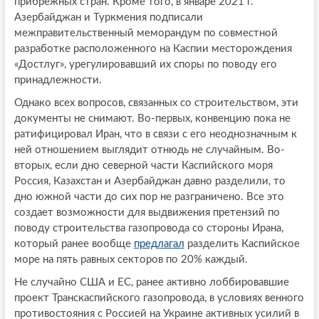
прибрежных стран. Кроме того, в январе 2021 г.
Азербайджан и Туркмения подписали
межправительственный меморандум по совместной
разработке расположенного на Каспии месторождения
«Достлуг», урегулировавший их споры по поводу его
принадлежности.
Однако всех вопросов, связанных со строительством, эти
документы не снимают. Во-первых, конвенцию пока не
ратифицировал Иран, что в связи с его неоднозначным к
ней отношением выглядит отнюдь не случайным. Во-
вторых, если дно северной части Каспийского моря
Россия, Казахстан и Азербайджан давно разделили, то
дно южной части до сих пор не разграничено. Все это
создает возможности для выдвижения претензий по
поводу строительства газопровода со стороны Ирана,
который ранее вообще
предлагал
разделить Каспийское
море на пять равных секторов по 20% каждый.
Не случайно США и ЕС, ранее активно лоббировавшие
проект Транскаспийского газопровода, в условиях венного
противостояния с Россией на Украине активных усилий в