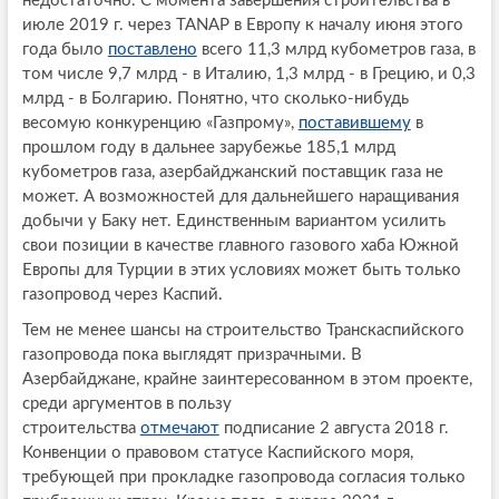
недостаточно. С момента завершения строительства в
июле 2019 г. через TANAP в Европу к началу июня этого
года было
поставлено
всего 11,3 млрд кубометров газа, в
том числе 9,7 млрд - в Италию, 1,3 млрд - в Грецию, и 0,3
млрд - в Болгарию. Понятно, что сколько-нибудь
весомую конкуренцию «Газпрому»,
поставившему
в
прошлом году в дальнее зарубежье 185,1 млрд
кубометров газа, азербайджанский поставщик газа не
может. А возможностей для дальнейшего наращивания
добычи у Баку нет. Единственным вариантом усилить
свои позиции в качестве главного газового хаба Южной
Европы для Турции в этих условиях может быть только
газопровод через Каспий.
Тем не менее шансы на строительство Транскаспийского
газопровода пока выглядят призрачными. В
Азербайджане, крайне заинтересованном в этом проекте,
среди аргументов в пользу
строительства
отмечают
подписание 2 августа 2018 г.
Конвенции о правовом статусе Каспийского моря,
требующей при прокладке газопровода согласия только