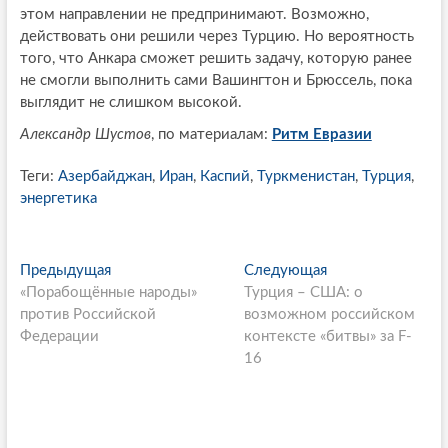
этом направлении не предпринимают. Возможно,
действовать они решили через Турцию. Но вероятность
того, что Анкара сможет решить задачу, которую ранее
не смогли выполнить сами Вашингтон и Брюссель, пока
выглядит не слишком высокой.
Александр Шустов
, по материалам:
Ритм Евразии
Теги:
Азербайджан
,
Иран
,
Каспий
,
Туркменистан
,
Турция
,
энергетика
P
Предыдущая
П
Следующая
С
«Порабощённые народы»
р
Турция – США: о
л
o
против Российской
е
возможном российском
е
s
Федерации
д
контексте «битвы» за F-
д
ы
16
у
t
д
ю
n
у
щ
щ
а
a
а
я