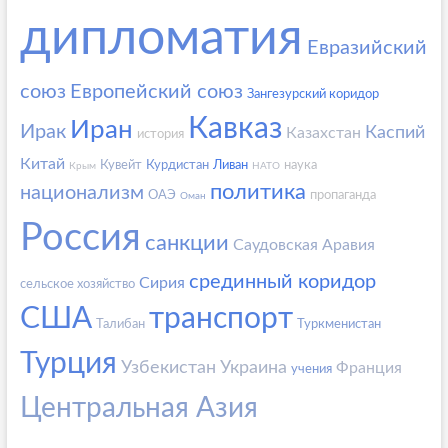
дипломатия
Евразийский
союз
Европейский союз
Зангезурский коридор
Кавказ
Иран
Ирак
Каспий
Казахстан
история
Китай
Кувейт
Курдистан
Ливан
наука
Крым
НАТО
политика
национализм
ОАЭ
пропаганда
Оман
Россия
санкции
Саудовская Аравия
срединный коридор
Сирия
сельское хозяйство
США
транспорт
Талибан
Туркменистан
Турция
Узбекистан
Украина
Франция
учения
Центральная Азия