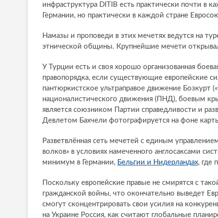
инфраструктура DITIB есть практически почти в к
Германии, но практически в каждой стране Евросою
Намазы и проповеди в этих мечетях ведутся на т
этнической общины. Крупнейшие мечети открывал
У Турции есть и своя хорошо организованная боева
правопорядка, если существующие европейские си
пантюркистское ультраправое движение Бозкурт («
националистического движения (ПНД), боевым кры
является союзником Партии справедливости и раз
Девлетом Бахчели фотографируется на фоне карты 
Разветвлённая сеть мечетей с единым управление
волков» в условиях намеченного англосаксами сист
минимум в Германии,
Бельгии и Нидерландах
, где
Поскольку европейские правые не смирятся с тако
гражданской войны, что окончательно выведет Ев
смогут сконцентрировать свои усилия на конкурен
на Украине Россия, как считают глобальные план