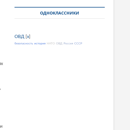
ОДНОКЛАССНИКИ
ОВД
[
x
]
безопасность
история
НАТО
ОВД
Россия
СССР
ях
ь
 и