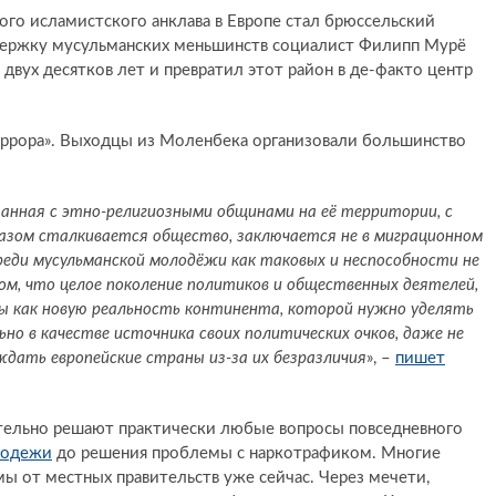
го исламистского анклава в Европе стал брюссельский
ддержку мусульманских меньшинств социалист Филипп Мурё
двух десятков лет и превратил этот район в де-факто центр
еррора». Выходцы из Моленбека организовали большинство
язанная с этно-религиозными общинами на её территории, с
азом сталкивается общество, заключается не в миграционном
реди мусульманской молодёжи как таковых и неспособности не
м, что целое поколение политиков и общественных деятелей,
ны как новую реальность континента, которой нужно уделять
но в качестве источника своих политических очков, даже не
дать европейские страны из-за их безразличия
», –
пишет
тельно решают практически любые вопросы повседневного
лодежи
до решения проблемы с наркотрафиком. Многие
ы от местных правительств уже сейчас. Через мечети,