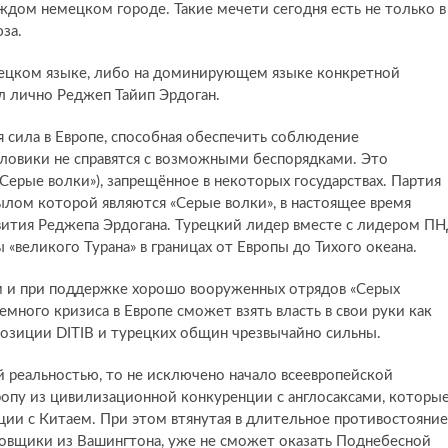
аждом немецком городе. Такие мечети сегодня есть не только в
за.
урецком языке, либо на доминирующем языке конкретной
 лично Реджеп Тайип Эрдоган.
я сила в Европе, способная обеспечить соблюдение
ловики не справятся с возможными беспорядками. Это
Серые волки»), запрещённое в некоторых государствах. Партия
лом которой являются «Серые волки», в настоящее время
вития Реджепа Эрдогана. Турецкий лидер вместе с лидером П
«великого Турана» в границах от Европы до Тихого океана.
м и при поддержке хорошо вооруженных отрядов «Серых
емного кризиса в Европе сможет взять власть в свои руки как
 позиции DITIB и турецких общин чрезвычайно сильны.
й реальностью, то не исключено начало всеевропейской
ропу из цивилизационной конкуренции с англосаксами, которы
ции с Китаем. При этом втянутая в длительное противостояние
ировщики из Вашингтона, уже не сможет оказать Поднебесной