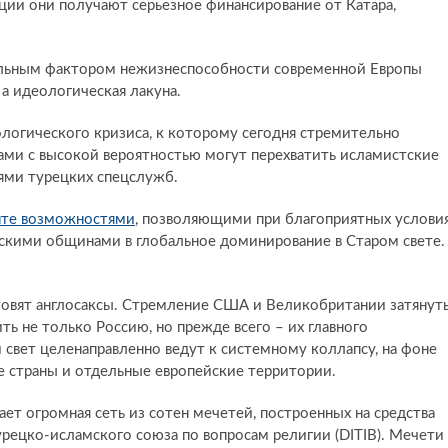
ции они получают серьезное финансирование от Катара,
ельным фактором нежизнеспособности современной Европы
 а идеологическая лакуна.
ологического кризиса, к которому сегодня стремительно
рами с высокой вероятностью могут перехватить исламистские
ями турецких спецслужб.
нте возможностями
, позволяющими при благоприятных услови
скими общинами в глобальное доминирование в Старом свете.
отовят англосаксы. Стремление США и Великобритании затянут
ь не только Россию, но прежде всего – их главного
свет целенаправленно ведут к системному коллапсу, на фоне
е страны и отдельные европейские территории.
ает огромная сеть из сотен мечетей, построенных на средства
рецко-исламского союза по вопросам религии (DITIB). Мечети