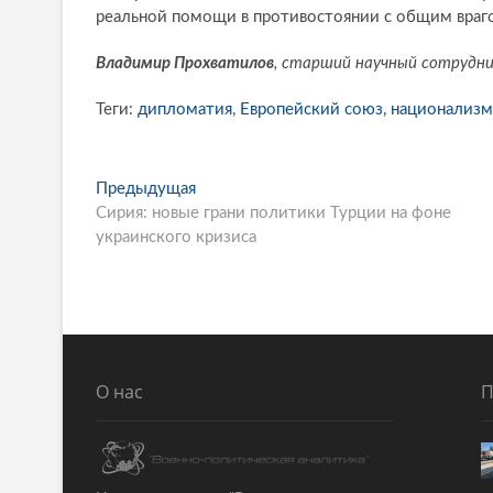
реальной помощи в противостоянии с общим враг
Владимир Прохватилов
, старший научный сотрудни
Теги:
дипломатия
,
Европейский союз
,
национализм
P
Предыдущая
П
Сирия: новые грани политики Турции на фоне
р
o
украинского кризиса
е
s
д
ы
t
д
n
у
щ
a
а
О нас
П
v
я
i
с
т
g
а