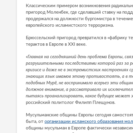
Классическим примером возникновения радикально
пригород Моленбек, где сделавший ставку на по
продержался на должности бургомистра в течение 
европейского исламистского терроризма.
Брюссельский пригород превратился в «фабрику т
терактов в Европе в XXI веке.
«
Главная на сегодняшний день проблема Европы, св
разрушительными последствиями которой раз за р
кризисе и даже не в экстремистских настроениях с
знающих язык имамов этому противостоять, а в то
подобных Мурё, не воспринимало всерьез эти общи
должное внимание, а рассматривало их исключитель
пытаясь проанализировать, какое будущее может ж
российский политолог Филипп Плещунов.
Мусульманские общины Европы сегодня самостоя
быта, от
организации исламского образования мо
общины мусульман в Европе фактически независим