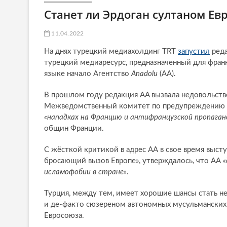
Станет ли Эрдоган султаном Ев
11.04.2022
На днях турецкий медиахолдинг TRT
запустил
реда
турецкий медиаресурс, предназначенный для фран
языке начало Агентство
Anadolu
(АА).
В прошлом году редакция AA вызвала недовольств
Межведомственный комитет по предупреждению п
«нападках на Францию и антифранцузской пропаган
общин Франции.
С жёсткой критикой в адрес АА в свое время выст
бросающий вызов Европе», утверждалось, что АА
«
исламофобии в стране»
.
Турция, между тем, имеет хорошие шансы стать н
и де-факто сюзереном автономных мусульманских 
Евросоюза.