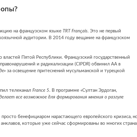
ропы?
кцию на французском языке
TRT Français
. Это не первый
коязычной аудитории. В 2014 году вещание на французском
о властей Пятой Республики. Французский государственный
равонарушений и радикализации (CIPDR) обвинил АА в
де»
за освещение притеснений мусульманской и турецкой
упил телеканал
France 5
. В программе «Султан Эрдоган,
делает все возможное для формирования мнения о разгуле
е просто бенефициаром нарастающего европейского кризиса, н
анклавов, которые уже сейчас сформированы во многих страна