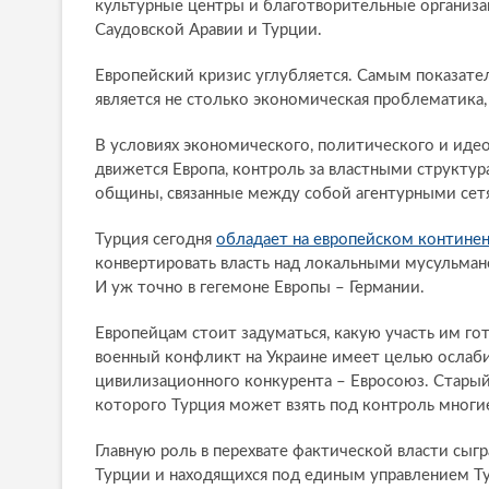
культурные центры и благотворительные организа
Саудовской Аравии и Турции.
Европейский кризис углубляется. Самым показат
является не столько экономическая проблематика,
В условиях экономического, политического и иде
движется Европа, контроль за властными структу
общины, связанные между собой агентурными сет
Турция сегодня
обладает на европейском контине
конвертировать власть над локальными мусульман
И уж точно в гегемоне Европы – Германии.
Европейцам стоит задуматься, какую участь им г
военный конфликт на Украине имеет целью ослабит
цивилизационного конкурента – Евросоюз. Старый 
которого Турция может взять под контроль многи
Главную роль в перехвате фактической власти сыгр
Турции и находящихся под единым управлением Ту