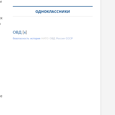
м
ОДНОКЛАССНИКИ
ых
а
м
ОВД
[
x
]
безопасность
история
НАТО
ОВД
Россия
СССР
ые