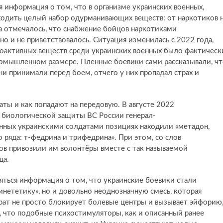
 информация о том, что в организме украинских военных,
ходить целый набор одурманивающих веществ: от наркотиков 
да отмечалось, что снабжение бойцов наркотиками
о и не приветствовалось. Ситуация изменилась с 2022 года,
ихоактивных веществ среди украинских военных было фактическ
 промышленном размере. Пленные боевики сами рассказывали, ч
и принимали перед боем, отчего у них пропадал страх и
аты и как попадают на передовую. В августе 2022
и биологической защиты ВС России генерал-
ленных украинскими солдатами позициях находили «метадон,
 ряда: т-федрина и трифедрина». При этом, со слов
ков привозили им волонтёры вместе с так называемой
да.
ляться информация о том, что украинские боевики стали
инететику», но и довольно неоднозначную смесь, которая
рат не просто блокирует болевые центры и вызывает эйфорию
, что подобные психостимуляторы, как и описанный ранее