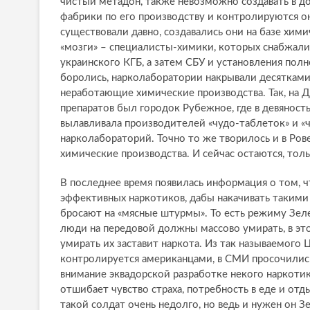
чистый метадон, также невозможно создавать в до
фабрики по его производству и контролируются 
существовали давно, создавались они на базе хи
«мозги» – специалисты-химики, которых снабжал
украинского КГБ, а затем СБУ и установления пол
боролись, нарколаборатории накрывали десятками,
неработающие химические производства. Так, на 
препаратов был городок Рубежное, где в девяност
вылавливала производителей «чудо-таблеток» и «
нарколабораторий. Точно то же творилось и в Рове
химические производства. И сейчас остаются, толь
В последнее время появилась информация о том, 
эффективных наркотиков, дабы накачивать таким
бросают на «мясные штурмы». То есть режиму Зел
люди на передовой должны массово умирать, в это
умирать их заставит наркота. Из так называемого
контролируется американцами, в СМИ просочились
внимание эквадорской разработке некого наркотик
отшибает чувство страха, потребность в еде и отд
такой солдат очень недолго, но ведь и нужен он 