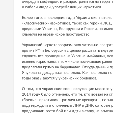
очередь в мефедрон, и распространяться на терри
и гибели людей, употребляющих наркотики.
Более того, в последние годы Украина окончательн
«классических» наркотиков, таких как героин, ЛСД
пределами Украины, Белоруссии и России, но име
хлынули на евразийское пространство.
Украинский наркотерроризм окончательно превра
против РФ и Белоруссии с целью расшатать внутре
служить все прошедшие на Украине «майданы», ос
именно наркоманы, в том числе получавшие ранее 
предлагали прямо на баррикадах. Откуда данный пр
Януковича, догадаться несложно. Как несложно пон
годы оказываются у украинских боевиков.
О том, что украинские военнослужащие массово у
2014 году было отмечено, что те, кто воевал на 
«боевые наркотики» – различные препараты, повы
подтверждали и ополченцы ЛНР и ДНР, которые ра
продолжали вести бой или идти в атаку, не замечая