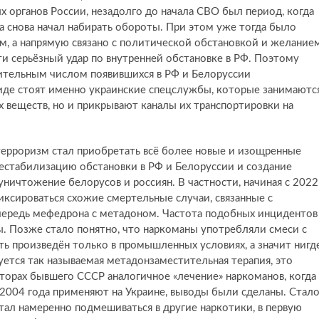
 органов России, незадолго до начала СВО был период, когда
да снова начал набирать обороты. При этом уже тогда было
м, а напрямую связано с политической обстановкой и желание
ти серьёзный удар по внутренней обстановке в РФ. Поэтому
чительным числом появившихся в РФ и Белоруссии
иде стоят именно украинские спецслужбы, которые занимаютс
 веществ, но и прикрывают каналы их транспортировки на
терроризм стал приобретать всё более новые и изощренные
дестабилизацию обстановки в РФ и Белоруссии и создание
уничтожение белорусов и россиян. В частности, начиная с 2022
иксироваться схожие смертельные случаи, связанные с
чередь мефедрона с метадоном. Частота подобных инцидентов
ы. Позже стало понятно, что наркоманы употребляли смеси с
ь произведён только в промышленных условиях, а значит нигде
куется так называемая метадонзаместительная терапия, это
осторах бывшего СССР аналогичное «лечение» наркоманов, когда
 2004 года применяют на Украине, выводы были сделаны. Стал
тал намеренно подмешиваться в другие наркотики, в первую