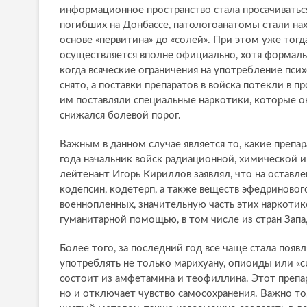
информационное пространство стала просачиваться
погибших на Донбассе, патологоанатомы стали на
основе «первитина» до «солей». При этом уже тог
осуществляется вполне официально, хотя формальн
когда всяческие ограничения на употребление пс
снято, а поставки препаратов в войска потекли в
им поставляли специальные наркотики, которые он
снижался болевой порог.
Важным в данном случае является то, какие препар
года начальник войск радиационной, химической 
лейтенант Игорь
Кириллов
заявлял, что на остав
кодепсин, кодетерп, а также веществ эфедринового
военнопленных, значительную часть этих наркоти
гуманитарной помощью, в том числе из стран Запа
Более того, за последний год все чаще стала появ
употреблять не только марихуану, опиоиды или «с
состоит из амфетамина и теофиллина. Этот препа
но и отключает чувство самосохранения. Важно то