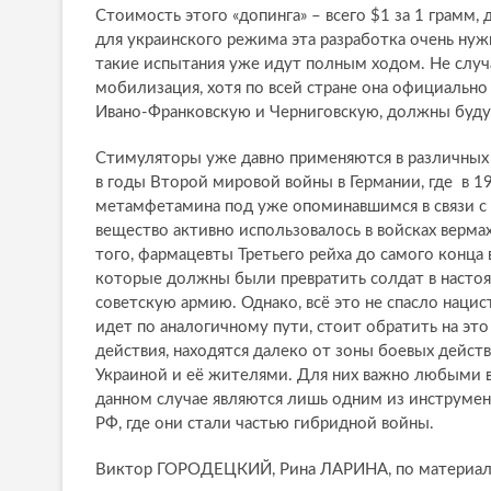
Стоимость этого «допинга» – всего $1 за 1 грамм, 
для украинского режима эта разработка очень нужн
такие испытания уже идут полным ходом. Не случа
мобилизация, хотя по всей стране она официально 
Ивано-Франковскую и Черниговскую, должны буду
Стимуляторы уже давно применяются в различных
в годы Второй мировой войны в Германии, где в 1
метамфетамина под уже опоминавшимся в связи с 
вещество активно использовалось в войсках верма
того, фармацевты Третьего рейха до самого конца
которые должны были превратить солдат в настоя
советскую армию. Однако, всё это не спасло наци
идет по аналогичному пути, стоит обратить на это
действия, находятся далеко от зоны боевых действ
Украиной и её жителями. Для них важно любыми 
данном случае являются лишь одним из инструмент
РФ, где они стали частью гибридной войны.
Виктор ГОРОДЕЦКИЙ, Рина ЛАРИНА, по материа