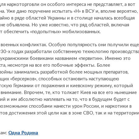
для наркоторговли он особого интереса не представляет, а вот
а. Уже дано поручение испытать «Н» в ВСУ и, вполне вероятно,
йно в ряде областей Украины и в столице началась всеобщая
не объявлена. Но уже известно, что ряд областей, включая
т обеспечить «подопытных» мобилизованных.
 военных конфликтах. Особую популярность они получили еще
930-х годах разработали собственную технологию производств
украинскими боевиками названием «первитин». Именно это
хта, несмотря на все его побочные эффекты. Более
 войны занимались разработкой более мощных препаратов,
щих «берсерков», способных остановить наступающею
стскую Германии от поражения и киевскому режиму, который
 внимание. Впрочем, те, кто толкает Киев на все его нынешние
ий и им абсолютно наплевать на то, что в будущем будет с
возможными способами нанести урон России, и наркотики в
ов достижения этой цели как в зоне СВО, так и на территори
лам:
Одна Родина