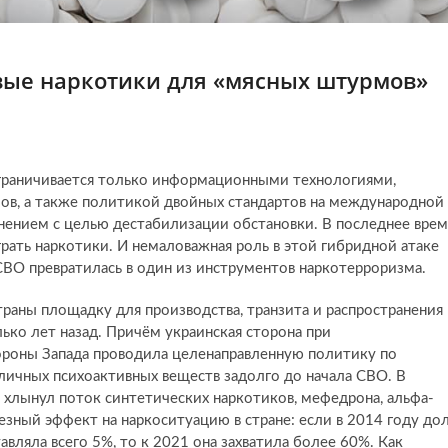
вые наркотики для «мясных штурмов»
ограничивается только информационными технологиями,
лов, а также политикой двойных стандартов на международной
ением с целью дестабилизации обстановки. В последнее врем
грать наркотики. И немаловажная роль в этой гибридной атаке
СВО превратилась в один из инструментов наркотерроризма.
раны площадку для производства, транзита и распространения
ько лет назад. Причём украинская сторона при
ороны Запада проводила целенаправленную политику по
личных психоактивных веществ задолго до начала СВО. В
Ф хлынул поток синтетических наркотиков, мефедрона, альфа-
езный эффект на наркоситуацию в стране: если в 2014 году до
вляла всего 5%, то к 2021 она захватила более 60%. Как