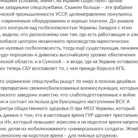
машних условиях, значит, на Украине существуют целые
они западными спецслужбами. Скажем больше – эти фабрики
мической промышленности УССР, целенаправленно покупались
и современным оборудованием и хорошо платили. До развала
ного контроля над госбезопасностью Украины Западом с этим
 видели, что расположены они там, где есть работающие и уж
Донбассе центром незаконного производства наркотических
ые-нулевые госбезопасность, тогда ещё существующая, пачкам
чудо-порошков» и дивилась высочайшему уровню обеспечения
нской области, и в Сумской – и везде, где на Украине оставали
ко теперь СБУ возглавляет то, с чем прежде боролся КГБ.
что украинские спецслужбы рыщут по миру в поисках дешёвых
и препаратами свежемобилизованных военнослужащих, которы
енского заведомо известно, что слабоподготовленные к войне
м и состоит их польза для буксующего наступления ВСУ. А
 Центра общественного здоровья (!) при МОЗ Украины, который
 данные о том, что в настоящее время ГУР уделяет пристально
а «Н», который повышает агрессию и на недолгое время напроч
ыхе, делая из мобилизованного «универсального солдата». Жив
Зеленскому на короткое время – для «мясных штурмов».