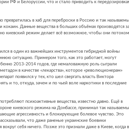
тории РФ и Белоруссии, что и стало приводить к передозировка
о превратилась в хаб для переброски в Россию и так называем
 и кокаин. Данные вещества в больших объёмах производятся з
нно киевский режим делает всё возможное, чтобы они потоко
тился в один из важнейших инструментов гибридной войны
ннюю ситуацию. Примером того, как это работает, могут
обенно 2013-2014 годов, где немаловажную роль сыграли
метадон в качестве «лекарства», которое «революционерам»
епарат появился у тех, кто шел свергать власть Виктора
ять и то, откуда, зачем и по чьей воле наркотики в последние
потребляют психоактивные вещества, известно давно. Ещё в
стороне киевского режима на Донбассе, принимал так называем
шающие агрессивность и блокирующие болевое чувство. Это
ссказывали, что даже раненые украинские боевики
 вокруг себя ничего. Позже это признали даже в Киеве, когда в