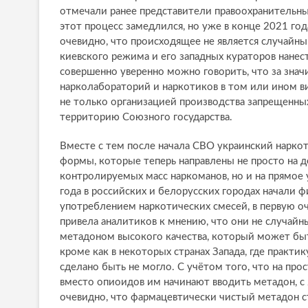
отмечали ранее представители правоохранительных
этот процесс замедлился, но уже в конце 2021 го
очевидно, что происходящее не является случайны
киевского режима и его западных кураторов нанес
совершенно уверенно можно говорить, что за зна
нарколабораторий и наркотиков в том или ином в
не только организацией производства запрещенных
территорию Союзного государства.
Вместе с тем после начала СВО украинский нарко
формы, которые теперь направлены не просто на 
контролируемых масс наркоманов, но и на прямое 
года в российских и белорусских городах начали ф
употреблением наркотических смесей, в первую о
привела аналитиков к мнению, что они не случайн
метадоном высокого качества, который может быт
кроме как в некоторых странах Запада, где практи
сделано быть не могло. С учётом того, что на пр
вместо опиоидов им начинают вводить метадон, с
очевидно, что фармацевтически чистый метадон с