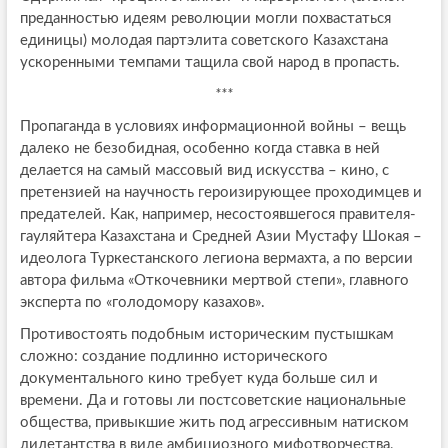
преданностью идеям революции могли похвастаться
единицы) молодая партэлита советского Казахстана
ускоренными темпами тащила свой народ в пропасть.
***
Пропаганда в условиях информационной войны – вещь
далеко не безобидная, особенно когда ставка в ней
делается на самый массовый вид искусства – кино, с
претензией на научность героизирующее проходимцев и
предателей. Как, например, несостоявшегося правителя-
гауляйтера Казахстана и Средней Азии Мустафу Шокая –
идеолога Туркестанского легиона вермахта, а по версии
автора фильма «Откочевники мертвой степи», главного
эксперта по «голодомору казахов».
Противостоять подобным историческим пустышкам
сложно: создание подлинно исторического
документального кино требует куда больше сил и
времени. Да и готовы ли постсоветские национальные
общества, привыкшие жить под агрессивным натиском
дилетантства в виде амбициозного мифотворчества,