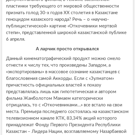
пластинки требующего от мировой общественности
признать голод 30-х годов XX столетия в Казахстане
геноцидом казахского народа? Речь – о «научно-
публицистической» картине «Откочевники мертвой
степи», представленной широкой казахстанской публике
6 апреля.
А ларчик просто открывался
Данный кинематографический продукт можно смело
отнести к числу тех, что произведены Западом, а
«экспортированы» в массовое сознание казахстанцев с
благословения самой Аккорды. Если с «Зулматом»
причастность официальных властей к показу
представлялась лишь как гипотетическая и автором
фильма Жанболотом Мамаем категорически
отрицалась, то с «Откочевниками…» все встало на свои
места. Премьера последнего состоялась на казахстанском
телевизионном канале КТК, 83,34% акций которого
принадлежат Фонду Первого Президента Республики
Казахстан – Лидера Нации, возглавляемому Назарбаевой