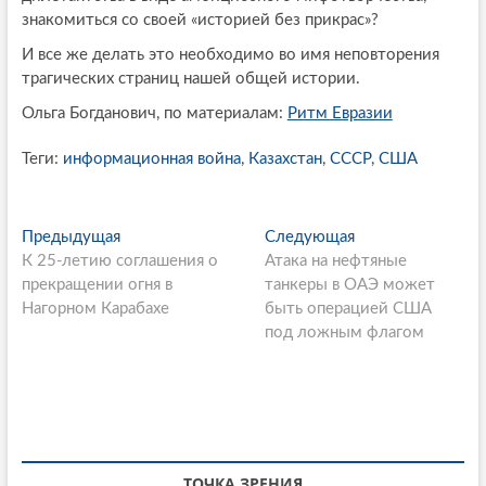
знакомиться со своей «историей без прикрас»?
И все же делать это необходимо во имя неповторения
трагических страниц нашей общей истории.
Ольга Богданович, по материалам:
Ритм Евразии
Теги:
информационная война
,
Казахстан
,
СССР
,
США
P
Предыдущая
П
Следующая
С
К 25-летию соглашения о
р
Атака на нефтяные
л
o
прекращении огня в
е
танкеры в ОАЭ может
е
s
Нагорном Карабахе
д
быть операцией США
д
ы
под ложным флагом
у
t
д
ю
n
у
щ
щ
а
a
а
я
v
я
с
с
т
ТОЧКА ЗРЕНИЯ