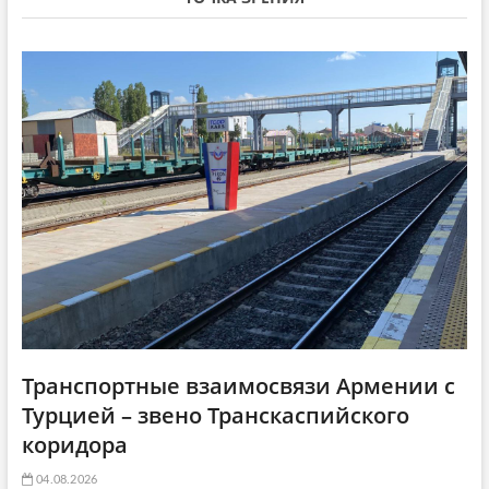
i
т
а
g
а
т
a
т
ь
ь
я
t
я
:
i
:
o
n
Транспортные взаимосвязи Армении с
Турцией – звено Транскаспийского
коридора
04.08.2026