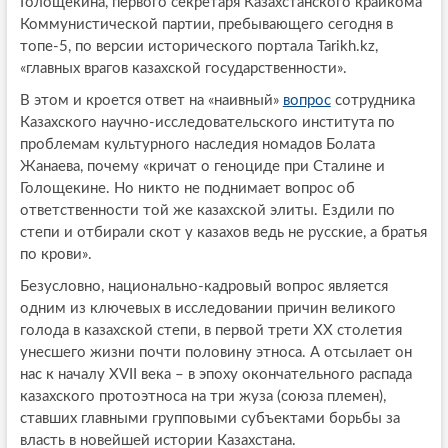
Голощекина, первого секретаря Казахстанского крайкома
Коммунистической партии, пребывающего сегодня в
топе-5, по версии исторического портала Tarikh.kz,
«главных врагов казахской государственности».
В этом и кроется ответ на «наивный»
вопрос
сотрудника
Казахского научно-исследовательского института по
проблемам культурного наследия номадов Болата
Жанаева, почему «кричат о геноциде при Сталине и
Голощекине. Но никто не поднимает вопрос об
ответственности той же казахской элиты. Ездили по
степи и отбирали скот у казахов ведь не русские, а братья
по крови».
Безусловно, национально-кадровый вопрос является
одним из ключевых в исследовании причин великого
голода в казахской степи, в первой трети XX столетия
унесшего жизни почти половину этноса. А отсылает он
нас к началу XVII века – в эпоху окончательного распада
казахского протоэтноса на три жуза (союза племен),
ставших главными групповыми субъектами борьбы за
власть в новейшей истории Казахстана.