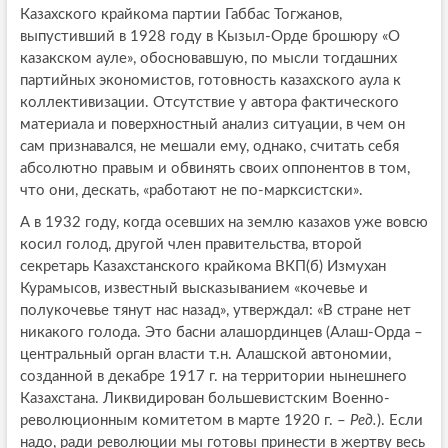
Казахского крайкома партии Габбас Тогжанов,
выпустивший в 1928 году в Кызыл-Орде брошюру «О
казакском ауле», обосновавшую, по мысли тогдашних
партийных экономистов, готовность казахского аула к
коллективизации. Отсутствие у автора фактического
материала и поверхностный анализ ситуации, в чем он
сам признавался, не мешали ему, однако, считать себя
абсолютно правым и обвинять своих оппонентов в том,
что они, дескать, «работают не по-марксистски».
А в 1932 году, когда осевших на землю казахов уже вовсю
косил голод, другой член правительства, второй
секретарь Казахстанского крайкома ВКП(б) Измухан
Курамысов, известный высказыванием «кочевье и
полукочевье тянут нас назад», утверждал: «В стране нет
никакого голода. Это басни алашординцев (Алаш-Орда –
центральный орган власти т.н. Алашской автономии,
созданной в декабре 1917 г. на территории нынешнего
Казахстана. Ликвидирован большевистским Военно-
революционным комитетом в марте 1920 г. –
Ред.
). Если
надо, ради революции мы готовы принести в жертву весь