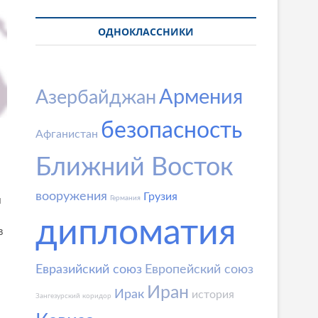
ОДНОКЛАССНИКИ
Армения
Азербайджан
безопасность
Афганистан
Ближний Восток
вооружения
Грузия
Германия
й
дипломатия
в
Евразийский союз
Европейский союз
Иран
Ирак
история
Зангезурский коридор