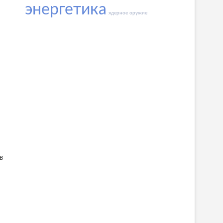
энергетика
ядерное оружие
в