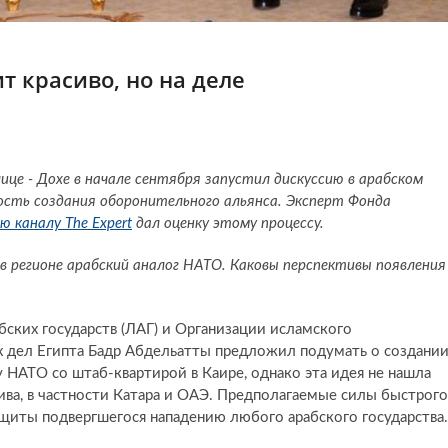
т красиво, но на деле
це - Дохе в начале сентября запустил дискуссию в арабском
сть создания оборонительного альянса. Эксперт Фонда
ю каналу The Expert
дал оценку этому процессу.
в регионе арабский аналог НАТО. Каковы перспективы появления
бских государств (ЛАГ) и Организации исламского
х дел Египта Бадр Абдельатты предложил подумать о создани
 НАТО со штаб-квартирой в Каире, однако эта идея не нашла
ва, в частности Катара и ОАЭ. Предполагаемые силы быстрого
ащиты подвергшегося нападению любого арабского государства.