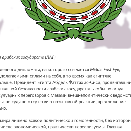
 арабских государств (ЛАГ)
вленного дипломата, на которого ссылается
Middle East Eye
,
полагаемыми силами на себя, в то время как египтяне
больше. Президент Египта Абдель Фаттах ас-Сиси, продвигавши
альной безопасности арабских государств», якобы покинул
кулуарных переговоров с главами внешнеполитических ведомст
тся, но судя по отсутствию позитивной реакции, предложение
ьно.
 мира лишено всякой политической гомогенности, без которой
 числе экономической, практически нереализуемы. Главная