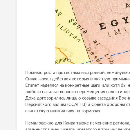
Помимо роста протестных настроений, неминуемо 
Синае, ареал действия которых вплотную примыка
Египет надеялся на конкретные шаги или хотя бы н
любого насильственного перемещения палестинцев
Дохе договорились лишь о созыве заседания Военн
Персидского залива (ССАГПЗ) и Совета обороны ст
египетскую инициативу на тормозах.
Немаловажно для Каира также изменение регионал
администрацией Трампа, чреватого в том числе ур