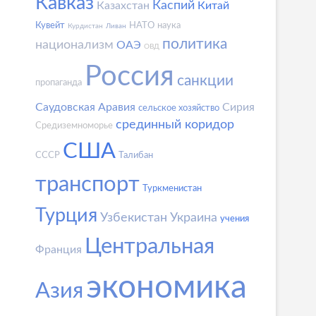
Кавказ
Каспий
Казахстан
Китай
Кувейт
НАТО
наука
Курдистан
Ливан
политика
национализм
ОАЭ
ОВД
Россия
санкции
пропаганда
Саудовская Аравия
Сирия
сельское хозяйство
срединный коридор
Средиземноморье
США
СССР
Талибан
транспорт
Туркменистан
Турция
Узбекистан
Украина
учения
Центральная
Франция
экономика
Азия