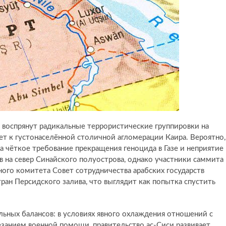
воспрянут радикальные террористические группировки на
ет к густонаселённой столичной агломерации Каира. Вероятно,
а чёткое требование прекращения геноцида в Газе и неприятие
 на север Синайского полуострова, однако участники саммита 
ого комитета Совет сотрудничества арабских государств
ран Персидского залива, что выглядит как попытка спустить
ьных балансов: в условиях явного охлаждения отношений с
езанием военной помощи, правительство ас-Сиси развивает