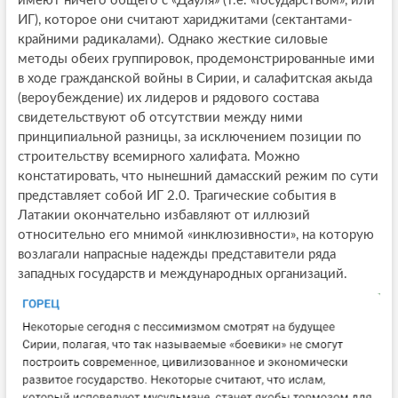
имеют ничего общего с «Дауля» (т.е. «Государством», или
ИГ), которое они считают хариджитами (сектантами-
крайними радикалами). Однако жесткие силовые
методы обеих группировок, продемонстрированные ими
в ходе гражданской войны в Сирии, и салафитская акыда
(вероубеждение) их лидеров и рядового состава
свидетельствуют об отсутствии между ними
принципиальной разницы, за исключением позиции по
строительству всемирного халифата. Можно
констатировать, что нынешний дамасский режим по сути
представляет собой ИГ 2.0. Трагические события в
Латакии окончательно избавляют от иллюзий
относительно его мнимой «инклюзивности», на которую
возлагали напрасные надежды представители ряда
западных государств и международных организаций.