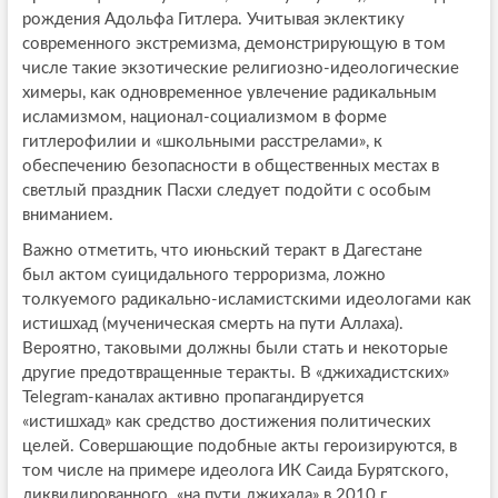
рождения Адольфа Гитлера. Учитывая эклектику
современного экстремизма, демонстрирующую в том
числе такие экзотические религиозно-идеологические
химеры, как одновременное увлечение радикальным
исламизмом, национал-социализмом в форме
гитлерофилии и «школьными расстрелами», к
обеспечению безопасности в общественных местах в
светлый праздник Пасхи следует подойти с особым
вниманием.
Важно отметить, что июньский теракт в Дагестане
был актом суицидального терроризма, ложно
толкуемого радикально-исламистскими идеологами как
истишхад (мученическая смерть на пути Аллаха).
Вероятно, таковыми должны были стать и некоторые
другие предотвращенные теракты. В «джихадистских»
Telegram-каналах активно пропагандируется
«истишхад» как средство достижения политических
целей. Совершающие подобные акты героизируются, в
том числе на примере идеолога ИК Саида Бурятского,
ликвидированного «на пути джихада» в 2010 г.