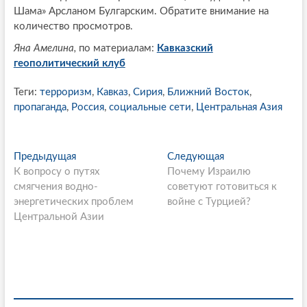
Шама» Арсланом Булгарским. Обратите внимание на
количество просмотров.
Яна Амелина,
по материалам:
Кавказский
геополитический клуб
Теги:
терроризм
,
Кавказ
,
Сирия
,
Ближний Восток
,
пропаганда
,
Россия
,
социальные сети
,
Центральная Азия
P
Предыдущая
П
Следующая
С
К вопросу о путях
р
Почему Израилю
л
o
смягчения водно-
е
советуют готовиться к
е
s
энергетических проблем
д
войне с Турцией?
д
Центральной Азии
ы
у
t
д
ю
n
у
щ
щ
а
a
а
я
v
я
с