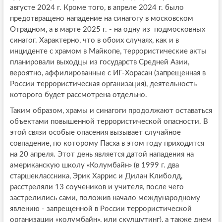
августе 2024 г. Кроме того, в апреле 2024 г. было
предотвращено нападение на синагогу в московском
Отрадном, а в марте 2025 г. - на одну из подмосковных
синагог. Характерно, что в обоих случаях, как и в
инциденте с храмом в Майкопе, террористические акты
планировали выходцы из государств Средней Азии,
вероятно, аффилированные с ИГ-Хорасан (запрещенная в
России террористическая организация), деятельность
которого будет рассмотрена отдельно.
Таким образом, храмы и синагоги продолжают оставаться
объектами повышенной террористической опасности. В
этой связи особые опасения вызывает случайное
совпадение, по которому Пасха в этом году приходится
на 20 апреля. Этот день является датой нападения на
американскую школу «Колумбайн» (в 1999 г. два
старшеклассника, Эрик Харрис и Дилан Клиболд,
расстреляли 13 соучеников и учителя, после чего
застрелились сами, положив начало международному
явлению - запрещенной в России террористической
организации «колумбайн», или скулшутинг), а также днем