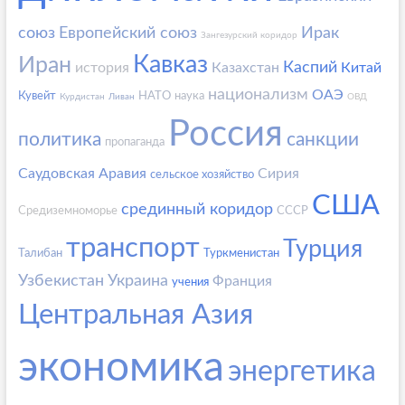
союз
Европейский союз
Ирак
Зангезурский коридор
Кавказ
Иран
Каспий
история
Казахстан
Китай
национализм
ОАЭ
Кувейт
НАТО
наука
Курдистан
Ливан
ОВД
Россия
политика
санкции
пропаганда
Саудовская Аравия
Сирия
сельское хозяйство
США
срединный коридор
Средиземноморье
СССР
транспорт
Турция
Талибан
Туркменистан
Узбекистан
Украина
Франция
учения
Центральная Азия
экономика
энергетика