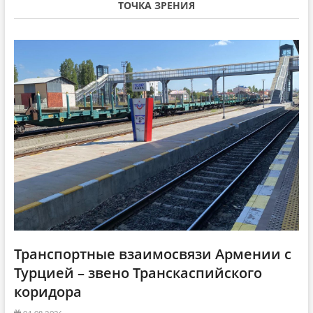
i
с
т
ТОЧКА ЗРЕНИЯ
т
а
g
а
т
a
т
ь
ь
я
t
я
:
i
:
o
n
Транспортные взаимосвязи Армении с
Турцией – звено Транскаспийского
коридора