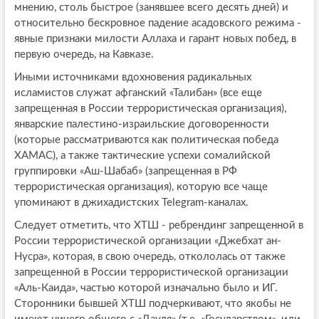
мнению, столь быстрое (занявшее всего десять дней) и
относительно бескровное падение асадовского режима -
явные признаки милости Аллаха и гарант новых побед, в
первую очередь, на Кавказе.
Иными источниками вдохновения радикальных
исламистов служат афганский «Талибан» (все еще
запрещенная в России террористическая организация),
январские палестино-израильские договоренности
(которые рассматриваются как политическая победа
ХАМАС), а также тактические успехи сомалийской
группировки «Аш-Шабаб» (запрещенная в РФ
террористическая организация), которую все чаще
упоминают в джихадистских Telegram-каналах.
Следует отметить, что ХТШ - ребрендинг запрещенной в
России террористической организации «Джебхат ан-
Нусра», которая, в свою очередь, откололась от также
запрещенной в России террористической организации
«Аль-Каида», частью которой изначально было и ИГ.
Сторонники бывшей ХТШ подчеркивают, что якобы не