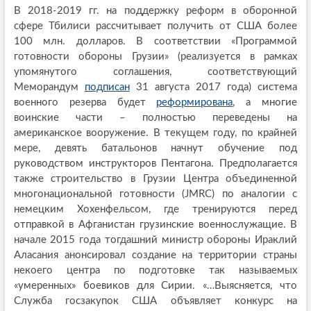
В 2018-2019 гг. на поддержку реформ в оборонной
сфере Тбилиси рассчитывает получить от США более
100 млн. долларов. В соответствии «Программой
готовности обороны Грузии» (реализуется в рамках
упомянутого соглашения, соответствующий
Меморандум
подписан
31 августа 2017 года) система
военного резерва будет
реформирована
, а многие
воинские части – полностью переведены на
американское вооружение. В текущем году, по крайней
мере, девять батальонов начнут обучение под
руководством инструкторов Пентагона. Предполагается
также строительство в Грузии Центра объединенной
многонациональной готовности (JMRC) по аналогии с
немецким Хохенфельсом, где тренируются перед
отправкой в Афганистан грузинские военнослужащие. В
начале 2015 года тогдашний министр обороны Ираклий
Аласания анонсировал создание на территории страны
некоего центра по подготовке так называемых
«умеренных» боевиков для Сирии. «…Выясняется, что
Служба госзакупок США объявляет конкурс на