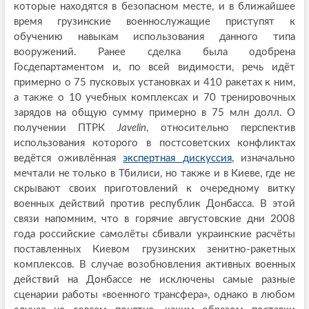
которые находятся в безопасном месте, и в ближайшее
время грузинские военнослужащие приступят к
обучению навыкам использования данного типа
вооружений. Ранее сделка была одобрена
Госдепартаментом и, по всей видимости, речь идёт
примерно о 75 пусковых установках и 410 ракетах к ним,
а также о 10 учебных комплексах и 70 тренировочных
зарядов на общую сумму примерно в 75 млн долл. О
получении ПТРК
Javelin
, относительно перспектив
использования которого в постсоветских конфликтах
ведётся оживлённая
экспертная дискуссия
, изначально
мечтали не только в Тбилиси, но также и в Киеве, где не
скрывают своих приготовлений к очередному витку
военных действий против республик Донбасса. В этой
связи напомним, что в горячие августовские дни 2008
года российские самолёты сбивали украинские расчёты
поставленных Киевом грузинских зенитно-ракетных
комплексов. В случае возобновления активных военных
действий на Донбассе не исключены самые разные
сценарии работы «военного трансфера», однако в любом