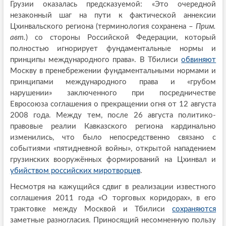
Грузии оказалась предсказуемой: «Это очередной
незаконный шаг на пути к фактической аннексии
Цхинвальского региона (терминология сохранена –
Прим.
авт.
) со стороны Российской Федерации, который
полностью игнорирует фундаментальные нормы и
принципы международного права». В Тбилиси
обвиняют
Москву в пренебрежении фундаментальными нормами и
принципами международного права и «грубом
нарушении» заключенного при посредничестве
Евросоюза соглашения о прекращении огня от 12 августа
2008 года. Между тем, после 26 августа политико-
правовые реалии Кавказского региона кардинально
изменились, что было непосредственно связано с
событиями «пятидневной войны», открытой нападением
грузинских вооружённых формирований на Цхинвал и
убийством российских миротворцев
.
Несмотря на кажущийся сдвиг в реализации известного
соглашения 2011 года «О торговых коридорах», в его
трактовке между Москвой и Тбилиси
сохраняются
заметные разногласия. Приносящий несомненную пользу