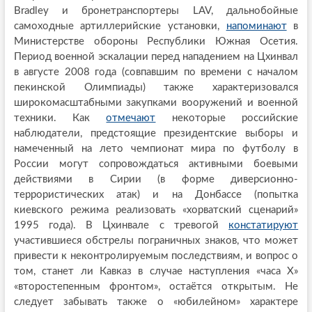
Bradley и бронетранспортеры LAV, дальнобойные
самоходные артиллерийские установки,
напоминают
в
Министерстве обороны Республики Южная Осетия.
Период военной эскалации перед нападением на Цхинвал
в августе 2008 года (совпавшим по времени с началом
пекинской Олимпиады) также характеризовался
широкомасштабными закупками вооружений и военной
техники. Как
отмечают
некоторые российские
наблюдатели, предстоящие президентские выборы и
намеченный на лето чемпионат мира по футболу в
России могут сопровождаться активными боевыми
действиями в Сирии (в форме диверсионно-
террористических атак) и на Донбассе (попытка
киевского режима реализовать «хорватский сценарий»
1995 года). В Цхинвале с тревогой
констатируют
участившиеся обстрелы пограничных знаков, что может
привести к неконтролируемым последствиям, и вопрос о
том, станет ли Кавказ в случае наступления «часа Х»
«второстепенным фронтом», остаётся открытым. Не
следует забывать также о «юбилейном» характере