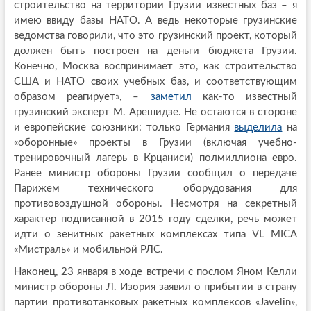
строительство на территории Грузии известных баз – я
имею ввиду базы НАТО. А ведь некоторые грузинские
ведомства говорили, что это грузинский проект, который
должен быть построен на деньги бюджета Грузии.
Конечно, Москва воспринимает это, как строительство
США и НАТО своих учебных баз, и соответствующим
образом реагирует», –
заметил
как-то известный
грузинский эксперт М. Арешидзе. Не остаются в стороне
и европейские союзники: только Германия
выделила
на
«оборонные» проекты в Грузии (включая учебно-
тренировочный лагерь в Крцаниси) полмиллиона евро.
Ранее министр обороны Грузии сообщил о передаче
Парижем технического оборудования для
противовоздушной обороны. Несмотря на секретный
характер подписанной в 2015 году сделки, речь может
идти о зенитных ракетных комплексах типа VL MICA
«Мистраль» и мобильной РЛС.
Наконец, 23 января в ходе встречи с послом Яном Келли
министр обороны Л. Изория заявил о прибытии в страну
партии противотанковых ракетных комплексов «Javelin»,