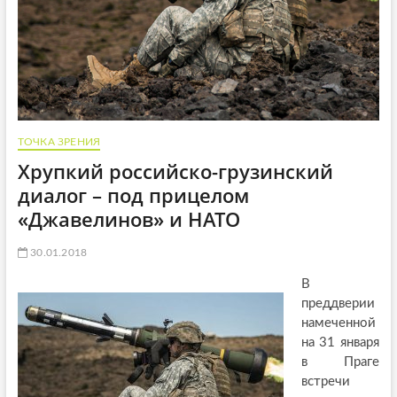
ТОЧКА ЗРЕНИЯ
Хрупкий российско-грузинский
диалог – под прицелом
«Джавелинов» и НАТО
30.01.2018
В
преддверии
намеченной
на 31 января
в Праге
встречи