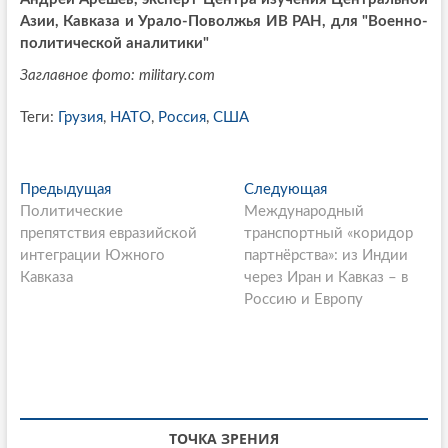
Азии, Кавказа и Урало-Поволжья ИВ РАН, для
"Военно-
политической аналитики"
Заглавное фото:
military
.
com
Теги:
Грузия
,
НАТО
,
Россия
,
США
P
Предыдущая
П
Следующая
С
Политические
р
Международный
л
o
препятствия евразийской
е
транспортный «коридор
е
s
интеграции Южного
д
партнёрства»: из Индии
д
Кавказа
ы
через Иран и Кавказ – в
у
t
д
Россию и Европу
ю
n
у
щ
щ
а
a
а
я
v
я
с
i
с
т
т
а
ТОЧКА ЗРЕНИЯ