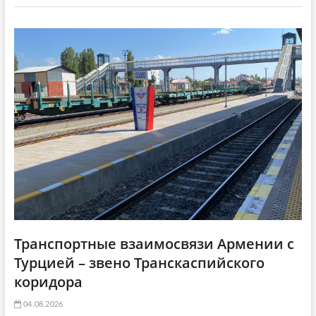
g
а
т
a
т
ь
ь
я
t
я
:
i
:
o
n
Транспортные взаимосвязи Армении с
Турцией – звено Транскаспийского
коридора
04.08.2026