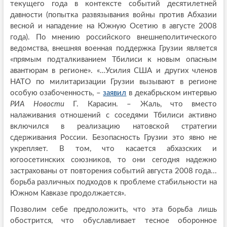
текущего года в контексте событий десятилетней
давности (попытка развязывания войны против Абхазии
весной и нападение на Южную Осетию в августе 2008
года). По мнению российского внешнеполитического
ведомства, внешняя военная поддержка Грузии является
«прямым подталкиванием Тбилиси к новым опасным
авантюрам в регионе». «…Усилия США и других членов
НАТО по милитаризации Грузии вызывают в регионе
особую озабоченность, –
заявил
в декабрьском интервью
РИА Новости
Г. Карасин. – Жаль, что вместо
налаживания отношений с соседями Тбилиси активно
включился в реализацию натовской стратегии
сдерживания России. Безопасность Грузии это явно не
укрепляет. В том, что касается абхазских и
югоосетинских союзников, то они сегодня надежно
застрахованы от повторения событий августа 2008 года...
борьба различных подходов к проблеме стабильности на
Южном Кавказе продолжается».
Позволим себе предположить, что эта борьба лишь
обострится, что обуславливает тесное оборонное