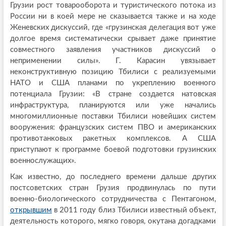
Грузии рост товарооборота и туристического потока из
России ни в коей мере не сказывается также и на ходе
Женевских дискуссий, где «грузинская делегация вот уже
долгое время систематически срывает даже принятие
совместного заявления участников дискуссий о
неприменении силы». Г. Карасин увязывает
неконструктивную позицию Тбилиси с реализуемыми
НАТО и США планами по укреплению военного
потенциала Грузии: «В стране создается натовская
инфраструктура, планируются или уже начались
многомиллионные поставки Тбилиси новейших систем
вооружения: французских систем ПВО и американских
противотанковых ракетных комплексов. А США
приступают к программе боевой подготовки грузинских
военнослужащих».
Как известно, до последнего времени дальше других
постсоветских стран Грузия продвинулась по пути
военно-биологического сотрудничества с Пентагоном,
открывшим
в 2011 году близ Тбилиси известный объект,
деятельность которого, мягко говоря, окутана догадками