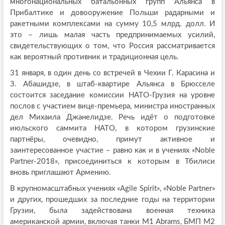
многонациональных батальонных групп Альянса в
Прибалтике и довооружение Польши радарными и
ракетными комплексами на сумму 10,5 млрд. долл. И
это – лишь малая часть предпринимаемых усилий,
свидетельствующих о том, что Россия рассматривается
как вероятный противник и традиционная цель.
31 января, в один день со встречей в Чехии Г. Карасина и
З. Абашидзе, в штаб-квартире Альянса в Брюсселе
состоится заседание комиссии НАТО-Грузия на уровне
послов с участием вице-премьера, министра иностранных
дел Михаила Джанелидзе. Речь идёт о подготовке
июльского саммита НАТО, в котором грузинские
партнёры, очевидно, примут активное и
заинтересованное участие – равно как и в учениях «Noble
Partner-2018», присоединиться к которым в Тбилиси
вновь приглашают Армению.
В крупномасштабных учениях «Agile Spirit», «Noble Partner»
и других, прошедших за последние годы на территории
Грузии, была задействована военная техника
американской армии, включая танки M1 Abrams, БМП M2