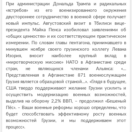
При администрации Дональда Трампа и радикальных
«ястребов» из его военизированного окружения
двустороннее сотрудничество в военной сфере получает
новый импульс. Августовский визит в Тбилиси вице-
президента Майка Пенса изобиловал заявлениями об
«общих ценностях» и их соответствующем практическом
измерении. По словам главы пентагона, принимавшего в
минувшем ноябре своего грузинского коллегу Левана
Изория, вносит наиболее крупный вклад в
«миротворческую миссию» НАТО в Афганистане среди
стран, не являющихся членами Альянса: «…
Представленная в Афганистане 871 военнослужащим
Грузия является образцовой страной…». «Глядя в будущее,
США твердо поддерживают желание Грузии усилить и
осуществить модернизацию военных возможностей,
выделив на оборону 2,2% ВВП, – продолжил «Бешеный
Пёс». – Ваши военные реформы хорошо определены, что
будет способствовать эффективному росту военных
возможностей Грузии, и мы поддерживаем этот
процесс».