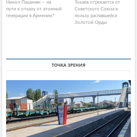
Никол Пашинян — на
р
Токаев отрекается от
л
o
пути к отказу от атомной
е
Советского Союза в
е
s
генерации в Армении?
д
пользу распавшейся
д
ы
Золотой Орды
у
t
д
ю
n
у
щ
щ
а
a
а
я
v
я
с
i
с
т
ТОЧКА ЗРЕНИЯ
т
а
g
а
т
a
т
ь
ь
я
t
я
:
i
:
o
n