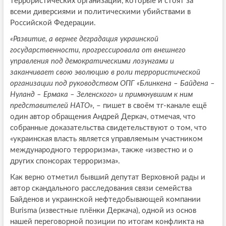
террористических организаций, которые и стоят за
всеми диверсиями и политическими убийствами в
Российской Федерации.
«Развитие, а вернее деградация украинской
государственности, прогрессировала от внешнего
управления под демократическими лозунгами и
заканчивает свою эволюцию в роли террористической
организации под руководством ОПГ «Блинкена – Байдена –
Нуланд – Ермака – Зеленского» и примкнувшим к ним
представителей НАТО»,
– пишет в своём тг-канале ещё
один автор обращения Андрей Деркач, отмечая, что
собранные доказательства свидетельствуют о том, что
«украинская власть является управляемым участником
международного терроризма», также «известно и о
других спонсорах терроризма».
Как верно отметил бывший депутат Верховной рады и
автор скандального расследования связи семейства
Байденов и украинской нефтедобывающей компании
Burisma (известные плёнки Деркача), одной из основ
нашей переговорной позиции по итогам конфликта на