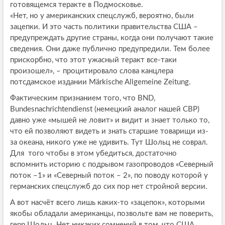
готовящемся теракте в Подмосковье.
«Нет, но у американских спецслужб, вероятно, были
зацепки. И это часть политики правительства США –
предупреждать другие страны, когда они получают такие
сведения. Они даже публично предупредили. Тем более
прискорбно, что этот ужасный теракт все-таки
произошел», – процитировало слова канцлера
потсдамское издании Märkische Allgemeine Zeitung.
Фактическим признанием того, что BND,
Bundesnachrichtendienst (немецкий аналог нашей СВР)
давно уже «мышей не ловит» и видит и знает только то,
что ей позволяют видеть и знать старшие товарищи из-
за океана, никого уже не удивить. Тут Шольц не соврал.
Для того чтобы в этом убедиться, достаточно
вспомнить историю с подрывом газопроводов «Северный
поток –1» и «Северный поток – 2», по поводу которой у
германских спецслужб до сих пор нет стройной версии.
А вот насчёт всего лишь каких-то «зацепок», которыми
якобы обладали американцы, позвольте вам не поверить,
герр Шольц. Нет никаких сомнений в том, что США