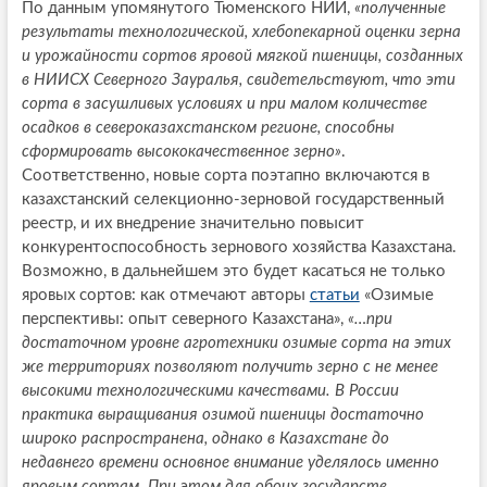
По данным упомянутого Тюменского НИИ,
«полученные
результаты технологической, хлебопекарной оценки зерна
и урожайности сортов яровой мягкой пшеницы, созданных
в НИИСХ Северного Зауралья, свидетельствуют, что эти
сорта в засушливых условиях и при малом количестве
осадков в североказахстанском регионе, способны
сформировать высококачественное зерно»
.
Соответственно, новые сорта поэтапно включаются в
казахстанский селекционно-зерновой государственный
реестр, и их внедрение значительно повысит
конкурентоспособность зернового хозяйства Казахстана.
Возможно, в дальнейшем это будет касаться не только
яровых сортов: как отмечают авторы
статьи
«Озимые
перспективы: опыт северного Казахстана»,
«…при
достаточном уровне агротехники озимые сорта на этих
же территориях позволяют получить зерно с не менее
высокими технологическими качествами. В России
практика выращивания озимой пшеницы достаточно
широко распространена, однако в Казахстане до
недавнего времени основное внимание уделялось именно
яровым сортам. При этом для обоих государств