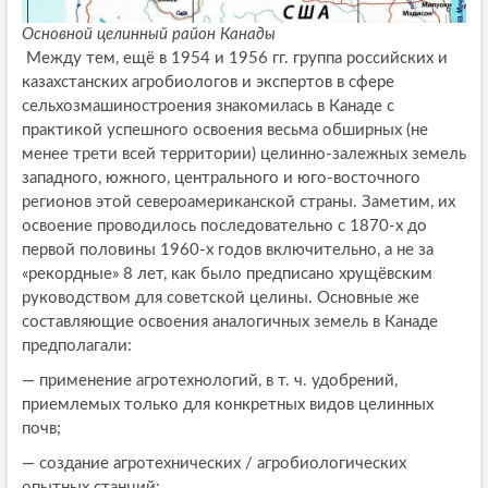
Основной целинный район Канады
Между тем, ещё в 1954 и 1956 гг. группа российских и
казахстанских агробиологов и экспертов в сфере
сельхозмашиностроения знакомилась в Канаде с
практикой успешного освоения весьма обширных (не
менее трети всей территории) целинно-залежных земель
западного, южного, центрального и юго-восточного
регионов этой североамериканской страны. Заметим, их
освоение проводилось последовательно с 1870-х до
первой половины 1960-х годов включительно, а не за
«рекордные» 8 лет, как было предписано хрущёвским
руководством для советской целины. Основные же
составляющие освоения аналогичных земель в Канаде
предполагали:
— применение агротехнологий, в т. ч. удобрений,
приемлемых только для конкретных видов целинных
почв;
— создание агротехнических / агробиологических
опытных станций;