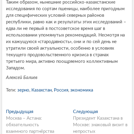
Таким образом, нынешние российско-казахстанские
исследования по сортам пшеницы, наиболее пригодным
для специфических условий северных районов
республики, равно как и результаты этих исследований –
едва ли не первый в постсоветское время шаг в
использовании упомянутых рекомендаций. Несмотря на
их кажущуюся «стародавность», они и по сей день не
утратили своей актуальности, особенно в условиях
текущего продовольственного кризиса в странах
третьего мира, активно поощряемого коллективным
Западом.
Алексей Балиев
Теги:
зерно
,
Казахстан
,
Россия
,
экономика
P
Предыдущая
П
Следующая
С
Москва – Астана:
р
Президент Казахстана в
л
o
обязательность
е
Москве: знаковый визит в
е
s
взаимного партнёрства
д
непростых
д