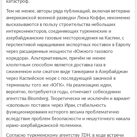
катастроф.
Тем не менее, авторы ряда публикаций, включая ветерана
американской военной разведки Люка Коффи, неизменно
высказываются в пользу строительства небольших
интерконнекторов, соединяющих туркменские и
азербайджанские газовые месторождения на Каспии, с
перспективой наращивания экспортных поставок в Европу
через расширенные мощности «Южного газового
коридора». Альтернативным, причём не менее
хлопотным способом является доставка газа в
сжиженном или сжатом виде танкерами в Азербайджан
через Каспийское море с последующей закачкой в
терминалы того же «ЮГК». На реализацию идеи,
вероятно, потребуются годы, отмечают собеседники
агентства
Bloomberg
.
Теоретически не исключён и вариант
«своповых» поставок через Иран, стабильность
функционирования которого весьма проблематично
вследствие проблем безопасности и нешуточного накала
ирано-азербайджанской полемики.
Согласно туркменскому агентству
TDH
, в ходе встречи