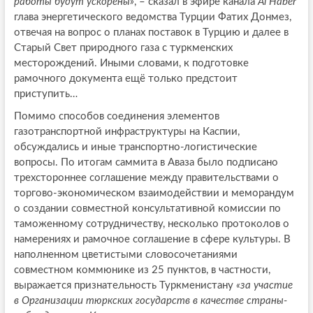
работы будут ускорены»
, – сказал в эфире канала
Al
Haber
глава энергетического ведомства Турции Фатих Донмез,
отвечая на вопрос о планах поставок в Турцию и далее в
Старый Свет природного газа с туркменских
месторождений. Иными словами, к подготовке
рамочного документа ещё только предстоит
приступить…
Помимо способов соединения элементов
газотранспортной инфраструктуры на Каспии,
обсуждались и иные транспортно-логистические
вопросы. По итогам саммита в Аваза было подписано
трехстороннее соглашение между правительствами о
торгово-экономическом взаимодействии и меморандум
о создании совместной консультативной комиссии по
таможенному сотрудничеству, несколько протоколов о
намерениях и рамочное соглашение в сфере культуры. В
наполненном цветистыми словосочетаниями
совместном коммюнике из 25 пунктов, в частности,
выражается признательность Туркменистану
«за участие
в Организации тюркских государств в качестве страны-