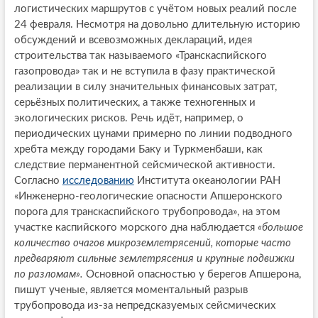
логистических маршрутов с учётом новых реалий после
24 февраля. Несмотря на довольно длительную историю
обсуждений и всевозможных деклараций, идея
строительства так называемого «Транскаспийского
газопровода» так и не вступила в фазу практической
реализации в силу значительных финансовых затрат,
серьёзных политических, а также техногенных и
экологических рисков. Речь идёт, например, о
периодических цунами примерно по линии подводного
хребта между городами Баку и Туркменбаши, как
следствие перманентной сейсмической активности.
Согласно
исследованию
Института океанологии РАН
«Инженерно-геологические опасности Апшеронского
порога для транскаспийского трубопровода», на этом
участке каспийского морского дна наблюдается
«большое
количество очагов микроземлетрясений, которые часто
предваряют сильные землетрясения и крупные подвижки
по разломам».
Основной опасностью у берегов Апшерона,
пишут ученые, является моментальный разрыв
трубопровода из-за непредсказуемых сейсмических