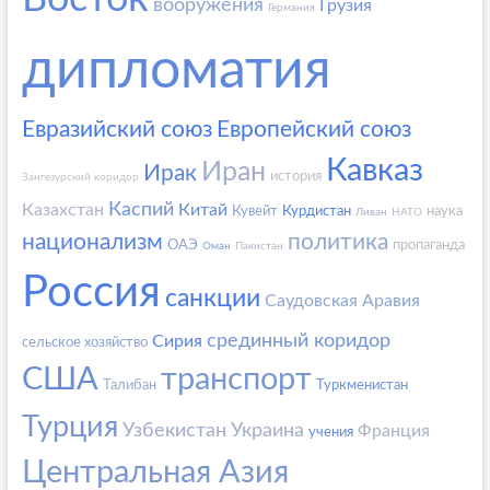
вооружения
Грузия
Германия
дипломатия
Евразийский союз
Европейский союз
Кавказ
Иран
Ирак
история
Зангезурский коридор
Каспий
Казахстан
Китай
Кувейт
Курдистан
наука
Ливан
НАТО
национализм
политика
ОАЭ
пропаганда
Оман
Пакистан
Россия
санкции
Саудовская Аравия
срединный коридор
Сирия
сельское хозяйство
США
транспорт
Талибан
Туркменистан
Турция
Узбекистан
Украина
Франция
учения
Центральная Азия