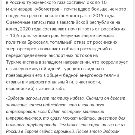
в Россию туркменского газа составил около 10
миллиардов кубометров – почти вдвое больше, чем это
предусмотрено в пятилетнем контракте 2019 года.
Оценочные запасы газа в закаспийской республике на
конец 2020 года составляют почти треть от российских
– 13,6 трлн. кубометров. Безумная энергетическая
политика Брюсселя, тотальный отказ от российских
энергоресурсов повышает соблазн рассуждений о
перераспределении экспортных потоков из
Туркменистана в западном направлении, что коррелирует
с вышеупомянутой идеей турецкого лидера о
превращении его в общем бедной энергоносителями
страны в макрорегиональный (и, в частности,
европейский) «газовый хаб».
«Эрдоган использует тактику набега. Сначала он делает
заявление, затем наблюдает, кто и как на него
отреагировал. Если будет построен маленький
интерконнектор, то сразу может найтись инвестор для
большого трубопровода. Тем более что спрос на газ не из
России в Европе сейчас огромный. После этого Эрдоган