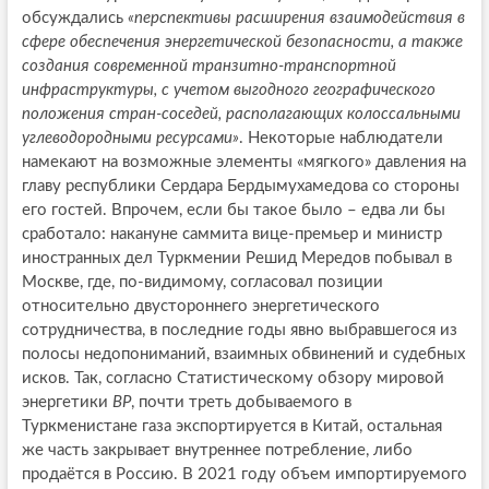
обсуждались
«перспективы расширения взаимодействия в
сфере обеспечения энергетической безопасности, а также
создания современной транзитно-транспортной
инфраструктуры, с учетом выгодного географического
положения стран-соседей, располагающих колоссальными
углеводородными ресурсами»
. Некоторые наблюдатели
намекают на возможные элементы «мягкого» давления на
главу республики Сердара Бердымухамедова со стороны
его гостей. Впрочем, если бы такое было – едва ли бы
сработало: накануне саммита вице-премьер и министр
иностранных дел Туркмении Решид Мередов побывал в
Москве, где, по-видимому, согласовал позиции
относительно двустороннего энергетического
сотрудничества, в последние годы явно выбравшегося из
полосы недопониманий, взаимных обвинений и судебных
исков. Так, согласно Статистическому обзору мировой
энергетики
BP
, почти треть добываемого в
Туркменистане газа экспортируется в Китай, остальная
же часть закрывает внутреннее потребление, либо
продаётся в Россию. В 2021 году объем импортируемого