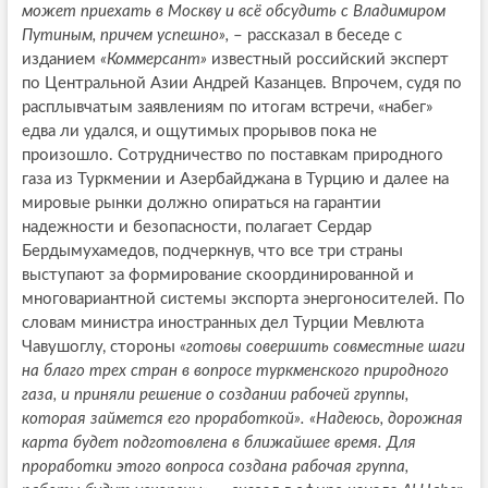
может приехать в Москву и всё обсудить с Владимиром
Путиным, причем успешно»,
– рассказал в беседе с
изданием
«Коммерсант»
известный российский эксперт
по Центральной Азии Андрей Казанцев. Впрочем, судя по
расплывчатым заявлениям по итогам встречи, «набег»
едва ли удался, и ощутимых прорывов пока не
произошло. Сотрудничество по поставкам природного
газа из Туркмении и Азербайджана в Турцию и далее на
мировые рынки должно опираться на гарантии
надежности и безопасности, полагает Сердар
Бердымухамедов, подчеркнув, что все три страны
выступают за формирование скоординированной и
многовариантной системы экспорта энергоносителей. По
словам министра иностранных дел Турции Мевлюта
Чавушоглу, стороны
«готовы совершить совместные шаги
на благо трех стран в вопросе туркменского природного
газа, и приняли решение о создании рабочей группы,
которая займется его проработкой».
«Надеюсь, дорожная
карта будет подготовлена в ближайшее время. Для
проработки этого вопроса создана рабочая группа,