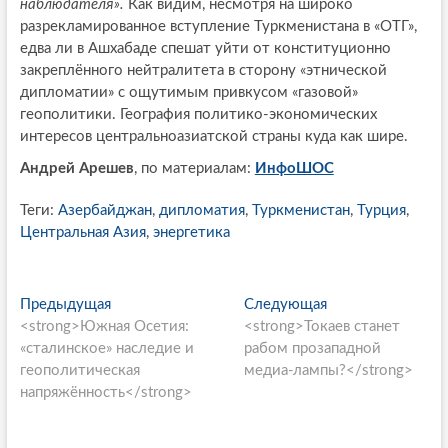
наблюдателя».
Как видим, несмотря на широко
разрекламированное вступление Туркменистана в «ОТГ»,
едва ли в Ашхабаде спешат уйти от конституционно
закреплённого нейтралитета в сторону «этнической
дипломатии» с ощутимым привкусом «газовой»
геополитики. География политико-экономических
интересов центральноазиатской страны куда как шире.
Андрей Арешев
, по материалам:
ИнфоШОС
Теги:
Азербайджан
,
дипломатия
,
Туркменистан
,
Турция
,
Центральная Азия
,
энергетика
P
Предыдущая
П
Следующая
С
<strong>Южная Осетия:
р
<strong>Токаев станет
л
o
«сталинское» наследие и
е
рабом прозападной
е
s
геополитическая
д
медиа-лампы?</strong>
д
напряжённость</strong>
ы
у
t
д
ю
n
у
щ