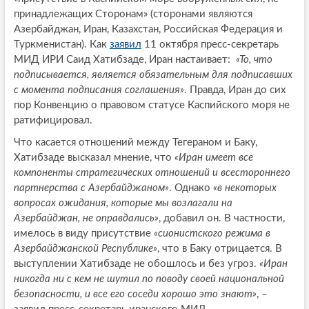
принадлежащих Сторонам» (сторонами являются
Азербайджан, Иран, Казахстан, Российская Федерация и
Туркменистан). Как
заявил
11 октября пресс-секретарь
МИД ИРИ Саид Хатибзаде, Иран настаивает:
«То, что
подписывается, является обязательным для подписавших
с момента подписания соглашения»
. Правда, Иран до сих
пор Конвенцию о правовом статусе Каспийского моря не
ратифицировал.
Что касается отношений между Тегераном и Баку,
Хатибзаде высказал мнение, что
«Иран имеет все
компоненты стратегических отношений и всестороннего
партнерства с Азербайджаном»
. Однако
«в некоторых
вопросах ожидания, которые мы возлагали на
Азербайджан, не оправдались»
, добавил он. В частности,
имелось в виду присутствие
«сионистского режима в
Азербайджанской Республике»
, что в Баку отрицается. В
выступлении Хатибзаде не обошлось и без угроз.
«Иран
никогда ни с кем не шутил по поводу своей национальной
безопасности, и все его соседи хорошо это знают»
, –