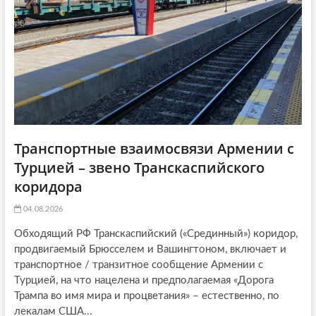
o
n
Транспортные взаимосвязи Армении с
Турцией – звено Транскаспийского
коридора
04.08.2026
Обходящий РФ Транскаспийский («Срединный») коридор,
продвигаемый Брюсселем и Вашингтоном, включает и
транспортное / транзитное сообщение Армении с
Турцией, на что нацелена и предполагаемая «Дорога
Трампа во имя мира и процветания» – естественно, по
лекалам США...