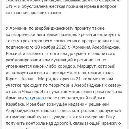
сухопутной коммуникации, связывающей его с Европой.
Этим и обусловлена жёсткая позиция Ирана в вопросе
сохранения прежних границ.
У Армении по азербайджанскому проекту также
категорически негативная позиция. Ереван апеллирует к
тексту трехстороннего соглашения о прекращении огня,
подписанного 10 ноября 2020 г. (Армения, Азербайджан,
Россия), и заявляет, что в этом документе говорится о
разблокировании коммуникаций в регионе, но не
упоминается какой-либо коридор. Маршрут, который
используется в настоящее время, это автомагистраль
Горис – Капан – Мегри, которая на 21-километровом
участке проходит по территории Азербайджана к северу
от села Чакатен. Этот участок магистрали правительство
Армении
уступило
после прошлогодней войны в
Карабахе. Иран был возмущён недавним решением
Азербайджана установить здесь контрольно-пропускной
и таможенный пункты, увидев в этом намерение Баку
получить контроль над дорогой, связывающей иранскую