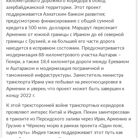
километрового дорожного коридора в обход
азербайджанской территории. Этот проект
поддерживается Азиатским банком развития;
предусмотрено финансирование с общей суммой
кредита в 500 млн. долларов. Маршрут пересекает
Армению от южной границы с Ираном до её северной
границы с Грузией, и на большей его части дорога
находится в исправном состоянии. Предусматривается
модернизация 88-километрового участка Аштарак –
Гюмри, а также 18,4 километра дороги между Ереваном
и Аштараком и модернизация пограничной и
таможенной инфраструктуры. Заместитель министра
транспорта Ирана уже побывал на рекогносцировке в
Армении и уверен, что проект может быть завершен к
концу 2022 г.
К этой трехсторонней войне транспортных коридоров
проявляют интерес Китай и Индия. Пекин заинтересован
в транзите из Персидского залива через Иран, Армению и
Грузию к Чёрному морю в рамках проекта «Один пояс,
один путь». Индия также поддерживает этот путь как