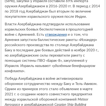
(SIPRI), закупки у Израиля составили 69% импорта
оружия Азербайджаном в 2016-2020 гг. В период с 2014
по 2018 год Азербайджан был вторым по величине
покупателем израильского оружия после Индии.
Власти Азербайджана подтвердили использование
израильских боевых беспилотников в прошлогодней
войне с Арменией. Есть
утверждения
и о том, что
Армения запустила баллистические ракеты «Искандер»
российского производства по столице Азербайджана
Баку в последние дни боевых действий в ноябре 2020 г.,
но азербайджанские силы перехватили ракету с
помощью системы ПВО «Барак-8», закупленной у
Израиля. Израиль называют
«удалённым бенефициаром
конфликта»
.
Победа Азербайджана в войне активизировала
оборонное сотрудничество между Баку и Тель-Авивом.
Одним из примеров этого стало объявление в марте
2021 г. о создании нового совместного предприятия
между израильской оборонной компанией
Meteor
Aerospace
и азербайджанской
Caspian Ship Building