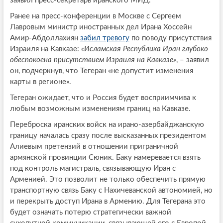
заявил пресс-секретарь иранского МИД.
Ранее на пресс-конференции в Москве с Сергеем
Лавровым министр иностранных дел Ирана Хоссейн
Амир-Абдоллахиян
забил тревогу
по поводу присутствия
Израиля на Кавказе:
«Исламская Республика Иран глубоко
обеспокоена присутствием Израиля на Кавказе»
, – заявил
он, подчеркнув, что Тегеран «не допустит изменения
карты в регионе».
Тегеран ожидает, что и Россия будет восприимчива к
любым возможным изменениям границ на Кавказе.
Переброска иранских войск на ирано-азербайджанскую
границу началась сразу после высказанных президентом
Алиевым претензий в отношении приграничной
армянской провинции Сюник. Баку намеревается взять
под контроль магистраль, связывающую Иран с
Арменией. Это позволит не только обеспечить прямую
транспортную связь Баку с Нахичеванской автономией, но
и перекрыть доступ Ирана в Армению. Для Тегерана это
будет означать потерю стратегически важной