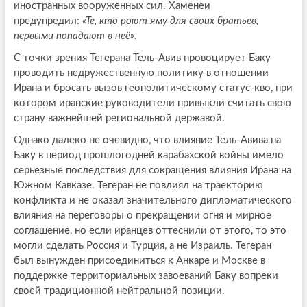
иностранных вооруженных сил. Хаменеи
предупредил:
«Те, кто роют яму для своих братьев,
первыми попадают в неё»
.
С точки зрения Тегерана Тель-Авив провоцирует Баку
проводить недружественную политику в отношении
Ирана и бросать вызов геополитическому статус-кво, при
котором иранские руководители привыкли считать свою
страну важнейшей региональной державой.
Однако далеко не очевидно, что влияние Тель-Авива на
Баку в период прошлогодней карабахской войны имело
серьезные последствия для сокращения влияния Ирана на
Южном Кавказе. Тегеран не повлиял на траекторию
конфликта и не оказал значительного дипломатического
влияния на переговоры о прекращении огня и мирное
соглашение, но если иранцев оттеснили от этого, то это
могли сделать Россия и Турция, а не Израиль. Тегеран
был вынужден присоединиться к Анкаре и Москве в
поддержке территориальных завоеваний Баку вопреки
своей традиционной нейтральной позиции.