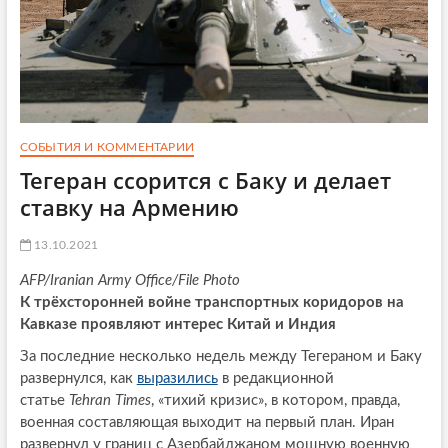
СОБЫТИЯ И КОММЕНТАРИИ
Тегеран ссорится с Баку и делает
ставку на Армению
13.10.2021
AFP/Iranian Army Office/File Photo
К трёхсторонней войне транспортных коридоров на
Кавказе проявляют интерес Китай и Индия
За последние несколько недель между Тегераном и Баку
развернулся, как
выразились
в редакционной
статье
Tehran Times
, «тихий кризис», в котором, правда,
военная составляющая выходит на первый план. Иран
развернул у границ с Азербайджаном мощную военную