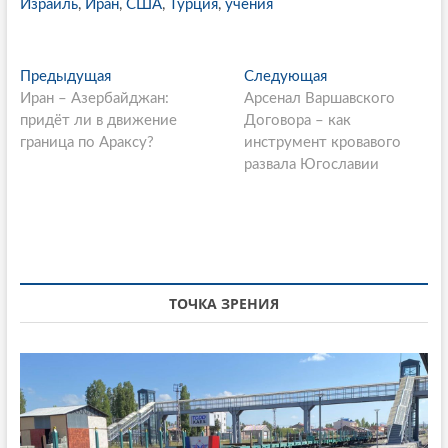
Израиль
,
Иран
,
США
,
Турция
,
учения
P
Предыдущая
П
Следующая
С
Иран – Азербайджан:
р
Арсенал Варшавского
л
o
придёт ли в движение
е
Договора – как
е
s
граница по Араксу?
д
инструмент кровавого
д
ы
развала Югославии
у
t
д
ю
n
у
щ
щ
а
a
а
я
v
я
с
i
с
т
ТОЧКА ЗРЕНИЯ
т
а
g
а
т
a
т
ь
ь
я
t
я
:
i
: