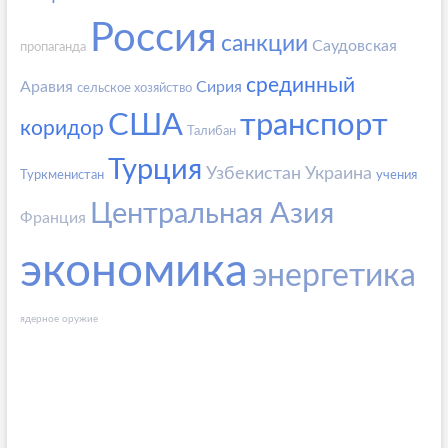
Россия
санкции
Саудовская
пропаганда
срединный
Аравия
Сирия
сельское хозяйство
США
транспорт
коридор
Талибан
Турция
Узбекистан
Украина
Туркменистан
учения
Центральная Азия
Франция
экономика
энергетика
ядерное оружие