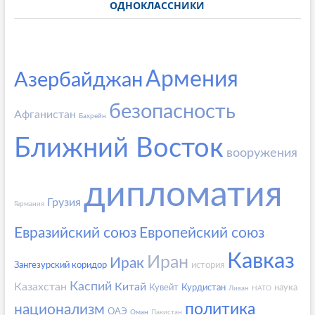
ОДНОКЛАССНИКИ
Армения
Азербайджан
безопасность
Афганистан
Бахрейн
Ближний Восток
вооружения
дипломатия
Грузия
Германия
Евразийский союз
Европейский союз
Кавказ
Иран
Ирак
Зангезурский коридор
история
Каспий
Казахстан
Китай
Кувейт
Курдистан
наука
Ливан
НАТО
политика
национализм
ОАЭ
Оман
Пакистан