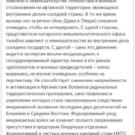
заявляли о невмешательстве Узбекистана в военные
столкновения на афганской территории, являющихся
внутренним делом соседней страны. В то же время,
вызовы «из-за речки» (Аму-Дарья и Пяндж) слишком
очевидны, чтобы их игнорировать. С одной стороны,
представители катарского внешнеполитического офиса
талибов заявляют о невмешательстве во внутренние дела
соседних государств. С другой – само это движение
видится экспертам весьма неоднородным, а
скоординированный характер линии в его рамках
«дипломатов» и военных предводителей – мягко
выражаясь, не вполне очевидным, особенно на
перспективу. Не способствует снижению напряжённости
и активизация в Афганистане боевиков радикальных
террористических группировок, само появление и
укрепление которых стало закономерным следствием
американской экспансии последних двух десятилетий на
Ближнем и Среднем Востоке. Форсированный уход
американских войск не означает полного сворачивания
присутствия в предгорьях Гиндукуша отдельных
формирований и частных военных кампаний стран НАТО