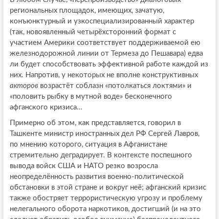
региональных площадок, имеющих, зачатую,
конъюнктурный и узкоспециализированный характер
(так, новоявленный четырёхсторонний формат с
участием Америки соответствует поддерживаемой ею
железнодорожной линии от Термеза до Пешавара) едва
ли будет способствовать эффективной работе каждой из
них. Напротив, у некоторых не вполне конструктивных
акторов
возрастёт соблазн «потолкаться локтями» и
«половить рыбку в мутной воде» бесконечного
афганского кризиса…
Примерно об этом, как представляется, говорил в
Ташкенте министр иностранных дел РФ Сергей Лавров,
по мнению которого, ситуация в Афганистане
стремительно деградирует. В контексте поспешного
вывода войск США и НАТО резко возросла
неопределённость развития военно-политической
обстановки в этой стране и вокруг неё; афганский кризис
также обостряет террористическую угрозу и проблему
нелегального оборота наркотиков, достигший (и на это