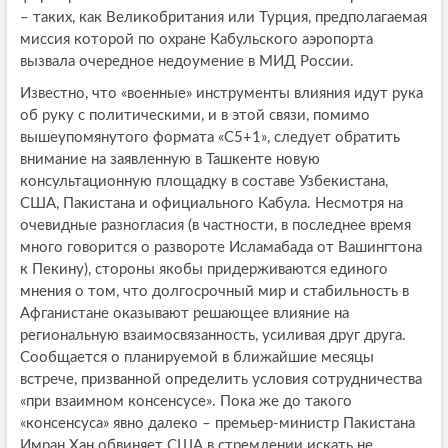
– таких, как Великобритания или Турция, предполагаемая
миссия которой по охране Кабульского аэропорта
вызвала очередное недоумение в МИД России.
Известно, что «военные» инструменты влияния идут рука
об руку с политическими, и в этой связи, помимо
вышеупомянутого формата «С5+1», следует обратить
внимание на заявленную в Ташкенте новую
консультационную площадку в составе Узбекистана,
США, Пакистана и официального Кабула. Несмотря на
очевидные разногласия (в частности, в последнее время
много говорится о развороте Исламабада от Вашингтона
к Пекину), стороны якобы придерживаются единого
мнения о том, что долгосрочный мир и стабильность в
Афганистане оказывают решающее влияние на
региональную взаимосвязанность, усиливая друг друга.
Сообщается о планируемой в ближайшие месяцы
встрече, призванной определить условия сотрудничества
«при взаимном консенсусе». Пока же до такого
«консенсуса» явно далеко – премьер-министр Пакистана
Имран Хан обвиняет США в стремлении искать не