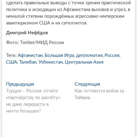
сделать правильные выводы с точки зрения практической
политики и исходящих из Афганистана вызовов и угроз, в
немалой степени порождённых агрессивно-имперским
авантюризмом США и их сателлитов.
Дмитрий Нефёдов
Фото: Twitter/МИД России
Теги:
Афганистан
,
Большая Игра
,
дипломатия
,
Россия
,
США
,
Талибан
,
Узбекистан
,
Центральная Азия
P
Предыдущая
П
Следующая
С
Турция – Россия: отчего
р
Как готовится война за
л
o
«партнёрству по расчёту»
е
Тайвань
е
s
не дано перерасти в
д
д
нечто большее?
ы
у
t
д
ю
n
у
щ
щ
а
a