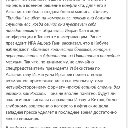
мирное, а военное решение конфликта, для чего в
Афганистане была создана боевая машина.
«Почему
"Талибан" не идет на компромисс, почему они должны
слушать вас, когда сейчас они чувствует себя
победителями?»
– обратился Имран Хан в ходе
конференции в Ташкенте к американцам. Ранее
президент ИРА Ашраф Гани рассказал, что в Кабуле
наблюдают
«большое количество боевиков, которые
переправляются в Афганистан из Пакистана в последние
месяцы»
. Так что, по-видимому, не случайно
спецпредставитель президента Узбекистана по
Афганистану Исматулла Иргашев приветствовал
возможное присоединение к вышеупомянутому
четырёхстороннему формату
«такой важной страны для
региона, как Россия»
. Пока не вполне понятно, будут ли
аналогичные сигналы направлены Ирану и Китаю, более
глубокому вовлечению которого в афганские дела
западная пресса уделяет в последнее время достаточно
много внимания.
В любом случае, «перепроизводство» диалоговых