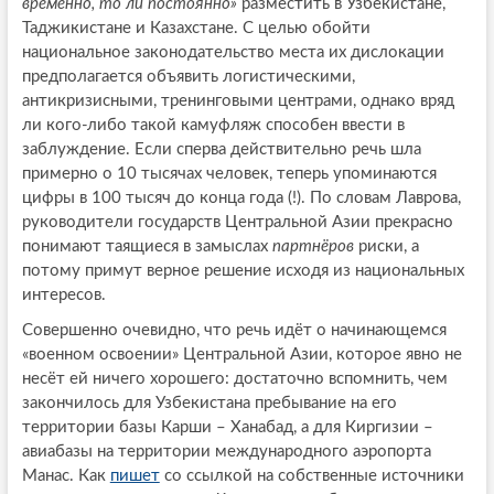
временно, то ли постоянно»
разместить в Узбекистане,
Таджикистане и Казахстане. С целью обойти
национальное законодательство места их дислокации
предполагается объявить логистическими,
антикризисными, тренинговыми центрами, однако вряд
ли кого-либо такой камуфляж способен ввести в
заблуждение. Если сперва действительно речь шла
примерно о 10 тысячах человек, теперь упоминаются
цифры в 100 тысяч до конца года (!). По словам Лаврова,
руководители государств Центральной Азии прекрасно
понимают таящиеся в замыслах
партнёров
риски, а
потому примут верное решение исходя из национальных
интересов.
Совершенно очевидно, что речь идёт о начинающемся
«военном освоении» Центральной Азии, которое явно не
несёт ей ничего хорошего: достаточно вспомнить, чем
закончилось для Узбекистана пребывание на его
территории базы Карши – Ханабад, а для Киргизии –
авиабазы на территории международного аэропорта
Манас. Как
пишет
со ссылкой на собственные источники