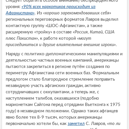
следует обратить особое внимание) беспрецедентного
уровня:
«90% всех наркотиков происходит из
Афганистана»
. Из
«хорошо зарекомендовавших себя»
региональных переговорных форматов Лавров выделил
контактную группу «ШОС-Афганистан», а также
расширенную «тройку» в составе
«Россия, Китай, США
плюс Пакистан»
, к работе которой
«могут
присоединиться и другие влиятельные внешние игроки»
.
Наряду с политико-дипломатическими манипуляциями и
деятельностью частных военных кампаний, американцы
пытаются закрепиться в регионе путём создания по
периметру Афганистана сети военных баз. Формальным
предлогом стало благородное стремление поправить
незавидную участь афганских граждан, активно
сотрудничавших с оккупантами, а теперь же, с
наступлением талибов, оказавшихся (подобно
марионеткам Сайгона перед отрядами Вьетконга к 1975
году) в незавидном положении. Однако таких афганцев
явно более тех 8-9 тысяч, которых американцы
первоначально хотели бы, как
заметил
С. Лавров,
«то ли