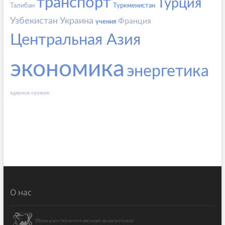
транспорт
Турция
Талибан
Туркменистан
Узбекистан
Украина
Франция
учения
Центральная Азия
экономика
энергетика
ядерное оружие
О нас