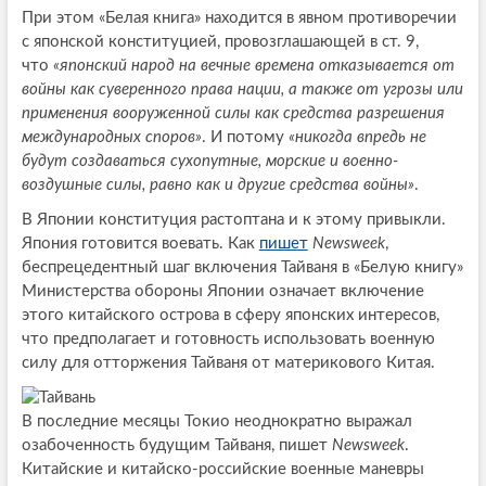
При этом «Белая книга» находится в явном противоречии
с японской конституцией, провозглашающей в ст. 9,
что
«японский народ на вечные времена отказывается от
войны как суверенного права нации, а также от угрозы или
применения вооруженной силы как средства разрешения
международных споров»
. И потому
«никогда впредь не
будут создаваться сухопутные, морские и военно-
воздушные силы, равно как и другие средства войны»
.
В Японии конституция растоптана и к этому привыкли.
Япония готовится воевать. Как
пишет
Newsweek
,
беспрецедентный шаг включения Тайваня в «Белую книгу»
Министерства обороны Японии означает включение
этого китайского острова в сферу японских интересов,
что предполагает и готовность использовать военную
силу для отторжения Тайваня от материкового Китая.
В последние месяцы Токио неоднократно выражал
озабоченность будущим Тайваня, пишет
Newsweek
.
Китайские и китайско-российские военные маневры