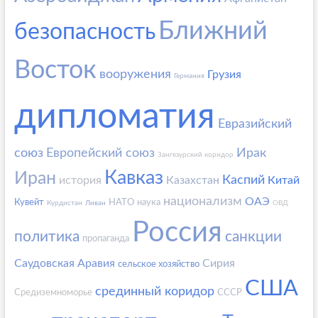
Ближний
безопасность
Восток
вооружения
Грузия
Германия
дипломатия
Евразийский
союз
Европейский союз
Ирак
Зангезурский коридор
Кавказ
Иран
Каспий
история
Казахстан
Китай
национализм
ОАЭ
Кувейт
НАТО
наука
Курдистан
Ливан
ОВД
Россия
политика
санкции
пропаганда
Саудовская Аравия
Сирия
сельское хозяйство
США
срединный коридор
Средиземноморье
СССР