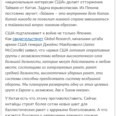
«национальным интересам США» делает отторжение
Тайваня от Китая. Задача взрывоопасная. Из Пекина
постоянно звучит:
«Тайвань – это внутреннее дело Китая.
Китай никогда не позволит никакой стране вмешиваться
в тайваньский вопрос никаким образом»
.
США подталкивают к войне не только Японию.
Как
свидетельствует
Global
Research
, начальник штаба
армии США генерал Джеймс МакКонвилл (
James
McConville
) заявил, что
«армия США готовит оперативные
группы с возможностями ведения высокоточного огня
большой дальности, которые могут действовать в любом
месте, состоящими из гиперзвуковых ракет, ракет
средней дальности, высокоточных ударных ракет, эти
системы способны преодолевать систему воздушной
обороны. Мы планируем развернуть одну из этих целевых
групп в Европе и, возможно, две в Тихом океане»
.
У Китая есть что этому противопоставить. Сейчас
китайцы строят более сотни новых шахт для
баллистических ракет с ядерными боеголовками. А что
касается Договора о запрещении ядерного оружия