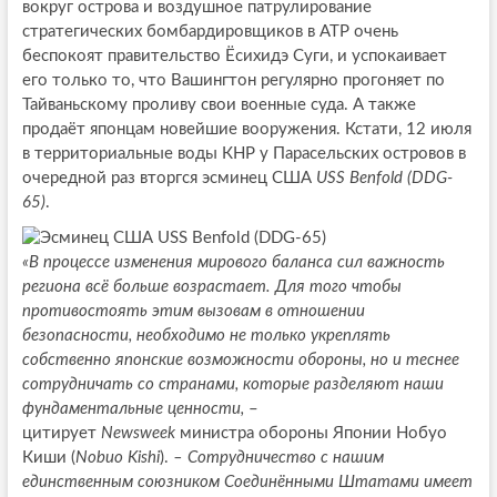
вокруг острова и воздушное патрулирование
стратегических бомбардировщиков в АТР очень
беспокоят правительство Ёсихидэ Суги, и успокаивает
его только то, что Вашингтон регулярно прогоняет по
Тайваньскому проливу свои военные суда. А также
продаёт японцам новейшие вооружения. Кстати, 12 июля
в территориальные воды КНР у Парасельских островов в
очередной раз вторгся эсминец США
USS Benfold (DDG-
65)
.
«В процессе изменения мирового баланса сил важность
региона всё больше возрастает. Для того чтобы
противостоять этим вызовам в отношении
безопасности, необходимо не только укреплять
собственно японские возможности обороны, но и теснее
сотрудничать со странами, которые разделяют наши
фундаментальные ценности,
–
цитирует
Newsweek
министра обороны Японии Нобуо
Киши (
Nobuo Kishi
).
– Сотрудничество с нашим
единственным союзником Соединёнными Штатами имеет