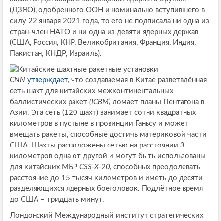
(ДЗЯО), одобренного ООН и номинально вступившего в
силу 22 января 2021 года, то его не подписала ни одна из
стран-член НАТО и ни одна из девяти ядерных держав
(США, Россия, КНР, Великобритания, Франция, Индия,
Пакистан, КНДР, Израиль).
CNN
утверждает
, что создаваемая в Китае разветвлённая
сеть шахт для китайских межконтинентальных
баллистических ракет
(ICBM)
ломает планы Пентагона в
Азии. Эта сеть (120 шахт) занимает сотни квадратных
километров в пустыне в провинции Ганьсу и может
вмещать ракеты, способные достичь материковой части
США. Шахты расположены сетью на расстоянии 3
километров одна от другой и могут быть использованы
для китайских МБР
CSS-X-20
, способных преодолевать
расстояние до 15 тысяч километров и иметь до десяти
разделяющихся ядерных боеголовок. Подлётное время
до США – тридцать минут.
Лондонский Международный институт стратегических