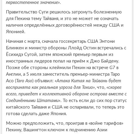
первостепенное значение»
.
Правительство Суги решилось затронуть болезненную
для Пекина тему Тайваня, и это не может не означать
наличия определённых договорённостей между США и
Японией.
Начиная с марта, сначала госсекретарь США Энтони
Блинкен и министр обороны Ллойд Остин встречались с
Ёсихидэ Сугой, затем японский премьер первым из
иностранных лидеров попал на приём к Джо Байдену.
Позже обе стороны клеймили Пекин на встрече
G7
в
Англии, а 5 июля заместитель премьер-министра Таро
Асо (
Taro Aso
) объявил:
«Атака Китая на Тайвань будет
воспринята как реальная угроза для Токио»
, что,
«скорее
всего, приведет к коллективной обороне острова вместе с
Соединёнными Штатами»
. То есть если до сих пор статус
китайского Тайваня и США не оспаривали, то теперь это
готова сделать даже Япония.
Можно предположить, что, проиграв в «войне тарифов»
Пекину, Вашингтон ключом к подчинению Азии