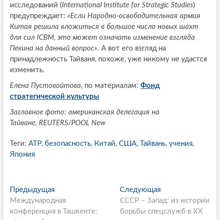
исследований (
International Institute for Strategic Studies
)
предупреждает:
«Если Народно-освободительная армия
Китая решила вложиться в большое число новых шахт
для сил ICBM, это может означать изменение взгляда
Пекина на данный вопрос»
. А вот его взгляд на
принадлежность Тайваня, похоже, уже никому не удастся
изменить.
Елена Пустовойтова
, по материалам:
Фонд
стратегической культуры
Заглавное фото: американская делегация на
Тайване, REUTERS/POOL New
Теги:
АТР
,
безопасность
,
Китай
,
США
,
Тайвань
,
учения
,
Япония
P
Предыдущая
П
Следующая
С
Международная
р
СССР – Запад: из истории
л
o
конференция в Ташкенте:
е
борьбы спецслужб в XX
е