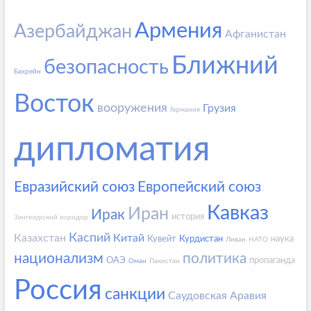
Армения
Азербайджан
Афганистан
Ближний
безопасность
Бахрейн
Восток
вооружения
Грузия
Германия
дипломатия
Евразийский союз
Европейский союз
Кавказ
Иран
Ирак
история
Зангезурский коридор
Каспий
Казахстан
Китай
Кувейт
Курдистан
наука
Ливан
НАТО
национализм
политика
ОАЭ
пропаганда
Оман
Пакистан
Россия
санкции
Саудовская Аравия