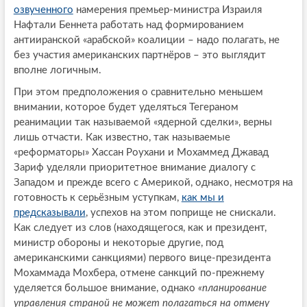
озвученного
намерения премьер-министра Израиля
Нафтали Беннета работать над формированием
антииранской «арабской» коалиции – надо полагать, не
без участия американских партнёров – это выглядит
вполне логичным.
При этом предположения о сравнительно меньшем
внимании, которое будет уделяться Тегераном
реанимации так называемой «ядерной сделки», верны
лишь отчасти. Как известно, так называемые
«реформаторы» Хассан Роухани и Мохаммед Джавад
Зариф уделяли приоритетное внимание диалогу с
Западом и прежде всего с Америкой, однако, несмотря на
готовность к серьёзным уступкам,
как мы и
предсказывали
, успехов на этом поприще не снискали.
Как следует из слов (находящегося, как и президент,
министр обороны и некоторые другие, под
американскими санкциями) первого вице-президента
Мохаммада Мохбера, отмене санкций по-прежнему
уделяется большое внимание, однако
«планирование
управления страной не может полагаться на отмену