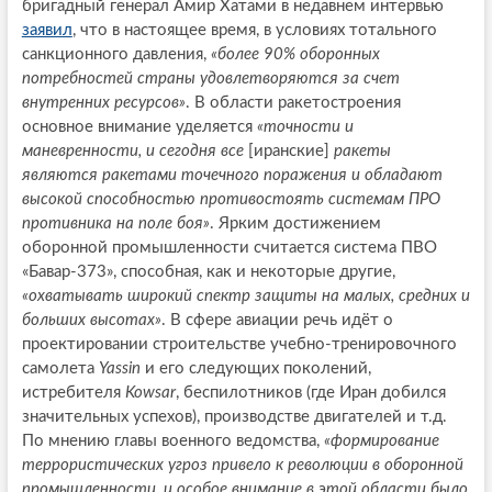
бригадный генерал Амир Хатами в недавнем интервью
заявил
, что в настоящее время, в условиях тотального
санкционного давления,
«более 90% оборонных
потребностей страны удовлетворяются за счет
внутренних ресурсов»
. В области ракетостроения
основное внимание уделяется
«точности и
маневренности, и сегодня все
[иранские]
ракеты
являются ракетами точечного поражения и обладают
высокой способностью противостоять системам ПРО
противника на поле боя»
. Ярким достижением
оборонной промышленности считается система ПВО
«Бавар-373», способная, как и некоторые другие,
«охватывать широкий спектр защиты на малых, средних и
больших высотах»
. В сфере авиации речь идёт о
проектировании строительстве учебно-тренировочного
самолета
Yassin
и его следующих поколений,
истребителя
Kowsar
, беспилотников (где Иран добился
значительных успехов), производстве двигателей и т.д.
По мнению главы военного ведомства,
«формирование
террористических угроз привело к революции в оборонной
промышленности, и особое внимание в этой области было