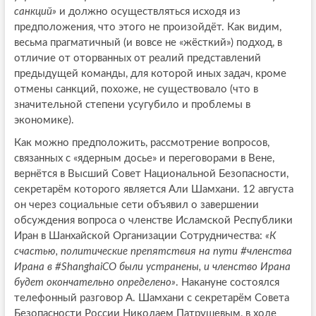
санкций»
и должно осуществляться исходя из
предположения, что этого не произойдёт. Как видим,
весьма прагматичный (и вовсе не «жёсткий») подход, в
отличие от оторванных от реалий представлений
предыдущей команды, для которой иных задач, кроме
отмены санкций, похоже, не существовало (что в
значительной степени усугубило и проблемы в
экономике).
Как можно предположить, рассмотрение вопросов,
связанных с «ядерным досье» и переговорами в Вене,
вернётся в Высший Совет Национальной Безопасности,
секретарём которого является Али Шамхани. 12 августа
он через социальные сети объявил о завершении
обсуждения вопроса о членстве Исламской Республики
Иран в Шанхайской Организации Сотрудничества:
«К
счастью, политические препятствия на пути #членства
Ирана в #ShanghaiCO были устранены, и членство Ирана
будет окончательно определено»
. Накануне состоялся
телефонный разговор А. Шамхани с секретарём Совета
Безопасности России Николаем Патрушевым, в ходе