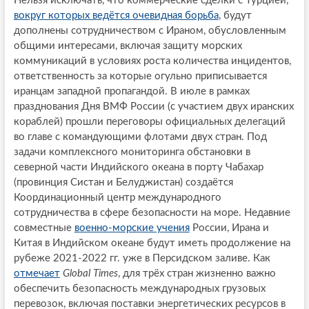
Нельзя исключать, что коммерческие сделки с Турцией,
вокруг которых ведётся очевидная борьба
, будут
дополнены сотрудничеством с Ираном, обусловленным
общими интересами, включая защиту морских
коммуникаций в условиях роста количества инцидентов,
ответственность за которые огульно приписывается
иранцам западной пропагандой. В июле в рамках
празднования Дня ВМФ России (с участием двух иранских
кораблей) прошли переговоры официальных делегаций
во главе с командующими флотами двух стран. Под
задачи комплексного мониторинга обстановки в
северной части Индийского океана в порту Чабахар
(провинция Систан и Белуджистан) создаётся
Координационный центр международного
сотрудничества в сфере безопасности на море. Недавние
совместные
военно-морские учения
России, Ирана и
Китая в Индийском океане будут иметь продолжение на
рубеже 2021-2022 гг. уже в Персидском заливе. Как
отмечает
Global Times
, для трёх стран жизненно важно
обеспечить безопасность международных грузовых
перевозок, включая поставки энергетических ресурсов в