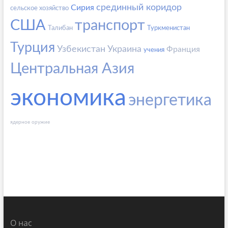
срединный коридор
Сирия
сельское хозяйство
США
транспорт
Талибан
Туркменистан
Турция
Узбекистан
Украина
Франция
учения
Центральная Азия
экономика
энергетика
ядерное оружие
О нас