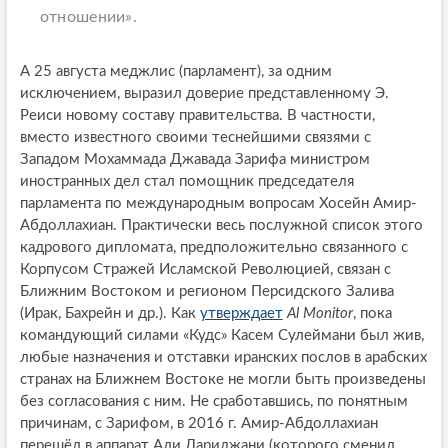
отношении».
А 25 августа меджлис (парламент), за одним
исключением, выразил доверие представленному Э.
Реиси новому составу правительства. В частности,
вместо известного своими теснейшими связями с
Западом Мохаммада Джавада Зарифа министром
иностранных дел стал помощник председателя
парламента по международным вопросам Хосейн Амир-
Абдоллахиан. Практически весь послужной список этого
кадрового дипломата, предположительно связанного с
Корпусом Стражей Исламской Революцией, связан с
Ближним Востоком и регионом Персидского Залива
(Ирак, Бахрейн и др.). Как
утверждает
Al Monitor
, пока
командующий силами «Кудс» Касем Сулеймани был жив,
любые назначения и отставки иранских послов в арабских
странах на Ближнем Востоке не могли быть произведены
без согласования с ним. Не сработавшись, по понятным
причинам, с Зарифом, в 2016 г. Амир-Абдоллахиан
перешёл в аппарат Али Лариджани (которого сменил