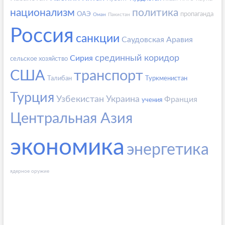
национализм
политика
ОАЭ
пропаганда
Оман
Пакистан
Россия
санкции
Саудовская Аравия
срединный коридор
Сирия
сельское хозяйство
США
транспорт
Талибан
Туркменистан
Турция
Узбекистан
Украина
Франция
учения
Центральная Азия
экономика
энергетика
ядерное оружие