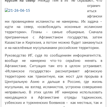
Курсом на север
Между тем в ИГ не скрывают, что
огранич
иться
афгански
ми провинциями исламисты не намерены. Их задача –
идти на север, «освобождать исконные исламские
территории». Планы – самые обширные. Сначала
приграничные с Афганистаном государства, затем
Казахстан и Киргизия, а потом можно будет замахнуться
и на населённые мусульманами российские территории.
Руководство ИГ, судя по сообщениям информагентств,
вообще не намерено что-то серьёзно менять в
Афганистане. Ситуация там его в целом устраивает.
«Исламское государство» рассматривает афганскую
территорию как транзитную, как мост для прорыва в
Центральную Азию и дальше в Россию, где жизнь
мусульман, на взгляд исламистов, устроена совершенно
неправильно. В этих целях ИГ намерена использовать
находящиеся в Афганистане отряды таджикских,
узбекских и туркменских боевиков – как местных, так и