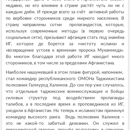
недавно, но его влияние в стране растёт чуть ли не с
каждым днём. И прежде всего за счёт активной работы
по вербовке сторонников среди мирного населения. В
страну направлены сотни пропагандистов, которые,
используя современные методы (в первую очередь
социальные сети), призывают афганцев стать под знамёна
ИГ, которое де борется за «чистоту ислама» и
«возвращение устоев к временам пророка Мухаммеда».
Во многом благодаря этой работе ИГ находит много
сторонников, в том числе за пределами Афганистана.
Наиболее нашумевшей в этом плане фигурой, напомним,
стал командир республиканского ОМОНа Таджикистана
полковник Галмурод Халимов. До сих пор уже случалось,
что отдельные таджикские военнослужащие и бойцы
силовых структур под воздействием пропаганды
талибов, а в последнее время и проповедников из ИГ,
уходили в Афганистан. Но теперь к исламистам примкнул
командир высокого ранга. Ведь полковник Халимов –
это не какой-то забитый дехканин. Он служил в
президентской гвардии, прошёл подготовку в спецназе,