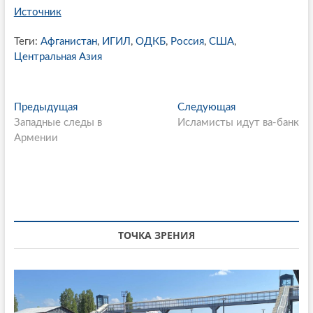
Источник
Теги:
Афганистан
,
ИГИЛ
,
ОДКБ
,
Россия
,
США
,
Центральная Азия
P
Предыдущая
П
Следующая
С
Западные следы в
р
Исламисты идут ва-банк
л
o
Армении
е
е
s
д
д
ы
у
t
д
ю
n
у
щ
щ
а
a
а
я
ТОЧКА ЗРЕНИЯ
v
я
с
i
с
т
т
а
g
а
т
a
т
ь