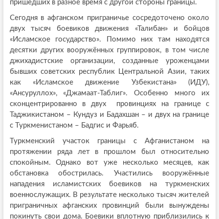
пришедших в разное время с другой стороны границы.
Сегодня в афганском приграничье сосредоточено около
двух тысяч боевиков движения «Талибан» и бойцов
«Исламское государство». Помимо них там находятся
десятки других вооружённых группировок, в том числе
джихадистские организации, созданные уроженцами
бывших советских республик Центральной Азии, таких
как «Исламское движение Узбекистана» (ИДУ),
«Ансуруллох», «Джамаат-Таблиг». Особенно много их
сконцентрированно в двух провинциях на границе с
Таджикистаном – Кундуз и Бадахшан – и двух на границе
с Туркменистаном – Бадгис и Фарьяб.
Туркменский участок границы с Афганистаном на
протяжении ряда лет в прошлом был относительно
спокойным. Однако вот уже несколько месяцев, как
обстановка обострилась. Участились вооружённые
нападения исламистских боевиков на туркменских
военнослужащих. В результате несколько тысяч жителей
приграничных афганских провинций были вынуждены
покинуть свои дома. Боевики вплотную приблизились к