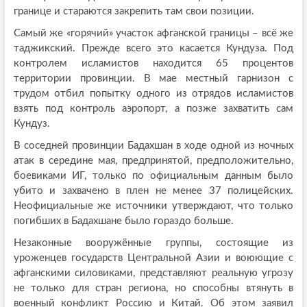
границе и стараются закрепить там свои позиции.
Самый же «горячий» участок афганской границы – всё же
таджикский. Прежде всего это касается Кундуза. Под
контролем исламистов находится 65 процентов
территории провинции. В мае местный гарнизон с
трудом отбил попытку одного из отрядов исламистов
взять под контроль аэропорт, а позже захватить сам
Кундуз.
В соседней провинции Бадахшан в ходе одной из ночных
атак в середине мая, предпринятой, предположительно,
боевиками ИГ, только по официальным данным было
убито и захвачено в плен не менее 37 полицейских.
Неофициальные же источники утверждают, что только
погибших в Бадахшане было гораздо больше.
Незаконные вооружённые группы, состоящие из
уроженцев государств Центральной Азии и воюющие с
афганскими силовиками, представляют реальную угрозу
не только для стран региона, но способны втянуть в
военный конфликт Россию и Китай. Об этом заявил