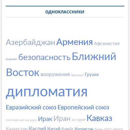
ОДНОКЛАССНИКИ
Армения
Азербайджан
Афганистан
Ближний
безопасность
Бахрейн
Восток
вооружения
Грузия
Германия
дипломатия
Евразийский союз
Европейский союз
Кавказ
Иран
Ирак
история
Зангезурский коридор
Каспий
Казахстан
Китай
Кувейт
Курдистан
наука
Ливан
НАТО