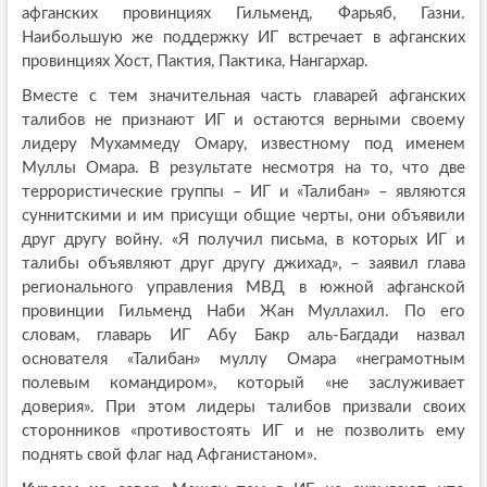
афганских провинциях Гильменд, Фарьяб, Газни.
Наибольшую же поддержку ИГ встречает в афганских
провинциях Хост, Пактия, Пактика, Нангархар.
Вместе с тем значительная часть главарей афганских
талибов не признают ИГ и остаются верными своему
лидеру Мухаммеду Омару, известному под именем
Муллы Омара. В результате несмотря на то, что две
террористические группы – ИГ и «Талибан» – являются
суннитскими и им присущи общие черты, они объявили
друг другу войну. «Я получил письма, в которых ИГ и
талибы объявляют друг другу джихад», – заявил глава
регионального управления МВД в южной афганской
провинции Гильменд Наби Жан Муллахил. По его
словам, главарь ИГ Абу Бакр аль-Багдади назвал
основателя «Талибан» муллу Омара «неграмотным
полевым командиром», который «не заслуживает
доверия». При этом лидеры талибов призвали своих
сторонников «противостоять ИГ и не позволить ему
поднять свой флаг над Афганистаном».