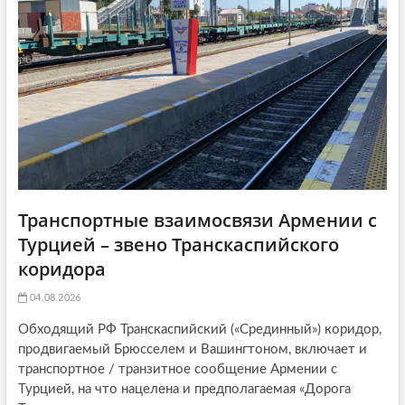
ь
я
t
я
:
i
:
o
n
Транспортные взаимосвязи Армении с
Турцией – звено Транскаспийского
коридора
04.08.2026
Обходящий РФ Транскаспийский («Срединный») коридор,
продвигаемый Брюсселем и Вашингтоном, включает и
транспортное / транзитное сообщение Армении с
Турцией, на что нацелена и предполагаемая «Дорога