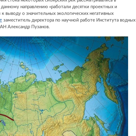
ния стока некоторых сибирских рек рассматривались в
о данному направлению «работали десятки проектных и
 к выводу о значительных экологических негативных
т
заместитель директора по научной работе Института водных
РАН Александр Пузанов.