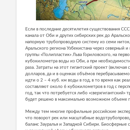
Если в последние десятилетия существования СССР
канала от Оби и других сибирских рек до Аральско
напорную трубопроводную систему из семи ниток,
Аральского региона Узбекистана через северный и
группы «Полипластик» Льва Гориловского, на перв
кубокилометра воды из Оби, а при необходимости
раза. Затраты на этот гигантский проект (включа
долларов, да и в оценках объёмов перебрасываем
идти о 2 – 4 куб. км воды в год, в то время как 
составляют около 6 кубокилометров в год с персп
год, так что потребуется либо «сверхгигантский» 
будет решено в максимально возможном объеме п
Между тем многие профильные российские эксперт
что поворот рек или масштабные водотрубопрово
баланс Зауралья и Западной Сибири. Биосферные 