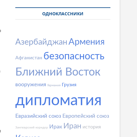
ОДНОКЛАССНИКИ
о
Армения
Азербайджан
безопасность
Афганистан
Ближний Восток
а
вооружения
Грузия
Германия
дипломатия
Евразийский союз
Европейский союз
Иран
Ирак
история
Зангезурский коридор
и