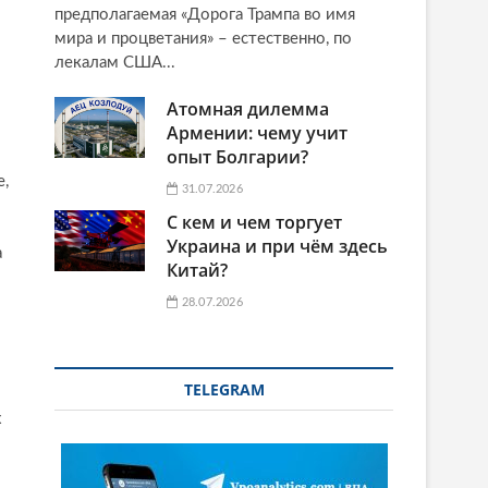
предполагаемая «Дорога Трампа во имя
мира и процветания» – естественно, по
лекалам США...
Атомная дилемма
Армении: чему учит
опыт Болгарии?
е,
31.07.2026
С кем и чем торгует
Украина и при чём здесь
а
Китай?
28.07.2026
TELEGRAM
х