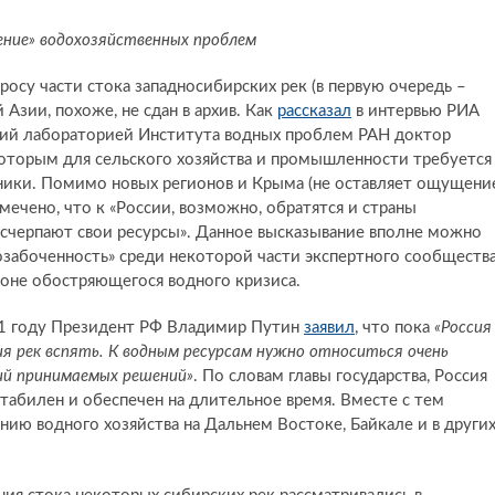
ение» водохозяйственных проблем
бросу части стока западносибирских рек (в первую очередь –
 Азии, похоже, не сдан в архив. Как
рассказал
в интервью РИА
щий лабораторией Института водных проблем РАН доктор
которым для сельского хозяйства и промышленности требуется
ники. Помимо новых регионов и Крыма (не оставляет ощущени
ечено, что к «России, возможно, обратятся и страны
исчерпают свои ресурсы». Данное высказывание вполне можно
«озабоченность» среди некоторой части экспертного сообществ
фоне обостряющегося водного кризиса.
021 году Президент РФ Владимир Путин
заявил
, что пока
«Россия
я рек вспять. К водным ресурсам нужно относиться очень
ий принимаемых решений»
. По словам главы государства, Россия
стабилен и обеспечен на длительное время. Вместе с тем
нию водного хозяйства на Дальнем Востоке, Байкале и в други