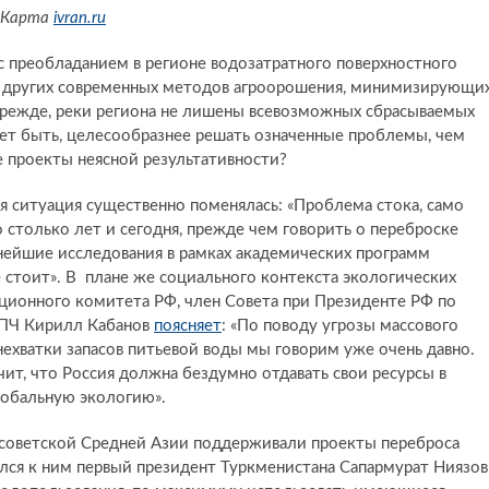
Карта
ivran.ru
 преобладанием в регионе водозатратного поверхностного
 и других современных методов агроорошения, минимизирующи
 прежде, реки региона не лишены всевозможных сбрасываемых
жет быть, целесообразнее решать означенные проблемы, чем
 проекты неясной результативности?
ия ситуация существенно поменялась: «Проблема стока, само
столько лет и сегодня, прежде чем говорить о переброске
знейшие исследования в рамках академических программ
е стоит». В плане же социального контекста экологических
ционного комитета РФ, член Совета при Президенте РФ по
СПЧ Кирилл Кабанов
поясняет
: «По поводу угрозы массового
нехватки запасов питьевой воды мы говорим уже очень давно.
ачит, что Россия должна бездумно отдавать свои ресурсы в
лобальную экологию».
й советской Средней Азии поддерживали проекты переброса
ился к ним первый президент Туркменистана Сапармурат Ниязов