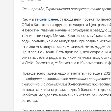
13.04.2026
Как и прежде, Туркменистан отвергает такое «реш
Как мы
писали ранее
, стародавний проект по пере
Оби) в Казахстан и другие государства Центральной
«Новости» главный научный сотрудник и заведую
технических наук Михаил Болгов, есть субъекты, 
воды больше, чем ее могут дать природные источ
что они упомянуты «за компанию»), мимоходом отм
Центральной Азии. Есть прогнозы, что скоро они 
считать, своего рода, откликом на участившуюся 
и СМИ Казахстана, Узбекистана и Кыргызстана на 
Прежде всего, здесь надо отметить, что ещё в 2
не собирается заниматься проектами поворачивани
аккуратно и с пониманием долгосрочных последств
относится к тем странам, водный баланс которых 
необходимо уделять внимание чистоте рек, состоя
регионах.