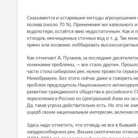
Сказываются и устаревшие методы агроорошения с
полива (около 70 %). Применение же капельного
водопотери, остаётся явно недостаточным. Как и
отходов, неочищенных сточных вод и т. д. Так мо
прямо или косвенно лоббировать высокозатратные
Как отмечает А. Пузанов, за последние десятилет
понимание проблемы, — все стало другим. Прошло 
части стока сибирских рек, нужно провести серье
Минобрнауки. Без этого сейчас даже и говорить н
проблем председатель Национального антикорруп
развитию гражданского общества и российского 
переселения в Россию из Центральной Азии из-за 
Да, такая угроза действительно есть. Но это не зн
ущерб своим национальным интересам, включая г
Здесь надо отметить, что отнюдь не все в бывше
западносибирских рек. Весьма скептически относ