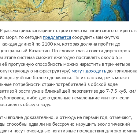
 рассматривался вариант строительства гигантского открытог
го моря, то сегодня
предлагается
соорудить замкнутую
 каждая длиной по 2100 км, которая должна пройти до
 центральный Казахстан. По словам главы совета директоров
ом этапе система сможет ежегодно поставлять около 5,5
 её пропускную способность можно нарастить в три-четыре
я сопутствующую инфраструктуру)
могут доходить
до триллион
ой воды учёные более сдержанны. По их словам, речь может
реальные потребности стран-потребителей в обской воде
ективой роста уже в ближайшей перспективе до 7-7,5 куб. км/
трубопровод, либо две отдельные немаленькие «нитки», если
оставлять обскую воду.
ы вполне доказательно, и отнюдь не первый год, отмечают,
ды способны едва ли не бессрочно нарушить экологический
сдвиги несут очевидные негативные последствия для экономик