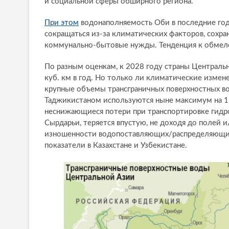
и социальной сферы обширного региона.
При этом
водонаполняемость Оби в последние годы 
сокращаться из-за климатических факторов, сохр
коммунально-бытовые нужды. Тенденция к обмеле
По разным оценкам, к 2028 году страны Централь
куб. км в год. Но только ли климатические измен
крупные объемы трансграничных поверхностных во
Таджикистаном используются ныне максимум на 1
неснижающиеся потери при транспортировке гидро
Сырдарьи, теряется впустую, не доходя до полей
изношенности водопоставляющих/распределяющих
показатели в Казахстане и Узбекистане.