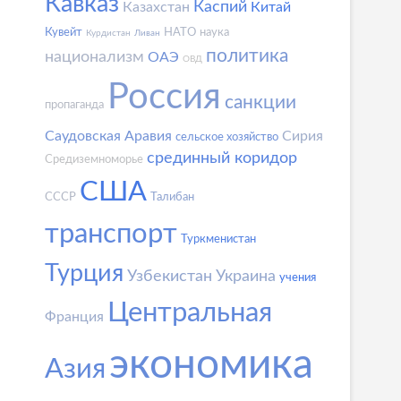
Кавказ
Каспий
Казахстан
Китай
Кувейт
НАТО
наука
Курдистан
Ливан
политика
национализм
ОАЭ
ОВД
Россия
санкции
пропаганда
Саудовская Аравия
Сирия
сельское хозяйство
срединный коридор
Средиземноморье
США
СССР
Талибан
транспорт
Туркменистан
Турция
Узбекистан
Украина
учения
Центральная
Франция
экономика
Азия