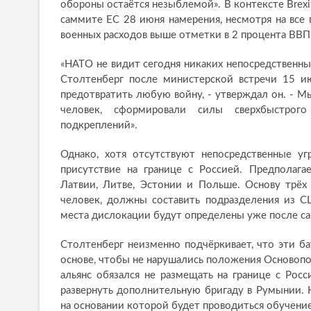
обороны остаётся незыблемой». В контексте Brex
саммите ЕС 28 июня намерения, несмотря на все 
военных расходов выше отметки в 2 процента ВВП
«НАТО не видит сегодня никаких непосредственных 
Столтенберг после министерской встречи 15 и
предотвратить любую войну, - утверждал он. - М
человек, сформировали силы сверхбыстрого
подкреплений».
Однако, хотя отсутствуют непосредственные уг
присутствие на границе с Россией. Предполага
Латвии, Литве, Эстонии и Польше. Основу трёх
человек, должны составить подразделения из С
места дислокации будут определены уже после са
Столтенберг неизменно подчёркивает, что эти б
основе, чтобы не нарушались положения Основопо
альянс обязался не размещать на границе с Рос
развернуть дополнительную бригаду в Румынии. 
на основании которой будет проводиться обучение 