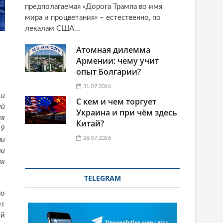
предполагаемая «Дорога Трампа во имя
мира и процветания» – естественно, по
лекалам США...
Атомная дилемма
Армении: чему учит
опыт Болгарии?
31.07.2026
 и
С кем и чем торгует
ый
Украина и при чём здесь
ая
Китай?
-9
28.07.2026
чи
ти
ня
TELEGRAM
но
ет
ой