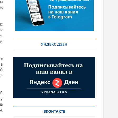
на
их
нс
бы
с.
ки
ЯНДЕКС ДЗЕН
ое
 в
00
ые
ой
му
на
ы,
ВКОНТАКТЕ