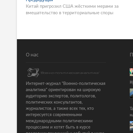
P
Китай пригрозил США жёсткими мерами за
р
o
вмешательство в территориальные споры
е
s
д
ы
t
д
n
у
щ
a
а
О нас
П
v
я
i
с
т
g
а
К
a
Интернет-журнал "Военно-политическая
т
аналитика" ориентирован на широкую
ь
t
аудиторию экспертов, политологов,
я
политических консультантов,
i
:
журналистов, а также всех тех, кто
Т
o
интересуется современными
н
международными политическими
n
процессами и хотят быть в курсе