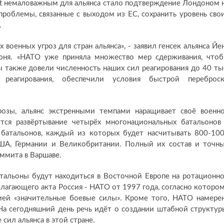
it немаловажным для альянса стало подтверждение Лондоном 
проблемы, связанные с выходом из ЕС, сохранить уровень сво
.
военных угроз для стран альянса», - заявил генсек альянса Йе
юня. «НАТО уже приняла множество мер сдерживания, что
ы также довели численность наших сил реагирования до 40 ты
 реагирования, обеспечили условия быстрой переброс
розы, альянс экстренными темпами наращивает своё военн
ется развёртывание четырёх многонациональных батальонов
 батальонов, каждый из которых будет насчитывать 800-10
ША, Германии и Великобритании. Полный их состав и точн
ммита в Варшаве.
атальоны будут находиться в Восточной Европе на ротационн
лагающего акта Россия - НАТО от 1997 года, согласно которо
сией «значительные боевые силы». Кроме того, НАТО намере
На сегодняшний день речь идёт о создании штабной структур
сил альянса в этой стране.