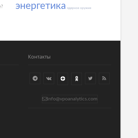
энергетика
е?
ядерное оружие
Контакты
info@vpoanalytics.com