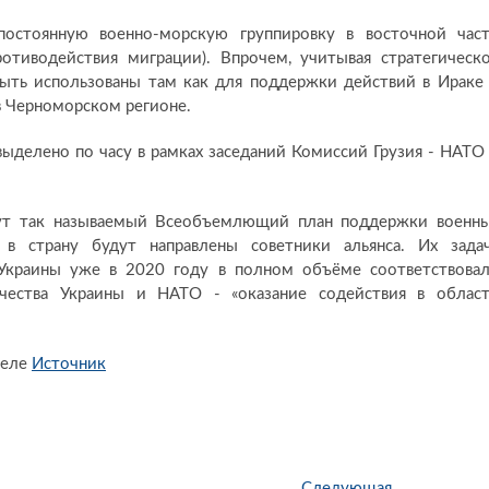
постоянную военно-морскую группировку в восточной час
отиводействия миграции). Впрочем, учитывая стратегическ
 быть использованы там как для поддержки действий в Ираке
 в Черноморском регионе.
выделено по часу в рамках заседаний Комиссий Грузия - НАТО
ут так называемый Всеобъемлющий план поддержки военн
в страну будут направлены советники альянса. Их зада
Украины уже в 2020 году в полном объёме соответствова
чества Украины и НАТО - «оказание содействия в облас
селе
Источник
Следующая
С