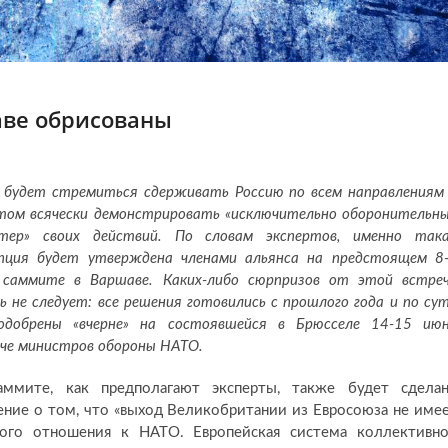
аве обрисованы
будет стремиться сдерживать Россию по всем направлениям
том всячески демонстрировать «исключительно оборонительн
ктер» своих действий. По словам экспертов, именно так
пция будет утверждена членами альянса на предстоящем 8
 саммите в Варшаве. Каких-либо сюрпризов от этой встре
 не следует: все решения готовились с прошлого года и по су
одобрены «вчерне» на состоявшейся в Брюсселе 14-15 ию
че министров обороны НАТО.
аммите, как предполагают эксперты, также будет сдела
ение о том, что «выход Великобритании из Евросоюза не име
кого отношения к НАТО. Европейская система коллективн