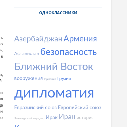
ОДНОКЛАССНИКИ
Армения
Азербайджан
ть
ью
безопасность
».
Афганистан
 в
Ближний Восток
и,
вооружения
Грузия
Германия
й.
дипломатия
ии
ля
да
Евразийский союз
Европейский союз
ои
Иран
Ирак
история
го
Зангезурский коридор