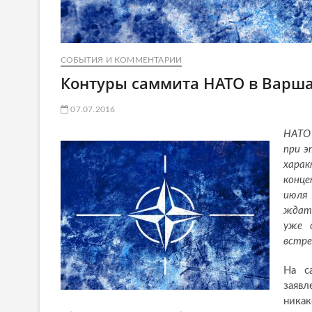
СОБЫТИЯ И КОММЕНТАРИИ
Контуры саммита НАТО в Варш
07.07.2016
НАТО 
при э
хара
конце
июля
ждать
уже 
встре
На с
заявл
ника