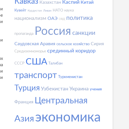
Кавказ
Каспий
Казахстан
Китай
ти
Кувейт
НАТО
наука
Курдистан
Ливан
ое
политика
национализм
ОАЭ
ОВД
 и
Россия
санкции
пропаганда
 и
Саудовская Аравия
Сирия
сельское хозяйство
срединный коридор
Средиземноморье
ых
США
СССР
Талибан
ча
ли
транспорт
Туркменистан
ти
Турция
Узбекистан
Украина
учения
Центральная
Франция
экономика
Азия