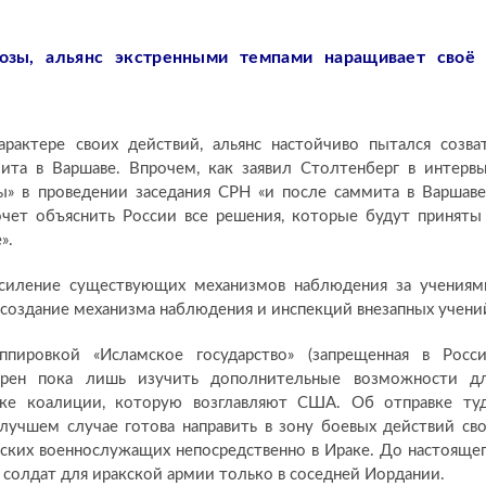
розы, альянс экстренными темпами наращивает своё
рактере своих действий, альянс настойчиво пытался созва
ита в Варшаве. Впрочем, как заявил Столтенберг в интерв
» в проведении заседания СРН «и после саммита в Варшаве
очет объяснить России все решения, которые будут приняты
».
усиление существующих механизмов наблюдения за учениям
 создание механизма наблюдения и инспекций внезапных учени
ппировкой «Исламское государство» (запрещенная в Росс
амерен пока лишь изучить дополнительные возможности д
е коалиции, которую возглавляют США. Об отправке ту
лучшем случае готова направить в зону боевых действий св
кских военнослужащих непосредственно в Ираке. До настояще
солдат для иракской армии только в соседней Иордании.