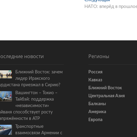
НАТО: вперёд в прошло
л
е
д
у
ю
щ
а
я
оследние новости
Регионы
с
т
Ближний Восток: зачем
Россия
а
лидер Иракского
Кавказ
т
урдистана приезжал в Сирию?
ь
Ближний Восток
Вашингтон – Токио –
я
Центральная Азия
Тайбэй: поддержка
:
Балканы
«независимости»
Америка
айваня способствует росту
апряжённости в АТР
Европа
Транспортные
взаимосвязи Армении с