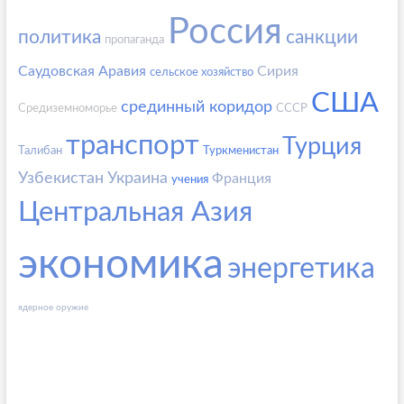
Россия
политика
санкции
пропаганда
Саудовская Аравия
Сирия
сельское хозяйство
США
срединный коридор
Средиземноморье
СССР
транспорт
Турция
Талибан
Туркменистан
Узбекистан
Украина
Франция
учения
Центральная Азия
экономика
энергетика
ядерное оружие