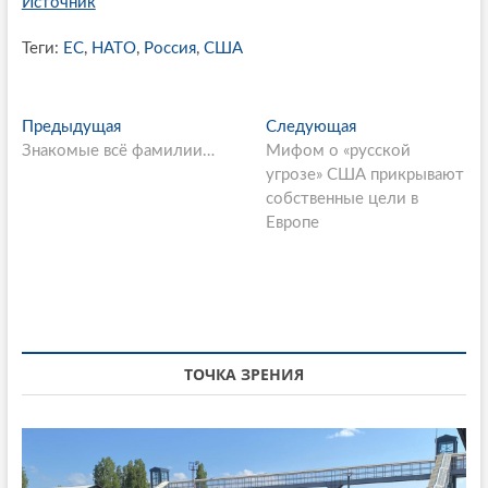
Источник
Теги:
ЕС
,
НАТО
,
Россия
,
США
P
Предыдущая
П
Следующая
С
Знакомые всё фамилии…
р
Мифом о «русской
л
o
е
угрозе» США прикрывают
е
s
д
собственные цели в
д
ы
Европе
у
t
д
ю
n
у
щ
щ
а
a
а
я
v
я
с
i
с
т
ТОЧКА ЗРЕНИЯ
т
а
g
а
т
a
т
ь
ь
я
t
я
: