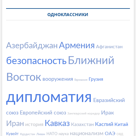
ОДНОКЛАССНИКИ
Армения
Азербайджан
Афганистан
Ближний
безопасность
Восток
вооружения
Грузия
Германия
дипломатия
Евразийский
союз
Европейский союз
Ирак
Зангезурский коридор
Кавказ
Иран
Каспий
история
Казахстан
Китай
национализм
ОАЭ
Кувейт
НАТО
наука
Курдистан
Ливан
ОВД