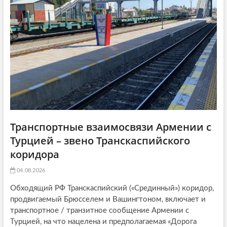
i
:
o
n
Транспортные взаимосвязи Армении с
Турцией – звено Транскаспийского
коридора
04.08.2026
Обходящий РФ Транскаспийский («Срединный») коридор,
продвигаемый Брюсселем и Вашингтоном, включает и
транспортное / транзитное сообщение Армении с
Турцией, на что нацелена и предполагаемая «Дорога