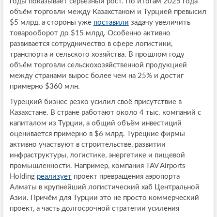
годы показывает серьёзный рост. По итогам 2025 года
объём торговли между Казахстаном и Турцией превысил
$5 млрд, а стороны уже
поставили
задачу увеличить
товарооборот до $15 млрд. Особенно активно
развивается сотрудничество в сфере логистики,
транспорта и сельского хозяйства. В прошлом году
объём торговли сельскохозяйственной продукцией
между странами вырос более чем на 25% и достиг
примерно $360 млн.
Турецкий бизнес резко усилил своё присутствие в
Казахстане. В стране работают около 4 тыс. компаний с
капиталом из Турции, а общий объём инвестиций
оценивается примерно в $6 млрд. Турецкие фирмы
активно участвуют в строительстве, развитии
инфраструктуры, логистике, энергетике и пищевой
промышленности. Например, компания TAV Airports
Holding
реализует
проект превращения аэропорта
Алматы в крупнейший логистический хаб Центральной
Азии. Причём для Турции это не просто коммерческий
проект, а часть долгосрочной стратегии усиления