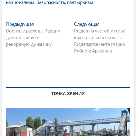
национализм
,
безопасность
,
пантюркизм
P
Предыдущая
П
Следующая
С
Военные расходы Турции
р
Госдеп на час: об итогах
л
o
демонстрируют
е
краткого визита главы
е
s
рекордную динамику
д
Госдепартамента Марко
д
ы
Рубио в Армению
у
t
д
ю
n
у
щ
щ
а
a
а
я
v
я
с
i
с
т
ТОЧКА ЗРЕНИЯ
т
а
g
а
т
a
т
ь
ь
я
t
я
:
i
: