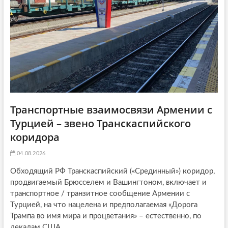
o
n
Транспортные взаимосвязи Армении с
Турцией – звено Транскаспийского
коридора
04.08.2026
Обходящий РФ Транскаспийский («Срединный») коридор,
продвигаемый Брюсселем и Вашингтоном, включает и
транспортное / транзитное сообщение Армении с
Турцией, на что нацелена и предполагаемая «Дорога
Трампа во имя мира и процветания» – естественно, по
лекалам США...