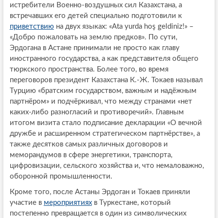
истребители Военно-воздушных сил Казахстана, а
встречавших его детей специально подготовили к
приветствию
на двух языках: «Ata yurda hoş geldiniz!» –
«Добро пожаловать на землю предков». По сути,
Эрдогана в Астане принимали не просто как главу
иностранного государства, а как представителя общего
тюркского пространства. Более того, во время
переговоров президент Казахстана К.-Ж. Токаев называл
Турцию «братским государством, важным и надёжным
партнёром» и подчёркивал, что между странами «нет
каких-либо разногласий и противоречий». Главным
итогом визита стало подписание декларации «О вечной
дружбе и расширенном стратегическом партнёрстве», а
также десятков самых различных договоров и
меморандумов в сфере энергетики, транспорта,
цифровизации, сельского хозяйства и, что немаловажно,
оборонной промышленности.
Кроме того, после Астаны Эрдоган и Токаев приняли
участие в
мероприятиях
в Туркестане, который
постепенно превращается в один из символических