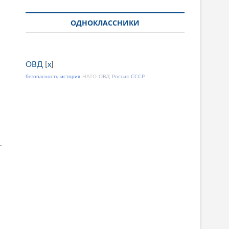
ОДНОКЛАССНИКИ
ОВД
[
x
]
безопасность
история
НАТО
ОВД
Россия
СССР
.