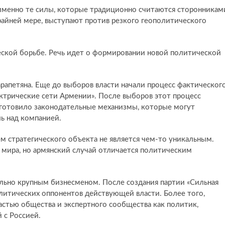
именно те силы, которые традиционно считаются сторонникам
райней мере, выступают против резкого геополитического
еской борьбе. Речь идет о формировании новой политической
апетяна. Еще до выборов власти начали процесс фактическог
ктрические сети Армении». После выборов этот процесс
дготовило законодательные механизмы, которые могут
ь над компанией.
м стратегического объекта не является чем-то уникальным.
 мира, но армянский случай отличается политическим
льно крупным бизнесменом. После создания партии «Сильная
олитических оппонентов действующей власти. Более того,
астью общества и экспертного сообщества как политик,
 с Россией.