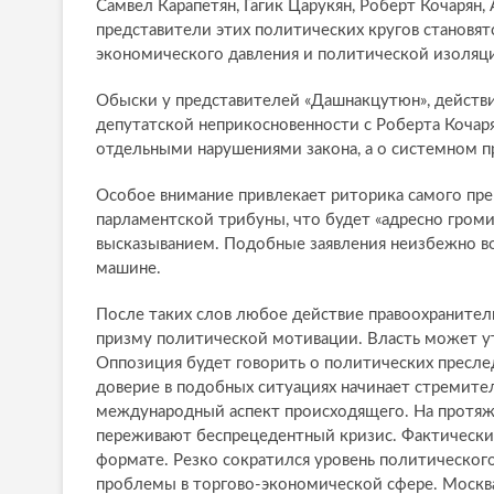
Самвел Карапетян, Гагик Царукян, Роберт Кочарян
представители этих политических кругов становят
экономического давления и политической изоляц
Обыски у представителей «Дашнакцутюн», действи
депутатской неприкосновенности с Роберта Кочаря
отдельными нарушениями закона, а о системном п
Особое внимание привлекает риторика самого прем
парламентской трибуны, что будет «адресно громи
высказыванием. Подобные заявления неизбежно во
машине.
После таких слов любое действие правоохранитель
призму политической мотивации. Власть может ут
Оппозиция будет говорить о политических преслед
доверие в подобных ситуациях начинает стремите
международный аспект происходящего. На протя
переживают беспрецедентный кризис. Фактически
формате. Резко сократился уровень политическог
проблемы в торгово-экономической сфере. Моск