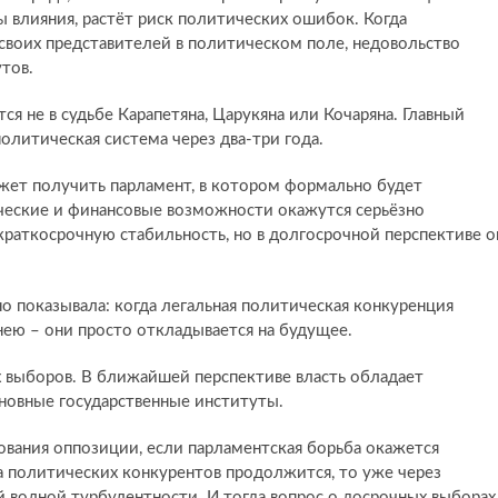
 влияния, растёт риск политических ошибок. Когда
 своих представителей в политическом поле, недовольство
тов.
я не в судьбе Карапетяна, Царукяна или Кочаряна. Главный
политическая система через два-три года.
жет получить парламент, в котором формально будет
ические и финансовые возможности окажутся серьёзно
краткосрочную стабильность, но в долгосрочной перспективе о
о показывала: когда легальная политическая конкуренция
 нею – они просто откладывается на будущее.
х выборов. В ближайшей перспективе власть обладает
новные государственные институты.
вания оппозиции, если парламентская борьба окажется
а политических конкурентов продолжится, то уже через
й волной турбулентности. И тогда вопрос о досрочных выборах