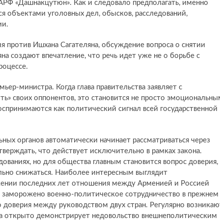
, АРФ «Дашнакцутюн». Как и следовало предполагать, именно
ся объектами уголовных дел, обысков, расследований,
ии.
я против Ишхана Сагателяна, обсуждение вопроса о снятии
на создают впечатление, что речь идет уже не о борьбе с
роцессе.
ьер-министра. Когда глава правительства заявляет с
ть» своих оппонентов, это становится не просто эмоциональны
спринимаются как политический сигнал всей государственной
ных органов автоматически начинает рассматриваться через
верждать, что действует исключительно в рамках закона.
ованиях, но для общества главным становится вопрос доверия, 
льно снижаться. Наиболее интересным выглядит
жении последних лет отношения между Арменией и Россией
 заморожено военно-политическое сотрудничество в прежнем
о доверия между руководством двух стран. Регулярно возникаю
ва открыто демонстрирует недовольство внешнеполитическим