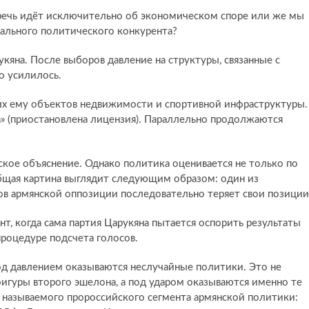
и речь идёт исключительно об экономическом споре или же мы
ального политического конкурента?
укяна. После выборов давление на структуры, связанные с
о усилилось.
х ему объектов недвижимости и спортивной инфраструктуры.
» (приостановлена лицензия). Параллельно продолжаются
ое объяснение. Однако политика оценивается не только по
бщая картина выглядит следующим образом: один из
в армянской оппозиции последовательно теряет свои позиции
т, когда сама партия Царукяна пытается оспорить результаты
процедуре подсчета голосов.
д давлением оказываются неслучайные политики. Это не
фигуры второго эшелона, а под ударом оказываются именно те
к называемого пророссийского сегмента армянской политики: