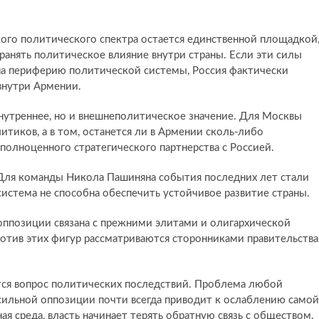
кого политического спектра остается единственной площадкой
ранять политическое влияние внутри страны. Если эти силы
на периферию политической системы, Россия фактически
внутри Армении.
нутреннее, но и внешнеполитическое значение. Для Москвы
итиков, а в том, останется ли в Армении сколь-либо
 полноценного стратегического партнерства с Россией.
 Для команды Никола Пашиняна события последних лет стали
система не способна обеспечить устойчивое развитие страны.
 оппозиции связана с прежними элитами и олигархической
ротив этих фигур рассматриваются сторонниками правительства
ётся вопрос политических последствий. Проблема любой
сильной оппозиции почти всегда приводит к ослаблению самой
я среда, власть начинает терять обратную связь с обществом.