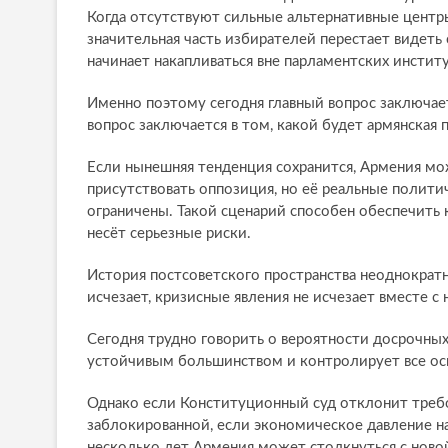
Когда отсутствуют сильные альтернативные центры
значительная часть избирателей перестает видеть
начинает накапливаться вне парламентских институ
Именно поэтому сегодня главный вопрос заключаетс
вопрос заключается в том, какой будет армянская 
Если нынешняя тенденция сохранится, Армения мо
присутствовать оппозиция, но её реальные полит
ограничены. Такой сценарий способен обеспечить 
несёт серьезные риски.
История постсоветского пространства неоднократн
исчезает, кризисные явления не исчезает вместе с
Сегодня трудно говорить о вероятности досрочны
устойчивым большинством и контролирует все ос
Однако если Конституционный суд отклонит требо
заблокированной, если экономическое давление н
несколько лет Армения может столкнуться с ново