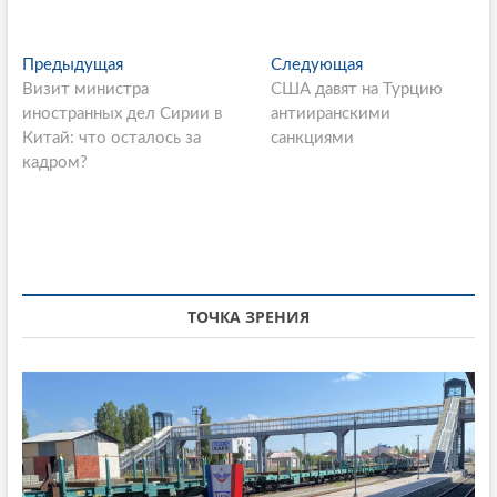
P
Предыдущая
П
Следующая
С
Визит министра
р
США давят на Турцию
л
o
иностранных дел Сирии в
е
антииранскими
е
s
Китай: что осталось за
д
санкциями
д
кадром?
ы
у
t
д
ю
n
у
щ
щ
а
a
а
я
v
я
с
i
с
т
ТОЧКА ЗРЕНИЯ
т
а
g
а
т
a
т
ь
ь
я
t
я
:
i
: