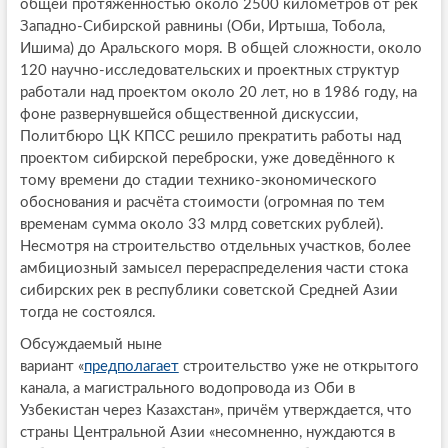
общей протяжённостью около 2500 километров от рек
Западно-Сибирской равнины (Оби, Иртыша, Тобола,
Ишима) до Аральского моря. В общей сложности, около
120 научно-исследовательских и проектных структур
работали над проектом около 20 лет, но в 1986 году, на
фоне развернувшейся общественной дискуссии,
Политбюро ЦК КПСС решило прекратить работы над
проектом сибирской переброски, уже доведённого к
тому времени до стадии технико-экономического
обоснования и расчёта стоимости (огромная по тем
временам сумма около 33 млрд советских рублей).
Несмотря на строительство отдельных участков, более
амбициозный замысел перераспределения части стока
сибирских рек в республики советской Средней Азии
тогда не состоялся.
Обсуждаемый ныне
вариант «
предполагает
строительство уже не открытого
канала, а магистрального водопровода из Оби в
Узбекистан через Казахстан», причём утверждается, что
страны Центральной Азии «несомненно, нуждаются в