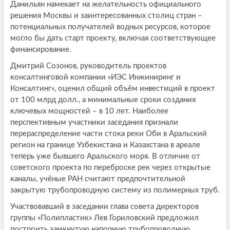
Данильян намекает на желательность официального
решения Москвы и заинтересованных столиц стран –
потенциальных получателей водных ресурсов, которое
могло бы дать старт проекту, включая соответствующее
финансирование.
Дмитрий Созонов, руководитель проектов
консалтинговой компании «ИЭС Инжиниринг и
Консалтинг», оценил общий объём инвестиций в проект
от 100 млрд долл., а минимальные сроки создания
ключевых мощностей – в 10 лет. Наиболее
перспективным участники заседания признали
перераспределение части стока реки Оби в Аральский
регион на границе Узбекистана и Казахстана в ареале
теперь уже бывшего Аральского моря. В отличие от
советского проекта по переброске рек через открытые
каналы, учёные РАН считают предпочтительной
закрытую трубопроводную систему из полимерных труб.
Участвовавший в заседании глава совета директоров
группы «Полипластик» Лев Гориловский предложил
построить замкнутую напорную трубопроводную