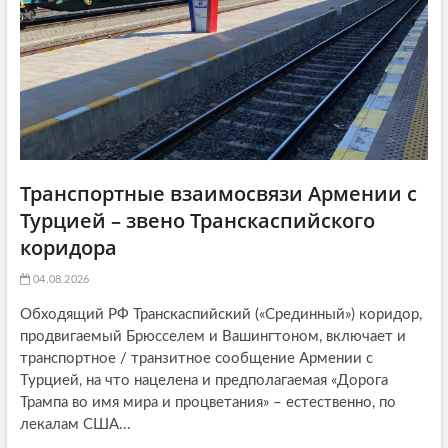
o
n
Транспортные взаимосвязи Армении с
Турцией – звено Транскаспийского
коридора
04.08.2026
Обходящий РФ Транскаспийский («Срединный») коридор,
продвигаемый Брюсселем и Вашингтоном, включает и
транспортное / транзитное сообщение Армении с
Турцией, на что нацелена и предполагаемая «Дорога
Трампа во имя мира и процветания» – естественно, по
лекалам США...