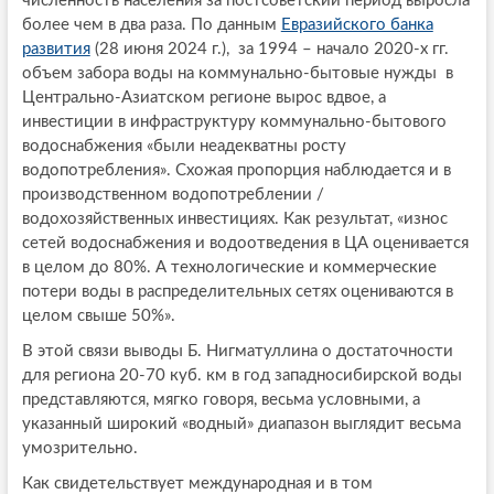
численность населения за постсоветский период выросла
более чем в два раза. По данным
Евразийского банка
развития
(28 июня 2024 г.), за 1994 – начало 2020-х гг.
объем забора воды на коммунально-бытовые нужды в
Центрально-Азиатском регионе вырос вдвое, а
инвестиции в инфраструктуру коммунально-бытового
водоснабжения «были неадекватны росту
водопотребления». Схожая пропорция наблюдается и в
производственном водопотреблении /
водохозяйственных инвестициях. Как результат, «износ
сетей водоснабжения и водоотведения в ЦА оценивается
в целом до 80%. А технологические и коммерческие
потери воды в распределительных сетях оцениваются в
целом свыше 50%».
В этой связи выводы Б. Нигматуллина о достаточности
для региона 20-70 куб. км в год западносибирской воды
представляются, мягко говоря, весьма условными, а
указанный широкий «водный» диапазон выглядит весьма
умозрительно.
Как свидетельствует международная и в том