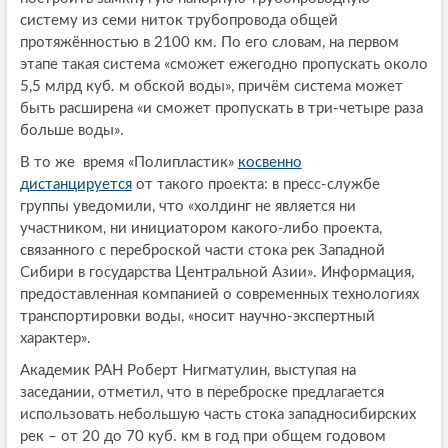
систему из семи ниток трубопровода общей
протяжённостью в 2100 км. По его словам, на первом
этапе такая система «сможет ежегодно пропускать около
5,5 млрд куб. м обской воды», причём система может
быть расширена «и сможет пропускать в три-четыре раза
больше воды».
В то же время «Полипластик»
косвенно
дистанцируется
от такого проекта: в пресс-службе
группы уведомили, что «холдинг не является ни
участником, ни инициатором какого-либо проекта,
связанного с переброской части стока рек Западной
Сибири в государства Центральной Азии». Информация,
предоставленная компанией о современных технологиях
транспортировки воды, «носит научно-экспертный
характер».
Академик РАН Роберт Нигматулин, выступая на
заседании, отметил, что в переброске предлагается
использовать небольшую часть стока западносибирских
рек – от 20 до 70 куб. км в год при общем годовом