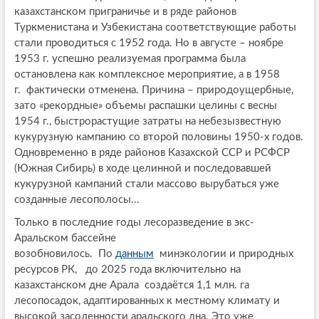
казахстанском приграничье и в ряде районов
Туркменистана и Узбекистана соответствующие работы
стали проводиться с 1952 года. Но в августе – ноябре
1953 г. успешно реализуемая программа была
остановлена как комплексное мероприятие, а в 1958
г. фактически отменена. Причина – природоущербные,
зато «рекордные» объемы распашки целины с весны
1954 г., быстрорастущие затраты на небезызвестную
кукурузную кампанию со второй половины 1950-х годов.
Одновременно в ряде районов Казахской ССР и РСФСР
(Южная Сибирь) в ходе целинной и последовавшей
кукурузной кампаний стали массово вырубаться уже
созданные лесополосы...
Только в последние годы лесоразведение в экс-
Аральском бассейне
возобновилось. По
данным
минэкологии и природных
ресурсов РК, до 2025 года включительно на
казахстанском дне Арала создаётся 1,1 млн. га
лесопосадок, адаптированных к местному климату и
высокой засоленности аральского дна. Это уже