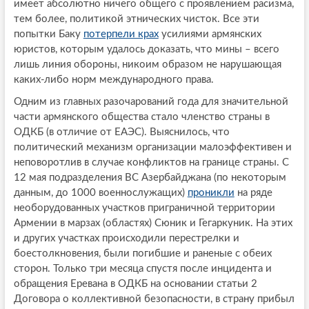
имеет абсолютно ничего общего с проявлением расизма,
тем более, политикой этнических чисток. Все эти
попытки Баку
потерпели крах
усилиями армянских
юристов, которым удалось доказать, что мины – всего
лишь линия обороны, никоим образом не нарушающая
каких-либо норм международного права.
Одним из главных разочарований года для значительной
части армянского общества стало членство страны в
ОДКБ (в отличие от ЕАЭС). Выяснилось, что
политический механизм организации малоэффективен и
неповоротлив в случае конфликтов на границе страны. С
12 мая подразделения ВС Азербайджана (по некоторым
данным, до 1000 военнослужащих)
проникли
на ряде
необорудованных участков приграничной территории
Армении в марзах (областях) Сюник и Гегаркуник. На этих
и других участках происходили перестрелки и
боестолкновения, были погибшие и раненые с обеих
сторон. Только три месяца спустя после инцидента и
обращения Еревана в ОДКБ на основании статьи 2
Договора о коллективной безопасности, в страну прибыл