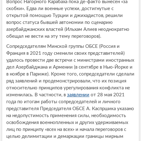
Вопрос Нагорного Карабаха пока де-факто вынесен «за
скобки». Едва ли военные успехи, достигнутые с
открытой помощью Турции и джихадистов, решили
вопрос статуса бывшей автономии по сценарию
азербайджанских властей (Ильхам Алиев неоднократно
обещал не вести на эту тему переговоров).
Сопредседателям Минской группы ОБСЕ (Россия и
Франция в 2021 году сменили своих представителей)
удалось провести две встречи с министрами иностранных
дел Азербайджана и Армении (в сентябре в Нью-Йорке и
в ноябре в Париже). Кроме того, сопредседатели сделали
ряд заявлений и продемонстрировали, что их позиция
относительно принципов урегулирования конфликта не
изменилась. В частности, в
заявлении
от 28 мая 2021
года по итогам работы сопредседателей и личного
представителя Председателя ОБСЕ А. Каспршика указано
на недопустимость применения силы, необходимость
освобождения военнопленных и других удерживаемых
лиц по принципу «всех на всех» и начала переговоров с
целью делимитации и демаркации границы мирным