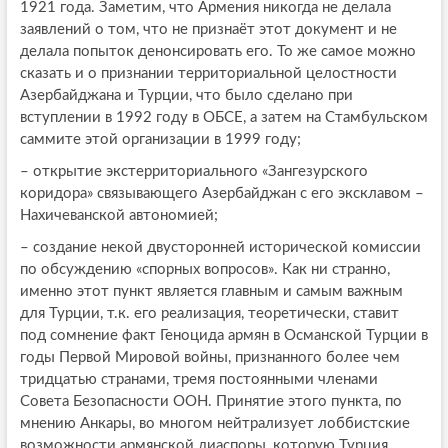
1921 года. Заметим, что Армения никогда не делала
заявлений о том, что не признаёт этот документ и не
делала попыток денонсировать его. То же самое можно
сказать и о признании территориальной целостности
Азербайджана и Турции, что было сделано при
вступлении в 1992 году в ОБСЕ, а затем на Стамбульском
саммите этой организации в 1999 году;
– открытие экстерриториального «Зангезурского
коридора» связывающего Азербайджан с его эксклавом –
Нахичеванской автономией;
– создание некой двусторонней исторической комиссии
по обсуждению «спорных вопросов». Как ни странно,
именно этот пункт является главным и самым важным
для Турции, т.к. его реализация, теоретически, ставит
под сомнение факт Геноцида армян в Османской Турции в
годы Первой Мировой войны, признанного более чем
тридцатью странами, тремя постоянными членами
Совета Безопасности ООН. Принятие этого пункта, по
мнению Анкары, во многом нейтрализует лоббистские
возможности армянской диаспоры, которую Турция