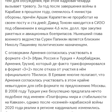
тем для обсуждения, при этом кадровая чехарда
вызывает тревогу. За год после завершения войны в
Карабахе в прошлом году, сменилось 4 министра
обороны, причём Аршак Карапетян не проработал на
своем посту и ста дней; Давид Тоноян находится в СИЗО
под обвинением в хищении 4,6 млн. долл. при закупке
ракетных и авиационных боеприпасов. Нынешний глава
военного ведомства Сурен Папикян является близким
Николу Пашиняну политическим назначенцем.
С оговорками Армения согласилась участвовать в
формате «3+3» (Иран, Россия и Турция + Азербайджан,
Армения, Грузия), который де-факто трансформировался
в формат «3+2» после отказа от участия в нём
официального Тбилиси. В Ереване многие полагают, что
Армения согласилась участвовать в этом крайне
невыгодном для себя формате по предложению Москвы.
В 2008 году Турция уже безуспешно предлагала нечто
подобное под именем «Платформы мира и стабильности
на Кавказе», однако после «осенней» карабахской войны
2020 года реалии в регионе кардинально изменились.