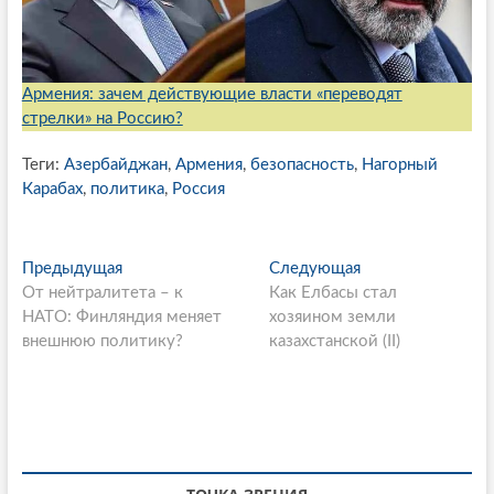
Армения: зачем действующие власти «переводят
стрелки» на Россию?
Теги:
Азербайджан
,
Армения
,
безопасность
,
Нагорный
Карабах
,
политика
,
Россия
P
Предыдущая
П
Следующая
С
От нейтралитета – к
р
Как Елбасы стал
л
o
НАТО: Финляндия меняет
е
хозяином земли
е
s
внешнюю политику?
д
казахстанской (II)
д
ы
у
t
д
ю
n
у
щ
щ
а
a
а
я
v
я
с