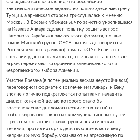
Складывается впечатление, что российское
внешнеполитическое ведомство пошло здесь навстречу
Турции, а армянская сторона прислушалась к мнению
Москвы. В Ереване убеждены, что заметно укрепившаяся
на Кавказе Анкара сделает попытку решить вопрос
Нагорного Карабаха в рамках этого формата, т.е. вне
рамок Минской группы ОБСЕ, пытаясь договориться
Россией именно в рамках формата «3+2». Если этот
сценарий удастся реализовать, то Запад останется «вне
игры», переживают сторонники «американского» и
«европейского» выбора Армении.
Участие Еревана (в потенциально весьма неустойчивом)
переговорном формате с вовлечением Анкары и Баку
вполне логично подкрепляется попытками наладить
диалог, конечной целью которого стало бы
восстановление дипломатических отношений и
разблокирование закрытых коммуникационных путей.
При этом «реваншистских» групп и политических
течений, против которых действующие власти ведут
непримиримую борьбу, указывают на агрессивную по