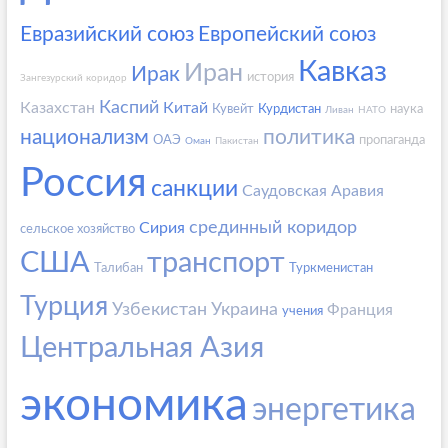
Евразийский союз
Европейский союз
Кавказ
Иран
Ирак
история
Зангезурский коридор
Каспий
Казахстан
Китай
Кувейт
Курдистан
наука
Ливан
НАТО
национализм
политика
ОАЭ
пропаганда
Оман
Пакистан
Россия
санкции
Саудовская Аравия
срединный коридор
Сирия
сельское хозяйство
США
транспорт
Талибан
Туркменистан
Турция
Узбекистан
Украина
Франция
учения
Центральная Азия
экономика
энергетика