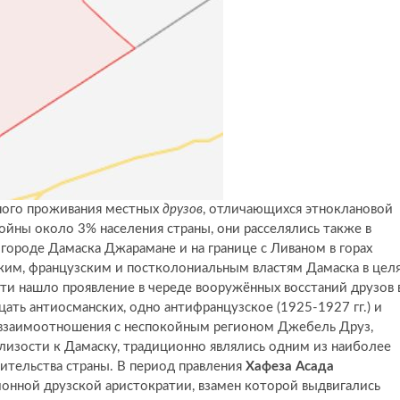
тного проживания местных
друзов
, отличающихся этноклановой
ойны около 3% населения страны, они расселялись также в
городе Дамаска Джарамане и на границе с Ливаном в горах
ким, французским и постколониальным властям Дамаска в цел
ти нашло проявление в череде вооружённых восстаний друзов 
дцать антиосманских, одно антифранцузское (1925-1927 гг.) и
не взаимоотношения с неспокойным регионом Джебель Друз,
изости к Дамаску, традиционно являлись одним из наиболее
ительства страны. В период правления
Хафеза Асада
онной друзской аристократии, взамен которой выдвигались