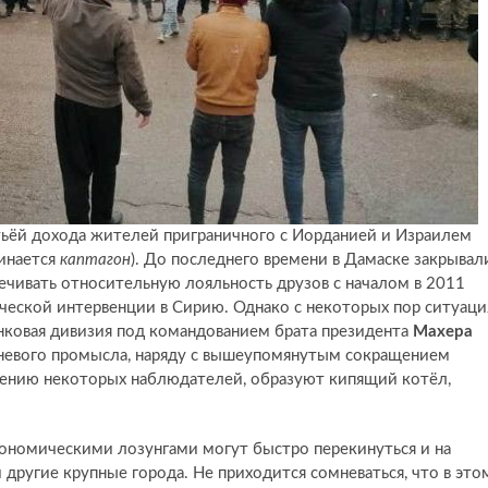
атьёй дохода жителей приграничного с Иорданией и Израилем
минается
каптагон
). До последнего времени в Дамаске закрывал
спечивать относительную лояльность друзов с началом в 2011
ческой интервенции в Сирию. Однако с некоторых пор ситуаци
анковая дивизия под командованием брата президента
Махера
еневого промысла, наряду с вышеупомянутым сокращением
нению некоторых наблюдателей, образуют кипящий котёл,
кономическими лозунгами могут быстро перекинуться и на
 другие крупные города. Не приходится сомневаться, что в это