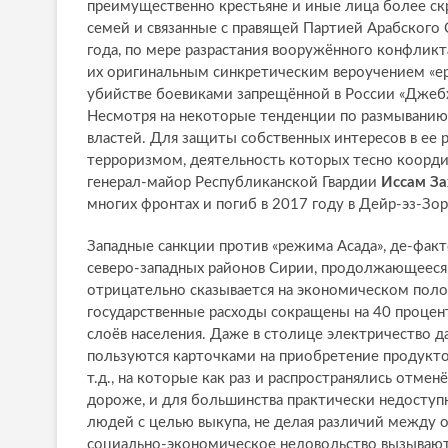
преимущественно крестьяне и иные лица более с
семей и связанные с правящей Партией Арабского 
года, по мере разрастания вооружённого конфликт
их оригинальным синкретическим вероучением «ер
убийстве боевиками запрещённой в России «Джебх
Несмотря на некоторые тенденции по размыванию 
властей. Для защиты собственных интересов в ее
терроризмом, деятельность которых тесно координ
генерал-майор Республиканской Гвардии
Иссам З
многих фронтах и погиб в 2017 году в Дейр-эз-Зор
Западные санкции против «режима Асада», де-фак
северо-западных районов Сирии, продолжающееся р
отрицательно сказывается на экономическом поло
государственные расходы сокращены на 40 процен
слоёв населения. Даже в столице электричество 
пользуются карточками на приобретение продукто
т.д., на которые как раз и распространялись отме
дороже, и для большинства практически недоступн
людей с целью выкупа, не делая различий между 
социально-экономическое недовольство вызывают