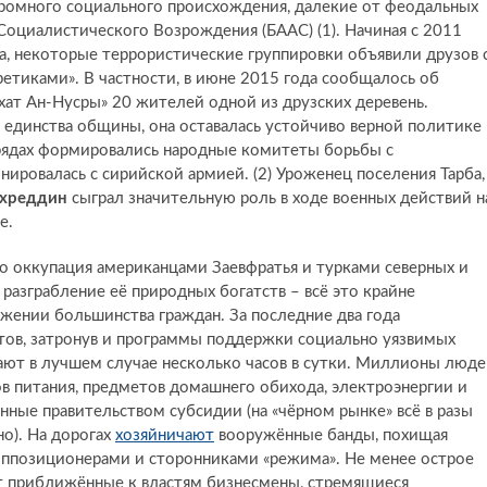
кромного социального происхождения, далекие от феодальных
Социалистического Возрождения (БААС) (1). Начиная с 2011
а, некоторые террористические группировки объявили друзов 
етиками». В частности, в июне 2015 года сообщалось об
ат Ан-Нусры» 20 жителей одной из друзских деревень.
единства общины, она оставалась устойчиво верной политике
 рядах формировались народные комитеты борьбы с
ировалась с сирийской армией. (2) Уроженец поселения Тарба,
ахреддин
сыграл значительную роль в ходе военных действий н
е.
то оккупация американцами Заевфратья и турками северных и
азграбление её природных богатств – всё это крайне
жении большинства граждан. За последние два года
тов, затронув и программы поддержки социально уязвимых
дают в лучшем случае несколько часов в сутки. Миллионы люд
в питания, предметов домашнего обихода, электроэнергии и
нённые правительством субсидии (на «чёрном рынке» всё в разы
о). На дорогах
хозяйничают
вооружённые банды, похищая
оппозиционерами и сторонниками «режима». Не менее острое
 приближённые к властям бизнесмены, стремящиеся