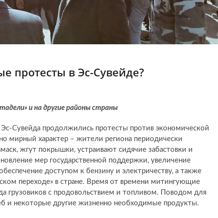
ые протесты в Эс-Сувейде?
адели» и на другие районы страны
и Эс-Сувейда продолжились протесты против экономической
но мирный характер – жители региона периодически
амаск, жгут покрышки, устраивают сидячие забастовки и
бновление мер государственной поддержки, увеличение
 обеспечение доступом к бензину и электричеству, а также
ком переходе» в стране. Время от времени митингующие
да грузовиков с продовольствием и топливом. Поводом для
леб и некоторые другие жизненно необходимые продукты.