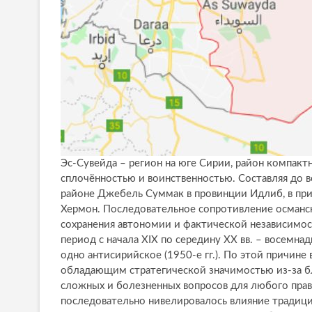
Эс-Сувейда – регион на юге Сирии, район компак
сплочённостью и воинственностью. Составляя до в
районе Джебель Суммак в провинции Идлиб, в при
Хермон. Последовательное сопротивление османс
сохранения автономии и фактической независимос
период с начала XIX по середину ХХ вв. – восемна
одно антисирийское (1950-е гг.). По этой причи
обладающим стратегической значимостью из-за бл
сложных и болезненных вопросов для любого прав
последовательно нивелировалось влияние традици