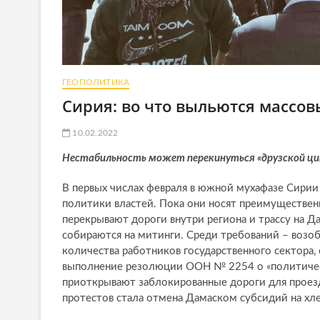
ГЕОПОЛИТИКА
Сирия: во что выльются массов
10.02.2022
Нестабильность может перекинуться «друзской цит
В первых числах февраля в южной мухафазе Сири
политики властей. Пока они носят преимуществен
перекрывают дороги внутри региона и трассу на Д
собираются на митинги. Среди требований – возо
количества работников государственного сектора,
выполнение резолюции ООН № 2254 о «политичес
приоткрывают заблокированные дороги для проез
протестов стала отмена Дамаском субсидий на х