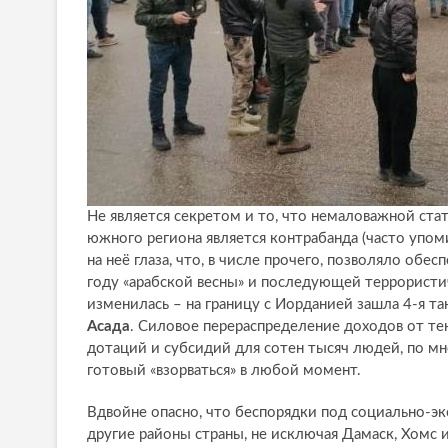
Не является секретом и то, что немаловажной ст
южного региона является контрабанда (часто упо
на неё глаза, что, в числе прочего, позволяло обе
году «арабской весны» и последующей террористи
изменилась – на границу с Иорданией зашла 4-я т
Асада
. Силовое перераспределение доходов от т
дотаций и субсидий для сотен тысяч людей, по м
готовый «взорваться» в любой момент.
Вдвойне опасно, что беспорядки под социально-э
другие районы страны, не исключая Дамаск, Хомс и