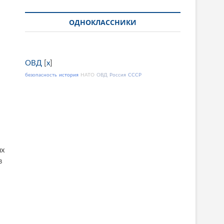
ОДНОКЛАССНИКИ
ОВД
[
x
]
безопасность
история
НАТО
ОВД
Россия
СССР
ях
в