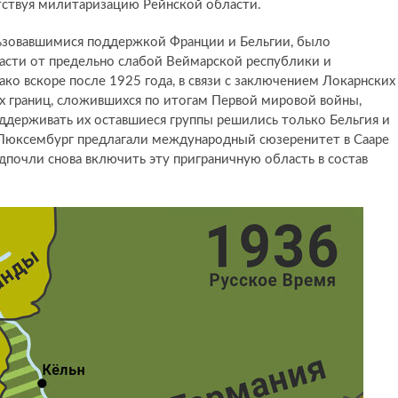
етствуя милитаризацию Рейнской области.
льзовавшимися поддержкой Франции и Бельгии, было
асти от предельно слабой Веймарской республики и
ко вскоре после 1925 года, в связи с заключением Локарнских
х границ, сложившихся по итогам Первой мировой войны,
оддерживать их оставшиеся группы решились только Бельгия и
 Люксембург предлагали международный сюзеренитет в Сааре
почли снова включить эту приграничную область в состав