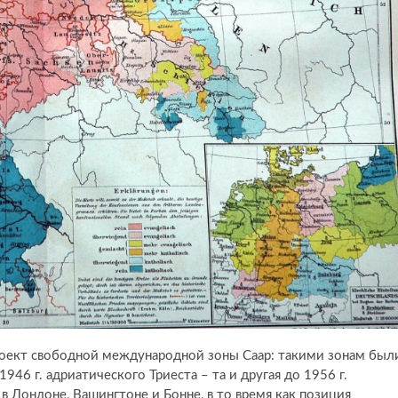
оект свободной международной зоны Саар: такими зонам был
1946 г. адриатического Триеста – та и другая до 1956 г.
в Лондоне, Вашингтоне и Бонне, в то время как позиция