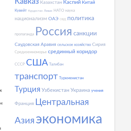
Кавказ
Каспий
Казахстан
Китай
Кувейт
НАТО
наука
Курдистан
Ливан
политика
национализм
ОАЭ
ОВД
Россия
санкции
пропаганда
Саудовская Аравия
Сирия
сельское хозяйство
срединный коридор
Средиземноморье
США
СССР
Талибан
транспорт
Туркменистан
Турция
Узбекистан
Украина
к
учения
Центральная
ом
Франция
экономика
Азия
и