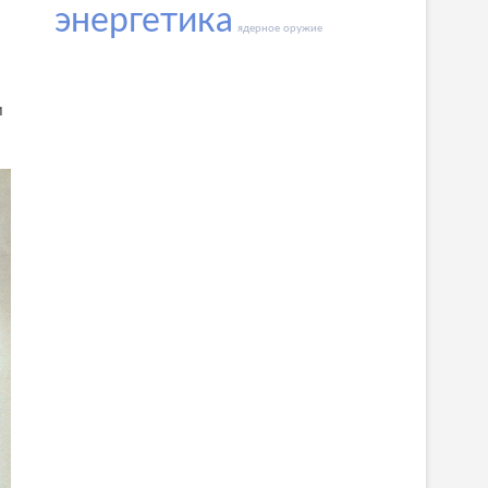
энергетика
ядерное оружие
и