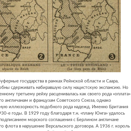
ферные государства в рамках Рейнской области и Саара,
обны сдерживать набиравшую силу нацистскую экспансию. Но
ленному третьему рейху расценивалась как своего рода «оплата»
ого англичанам и французам Советского Союза, однако
лную иллюзорность подобного рода надежд. Именно Британия
0-е годы. В 1929 году благодаря т.н. «плану Юнга» удалось
 подписанием морского соглашения с Берлином англичане
о флота в нарушение Версальского договора. А 1936 г. король