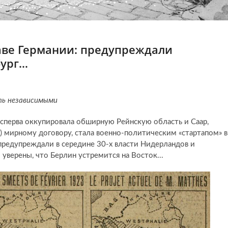
таве Германии: предупреждали
бург…
ть независимыми
я сперва оккупировала обширную Рейнскую область и Саар,
) мирному договору, стала военно-политическим «стартапом» в
 предупреждали в середине 30-х власти Нидерландов и
верены, что Берлин устремится на Восток...