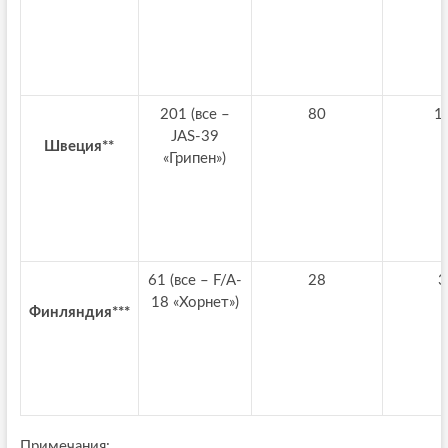
201 (все –
80
1
JAS-39
Швеция**
«Грипен»)
61 (все – F/A-
28
3
18 «Хорнет»)
Финляндия***
Примечания: