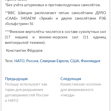
*Без учёта штурмовых и противолодочных самолётов.
**ВВС Швеции располагают пятью самолётами ДРЛО
«СААБ» 340AEW «Эриай» и двумя самолётами РЭБ
«Гольфстрим» IV.
***Финские вертолёты числятся в составе сухопутных сил
(17 машин) и военно-морских сил (11 единиц
винтокрылой техники).
Константин Фёдоров
Теги:
НАТО
,
Россия
,
Северная Европа
,
США
,
Финляндия
P
Предыдущая
П
Следующая
С
Польшу используют как
р
Казахстанская «солома»
л
o
таран для разрушения
е
для американского
е
s
договоренностей России
д
«гнезда»
д
и НАТО
ы
у
t
д
ю