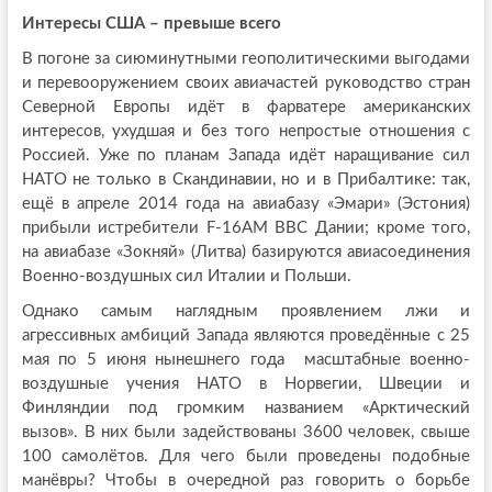
Интересы США – превыше всего
В погоне за сиюминутными геополитическими выгодами
и перевооружением своих авиачастей руководство стран
Северной Европы идёт в фарватере американских
интересов, ухудшая и без того непростые отношения с
Россией. Уже по планам Запада идёт наращивание сил
НАТО не только в Скандинавии, но и в Прибалтике: так,
ещё в апреле 2014 года на авиабазу «Эмари» (Эстония)
прибыли истребители F-16АМ ВВС Дании; кроме того,
на авиабазе «Зокняй» (Литва) базируются авиасоединения
Военно-воздушных сил Италии и Польши.
Однако самым наглядным проявлением лжи и
агрессивных амбиций Запада являются проведённые с 25
мая по 5 июня нынешнего года масштабные военно-
воздушные учения НАТО в Норвегии, Швеции и
Финляндии под громким названием «Арктический
вызов». В них были задействованы 3600 человек, свыше
100 самолётов. Для чего были проведены подобные
манёвры? Чтобы в очередной раз говорить о борьбе