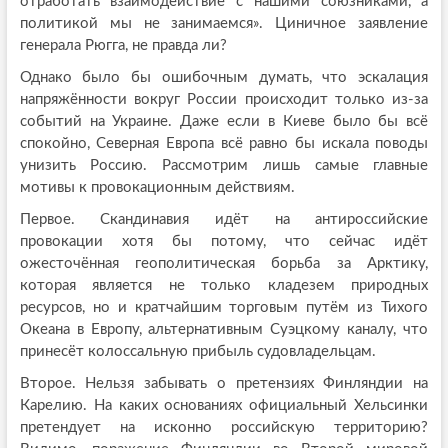
отработать взаимодействие с нашими союзниками, а
политикой мы не занимаемся». Циничное заявление
генерала Рюгга, не правда ли?
Однако было бы ошибочным думать, что эскалация
напряжённости вокруг России происходит только из-за
событий на Украине. Даже если в Киеве было бы всё
спокойно, Северная Европа всё равно бы искала поводы
унизить Россию. Рассмотрим лишь самые главные
мотивы к провокационным действиям.
Первое. Скандинавия идёт на антироссийские
провокации хотя бы потому, что сейчас идёт
ожесточённая геополитическая борьба за Арктику,
которая является не только кладезем природных
ресурсов, но и кратчайшим торговым путём из Тихого
Океана в Европу, альтернативным Суэцкому каналу, что
принесёт колоссальную прибыль судовладельцам.
Второе. Нельзя забывать о претензиях Финляндии на
Карелию. На каких основаниях официальный Хельсинки
претендует на исконно российскую территорию?