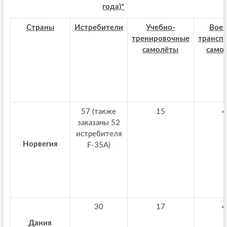
года)*
Страны
Истребители
Учебно-
Воен
тренировочные
трансп
самолёты
само
57 (также
15
4
заказаны 52
истребителя
Норвегия
F-35A)
30
17
4
Дания