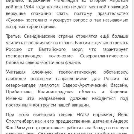
Видимо, поражение Финляндии во Второй мировой
войне в 1944 году до сих пор не даёт местной правящей
верхушке спокойно спать, поэтому правительство
«Суоми» постоянно муссирует вопрос о так называемых
«спорных территориях».
Третье. Скандинавские страны стремятся ещё больше
усилить своё влияние на страны Балтии с целью отрезать
Россию от Балтийского моря, что гарантирует
господствующее положение Североатлантического
блока на северо-восточном фланге.
Учитывая сложную геополитическую обстановку,
наиболее опасными направлениями для России на
северо-западе являются Северо-Арктический бассейн,
Прибалтика, Калининградская область и Карелия.
Именно эти направления должны находиться под
постоянным контролем нашей авиации.
При этом нынешний генсек НАТО норвежец Йенс
Столтенберг, как и его предшественник, датчанин Андерс
Фог Расмуссен, продолжает работать на Запад на полную