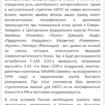
определена роль своеобразного антироссийского тарана
в наступательной стратегии НАТО на северо-восточном
фланге; наличие авиабаз вблизи наших границ имеет
исключительное географическое и временное
преимущество при планируемой атаке целей в Северо-
Западном и Центральном федеральном округах России.
Авиабазы «Роннебю», «Лулео» (Швеция), «Будё»,
«Га́рдермуэн», «Бардуфосс» (Норвегия), «Рованиеми»,
«Куопио», «Тампере» (Финляндия) – вот далеко не полный
их список, которые используются авиацией
Североатлантического блока. Так, в Будё дислоцируются
истребители
F
-16
A
(132-е авиакрыло), патрульные
вертолёты S-61 «Си Кинг» (330-я эскадрилья), зенитно-
ракетные комплексы NASAMS (приняты на вооружение в
1994 году) и национальная группа быстрого
реагирования. При этом упомянутая база является
стратегически важной для НАТО из-за географической
близости к РФ и постоянно модернизируется.
В этих условиях России необходимо усилить свои
авиационные группировки в Карелии, на Кольском