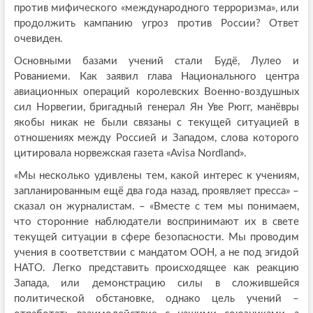
против мифического «международного терроризма», или
продолжить кампанию угроз против России? Ответ
очевиден.
Основными базами учений стали Будё, Лулео и
Рованиеми. Как заявил глава Национального центра
авиационных операций королевских Военно-воздушных
сил Норвегии, бригадный генерал Ян Уве Рюгг, манёвры
якобы никак не были связаны с текущей ситуацией в
отношениях между Россией и Западом, слова которого
цитировала норвежская газета «Avisa Nordland».
«Мы несколько удивлены тем, какой интерес к учениям,
запланированным ещё два года назад, проявляет пресса» –
сказал он журналистам. – «Вместе с тем мы понимаем,
что сторонние наблюдатели воспринимают их в свете
текущей ситуации в сфере безопасности. Мы проводим
учения в соответствии с мандатом ООН, а не под эгидой
НАТО. Легко представить происходящее как реакцию
Запада, или демонстрацию силы в сложившейся
политической обстановке, однако цель учений –