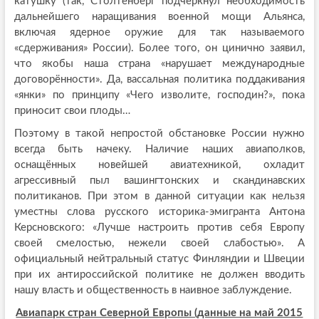
катушку (так, Столтенберг подчеркнул необходимость
дальнейшего наращивания военной мощи Альянса,
включая ядерное оружие для так называемого
«сдерживания» России). Более того, он цинично заявил,
что якобы наша страна «нарушает международные
договорённости». Да, вассальная политика поддакивания
«янки» по принципу «Чего изволите, господин?», пока
приносит свои плоды…
Поэтому в такой непростой обстановке России нужно
всегда быть начеку. Наличие наших авиаполков,
оснащённых новейшей авиатехникой, охладит
агрессивный пыл вашингтонских и скандинавских
политиканов. При этом в данной ситуации как нельзя
уместны слова русского историка-эмигранта Антона
Керсновского: «Лучше настроить против себя Европу
своей смелостью, нежели своей слабостью». А
официальный нейтральный статус Финляндии и Швеции
при их антироссийской политике не должен вводить
нашу власть и общественность в наивное заблуждение.
Авиапарк стран Северной Европы (данные на май 2015