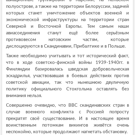
полуострове, а также на территории Белоруссии, задачей
которых станет уничтожение объектов военной и
экономической инфраструктуры на территории стран
Северной и Восточной Европы. Тем самым наши
авиасоединения станут ещё более серьёзным
противовесом натовским частям, которые
дислоцируются в Скандинавии, Прибалтике и в Польше.
Также необходимо учитывать и тот исторический факт,
что в ходе советско-финской войны 1939-1940гг. в
Финляндии базировалась шведская добровольческая
эскадрилья, участвовавшая в боевых действиях против
советской авиации, так что нынешнюю двуличную
политику официального Стокгольма оставлять без
внимания нельзя.
Совершенно очевидно, что ВВС скандинавских стран в
случае военного конфликта с Россией попросту
прекратят своё существование. И в настоящее время
воинственным потомкам викингов живётся очень
неспокойно, которые продолжают нагнетать обстановку.