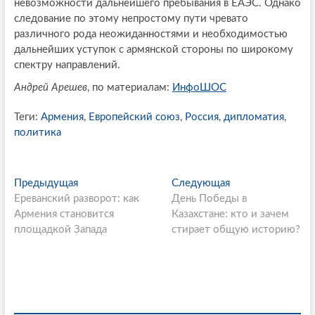
невозможности дальнейшего пребывания в ЕАЭС. Однако
следование по этому непростому пути чревато
различного рода неожиданностями и необходимостью
дальнейших уступок с армянской стороны по широкому
спектру направлений.
Андрей Арешев
, по материалам:
ИнфоШОС
Теги:
Армения
,
Европейский союз
,
Россия
,
дипломатия
,
политика
P
Предыдущая
П
Следующая
С
Ереванский разворот: как
р
День Победы в
л
o
Армения становится
е
Казахстане: кто и зачем
е
s
площадкой Запада
д
стирает общую историю?
д
ы
у
t
д
ю
n
у
щ
щ
а
a
а
я