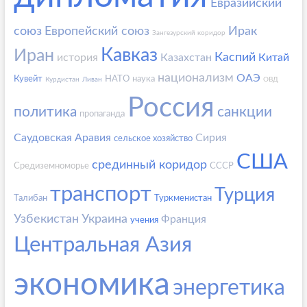
Евразийский
союз
Европейский союз
Ирак
Зангезурский коридор
Кавказ
Иран
Каспий
история
Казахстан
Китай
национализм
ОАЭ
Кувейт
НАТО
наука
Курдистан
Ливан
ОВД
Россия
политика
санкции
пропаганда
Саудовская Аравия
Сирия
сельское хозяйство
США
срединный коридор
Средиземноморье
СССР
транспорт
Турция
Талибан
Туркменистан
Узбекистан
Украина
Франция
учения
Центральная Азия
экономика
энергетика