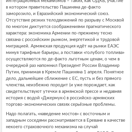
интеграционных механизмов – таких, как ОДКБ, участие
в котором правительство Пашиняна де-факто
заморозило, и Евразийский экономический союз.
Отсутствие резких телодвижений по разрыву с Москвой
по многом диктуется соображениями прагматического
характера: экономика Армении по-прежнему тесно
связана с российским рынком, энергетикой и трудовой
миграцией. Армянская продукция идёт на рынки ЕАЭС
минуя тарифные барьеры, а поставки «голубого топлива»
осуществляются по де-факто льготным ценам, о чем в
очередной раз напомнил Президент России Владимир
Путин, принимая в Кремле Пашиняна 1 апреля. Понятное
дело, дальнейшее сближение с ЕС, пусть и без прямого
членства, неизбежно породит (и уже порождает, как
свидетельствуют утечки в армянской прессе и недавняя
история с водой «Джермук») в российско-армянских
торгово-экономических связях серьёзные проблемы.
Надо полагать, «наведение мостов» с восточным и
западным соседями рассматривается в Ереване в качестве
некоего страховочного механизма на случай