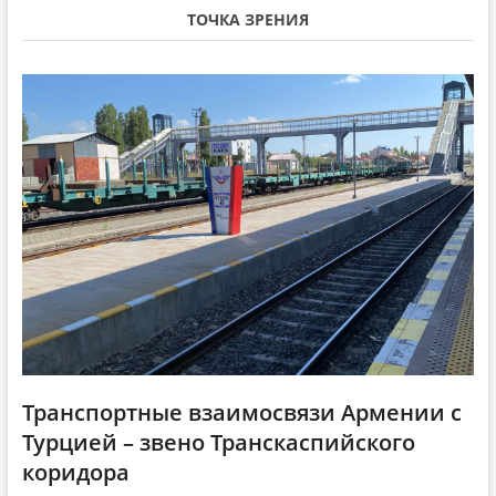
v
я
с
ТОЧКА ЗРЕНИЯ
i
с
т
т
а
g
а
т
a
т
ь
ь
я
t
я
:
i
:
o
n
Транспортные взаимосвязи Армении с
Турцией – звено Транскаспийского
коридора