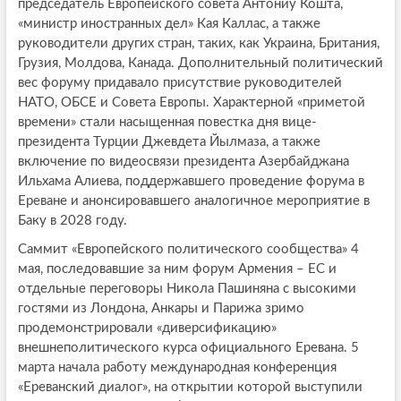
председатель Европейского совета Антониу Кошта,
«министр иностранных дел» Кая Каллас, а также
руководители других стран, таких, как Украина, Британия,
Грузия, Молдова, Канада. Дополнительный политический
вес форуму придавало присутствие руководителей
НАТО, ОБСЕ и Совета Европы. Характерной «приметой
времени» стали насыщенная повестка дня вице-
президента Турции Джевдета Йылмаза, а также
включение по видеосвязи президента Азербайджана
Ильхама Алиева, поддержавшего проведение форума в
Ереване и анонсировавшего аналогичное мероприятие в
Баку в 2028 году.
Саммит «Европейского политического сообщества» 4
мая, последовавшие за ним форум Армения – ЕС и
отдельные переговоры Никола Пашиняна с высокими
гостями из Лондона, Анкары и Парижа зримо
продемонстрировали «диверсификацию»
внешнеполитического курса официального Еревана. 5
марта начала работу международная конференция
«Ереванский диалог», на открытии которой выступили