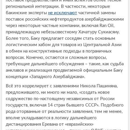
поставок продовольствия и иных аспектов более тесной
региональной интеграции. В частности, некоторые
бакинские эксперты
не исключают
частичной замены
поставок российских нефтепродуктов азербайджанскими
через некоторые частные компании, включая Ran Oil,
принадлежащую небезызвестному Хачатуру Сукиасяну.
Более того, Баку предлагает соседям стать основным
логистическим хабом для товаров из Центральной Азии
в обмен на конструктивные подходы в пограничных
вопросах. Конечно, остаются и сложные вопросы,
требующие дальнейшего обсуждения – такие, как судьба
анклавов и реализация продвигаемой официальным Баку
концепции «Западного Азербайджана».
Всё это коррелирует с заявлениями Никола Пашиняна,
предложившего, ни много ни мало, «создать новое
содружество по-настоящему независимых от России
государств, включая 14 стран бывшего СССР». Подобного
рода оторванные от реальности заявления, тем не менее,
вполне укладываются в логику дальнейшего
дистанцирования Еревана от «евразийских»