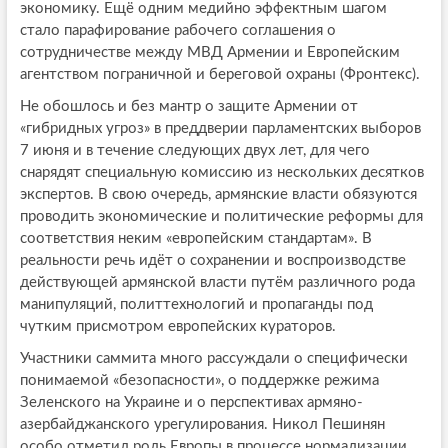
экономику. Ещё одним медийно эффектным шагом
стало парафирование рабочего соглашения о
сотрудничестве между МВД Армении и Европейским
агентством пограничной и береговой охраны (Фронтекс).
Не обошлось и без мантр о защите Армении от
«гибридных угроз» в преддверии парламентских выборов
7 июня и в течение следующих двух лет, для чего
снарядят специальную комиссию из нескольких десятков
экспертов. В свою очередь, армянские власти обязуются
проводить экономические и политические реформы для
соответствия неким «европейским стандартам». В
реальности речь идёт о сохранении и воспроизводстве
действующей армянской власти путём различного рода
манипуляций, политтехнологий и пропаганды под
чутким присмотром европейских кураторов.
Участники саммита много рассуждали о специфически
понимаемой «безопасности», о поддержке режима
Зеленского на Украине и о перспективах армяно-
азербайджанского урегулирования. Никол Пешинян
особо отметил роль Европы в процессе нормализации