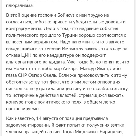
плюрализма.
В этой оценке госпожи Бойнсуз с ней трудно не
согласиться, либо же привести убедительные доводы и
контраргументы. Дело в том, что недавние события
политического прошлого Турции хорошо соотносятся с
вынесенным вердиктом. Надо напомнить, что в августе
находящийся в заточении Имамоглу заявил, что в случае
отказа ЦИК по его кандидатуре он поддержит
альтернативного кандидата. Уже тогда было понятно, что
им может стать либо мэр Анкары Мансур Яваш, либо
глава СНР Озгюр Озель. Если же присовокупить к этому
обстоятельству тот факт, что этим летом оппозиция
нисколько не утратила инициативу и не ослабила хватку,
то истеричные действия властей, стремящихся выжать
конкурентов с политического поля, в общем легко
прогнозируемы.
Как известно, 14 августа оппозиция предъявила
задокументированный факт попытки получения взятки
членом правящей партии. Тогда Мюджахит Биринджи,