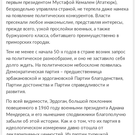
первым президентом Мустафой Кемалем (Ататюрк),
безраздельно управляла страной, не терпела даже намека
на появление политических конкурентов. Власти
пресекали любое инакомыслие, представляя интересы,
прежде всего, узкой прослойки военных, а также
буржуазного класса, обитавшего преимущественно в
приморских городах.
Тем не менее с начала 50-х годов в стране возник запрос
на политическое разнообразие, и оно не заставило себя
долго ждать. На политическом небосклоне появилась
Демократическая партия – предшественница
эрбакановской и эрдогановской Партии благоденствия,
Партии достоинства и Партии справедливости и
развития.
По всей видимости, Эрдоган, большой поклонник
повешенного в 1960 году военными президента Аднана
Мендереса, и его нынешние сподвижники благополучно
забыли об этой истории. Как и о том, что их партия в
идеологическом измерении давно отошла от
декларируемых ценностей. Из партии турецкой