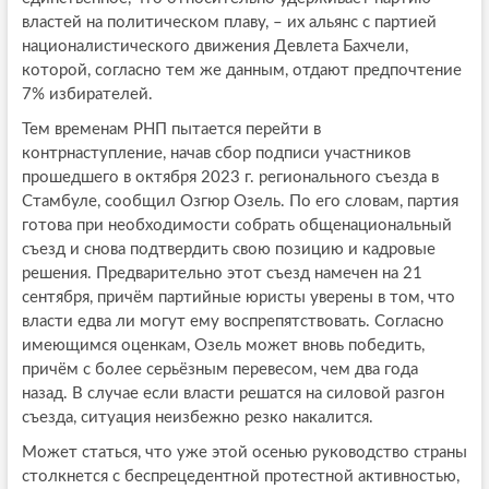
властей на политическом плаву, – их альянс с партией
националистического движения Девлета Бахчели,
которой, согласно тем же данным, отдают предпочтение
7% избирателей.
Тем временам РНП пытается перейти в
контрнаступление, начав сбор подписи участников
прошедшего в октября 2023 г. регионального съезда в
Стамбуле, сообщил Озгюр Озель. По его словам, партия
готова при необходимости собрать общенациональный
съезд и снова подтвердить свою позицию и кадровые
решения. Предварительно этот съезд намечен на 21
сентября, причём партийные юристы уверены в том, что
власти едва ли могут ему воспрепятствовать. Согласно
имеющимся оценкам, Озель может вновь победить,
причём с более серьёзным перевесом, чем два года
назад. В случае если власти решатся на силовой разгон
съезда, ситуация неизбежно резко накалится.
Может статься, что уже этой осенью руководство страны
столкнется с беспрецедентной протестной активностью,