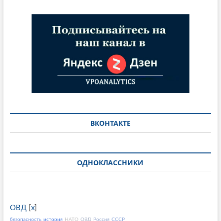
ВКОНТАКТЕ
ОДНОКЛАССНИКИ
ОВД
[
x
]
безопасность
история
НАТО
ОВД
Россия
СССР