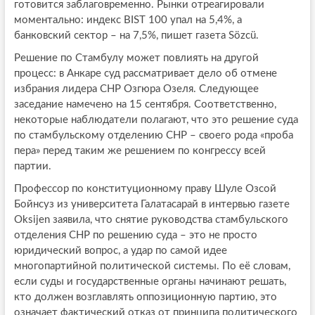
готовится заблаговременно. Рынки отреагировали
моментально: индекс BIST 100 упал на 5,4%, а
банковский сектор – на 7,5%, пишет газета Sözcü.
Решение по Стамбулу может повлиять на другой
процесс: в Анкаре суд рассматривает дело об отмене
избрания лидера СНР Озгюра Озеля. Следующее
заседание намечено на 15 сентября. Соответственно,
некоторые наблюдатели полагают, что это решение суда
по стамбульскому отделению CHP – своего рода «проба
пера» перед таким же решением по конгрессу всей
партии.
Профессор по конституционному праву Шуле Озсой
Бойнсуз из университета Галатасарай в интервью газете
Oksijen заявила, что снятие руководства стамбульского
отделения CHP по решению суда – это не просто
юридический вопрос, а удар по самой идее
многопартийной политической системы. По её словам,
если суды и государственные органы начинают решать,
кто должен возглавлять оппозиционную партию, это
означает фактический отказ от принципа политического