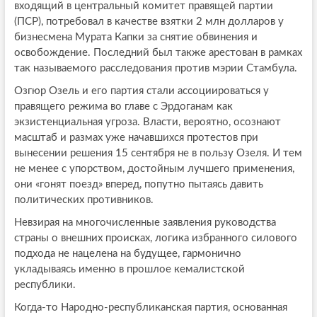
входящий в центральный комитет правящей партии
(ПСР), потребовал в качестве взятки 2 млн долларов у
бизнесмена Мурата Капки за снятие обвинения и
освобождение. Последний был также арестован в рамках
так называемого расследования против мэрии Стамбула.
Озгюр Озель и его партия стали ассоциироваться у
правящего режима во главе с Эрдоганам как
экзистенциальная угроза. Власти, вероятно, осознают
масштаб и размах уже начавшихся протестов при
вынесении решения 15 сентября не в пользу Озеля. И тем
не менее с упорством, достойным лучшего применения,
они «гонят поезд» вперед, попутно пытаясь давить
политических противников.
Невзирая на многочисленные заявления руководства
страны о внешних происках, логика избранного силового
подхода не нацелена на будущее, гармонично
укладываясь именно в прошлое кемалистской
республики.
Когда-то Народно-республиканская партия, основанная