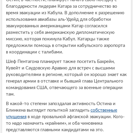
благодарности лидерам Катара за сотрудничество во
время эвакуации из Кабула. В дополнение к разрешению
использования авиабазы аль-Удейд для обработки
эвакуированных американцами Катар согласился
разместить у себя американскую дипломатическую
миссию, которая покинула Кабул. Катарцы также
предложили помощь в открытии кабульского аэропорта
в координации с талибами.
Шеф Пентагона планирует также посетить Бахрейн,
Кувейт и Саудовскую Аравию для встреч с высшими
руководителями в регионе, который он хорошо знает как
генерал армии в отставке и бывший глава Центрального
командования США, отвечающего за военные операции
там.
В какой-то степени запоздалая активность Остина и
Блинкена выглядит попыткой загладить
собственные
упущения
в ходе провальной афганской эвакуации. Кого-
то надо назначить «крайним», и оба чиновника
представляются главными кандидатами на это.