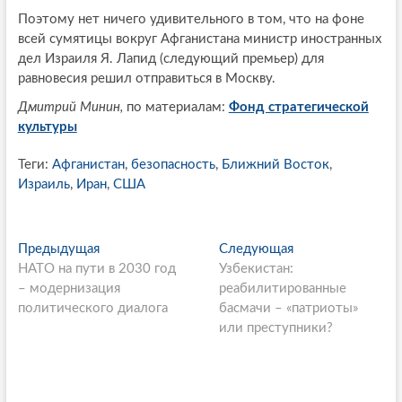
Поэтому нет ничего удивительного в том, что на фоне
всей сумятицы вокруг Афганистана министр иностранных
дел Израиля Я. Лапид (следующий премьер) для
равновесия решил отправиться в Москву.
Дмитрий Минин,
по материалам:
Фонд стратегической
культуры
Теги:
Афганистан
,
безопасность
,
Ближний Восток
,
Израиль
,
Иран
,
США
P
Предыдущая
П
Следующая
С
НАТО на пути в 2030 год
р
Узбекистан:
л
o
– модернизация
е
реабилитированные
е
s
политического диалога
д
басмачи – «патриоты»
д
ы
или преступники?
у
t
д
ю
n
у
щ
щ
а
a