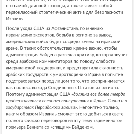
его самой длинной границы, а также являет собой
первоклассный стратегический актив для безопасности
Израиля.
После ухода США из Афганистана, по мнению
израильских экспертов, борьба в регионе за вывод
американских войск будет сосредоточена на иракской
арене. В таких обстоятельствах крайне важно, чтобы
администрация Байдена развеяла критику, которая звучит
среди арабских комментаторов по поводу слабости
американской поддержки, и предотвратила склонность
арабских государств к умиротворению Ирана в попытке
подстраховаться перед лицом того, что воспринимается
как процесс выхода Соединенных Штатов из региона.
Поэтому администрация США
«должна все более твердо
придерживаться военного присутствия в Ираке, Сирии и в
государствах Персидского залива»
. Непонятно только,
каким образом Израиль сможет этого добиться в свете
полного фиаско переговоров на эту тему «временного»
премьера Беннета со «спящим» Байденом.