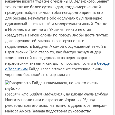
накануне визита туда же с Украины В. Зеленского, Беннет
точно так же более суток ждал, когда американский
президент найдет силы, чтобы ненадолго принять его
для беседы. Результат в обоих случаях был примерно
одинаковый – невнятный и малорезультативный. Только
в Израиле, в отличие от Украины, никто не стал
«раздувать из мухи слона» по поводу якобы достигнутых
договоренностей, указав на растерянность и
подавленность Байдена. А самой обсуждаемой темой в
израильских СМИ стало то, как быстро заснул лидер
«единственной сверхдержавы» на переговорах с
израильским визави и как долго проспал. То, что в
беседе
с Зеленским
Байден впал в такое же состояние, лишь
укрепило беспокойство израильтян.
Говорят, что Байден «задумался», но как-то очень глубоко
Институт политики и стратегии Израиля
(IPS)
под
руководством его исполнительного директора генерал-
майора Амоса Галаада подготовил руководству