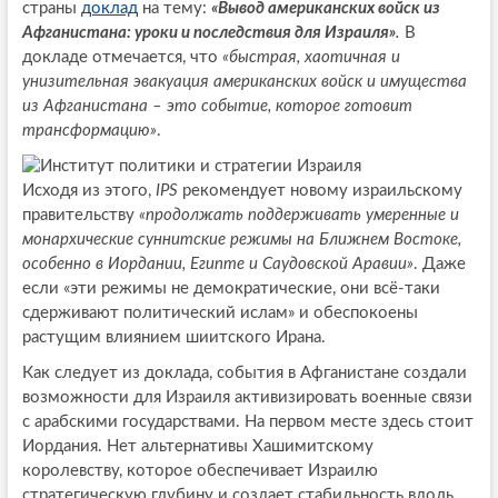
страны
доклад
на тему:
«Вывод американских войск из
Афганистана: уроки и последствия для Израиля»
.
В
докладе отмечается, что
«быстрая, хаотичная и
унизительная эвакуация американских войск и имущества
из Афганистана – это событие, которое готовит
трансформацию»
.
Исходя из этого,
IPS
рекомендует новому израильскому
правительству
«продолжать поддерживать умеренные и
монархические суннитские режимы на Ближнем Востоке,
особенно в Иордании, Египте и Саудовской Аравии»
. Даже
если «эти режимы не демократические, они всё-таки
сдерживают политический ислам» и обеспокоены
растущим влиянием шиитского Ирана.
Как следует из доклада, события в Афганистане создали
возможности для Израиля активизировать военные связи
с арабскими государствами. На первом месте здесь стоит
Иордания. Нет альтернативы Хашимитскому
королевству, которое обеспечивает Израилю
стратегическую глубину и создает стабильность вдоль