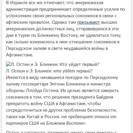
В Израиле все же отмечают, что американская
администрация предпринимает определенные усилия по
успокоению своих региональных союзников в связи с
афганским провалом. Однако там
призывают
высших
американских должностных лиц, отправившихся в эти
дни в турне по Ближнему Востоку, не удивляться тому,
как сильно изменилось к ним отношение союзников в
Персидском заливе в свете неудавшейся войны в
Афганистане.
Л. Остин и Э. Блинкен: кто уйдет первый?
Имеются в виду начавшиеся поездки по Персидскому
заливу госсекретаря Энтони Блинкена и министра
обороны Ллойда Остина. Их целью является заверить
союзников в том, что решение президента Байдена
прекратить войну США в Афганистане, чтобы
сосредоточиться на других проблемах безопасности,
таких как Китай и Россия,
«не предвещает отказа от
партнеров США на Ближнем Востоке»
.
Остин, в частности, планирует начать свою поездку с