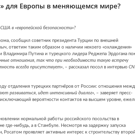
р» для Европы в меняющемся мире?
 США в «европейской безопасности»?
лома, сообщил советник президента Турции по внешней
лыч, ответим таким образом о наличии некоего «охлаждения»
и Владимира Путина и турецкого лидера Реджепа Эрдогана по
личные отношения, так что при необходимости такую встречу
ятность всегда присутствует»
, – рассказал посол в интервью
CN
оду отдаления турецких партнёров от России: отношения меж
ают развиваться, идет интенсивный диалог»,
– заверяет пресс-
 исключающий вероятности контактов на высшем уровне, ежел
обновлении нормальной работы российского посольства в
е где-нибудь, а в Стамбуле. Несмотря на задержку запуска
, Росатом проявляет активные интерес к строительству второ