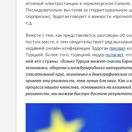
атомной электростанции в черноморском Синопе, з
Последовательно выступая за «территориальную ц
сюрпризом), Эрдоган говорит о важности «прочной
т.д.
Вместе с тем, как представляется, разговоры об 
пустом месте, о чем свидетельствует ряд высказы
недавней онлайн-конференции Эрдоган
призвал
ко
Турцией. Более того, турецкий лидер
полагает
, чт
ней его страны.
«Только Турция может спасти Европ
экономики, обороны и международного авторитета. 
спасательный круг, экономика и демографическая 
примет эту реальность, тем лучше для него. Как и 
процессе нашего членства, основываясь на взаимной
решимость, мы можем быстро достичь результато