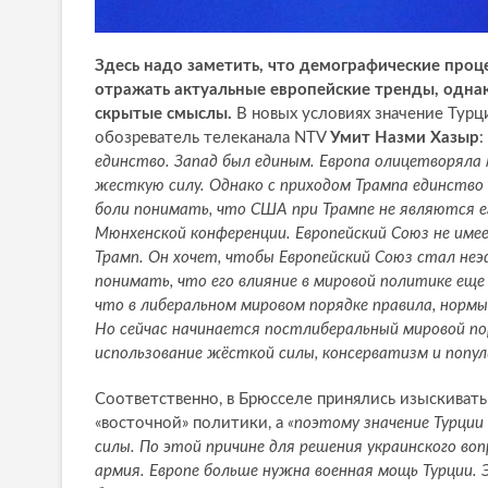
Здесь надо заметить, что демографические проц
отражать актуальные европейские тренды, однак
скрытые смыслы.
В новых условиях значение Турц
обозреватель телеканала NTV
Умит Назми Хазыр
:
единство. Запад был единым. Европа олицетворяла 
жесткую силу. Однако с приходом Трампа единство
боли понимать, что США при Трампе не являются ег
Мюнхенской конференции. Европейский Союз не имее
Трамп. Он хочет, чтобы Европейский Союз стал неэ
понимать, что его влияние в мировой политике ещ
что в либеральном мировом порядке правила, нормы
Но сейчас начинается постлиберальный мировой по
использование жёсткой силы, консерватизм и попул
Соответственно, в Брюсселе принялись изыскиват
«восточной» политики, а
«поэтому значение Турции
силы. По этой причине для решения украинского воп
армия. Европе больше нужна военная мощь Турции. Э