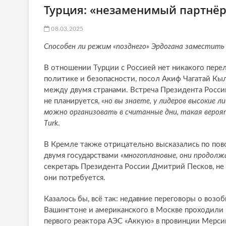
Турция: «незаменимый партнё
08.03.2025
Способен ли режим «позднего» Эрдогана заместить
В отношении Турции с Россией нет никакого пере
политике и безопасности, посол Акиф Чагатай Кы
между двумя странами. Встреча Президента Росси
не планируется,
«но вы знаете, у лидеров высокие 
можно организовать в считанные дни, такая веро
T
u
rk
.
В Кремле также отрицательно высказались по пов
двумя государствами
«многоплановые, они продолж
секретарь Президента России Дмитрий Песков, не
они потребуется.
Казалось бы, всё так: недавние переговоры о воз
Вашингтоне и американского в Москве проходили н
первого реактора АЭС «Аккую» в провинции Мерсин