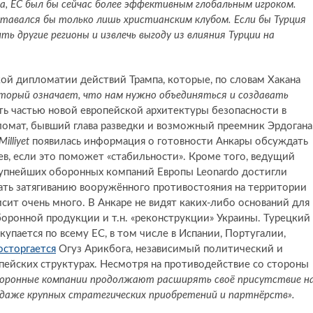
на, ЕС был бы сейчас более эффективным глобальным игроком.
оставался бы только лишь христианским клубом. Если бы Турция
ть другие регионы и извлечь выгоду из влияния Турции на
кой дипломатии действий Трампа, которые, по словам Хакана
оторый означает, что нам нужно объединяться и создавать
ть частью новой европейской архитектуры безопасности в
омат, бывший глава разведки и возможный преемник Эрдогана
Milliyet
появилась информация о готовности Анкары обсуждать
в, если это поможет «стабильности». Кроме того, ведущий
рупнейших оборонных компаний Европы Leonardo достигли
вать затягиванию вооружённого противостояния на территории
исит очень много.
В Анкаре не видят каких-либо оснований для
оронной продукции и т.н. «реконструкции» Украины. Турецкий
купается по всему ЕС, в том числе в Испании, Португалии,
осторгается
Огуз Арикбога, независимый политический и
пейских структурах. Несмотря на противодействие со стороны
боронные компании продолжают расширять своё присутствие н
и даже крупных стратегических приобретений и партнёрств».