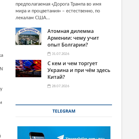
предполагаемая «Дорога Трампа во имя
мира и процветания» – естественно, по
лекалам США...
Атомная дилемма
Армении: чему учит
опыт Болгарии?
31.07.2026
ка
С кем и чем торгует
N
Украина и при чём здесь
Китай?
28.07.2026
ду
и
TELEGRAM
й