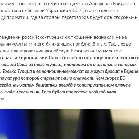
аявил глава энергетического ведомства Алпарслан Байрактар.
елостность» бывшей Украинской ССР (что не является
 дипломатии, где за столом переговоров будут обе стороны» и
охлаждении российско-турецких отношений возникли не на
ваний «султана» и его ближайших приближённых. Так,
в ходе
ллег планировать «европейскую безопасность» вместе с
о
спасти Европейский Союз способно полноценное членство 
ейский Союз из того тупика, в котором он оказался: в вопросах
Только Турция и ее полноценное членство могут бросить Европе
структура которой стремительно стареют. Чем скорее ЕС
всегда, мы хотим двигаться вперёд в конструктивном ключе в
 выгоде и уважении. Если будет проявлена необходимая
в».