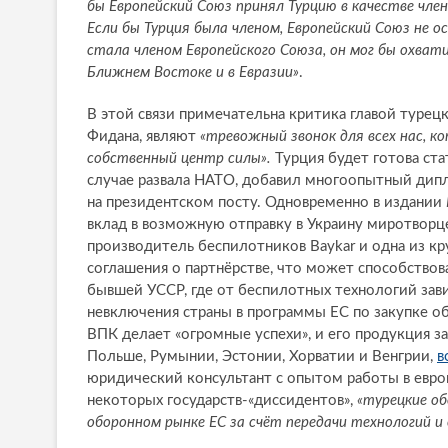
бы Европейский Союз принял Турцию в качестве чле
Если бы Турция была членом, Европейский Союз не 
стала членом Европейского Союза, он мог бы охвати
Ближнем Востоке и в Евразии»
.
В этой связи примечательна критика главой турец
Фидана, являют
«тревожный звонок для всех нас, к
собственный центр силы».
Турция будет готова ста
случае развала НАТО, добавил многоопытный дипл
на президентском посту. Одновременно в издании
вклад в возможную отправку в Украину миротворце
производитель беспилотников Baykar и одна из к
соглашения о партнёрстве, что может способство
бывшей УССР, где от беспилотных технологий зав
невключения страны в программы ЕС по закупке об
ВПК делает
«огромные успехи», и его продукция за
Польше, Румынии, Эстонии, Хорватии и Венгрии,
в
юридический консультант с опытом работы в евро
некоторых государств-«диссидентов»,
«турецкие о
оборонном рынке ЕС за счёт передачи технологий 