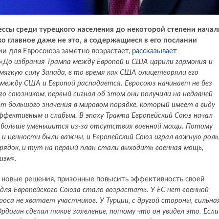
ессы среди турецкого населения до некоторой степени начал
о главное даже не это, а содержащиеся в его послании
ии для Евросоюза заметно возрастает,
рассказывает
«До избрания Трампа между Европой и США царили гармония и
мягкую силу Запада, в то время как США олицетворяли его
 между США и Европой распадается. Евросоюз начинает не без
о союзником, первый сигнал об этом они получили на недавней
т большого значения в мировом порядке, который имеет в виду
ффективным и слабым. В эпоху Трампа Европейский Союз начал
е больше уменьшится из-за отсутствия военной мощи. Потому
 и ценности были важны, и Европейский Союз играл важную роль
рядок, и тут на первый план стали выходить военная мощь,
изм».
ь новые решения, призонные повысить эффективность своей
 для Европейского Союза стало возрастать. У ЕС нет военной
роса не хватает участников. У Турции, с другой стороны, сильна
рдоган сделал такое заявление, потому что он увидел это. Если