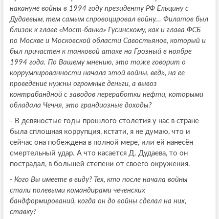
накануне войны в 1994 году президенту РФ Ельцину с
Дудаевым, тем самым спровоцировал войну... Филатов был
близок к главе «Мост-банка» Гусинскому, как и глава ФСБ
по Москве и Московской области Савостьянов, который и
был причастен к танковой атаке на Грозный в ноябре
1994 года. По Вашему мнению, это тоже говорит о
коррумпированности начала этой войны, ведь, на ее
проведение нужны огромные деньги, а вывоз
контрабандной с заводов переработки нефти, которыми
обладала Чечня, это грандиозные доходы?
- В девяностые годы прошлого столетия у нас в стране
была сплошная коррупция, кстати, я не думаю, что и
сейчас она побеждена в полной мере, или ей нанесён
смертельный удар. А что касается Д. Дудаева, то он
пострадал, в большей степени от своего окружения.
- Кого Вы имеете в виду? Тех, кто после начала войны
стали полевыми командирами чеченских
бандформирований, когда он до войны сделал на них,
ставку?