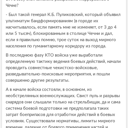
Чечне?
- Был такой генерал К.Б. Пуликовский, который объявил
ультиматум бандформированиям (в городе их
насчитывалось, если память мне не изменяет, от 3 до 4
или 5 тысяч), блокированным в столице Чечни и дал,
если я правильно помню, трое суток на выход мирного
населения по гуманитарному коридору из города.
В последнюю фазу КТО войска уже выработали
определенную тактику ведения боевых действий, начали
проводить совместные чекистско-войсковые,
разведывательно-поисковые мероприятия, и пошли
совершенно другие результаты.
А в начале войска состояли, в основном, из
необстрелянных военнослужащих. Свист пуль и разрывы
снарядов они слышали только на стрельбищах, да и сама
система боевой подготовки не предполагала таких
затрат боеприпасов для отработки действий в боевых
условиях. Существовали нормативы, лимиты мирного
времени, далекие от боевого применения частей и