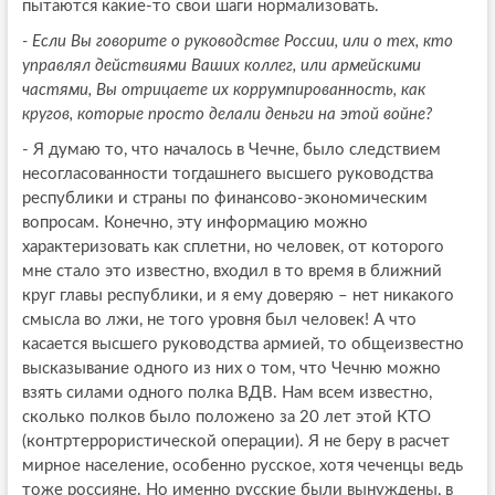
пытаются какие-то свои шаги нормализовать.
- Если Вы говорите о руководстве России, или о тех, кто
управлял действиями Ваших коллег, или армейскими
частями, Вы отрицаете их коррумпированность, как
кругов, которые просто делали деньги на этой войне?
- Я думаю то, что началось в Чечне, было следствием
несогласованности тогдашнего высшего руководства
республики и страны по финансово-экономическим
вопросам. Конечно, эту информацию можно
характеризовать как сплетни, но человек, от которого
мне стало это известно, входил в то время в ближний
круг главы республики, и я ему доверяю – нет никакого
смысла во лжи, не того уровня был человек! А что
касается высшего руководства армией, то общеизвестно
высказывание одного из них о том, что Чечню можно
взять силами одного полка ВДВ. Нам всем известно,
сколько полков было положено за 20 лет этой КТО
(контртеррористической операции). Я не беру в расчет
мирное население, особенно русское, хотя чеченцы ведь
тоже россияне. Но именно русские были вынуждены, в