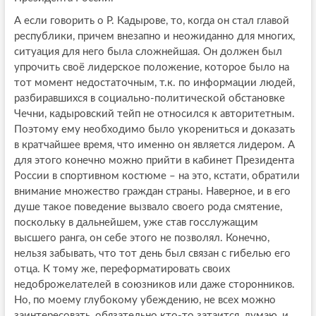
А если говорить о Р. Кадырове, то, когда он стал главой
республики, причем внезапно и неожиданно для многих,
ситуация для него была сложнейшая. Он должен был
упрочить своё лидерское положение, которое было на
тот момент недостаточным, т.к. по информации людей,
разбиравшихся в социально-политической обстановке
Чечни, кадыровский тейп не относился к авторитетным.
Поэтому ему необходимо было укорениться и доказать
в кратчайшее время, что именно он является лидером. А
для этого конечно можно прийти в кабинет Президента
России в спортивном костюме – на это, кстати, обратили
внимание множество граждан страны. Наверное, и в его
душе такое поведение вызвало своего рода смятение,
поскольку в дальнейшем, уже став госслужащим
высшего ранга, он себе этого не позволял. Конечно,
нельзя забывать, что тот день был связан с гибелью его
отца. К тому же, переформатировать своих
недоброжелателей в союзников или даже сторонников.
Но, по моему глубокому убеждению, не всех можно
заинтересовать, обязательно кто-то затаится, думаю, и