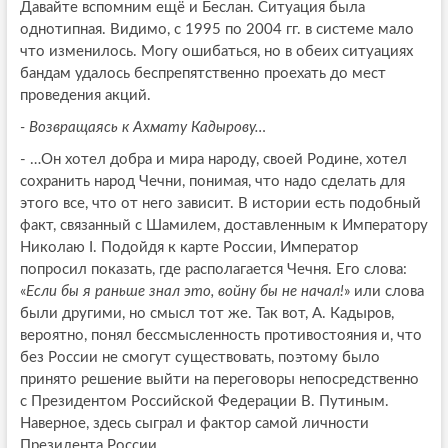
Давайте вспомним ещё и Беслан. Ситуация была
однотипная. Видимо, с 1995 по 2004 гг. в системе мало
что изменилось. Могу ошибаться, но в обеих ситуациях
бандам удалось беспрепятственно проехать до мест
проведения акций.
- Возвращаясь к Ахмату Кадырову…
- …Он хотел добра и мира народу, своей Родине, хотел
сохранить народ Чечни, понимая, что надо сделать для
этого все, что от него зависит. В истории есть подобный
факт, связанный с Шамилем, доставленным к Императору
Николаю I. Подойдя к карте России, Император
попросил показать, где располагается Чечня. Его слова:
«
Если бы я раньше знал это, войну бы не начал!
» или слова
были другими, но смысл тот же. Так вот, А. Кадыров,
вероятно, понял бессмысленность противостояния и, что
без России не смогут существовать, поэтому было
принято решение выйти на переговоры непосредственно
с Президентом Российской Федерации В. Путиным.
Наверное, здесь сыграл и фактор самой личности
Президента России.