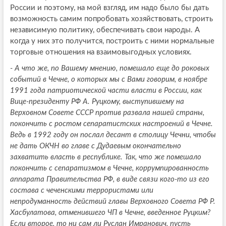
России и поэтому, на мой взгляд, им надо было бы дать
возможность самим попробовать хозяйствовать, строить
независимую политику, обеспечивать свои народы. А
когда у них это получится, построить с ними нормальные
торговые отношения на взаимовыгодных условиях.
- А что же, по Вашему мнению, помешало еще до роковых
событий в Чечне, о которых мы с Вами говорим, в ноябре
1991 года патриотической части власти в России, как
Вице-президенту РФ А. Руцкому, выступившему на
Верховном Совете СССР против развала нашей страны,
покончить с ростом сепаратистских настроений в Чечне.
Ведь в 1992 году он послал десант в столицу Чечни, чтобы
не дать ОКЧН во главе с Дудаевым окончательно
захватить власть в республике. Так, что же помешало
покончить с сепаратизмом в Чечне, коррумпированность
аппарата Правительства РФ, в виде связи кого-то из его
состава с чеченскими террористами или
непродуманность действий главы Верховного Совета РФ Р.
Хасбулатова, отменившего ЧП в Чечне, введенное Руцким?
Если второе, то ни сам ли Руслан Имранович, пусть