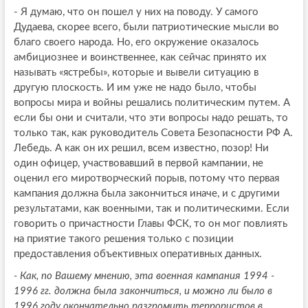
- Я думаю, что он пошел у них на поводу. У самого
Дудаева, скорее всего, были патриотические мысли во
благо своего народа. Но, его окружение оказалось
амбициознее и воинственнее, как сейчас принято их
называть «ястребы», которые и вывели ситуацию в
другую плоскость. И им уже не надо было, чтобы
вопросы мира и войны решались политическим путем. А
если бы они и считали, что эти вопросы надо решать, то
только так, как руководитель Совета Безопасности РФ А.
Лебедь. А как он их решил, всем известно, позор! Ни
один офицер, участвовавший в первой кампании, не
оценил его миротворческий порыв, потому что первая
кампания должна была закончиться иначе, и с другими
результатами, как военными, так и политическими. Если
говорить о причастности Главы ФСК, то он мог повлиять
на приятие такого решения только с позиции
предоставления объективных оперативных данных.
- Как, по Вашему мнению, эта военная кампания 1994 -
1996 гг. должна была закончиться, и можно ли было в
1996 году окончательно разгромить террористов в