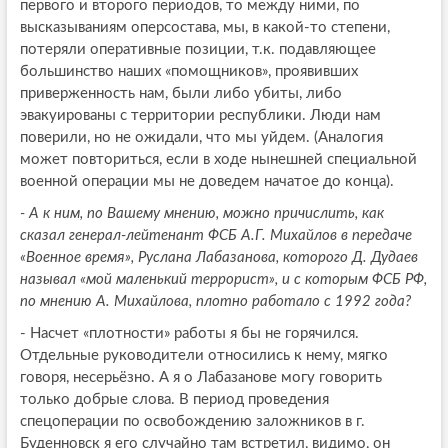
первого и второго периодов, то между ними, по
высказываниям оперсостава, мы, в какой-то степени,
потеряли оперативные позиции, т.к. подавляющее
большинство наших «помощников», проявивших
приверженность нам, были либо убиты, либо
эвакуированы с территории республики. Люди нам
поверили, но не ожидали, что мы уйдем. (Аналогия
может повториться, если в ходе нынешней специальной
военной операции мы не доведем начатое до конца).
- А к ним, по Вашему мнению, можно причислить, как
сказал генерал-лейтенант ФСБ А.Г. Михайлов в передаче
«Военное время», Руслана Лабазанова, которого Д. Дудаев
называл «мой маленький террорист», и с которым ФСБ РФ,
по мнению А. Михайлова, плотно работало с 1992 года?
- Насчет «плотности» работы я бы не горячился.
Отдельные руководители относились к нему, мягко
говоря, несерьёзно. А я о Лабазанове могу говорить
только добрые слова. В период проведения
спецоперации по освобождению заложников в г.
Буденновск я его случайно там встретил, видимо, он