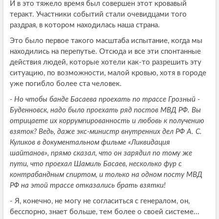
И в это тяжело время был совершен этот кровавый
теракт. Участники событий стали очевидцами того
раздрая, в котором находилась наша страна.
Это было первое такого масштаба испытание, когда мы
находились на перепутье. Отсюда и все эти спонтанные
действия людей, которые хотели как-то разрешить эту
ситуацию, по возможности, малой кровью, хотя в городе
уже погибло более ста человек.
- Но чтобы банде Басаева проехать по трассе Грозный -
Буденновск, надо было проехать ряд постов МВД РФ. Вы
отрицаете их коррумпированность и любовь к получению
взяток? Ведь, даже экс-министр внутренних дел РФ А. С.
Куликов в документальном фильме «Ликвидация
шайтанов», прямо сказал, что он зарядил по тому же
пути, что проехал Шамиль Басаев, несколько фур с
контрабандным спиртом, и только на одном посту МВД
РФ на этой трассе отказались брать взятки!
- Я, конечно, не могу не согласиться с генералом, он,
бесспорно, знает больше, тем более о своей системе...