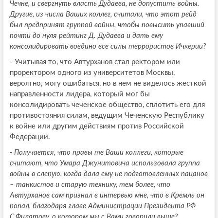
Чечне, и свергнуть власть Дудаева, не допустить войны.
Другие, из числа Ваших коллег, считали, что этот рейд
был предпринят группой войны, чтобы повысить упавший
почти до нуля рейтинг Д. Дудаева и дать ему
консолидировать воедино все силы террористов Ичкерии?
- Учитывая то, что Автурханов стал ректором или
проректором одного из университетов Москвы,
вероятно, могу ошибаться, но в нем не виделось жесткой
направленности лидера, который мог бы
консолидировать чеченское общество, сплотить его для
противостояния силам, ведущим Чеченскую Республику
к войне или другим действиям против Российской
Федерации.
- Получается, что правы те Ваши коллеги, которые
считают, что Умара Джунитовича использовала группа
войны в слепую, когда дала ему не подготовленных пацанов
– танкистов и старую технику, тем более, что
Автурханов сам признал в интервью мне, что в Кремль он
попал, благодаря главе Администрации Президента РФ
С.Филатову, о котором мы с Вами говорили выше?