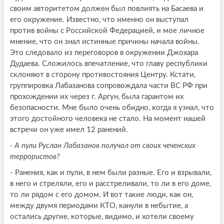
своим авторитетом должен был повлиять на Басаева и
его окружение. Известно, что именно он выступал
против войны с Российской Федерацией, и мое личное
мнение, что он знал истинные причины начала войны.
Это следовало из переговоров в окружении Джохара
Дудаева. Сложилось впечатление, что главу республики
склоняют в сторону противостояния Центру. Кстати,
группировка Лабазанова сопровождала части ВС РФ при
прохождении их через г. Аргун, была гарантом их
безопасности. Мне было очень обидно, когда я узнал, что
этого достойного человека не стало. На момент нашей
встречи он уже имел 12 ранений.
- А пули Руслан Лабазанов получал от своих чеченских
террористов?
- Ранения, как и пули, в нем были разные. Его и взрывали,
в него и стреляли, его и расстреливали, то ли в его доме,
то ли рядом с его домом. И вот такие люди, как он,
между двумя периодами КТО, канули в небытие, а
остались другие, которые, видимо, и хотели своему