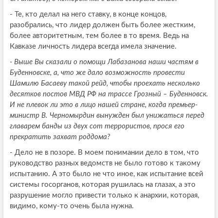
- Те, кто делал на него ставку, в конце концов,
разобрались, что лидер должен быть более жестким,
более авторитетным, тем более в то время. Ведь на
Кавказе личность лидера всегда имела значение.
- Выше Вы сказали о помощи Лабазанова наши частям в
Буденновске, а, что же дало возможность провести
Шамилю Басаеву такой рейд, чтобы проехать несколько
десятков постов МВД РФ на трассе Грозный – Буденновск.
И не плевок ли это в лицо нашей стране, когда премьер-
министр В. Черномырдин вынужден был унижаться перед
главарем банды из двух сот террористов, прося его
прекратить захват роддома?
- Дело не в позоре. В моем понимании дело в том, что
руководство разных ведомств не было готово к такому
испытанию. А это было не что иное, как испытание всей
системы госорганов, которая рушилась на глазах, а это
разрушение могло привести только к анархии, которая,
видимо, кому-то очень была нужна.