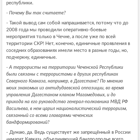
республики.
- Почему Вы так считаете?
- Такой вывод сам собой напрашивается, потому что до
2008 года мы проводили оперативно-боевые
мероприятия только в Чечне, а после уже по всей
территории СКР! Нет, конечно, единичные проявления в
соседних образованиях имели место в разные годы, но,
подчеркну, единичные.
- А террористы на территории Чеченской Республики
были связаны с террористами в других республиках
Северного Кавказа, например, в Дагестане? По мнению
моих знакомых из антидудаевской оппозиции, во время
управления Дагестаном кланом Магамедовых, и до
прихода на его руководство генерал-полковника МВД РФ
Васильева, в нем царил националистический терроризм,
связанный со всеми главарями чеченских
бандформирований?
- Думаю, да. Ведь существует же запрещённый в России
«имарат Кавказ», объединяющий бандподполье всего