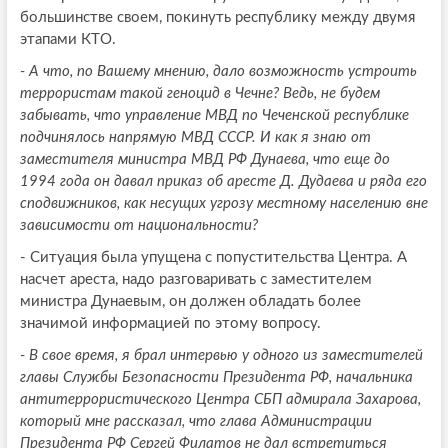
большинстве своем, покинуть республику между двумя
этапами КТО.
- А что, по Вашему мнению, дало возможность устроить
террористам такой геноцид в Чечне? Ведь, не будем
забывать, что управление МВД по Чеченской республике
подчинялось напрямую МВД СССР. И как я знаю от
заместителя министра МВД РФ Дунаева, что еще до
1994 года он давал приказ об аресте Д. Дудаева и ряда его
сподвижников, как несущих угрозу местному населению вне
зависимости от национальности?
- Ситуация была упущена с попустительства Центра. А
насчет ареста, надо разговаривать с заместителем
министра Дунаевым, он должен обладать более
значимой информацией по этому вопросу.
- В свое время, я брал интервью у одного из заместителей
главы Службы Безопасности Президента РФ, начальника
антитеррористического Центра СБП адмирала Захарова,
который мне рассказал, что глава Администрации
Президента РФ Сергей Филатов не дал встретиться