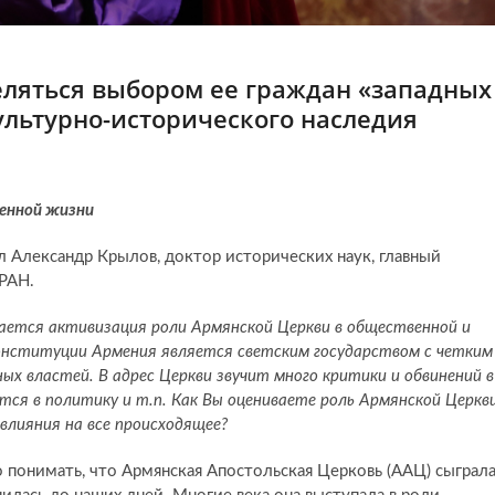
ляться выбором ее граждан «западных
ультурно-исторического наследия
венной жизни
л Александр Крылов, доктор исторических наук, главный
РАН.
дается активизация роли Армянской Церкви в общественной и
онституции Армения является светским государством с четким
ых властей. В адрес Церкви звучит много критики и обвинений в
тся в политику и т.п. Как Вы оцениваете роль Армянской Церкв
влияния на все происходящее?
понимать, что Армянская Апостольская Церковь (ААЦ) сыграл