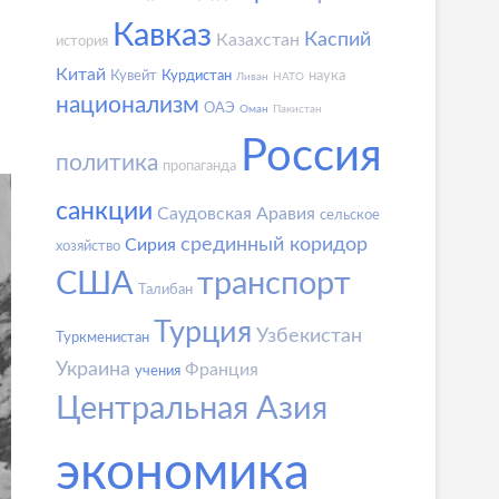
Кавказ
Каспий
Казахстан
история
Китай
Кувейт
Курдистан
наука
Ливан
НАТО
национализм
ОАЭ
Оман
Пакистан
Россия
политика
пропаганда
санкции
Саудовская Аравия
сельское
срединный коридор
Сирия
хозяйство
США
транспорт
Талибан
Турция
Узбекистан
Туркменистан
Украина
Франция
учения
Центральная Азия
экономика