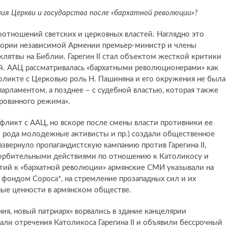
ния Церкви и государства после «бархатной революции»?
оотношений светских и церковных властей. Наглядно это
истории независимой Армении премьер-министр и члены
клятвы на Библии. Гарегин II стал объектом жесткой критики
ой. ААЦ рассматривалась «бархатными революционерами» как
нфликте с Церковью роль Н. Пашиняна и его окружения не была
 парламентом, а позднее – с судебной властью, которая также
рованного режима».
фликт с ААЦ, но вскоре после смены власти противники ее
о рода молодежные активисты и пр.) создали общественное
звернуло пропагандистскую кампанию против Гарегина II,
корбительными действиями по отношению к Католикосу и
ий к «бархатной революции» армянские СМИ указывали на
с фондом Сороса*, на стремление прозападных сил и их
ые ценности в армянском обществе.
ия, новый патриарх» ворвались в здание канцелярии
ли отречения Католикоса Гарегина II и объявили бессрочный