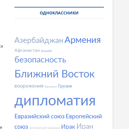
ОДНОКЛАССНИКИ
Армения
Азербайджан
са
Афганистан
Бахрейн
безопасность
Ближний Восток
вооружения
Грузия
Германия
дипломатия
Евразийский союз
Европейский
Иран
союз
Ирак
 и
Зангезурский коридор