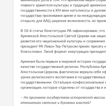
важнейшую роль в том, что армянская нация сохран
главного хранителя культуры и традиций армянско
государственности в XIV веке католикосы и духове
государствах проживания армян и на международно
открыло для ААЦ широкие возможности, но прине
В 18-й статье Конституции РА зафиксировано, чт
Армянской Апостольской Святой Церкви как нацио
развития его национальной культуры и сохранения
президент РА Левон Тер-Петросян принес присягу н
благословил. Такой формат инаугурации президент
Армения была первым в мировой истории государст
качестве государственной религии. Республика Ар
Апостольская Церковь фактически вернула себе о
уроки религиозного воспитания в государственных
государственными. Остальные конфессиональные 
организации, которые отделены от государства и 
– Но признание государством исторической миссии 
отношениях светских и духовных властей?