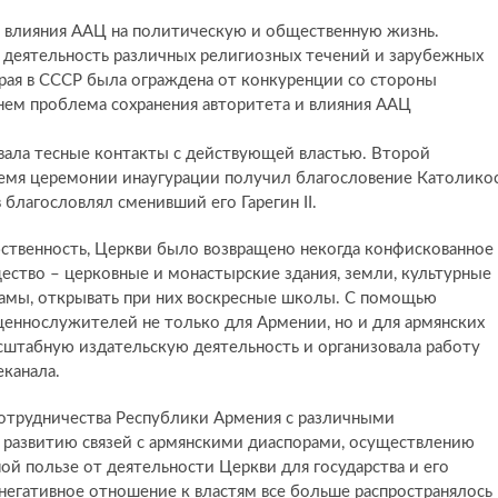
у влияния ААЦ на политическую и общественную жизнь.
я деятельность различных религиозных течений и зарубежных
орая в СССР была ограждена от конкуренции со стороны
енем проблема сохранения авторитета и влияния ААЦ
вала тесные контакты с действующей властью. Второй
время церемонии инаугурации получил благословение Католико
благословлял сменивший его Гарегин II.
ственность, Церкви было возвращено некогда конфискованное
ство – церковные и монастырские здания, земли, культурные
рамы, открывать при них воскресные школы. С помощью
щеннослужителей не только для Армении, но и для армянских
сштабную издательскую деятельность и организовала работу
канала.
отрудничества Республики Армения с различными
 развитию связей с армянскими диаспорами, осуществлению
ой пользе от деятельности Церкви для государства и его
 негативное отношение к властям все больше распространялось