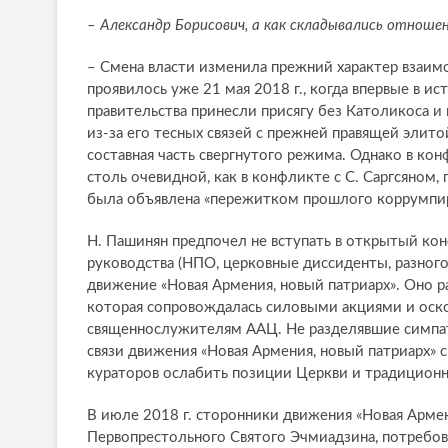
– Александр Борисович, а как складывались отноше
– Смена власти изменила прежний характер взаим
проявилось уже 21 мая 2018 г., когда впервые в 
правительства принесли присягу без Католикоса и 
из-за его тесных связей с прежней правящей элит
составная часть свергнутого режима. Однако в ко
столь очевидной, как в конфликте с С. Саргсяном,
была объявлена «пережитком прошлого коррумпи
Н. Пашинян предпочел не вступать в открытый кон
руководства (НПО, церковные диссиденты, разног
движение «Новая Армения, новый патриарх». Оно ра
которая сопровождалась силовыми акциями и ос
священнослужителям ААЦ. Не разделявшие симпат
связи движения «Новая Армения, новый патриарх» 
кураторов ослабить позиции Церкви и традиционн
В июле 2018 г. сторонники движения «Новая Армен
Первопрестольного Святого Эчмиадзина, потребова