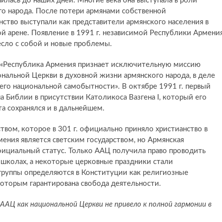
илась до наших дней. Многие века она выступала в роли
го народа. После потери армянами собственной
нство выступали как представители армянского населения в
й арене. Появление в 1991 г. независимой Республики Армени
сло с собой и новые проблемы.
о «Республика Армения признает исключительную миссию
нальной Церкви в духовной жизни армянского народа, в деле
 его национальной самобытности». В октябре 1991 г. первый
а Библии в присутствии Католикоса Вазгена I, который его
а сохранялся и в дальнейшем.
вом, которое в 301 г. официально приняло христианство в
мения является светским государством, но Армянская
фициальный статус. Только ААЦ получила право проводить
 школах, а некоторые церковные праздники стали
группы определяются в Конституции как религиозные
которым гарантирована свобода деятельности.
ААЦ как национальной Церкви не привело к полной гармонии в