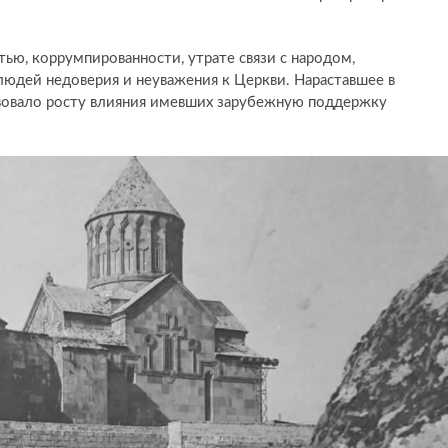
тью, коррумпированности, утрате связи с народом,
людей недоверия и неуважения к Церкви. Нараставшее в
вовало росту влияния имевших зарубежную поддержку