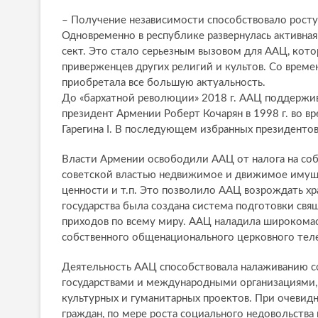
– Получение независимости способствовало рост
Одновременно в республике развернулась активна
сект. Это стало серьезным вызовом для ААЦ, кот
приверженцев других религий и культов. Со врем
приобретала все большую актуальность.
До «бархатной революции» 2018 г. ААЦ поддержи
президент Армении Роберт Кочарян в 1998 г. во 
Гарегина I. В последующем избранных президентов 
Власти Армении освободили ААЦ от налога на соб
советской властью недвижимое и движимое имуще
ценности и т.п. Это позволило ААЦ возрождать х
государства была создана система подготовки свя
приходов по всему миру. ААЦ наладила широкома
собственного общенационального церковного теле
Деятельность ААЦ способствовала налаживанию с
государствами и международными организациями,
культурных и гуманитарных проектов. При очевидн
граждан, по мере роста социального недовольства