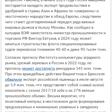
вопросом. Наконец, в начале 2023 года Россия наверняка
постарается наладить экспорт продовольствия и
удобрений в страны Азии и Африки по «северному» и
«восточному» маршрутам в обход Европы, следствием
чего станет долговременный передел ряда важных
мировых рынков в пользу Москвы. Как сообщил в
кулуарах ВЭФ заместитель министра промышленности и
торговли РФ Виктор Евтухов, в 2024 году может
начаться строительство флота специализированных
судов-зерновозов тоннажем 40-60 и даже 90 тысяч тонн.
Согласно прогнозу Института конъюнктуры аграрного
рынка, урожай зерновых в России в 2022 году, по
прогнозу,
может достигнуть
рекордных 145 млн. тонн.
При этом враждебные действия Вашингтона и Брюсселя
обвалили
экспорт российской пшеницы в июле-августе
до 5,9 млн. тонн, что представляет собой
«самый низкий
показатель с сезона 2017/18 года и на 27% меньше
прошлогоднего объема»
. Весьма вероятно, что
позитивный импульс в неотложном деле формирования
предсказуемых и минимально уязвимых к западному