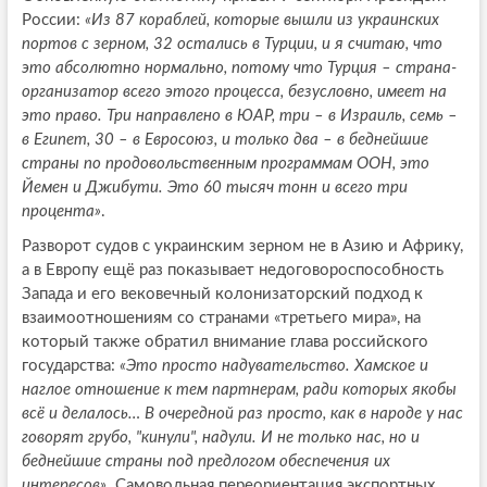
России:
«Из 87 кораблей, которые вышли из украинских
портов с зерном, 32 остались в Турции, и я считаю, что
это абсолютно нормально, потому что Турция – страна-
организатор всего этого процесса, безусловно, имеет на
это право. Три направлено в ЮАР, три – в Израиль, семь –
в Египет, 30 – в Евросоюз, и только два – в беднейшие
страны по продовольственным программам ООН, это
Йемен и Джибути. Это 60 тысяч тонн и всего три
процента»
.
Разворот судов с украинским зерном не в Азию и Африку,
а в Европу ещё раз показывает недоговороспособность
Запада и его вековечный колонизаторский подход к
взаимоотношениям со странами «третьего мира», на
который также обратил внимание глава российского
государства:
«Это просто надувательство. Хамское и
наглое отношение к тем партнерам, ради которых якобы
всё и делалось… В очередной раз просто, как в народе у нас
говорят грубо, "кинули", надули. И не только нас, но и
беднейшие страны под предлогом обеспечения их
интересов»
. Самовольная переориентация экспортных