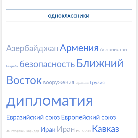
ОДНОКЛАССНИКИ
Армения
Азербайджан
Афганистан
Ближний
безопасность
Бахрейн
Восток
вооружения
Грузия
Германия
дипломатия
Евразийский союз
Европейский союз
Кавказ
Иран
Ирак
история
Зангезурский коридор