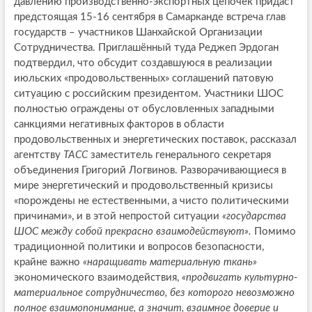
давлению производственно-экспортных цепочек придаст
предстоящая 15-16 сентября в Самарканде встреча глав
государств – участников Шанхайской Организации
Сотрудничества. Приглашённый туда Реджеп Эрдоган
подтвердил, что обсудит создавшуюся в реализации
июльских «продовольственных» соглашений патовую
ситуацию с российским президентом. Участники ШОС
полностью ограждены от обусловленных западными
санкциями негативных факторов в области
продовольственных и энергетических поставок, рассказал
агентству
ТАСС
заместитель генерального секретаря
объединения Григорий Логвинов. Разворачивающиеся в
мире энергетический и продовольственный кризисы
«порождены не естественными, а чисто политическими
причинами», и в этой непростой ситуации
«государства
ШОС между собой прекрасно взаимодействуют».
Помимо
традиционной политики и вопросов безопасности,
крайне важно
«наращивать материальную ткань»
экономического взаимодействия,
«продвигать культурно-
материальное сотрудничество, без которого невозможно
полное взаимопонимание, а значит, взаимное доверие и