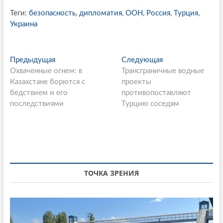
Теги:
безопасность
,
дипломатия
,
ООН
,
Россия
,
Турция
,
Украина
P
Предыдущая
П
Следующая
С
Охваченные огнем: в
р
Трансграничные водные
л
o
Казахстане борются с
е
проекты
е
s
бедствием и его
д
противопоставляют
д
последствиями
ы
Турцию соседям
у
t
д
ю
n
у
щ
щ
а
a
а
я
v
я
с
i
с
т
ТОЧКА ЗРЕНИЯ
т
а
g
а
т
a
т
ь
ь
я
t