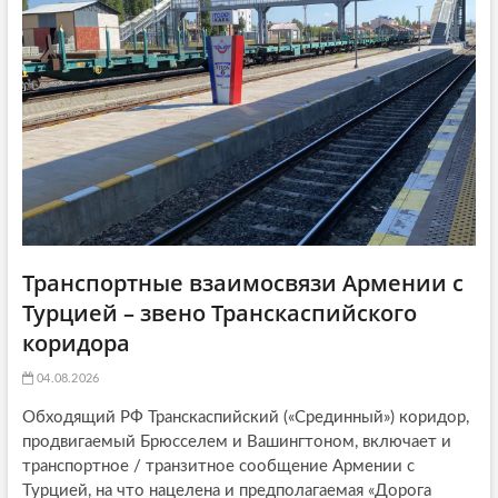
я
:
i
:
o
n
Транспортные взаимосвязи Армении с
Турцией – звено Транскаспийского
коридора
04.08.2026
Обходящий РФ Транскаспийский («Срединный») коридор,
продвигаемый Брюсселем и Вашингтоном, включает и
транспортное / транзитное сообщение Армении с
Турцией, на что нацелена и предполагаемая «Дорога