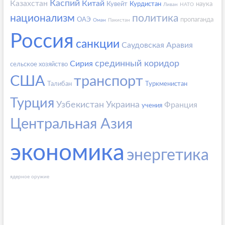
Каспий
Казахстан
Китай
Кувейт
Курдистан
наука
Ливан
НАТО
национализм
политика
ОАЭ
пропаганда
Оман
Пакистан
Россия
санкции
Саудовская Аравия
срединный коридор
Сирия
сельское хозяйство
США
транспорт
Талибан
Туркменистан
Турция
Узбекистан
Украина
Франция
учения
Центральная Азия
экономика
энергетика
ядерное оружие