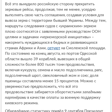
Всё это вынудило российскую сторону прекратить
зерновые рейсы, продолжая, тем не менее, усердно
выполнять свою часть соглашения, создавая условия для
вывоза зерна с территории бывшей Украины. Между тем,
маршруты следования судов с «украинским» зерном
плохо соотносятся с заявленными руководством ООН
целями и задачами «черноморской инициативы» –
накормить нуждающихся в бедных и развивающихся
странах Африки и Азии,
сет
у
ют
на Смоленской площади.
По состоянию на конец августа, из портов Одесской
области вышло 39 кораблей, вывезших в общей
сложности более 800 тысяч тонн продовольствия,
включая кукурузу, семена и масло подсолнечника, рапс,
подсолнечный шрот, свекловичный жом и сою; доля
пшеницы составляла менее 15 процентов. Можно с
уверенностью предположить, что всё это
продовольствие забирается оборотистыми
западными
партнёрами
в качестве оплаты за военную поддержку
киевского режима.
Обновлённую статистику привёл 9 сентября Президент