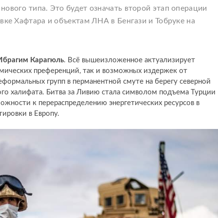
нового типа. Это будет означать второй этап операции
вке Хафтара и объектам ЛНА в Бенгази и Тобруке на
Ибрагим Карагюль
. Всё вышеизложенное актуализирует
омических преференций, так и возможных издержек от
еформальных групп в перманентной смуте на берегу северной
го халифата. Битва за Ливию стала символом подъема Турции
можности к перераспределению энергетических ресурсов в
ировки в Европу.