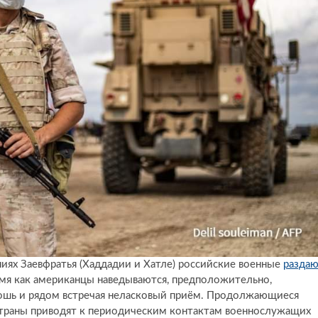
ниях Заевфратья (Хаддадии и Хатле) российские военные
разда
мя как американцы наведываются, предположительно,
ошь и рядом встречая неласковый приём. Продолжающиеся
 страны приводят к периодическим контактам военнослужащих