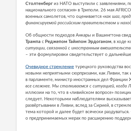
Столтенберг
из НАТО выступили с заявлениями, 
национального согласия» в Триполи. 26 мая AFRI
военных самолетов, что оценивается
«как шаг, пр
финансируемой российским правительством и наход
Об общности подходов Анкары и Вашингтона свид
Трампа
с
Реджепом Тайипом Эрдоганом
, в ходе 
ситуации, связанной с иностранным вмешательство
– эти формулировки свидетельствует о дальнейш
Очевидное стремление
турецкого руководства во
новыми неприятными сюрпризами, как Ливии, так и 
в парламенте, министр иностранных дел Франции
все сложнее. Мы сталкиваемся с ситуацией, когда 
иллюзии на то, что в «ливийском вопросе» позици
следует. Некоторыми наблюдателями высказывае
развёртывании в Ливии, вслед за Сирией, в стрем
тема которой и далее будет всячески раздуваться
о предпринимаемых мерах по расширению поддер