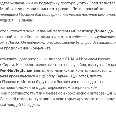
подтверждающими их поддержку протурецкого «Правительства
COM объявило о мониторинге отправки в Ливию российских
едпринятый Москвой для поддержки наемников частной компании,
ящейся … в Ливии».
етельствует также недавний телефонный разговор
Дональда
которой хозяин Белого дома заявил, что
«обеспокоен ухудшением
м в Ливии. Он подчеркнул необходимость быстрой деэскалации»
ем продолжении конфликта.
сстановить доверительный диалог с США и Израилем грозит
Сирии. Как представляется, вовсе не случайно, выступая 26 ма
Жен-Ив Ле Дриан
заявил, что ливийский кризис
«становится
Ливия превращается в ещё одну Сирию»
. Думается, питать
и Парижа и Москвы будут хотя бы частично совпадать, не
тся предположение о долговременном американском
лении противостоять так называемой «российской интервенции»,
. Со своей стороны, турецкие и некоторые другие авторы пишут
жки «людей Сараджа».