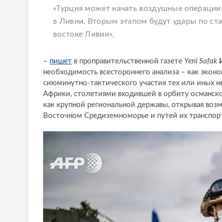
«Турция может начать воздушные операции 
в Ливии. Вторым этапом будут удары по ста
востоке Ливии»,
–
пишет
в проправительственной газете
Yeni
S
afak
необходимость всестороннего анализа – как экон
сиюминутно-тактического участия тех или иных н
Африки, столетиями входившей в орбиту османско
как крупной региональной державы, открывая воз
Восточном Средиземноморье и путей их транспорт