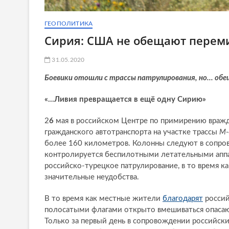
ГЕОПОЛИТИКА
Сирия: США не обещают перем
31.05.2020
Боевики отошли с трассы патрулирования, но… обе
«…Ливия превращается в ещё одну Сирию»
2
6
мая в российском Центре по примирению вра
гражданского автотранспорта на участке трассы
М-
более 160 километров. Колонны следуют в сопров
контролируется беспилотными летательными аппа
российско-турецкое патрулирование, в то время к
значительные неудобства.
В то время как местные жители
благодарят
россий
полосатыми флагами открыто вмешиваться опасают
Только за первый день в сопровождении российск