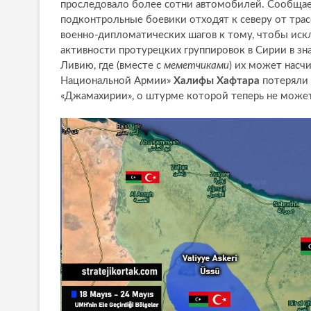
проследовало более сотни автомобилей. Сообщает
подконтрольные боевики отходят к северу от трас
военно-дипломатических шагов к тому, чтобы иск
активности протурецких группировок в Сирии в зн
Ливию, где (вместе с
меметчиками
) их может насч
Национальной Армии»
Халифы Хафтара
потеряли 
«Джамахирии», о штурме которой теперь не может