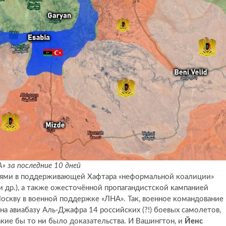
» за последние 10 дней
иями в поддерживающей Хафтара «неформальной коалиции»
 и др.), а также ожесточённой пропагандистской кампанией
скву в военной поддержке «ЛНА». Так, военное командование 
а авиабазу Аль-Джафра 14 российских (?!) боевых самолетов,
акие бы то ни было доказательства. И Вашингтон, и
Йенс