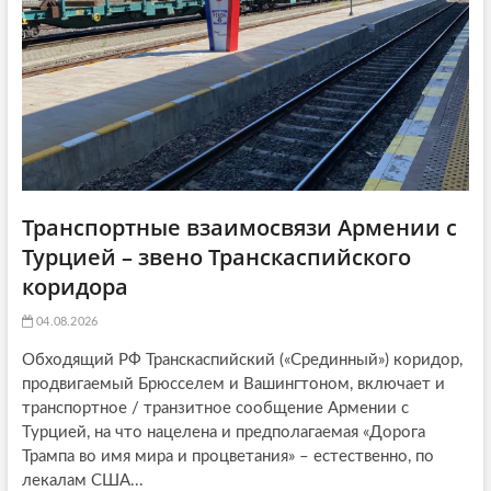
i
o
n
Транспортные взаимосвязи Армении с
Турцией – звено Транскаспийского
коридора
04.08.2026
Обходящий РФ Транскаспийский («Срединный») коридор,
продвигаемый Брюсселем и Вашингтоном, включает и
транспортное / транзитное сообщение Армении с
Турцией, на что нацелена и предполагаемая «Дорога
Трампа во имя мира и процветания» – естественно, по
лекалам США...