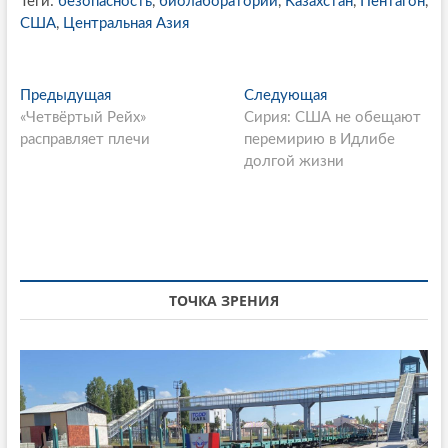
Теги:
безопасность
,
биолаборатории
,
Казахстан
,
Пентагон
,
США
,
Центральная Азия
P
Предыдущая
П
Следующая
С
«Четвёртый Рейх»
р
Сирия: США не обещают
л
o
расправляет плечи
е
перемирию в Идлибе
е
s
д
долгой жизни
д
ы
у
t
д
ю
n
у
щ
щ
а
a
а
я
v
я
с
ТОЧКА ЗРЕНИЯ
i
с
т
т
а
g
а
т
a
т
ь
ь
я
t
я
:
: