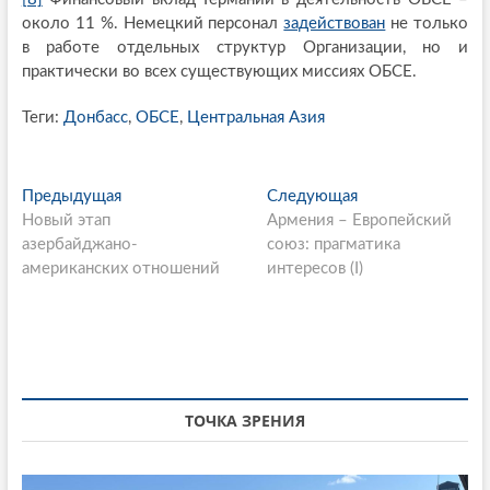
около 11 %. Немецкий персонал
задействован
не только
в работе отдельных структур Организации, но и
практически во всех существующих миссиях ОБСЕ.
Теги:
Донбасс
,
ОБСЕ
,
Центральная Азия
P
Предыдущая
П
Следующая
С
Новый этап
р
Армения – Европейский
л
o
азербайджано-
е
союз: прагматика
е
s
американских отношений
д
интересов (I)
д
ы
у
t
д
ю
n
у
щ
щ
а
a
а
я
v
я
с
ТОЧКА ЗРЕНИЯ
i
с
т
т
а
g
а
т