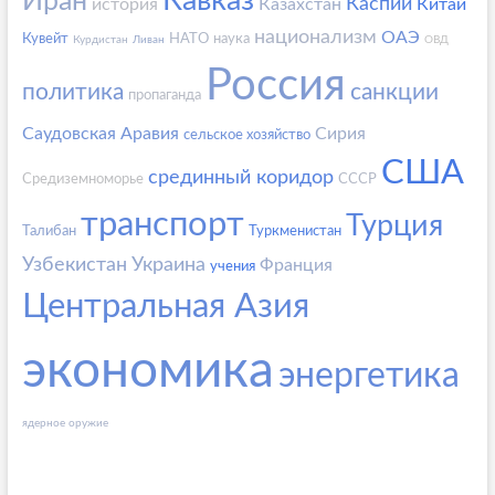
Кавказ
Иран
Каспий
история
Казахстан
Китай
национализм
ОАЭ
Кувейт
НАТО
наука
Курдистан
Ливан
ОВД
Россия
политика
санкции
пропаганда
Саудовская Аравия
Сирия
сельское хозяйство
США
срединный коридор
Средиземноморье
СССР
транспорт
Турция
Талибан
Туркменистан
Узбекистан
Украина
Франция
учения
Центральная Азия
экономика
энергетика
ядерное оружие