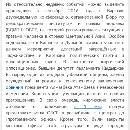
Из относительно недавних событий можно выделить
прошедшую в сентябре 2016 года в Варшаве
двухнедельную конференцию, организованной Бюро по
демократическим институтам и правам человека
(БДИПЧ) ОБСЕ, на которой рассматривалась ситуация с
правами человека в странах Центральной Азии. Особое
недовольство в Бишкеке и Душанбе вызвало участие в
данном мероприятии делегаций запрещённых в
Таджикистане и Киргизии политических партий и
оппозиционных групп. В частности, киргизский
оппозиционер, бывший депутат парламента Кыдыржан
Бытыров, один из лидеров узбекской общины, заочно
осужденный на родине к пожизненному заключению,
обвинил
президента Алмазбека Атамбаева в незаконном
изменении Конституции, узурпации власти и прочих
прегрешениях. В свою очередь, киргизские власти
объявили о понижении
с 1 мая
статуса
представительства ОБСЕ в республике с «центра» до
«программного офиса». Кроме того, были закрыты
местные офисы этой структуры в ряде городов