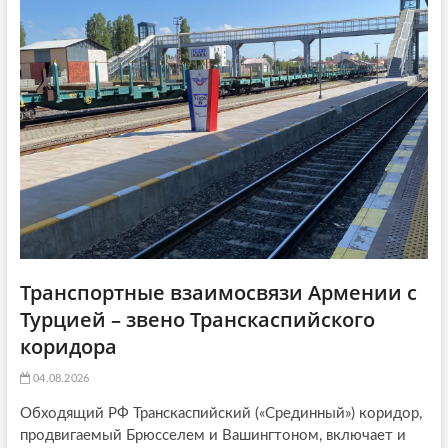
a
т
ь
ь
я
t
я
:
i
:
o
n
Транспортные взаимосвязи Армении с
Турцией – звено Транскаспийского
коридора
04.08.2026
Обходящий РФ Транскаспийский («Срединный») коридор,
продвигаемый Брюсселем и Вашингтоном, включает и