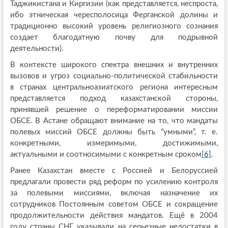
Таджикистана и Киргизии (как представляется, неспроста,
ибо этническая чересполосица Ферганской долины и
традиционно высокий уровень религиозного сознания
создает благодатную почву для подрывной
деятельности).
В контексте широкого спектра внешних и внутренних
вызовов и угроз социально-политической стабильности
в странах центральноазиатского региона интересным
представляется подход казахстанской стороны,
принявшей решение о переформатировании миссии
ОБСЕ. В Астане обращают внимание на то, что мандаты
полевых миссий ОБСЕ должны быть “умными”, т. е.
конкретными, измеримыми, достижимыми,
актуальными и соотносимыми с конкретным сроком
[6]
.
Ранее Казахстан вместе с Россией и Белоруссией
предлагали провести ряд реформ по усилению контроля
за полевыми миссиями, включая назначение их
сотрудников Постоянным советом ОБСЕ и сокращение
продолжительности действия мандатов. Ещё в 2004
году страны СНГ указывали на серьезные недостатки в