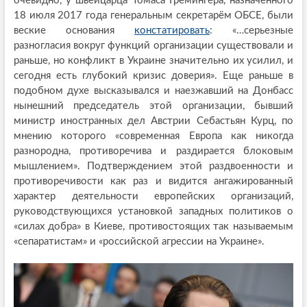
очевидно, у швейцарца Томаса Гремингера, назначенного
18 июля 2017 года генеральным секретарём ОБСЕ, были
веские основания
констатировать
: «…серьезные
разногласия вокруг функций организации существовали и
раньше, но конфликт в Украине значительно их усилил, и
сегодня есть глубокий кризис доверия». Еще раньше в
подобном духе высказывался и наезжавший на Донбасс
нынешний председатель этой организации, бывший
министр иностранных дел Австрии Себастьян Курц, по
мнению которого «современная Европа как никогда
разнородна, противоречива и раздирается блоковым
мышлением». Подтверждением этой раздвоенности и
противоречивости как раз и видится ангажированный
характер деятельности европейских организаций,
руководствующихся установкой западных политиков о
«силах добра» в Киеве, противостоящих так называемым
«сепаратистам» и «российской агрессии на Украине».