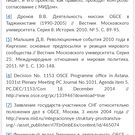
пишет, и его проекты, как правило, проходят контроль/
согласование с МИДом».
[4]
Дронов В.В. Деятельность миссии ОБСЕ в
Таджикистане (1990-2005) // Вестник Московского
университета. Серия 8: История. 2010. № 5. С. 89-95.
[5]
Малышев Д.В. Революционные события 2010 года в
Киргизии: основные предпосылки и реакция мирового
сообщества // Вестник Московского университета. Серия
25: Международные отношения и мировая политика.
2011. № 1. С. 130-148.
[6]
Decision No. 1153 OSCE Programme office in Astana.
1031st Plenary Meeting PC Journal No.1031, Agenda item 5.
PC.DEC/1153/Corr. 18 December 2014 //
http://www.osce.org/pc/133946?download=true
[7]
Заявление государств-участников СНГ относительно
положения дел в ОБСЕ, Москва, 3 июля 2004 года //
http://www.mid.ru/integracionnye-struktury-prostranstva-
sng/-/asset_publisher/rl7Fzr0mbE6x/content/id/465074
[8]
Финансовый вклад Германии в деятельность ОБСЕ –