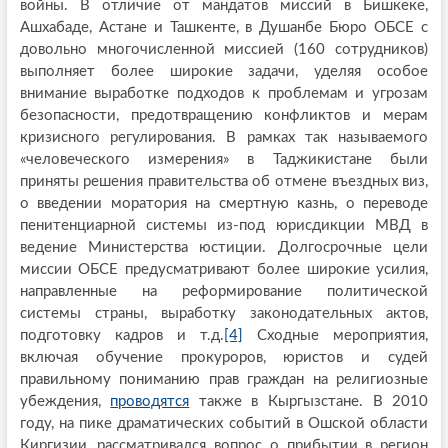
войны. В отличие от мандатов миссий в Бишкеке,
Ашхабаде, Астане и Ташкенте, в Душанбе Бюро ОБСЕ с
довольно многочисленной миссией (160 сотрудников)
выполняет более широкие задачи, уделяя особое
внимание выработке подходов к проблемам и угрозам
безопасности, предотвращению конфликтов и мерам
кризисного регулирования. В рамках так называемого
«человеческого измерения» в Таджикистане были
приняты решения правительства об отмене въездных виз,
о введении моратория на смертную казнь, о переводе
пенитенциарной системы из-под юрисдикции МВД в
ведение Министерства юстиции. Долгосрочные цели
миссии ОБСЕ предусматривают более широкие усилия,
направленные на реформирование политической
системы страны, выработку законодательных актов,
подготовку кадров и т.д.
[4]
Сходные мероприятия,
включая обучение прокуроров, юристов и судей
правильному пониманию прав граждан на религиозные
убеждения,
проводятся
также в Кыргызстане. В 2010
году, на пике драматических событий в Ошской области
Киргизии, рассматривался вопрос о прибытии в регион