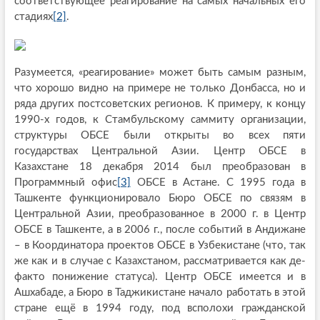
соответствующее реагирование на самых начальных его
стадиях
[2]
.
Разумеется, «реагирование» может быть самым разным,
что хорошо видно на примере не только Донбасса, но и
ряда других постсоветских регионов. К примеру, к концу
1990-х годов, к Стамбульскому саммиту организации,
структуры ОБСЕ были открыты во всех пяти
государствах Центральной Азии. Центр ОБСЕ в
Казахстане 18 декабря 2014 был преобразован в
Программный офис
[3]
ОБСЕ в Астане. С 1995 года в
Ташкенте функционировало Бюро ОБСЕ по связям в
Центральной Азии, преобразованное в 2000 г. в Центр
ОБСЕ в Ташкенте, а в 2006 г., после событий в Андижане
– в Координатора проектов ОБСЕ в Узбекистане (что, так
же как и в случае с Казахстаном, рассматривается как де-
факто понижение статуса). Центр ОБСЕ имеется и в
Ашхабаде, а Бюро в Таджикистане начало работать в этой
стране ещё в 1994 году, под всполохи гражданской