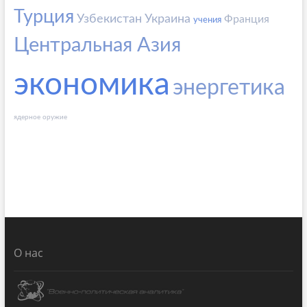
Турция
Узбекистан
Украина
Франция
учения
Центральная Азия
экономика
энергетика
ядерное оружие
О нас