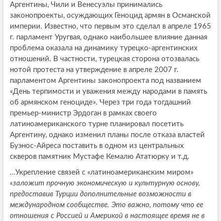
Аргентины, Чили и Венесуэлы принимались
законопроекты, осуждающих Геноцид армян в Османской
империи. Известно, что первым это сделал в апреле 1965
г. парламент Уругвая, однако наибольшее влияние данная
проблема оказала на динамику турецко-аргентинских
отношений. В частности, турецкая сторона отозвалась
нотой протеста на утверждение в апреле 2007 г.
парламентом Аргентины законопроекта под названием
«День терпимости и уважения между народами в память
об армянском геноциде». Через три года тогдашний
премьер-министр Эрдоган в рамках своего
латиноамериканского турне планировал посетить
Аргентину, однако изменил планы после отказа властей
Буэнос-Айреса поставить в одном из центральных
скверов памятник Мустафе Кемалю Ататюрку и т.д.
…Укрепление связей с «латиноамериканским миром»
«заложит прочную экономическую и культурную основу,
предоставив Турции дополнительные возможности в
международном сообществе. Это важно, потому что ее
отношения с Россией и Америкой в настоящее время не в