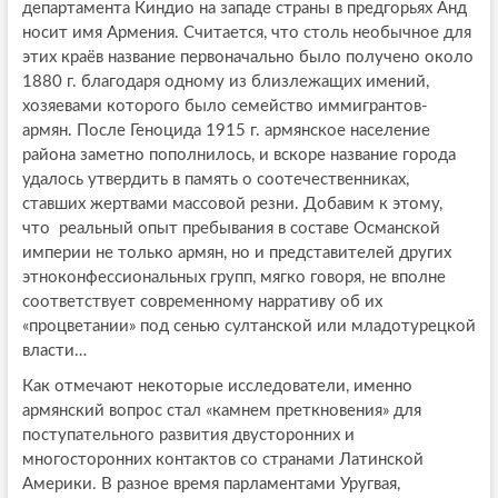
департамента Киндио на западе страны в предгорьях Анд
носит имя Армения. Считается, что столь необычное для
этих краёв название первоначально было получено около
1880 г. благодаря одному из близлежащих имений,
хозяевами которого было семейство иммигрантов-
армян. После Геноцида 1915 г. армянское население
района заметно пополнилось, и вскоре название города
удалось утвердить в память о соотечественниках,
ставших жертвами массовой резни. Добавим к этому,
что реальный опыт пребывания в составе Османской
империи не только армян, но и представителей других
этноконфессиональных групп, мягко говоря, не вполне
соответствует современному нарративу об их
«процветании» под сенью султанской или младотурецкой
власти…
Как отмечают некоторые исследователи, именно
армянский вопрос стал «камнем преткновения» для
поступательного развития двусторонних и
многосторонних контактов со странами Латинской
Америки. В разное время парламентами Уругвая,