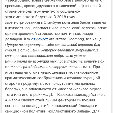
Чавеса содействовать снижению оказываемого на него
прессинга, провоцирующего в ключевой нефтеносной
стране региона перманентного социально-
экономического бедствия. В 2018 году
зарегистрированная в Стамбуле компания
Sardes
вывезла
в неизвестном направлении венесуэльский золотой запас
ориентировочной стоимостью почти в миллиард
долларов. Как
отмечает
агентство
Bloomberg
, всё чаще
«Турция позиционирует себя как запасной вариант для
стран, в отношении которых вводятся американские
санкции, что потенциально подрывает усилия
Вашингтона по изоляции тех правительств, которые он
считает враждебными или коррумпированными»
. При
этом едва ли стоит недооценивать мотивированное
прагматическими соображениями желание турецкой
стороны продвинуть своё присутствие «на дальних
берегах», вне зависимости от идеологического окраса
того или иного режима. Для Каракаса взаимодействие с
Анкарой служит стабильным фактором смягчения
негативных последствий экономической блокады и
санкционной политики «коллективного Запада». Для