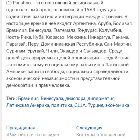
(1) Parlatino – это постоянный региональный
однопалатный орган, основанный в 1964 году для
содействия развитию и интеграции между странами. В
настоящее время в неё входят Аргентина, Аруба, Боливия,
Бразилия, Венесуэла, Гватемала, Гондурас, Колумбия,
Коста-Рика, Куба, Кюрасао, Мексика, Никарагуа, Панама,
Парагвай, Перу, Доминиканская Республика, Сан-Мартин,
Суринам, Уругвай, Чили, Эквадор и Сальвадор. Среди
целей декларируемых целей организации – содействие
экономическому и социальному развитию в Латинской
Америке, защита свободы, социальной справедливости,
экономической независимости и представительной
демократии и прав человека.
Теги:
Бразилия
,
Венесуэла
,
диаспора
,
дипломатия
,
Латинская Америка
,
политика
,
США
,
Турция
,
экономика
P
Предыдущая
П
Следующая
С
«Рамзай» почти не виден.
р
Контуры обновленной
л
o