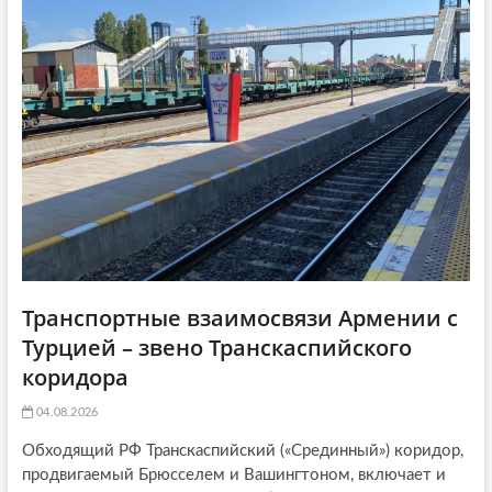
i
:
o
n
Транспортные взаимосвязи Армении с
Турцией – звено Транскаспийского
коридора
04.08.2026
Обходящий РФ Транскаспийский («Срединный») коридор,
продвигаемый Брюсселем и Вашингтоном, включает и