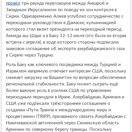
провёл
три раунда переговоров между Анкарой и
Западным Иерусалимом по поводу их зон контроля в
Сирии. Одновременно Алиев углублял сотрудничество с
переходным руководством в Дамаске, кульминацией
которого стал визит президента на переходный период
Ахмеда аш-Шара`а в Баку 12-13 июля (это была их вторая
встреча с апреля), в ходе которого стороны подписали
знаковое соглашение об экспорте азербайджанского газа
в Сирию через Турцию.
Роль Баку как ключевого посредника между Турцией и
Израилем напрямую отвечает интересам США, поскольку
снижает нагрузку на Вашингтон по вопросам обеспечения
региональной стабильности. Баку может сыграть ещё
более важную роль в усилиях США по управлению
переходным периодом в Иране. Азербайджан, Армения и
США уже подписали трёхстороннее соглашение о
создании «Пути Трампа к международному миру и
процветанию» (TRIPP), призванного связать Азербайджан с
Нахичеванской автономией через Сюникскую область
Армении по северному берегу границы. Поскольку