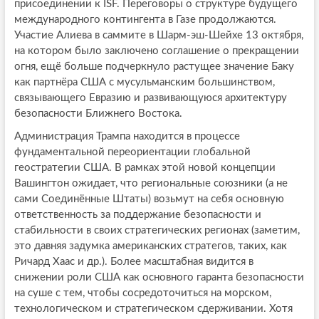
присоединении к ISF. Переговоры о структуре будущего
международного контингента в Газе продолжаются.
Участие Алиева в саммите в Шарм-эш-Шейхе 13 октября,
на котором было заключено соглашение о прекращении
огня, ещё больше подчеркнуло растущее значение Баку
как партнёра США с мусульманским большинством,
связывающего Евразию и развивающуюся архитектуру
безопасности Ближнего Востока.
Администрация Трампа находится в процессе
фундаментальной переориентации глобальной
геостратегии США. В рамках этой новой концепции
Вашингтон ожидает, что региональные союзники (а не
сами Соединённые Штаты) возьмут на себя основную
ответственность за поддержание безопасности и
стабильности в своих стратегических регионах (заметим,
это давняя задумка американских стратегов, таких, как
Ричард Хаас и др.). Более масштабная видится в
снижении роли США как основного гаранта безопасности
на суше с тем, чтобы сосредоточиться на морском,
технологическом и стратегическом сдерживании. Хотя