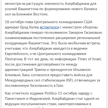
несмотря на растущую значимость Азербайджана для
усилий Вашингтона по формированию нового баланса
сил на Ближнем Востоке.
18 октября глава Центрального командования США
адмирал Брэд Купер
встретился
с министром обороны
Азербайджана генерал-полковником Закиром Гасановым,
ознаменовавшая постепенное расширение региональной
координации Вашингтона. Это была необычная встреча,
учитывая, что Азербайджан находится в ведении
Европейского, а не Центрального командования
Пентагона. В тот же день, по информации Times of Israel,
после достижения договорённости между
администрацией Трампа и президентом Ильхамом
Алиевым, Баку согласился предоставить войска для
Международных сил стабилизации (ISF), отвечающих за
послевоенную безопасность в Газе.
Как отметило издание Politico 15 октября, наряду с
Пакистаном и Индонезией, Азербайджан стал одной из
ведущих мусульманских стран, заинтересованных в