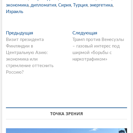
экономика
,
дипломатия
,
Сирия
,
Турция
,
энергетика
,
Израиль
P
Предыдущая
П
Следующая
С
Визит президента
р
Трамп против Венесуэлы
л
o
Финляндии в
е
– газовый интерес под
е
s
Центральную Азию:
д
ширмой «борьбы с
д
экономика или
ы
наркотрафиком»
у
t
стремление оттеснить
д
ю
n
Россию?
у
щ
щ
а
a
а
я
v
я
с
i
с
т
т
а
g
а
т
ТОЧКА ЗРЕНИЯ
a
т
ь
ь
я
t
я
: