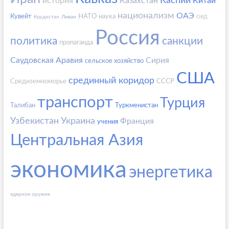
Каспий
история
Казахстан
Китай
национализм
ОАЭ
Кувейт
НАТО
наука
Курдистан
Ливан
ОВД
Россия
политика
санкции
пропаганда
Саудовская Аравия
Сирия
сельское хозяйство
США
срединный коридор
Средиземноморье
СССР
транспорт
Турция
Талибан
Туркменистан
Узбекистан
Украина
Франция
учения
Центральная Азия
экономика
энергетика
ядерное оружие