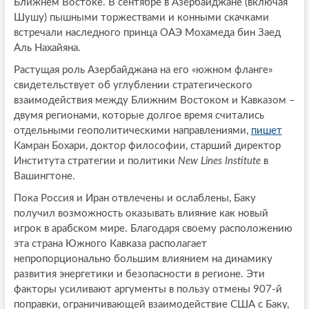
Ближнем Востоке. В сентябре в Азербайджане (включая
Шушу) пышными торжествами и конными скачками
встречали наследного принца ОАЭ Мохамеда бин Заед
Аль Нахайяна.
Растущая роль Азербайджана на его «южном фланге»
свидетельствует об углублении стратегического
взаимодействия между Ближним Востоком и Кавказом –
двумя регионами, которые долгое время считались
отдельными геополитическими направлениями,
пишет
Камран Бохари, доктор философии, старший директор
Института стратегии и политики
New Lines Institute
в
Вашингтоне.
Пока Россия и Иран отвлечены и ослаблены, Баку
получил возможность оказывать влияние как новый
игрок в арабском мире. Благодаря своему расположению
эта страна Южного Кавказа располагает
непропорционально большим влиянием на динамику
развития энергетики и безопасности в регионе. Эти
факторы усиливают аргументы в пользу отмены 907-й
поправки, ограничивающей взаимодействие США с Баку,