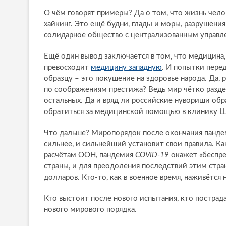
О чём говорят примеры? Да о том, что жизнь челове
хайкинг. Это ещё будни, глады и моры, разрушени
солидарное общество с централизованным управле
Ещё один вывод заключается в том, что медицина,
превосходит
медицину западную
. И попытки пере
образцу – это покушение на здоровье народа. Да, р
по соображениям престижа? Ведь мир чётко разде
остальных. Да и вряд ли российские нувориши обра
обратиться за медицинской помощью в клинику Ша
Что дальше? Миропорядок после окончания пандеми
сильнее, и сильнейший установит свои правила. Ка
расчётам ООН, пандемия
COVID-19
окажет «беспре
страны, и для преодоления последствий этим стра
долларов. Кто-то, как в военное время, наживётся
Кто выстоит после нового испытания, кто пострада
нового мирового порядка.