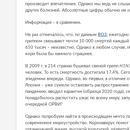
производит впечатление. Однако мы ведь не слыши
других болезней. Абсолютные цифры обычно ни о 
Информация – в сравнении.
Не раз отмечалось, что, по данным
ВОЗ
, ежегодно
гриппом связывают почти 10 000 смертей каждый 
650 тысяч – неизвестно. Однако в любом случае, 
кори была бы намного страшнее.
В 2009 г. в 214 странах бушевал свиной грипп
H1N
человек. То есть смертность достигала 17,4%. Сег
эпидемии впереди. Однако, во-первых, в отличие 
Япония – уже сумели остановить распространение б
пандемию, вводил карантин (образца 2020 года), с
понадобилось распустить ужас по всему миру, запу
очередной ОРВИ?
Однако попробуем найти в происходящем нечто пол
современное мироустройство. Коронавирус помог в
организацией жизни, высокой культурой, развито