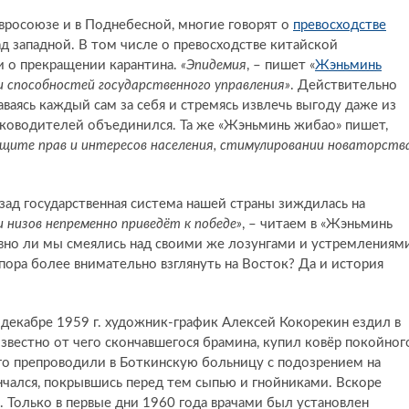
вросоюзе и в Поднебесной, многие говорят о
превосходстве
д западной. В том числе о превосходстве китайской
и о прекращении карантина.
«Эпидемия
, – пишет «
Жэньминь
 способностей государственного управления»
. Действительно
ваясь каждый сам за себя и стремясь извлечь выгоду даже из
уководителей объединился. Та же «Жэньминь жибао» пишет,
защите прав и интересов населения, стимулировании новаторств
азад государственная система нашей страны зиждилась на
 низов непременно приведёт к победе»
, – читаем в «Жэньминь
авно ли мы смеялись над своими же лозунгами и устремлениям
ора более внимательно взглянуть на Восток? Да и история
 декабре 1959 г. художник-график Алексей Кокорекин ездил в
вестно от чего скончавшегося брамина, купил ковёр покойног
 его препроводили в Боткинскую больницу с подозрением на
чался, покрывшись перед тем сыпью и гнойниками. Вскоре
 Только в первые дни 1960 года врачами был установлен