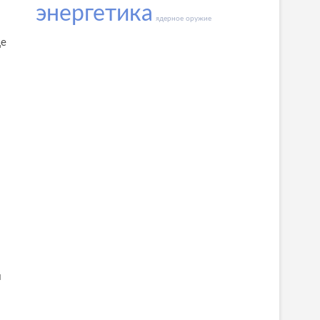
энергетика
ядерное оружие
це
о
и