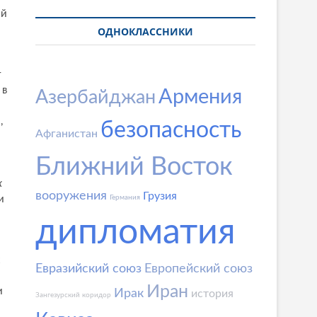
ой
ОДНОКЛАССНИКИ
т
 в
Армения
Азербайджан
,
безопасность
Афганистан
Ближний Восток
х
вооружения
Грузия
и
Германия
дипломатия
Евразийский союз
Европейский союз
Иран
и
Ирак
история
Зангезурский коридор