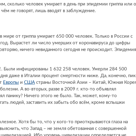
м, сколько человек умирает в день при эпидемии гриппа или 
чём не говорят, лишь вводят в заблуждение.
 в мире от гриппа умирает 650 000 человек. Только в России с
год. Вырастет ли число умерших от коронавируса до цифры
повторяю, ничего невиданного сегодня не происходит. Эпидемия
1
. Были инфицированы 1 632 258 человек. Умерли 284 500
одня даже в Италии процент смертности ниже. Да, конечно, пик
от
Европы
и
США
страны Восточной Азии – Китай, Южная Корея
олезни. А во-вторых, разве в 2009 г. кто-то объявлял
еял панику? Ничего этого не было. Так, может, кому-то
гать людей, заставить их забыть обо всём, кроме вспышки
езное. Хотя бы то, что у кого-то приоткрываются глаза на
ыяснить, что Запад – не земля обетованная с совершенной
й цивилизацией. Ибо уровень цивилизации определяется не