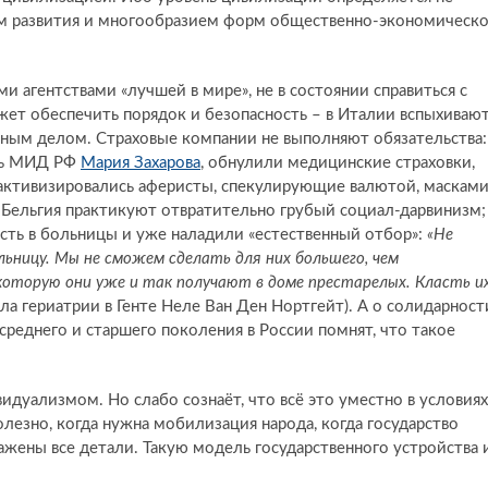
нем развития и многообразием форм общественно-экономическ
и агентствами «лучшей в мире», не в состоянии справиться с
жет обеспечить порядок и безопасность – в Италии вспыхиваю
чным делом. Страховые компании не выполняют обязательства:
ель МИД РФ
Мария Захарова
, обнулили медицинские страховки,
активизировались аферисты, спекулирующие валютой, масками
и Бельгия практикуют отвратительно грубый социал-дарвинизм;
сть в больницы и уже наладили «естественный отбор»:
«Не
ьницу. Мы не сможем сделать для них большего, чем
оторую они уже и так получают в доме престарелых. Класть и
а гериатрии в Генте Неле Ван Ден Нортгейт). А о солидарност
среднего и старшего поколения в России помнят, что такое
идуализмом. Но слабо сознаёт, что всё это уместно в условиях
езно, когда нужна мобилизация народа, когда государство
жены все детали. Такую модель государственного устройства 