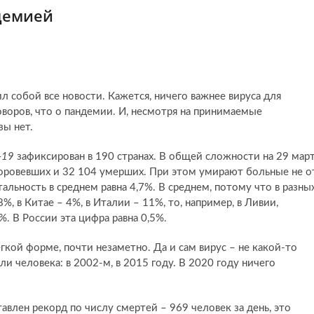
ндемией
л собой все новости. Кажется, ничего важнее вируса для
оворов, что о пандемии. И, несмотря на принимаемые
зы нет.
-19
зафиксирован в 190 странах. В общей сложности на 29 мар
оровевших и 32 104 умерших. При этом умирают больные не о
тальность в среднем равна 4,7%. В среднем, потому что в разны
%, в Китае – 4%, в Италии – 11%, то, например, в Ливии,
 В России эта цифра равна 0,5%.
гкой форме, почти незаметно. Да и сам вирус – не какой-то
и человека: в 2002-м, в 2015 году. В 2020 году ничего
тавлен рекорд по числу смертей – 969 человек за день, это