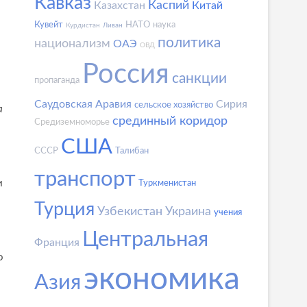
Кавказ
Каспий
Казахстан
Китай
Кувейт
НАТО
наука
Курдистан
Ливан
политика
национализм
ОАЭ
ОВД
Россия
санкции
пропаганда
Саудовская Аравия
Сирия
сельское хозяйство
а
срединный коридор
Средиземноморье
США
СССР
Талибан
транспорт
и
Туркменистан
Турция
Узбекистан
Украина
учения
Центральная
Франция
о
экономика
Азия