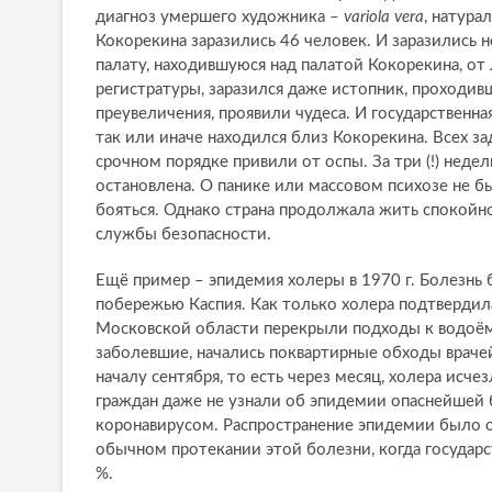
диагноз умершего художника –
variola vera
, натура
Кокорекина заразились 46 человек. И заразились н
палату, находившуюся над палатой Кокорекина, от
регистратуры, заразился даже истопник, проходив
преувеличения, проявили чудеса. И государственна
так или иначе находился близ Кокорекина. Всех 
срочном порядке привили от оспы. За три (!) неде
остановлена. О панике или массовом психозе не бы
бояться. Однако страна продолжала жить спокойно
службы безопасности.
Ещё пример – эпидемия холеры в 1970 г. Болезнь
побережью Каспия. Как только холера подтвердила
Московской области перекрыли подходы к водоёма
заболевшие, начались поквартирные обходы враче
началу сентября, то есть через месяц, холера исче
граждан даже не узнали об эпидемии опаснейшей бо
коронавирусом. Распространение эпидемии было о
обычном протекании этой болезни, когда государс
%.