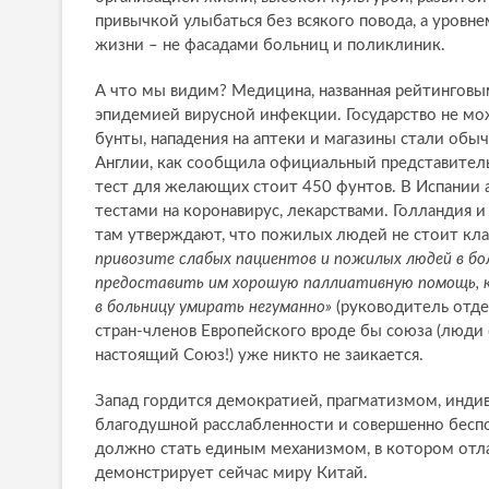
привычкой улыбаться без всякого повода, а уров
жизни – не фасадами больниц и поликлиник.
А что мы видим? Медицина, названная рейтинговым
эпидемией вирусной инфекции. Государство не мо
бунты, нападения на аптеки и магазины стали обы
Англии, как сообщила официальный представит
тест для желающих стоит 450 фунтов. В Испании 
тестами на коронавирус, лекарствами. Голландия 
там утверждают, что пожилых людей не стоит кла
привозите слабых пациентов и пожилых людей в бол
предоставить им хорошую паллиативную помощь, к
в больницу умирать негуманно»
(руководитель отдел
стран-членов Европейского вроде бы союза (люди 
настоящий Союз!) уже никто не заикается.
Запад гордится демократией, прагматизмом, индив
благодушной расслабленности и совершенно беспол
должно стать единым механизмом, в котором отла
демонстрирует сейчас миру Китай.