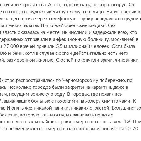
льная или чёрная оспа. А это, надо сказать, не коронавирус. От
е оттого, что художник чихнул кому-то в лицо. Вирус проник в
 лечащего врача через телефонную трубку передался сотрудни
ший мимо палаты. И что же? Советские медики, без
я власть оказалась на месте. Вычислили и задержали всех, кто
задержанных отправили в инфекционную больницу, москвичей в
ли 27 000 врачей привили 5,5 миллиона(!) человек. Оспа была
ло и речи, хотя в случае с оспой действительно есть чего
й, размеренной жизнью. С оспой покончили врачи, чиновники,
 быстро распространялась по Черноморскому побережью, по
сь, несколько городов были закрыты на карантин, даже в
м, несущим волжскую воду. В городах, где появились
й, выявлявших больных с похожими на холеру симптомами. К
зла. И опять же: никакой паники, никаких страстей. Большинств
лезни, которую, как и оспу, и сравнивать нельзя с
становлено в кратчайшие сроки, смертность составила 1%. Пр
тво не вмешивается, смертность от холеры исчисляется 50-70