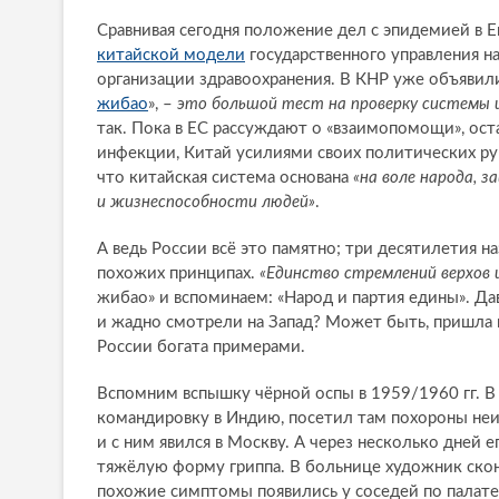
Сравнивая сегодня положение дел с эпидемией в Е
китайской модели
государственного управления на
организации здравоохранения. В КНР уже объявил
жибао
», –
это большой тест на проверку системы и
так. Пока в ЕС рассуждают о «взаимопомощи», оста
инфекции, Китай усилиями своих политических р
что китайская система основана
«на воле народа, 
и жизнеспособности людей»
.
А ведь России всё это памятно; три десятилетия н
похожих принципах.
«Единство стремлений верхов и
жибао» и вспоминаем: «Народ и партия едины». Д
и жадно смотрели на Запад? Может быть, пришла п
России богата примерами.
Вспомним вспышку чёрной оспы в 1959/1960 гг. В
командировку в Индию, посетил там похороны неиз
и с ним явился в Москву. А через несколько дней
тяжёлую форму гриппа. В больнице художник скон
похожие симптомы появились у соседей по палате.